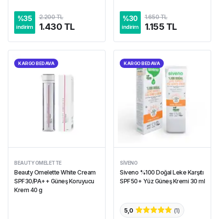
2.200 TL
1.650 TL
%
35
%
30
1.430 TL
1.155 TL
indirim
indirim
KARGO BEDAVA
KARGO BEDAVA
BEAUTY OMELETTE
SIVENO
Beauty Omelette White Cream
Siveno %100 Doğal Leke Karşıtı
SPF30/PA++ Güneş Koruyucu
SPF50+ Yüz Güneş Kremi 30 ml
Krem 40 g
5,0
(
1
)