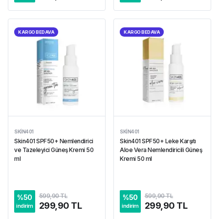
KARGO BEDAVA
KARGO BEDAVA
SKIN401
SKIN401
Skin401 SPF50+ Nemlendirici
Skin401 SPF50+ Leke Karşıtı
ve Tazeleyici Güneş Kremi 50
Aloe Vera Nemlendiricili Güneş
ml
Kremi 50 ml
599,90 TL
599,90 TL
%
50
%
50
299,90 TL
299,90 TL
indirim
indirim