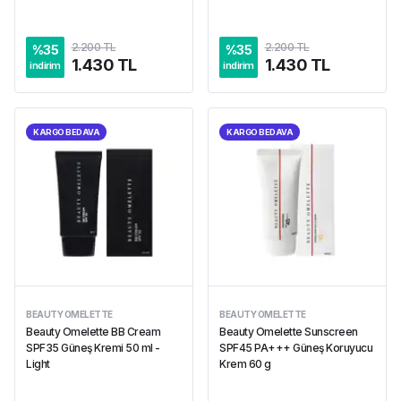
2.200 TL
2.200 TL
%
35
%
35
1.430 TL
1.430 TL
indirim
indirim
KARGO BEDAVA
KARGO BEDAVA
BEAUTY OMELETTE
BEAUTY OMELETTE
Beauty Omelette BB Cream
Beauty Omelette Sunscreen
SPF35 Güneş Kremi 50 ml -
SPF45 PA+++ Güneş Koruyucu
Light
Krem 60 g