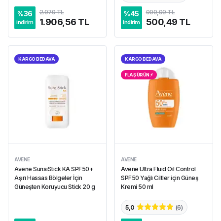
2.979 TL
909,99 TL
%
36
%
45
1.906,56 TL
500,49 TL
indirim
indirim
KARGO BEDAVA
KARGO BEDAVA
FLAŞ ÜRÜN ⚡︎
AVENE
AVENE
Avene SunsiStick KA SPF50+
Avene Ultra Fluid Oil Control
Aşırı Hassas Bölgeler İçin
SPF50 Yağlı Ciltler için Güneş
Güneşten Koruyucu Stick 20 g
Kremi 50 ml
5,0
(
6
)