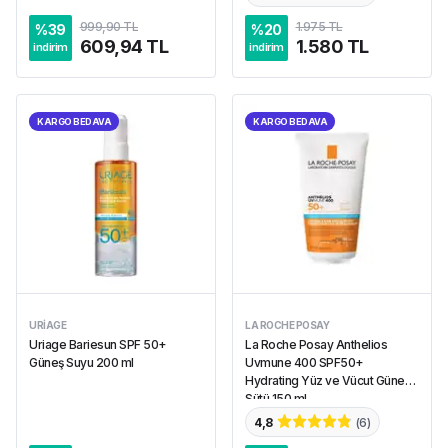
999,90 TL
1.975 TL
%
39
%
20
609,94 TL
1.580 TL
indirim
indirim
KARGO BEDAVA
KARGO BEDAVA
URIAGE
LA ROCHE POSAY
Uriage Bariesun SPF 50+
La Roche Posay Anthelios
Güneş Suyu 200 ml
Uvmune 400 SPF50+
Hydrating Yüz ve Vücut Güneş
Sütü 150 ml
4,8
(
6
)