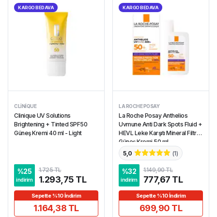
KARGO BEDAVA
KARGO BEDAVA
CLINIQUE
LA ROCHE POSAY
Clinique UV Solutions
La Roche Posay Anthelios
Brightening + Tinted SPF50
Uvmune Anti Dark Spots Fluid +
Güneş Kremi 40 ml - Light
HEVL Leke Karşıtı Mineral Filtreli
Güneş Kremi 50 ml
5,0
(
1
)
1.725 TL
1.149,90 TL
%
25
%
32
1.293,75 TL
777,67 TL
indirim
indirim
Sepette %10 İndirim
Sepette %10 İndirim
1.164,38 TL
699,90 TL