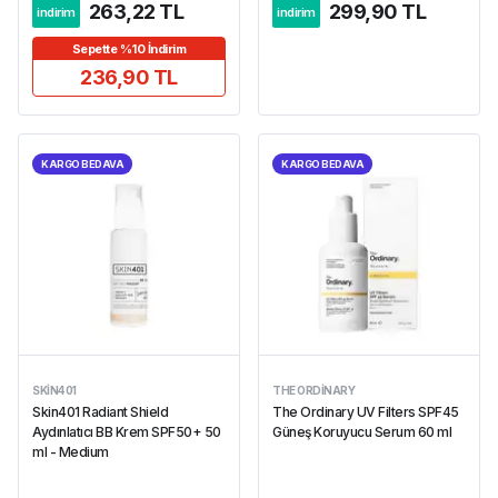
263,22 TL
299,90 TL
indirim
indirim
Sepette %10 İndirim
236,90 TL
KARGO BEDAVA
KARGO BEDAVA
SKIN401
THE ORDINARY
Skin401 Radiant Shield
The Ordinary UV Filters SPF45
Aydınlatıcı BB Krem SPF50+ 50
Güneş Koruyucu Serum 60 ml
ml - Medium