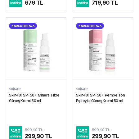
679 TL
719,90 TL
indirim
indirim
KARGO BEDAVA
KARGO BEDAVA
SKIN401
SKIN401
Skin401 SPF50+ Mineral Filtre
Skin401 SPF50+ Pembe Ton
Güneş Kremi 50 ml
Eşitleyici Güneş Kremi 50 ml
599,90 TL
599,90 TL
%
50
%
50
299,90 TL
299,90 TL
indirim
indirim