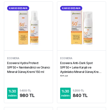
KARGO BEDAVA
KARGO BEDAVA
ECOWERA
ECOWERA
Ecowera Hydra Protect
Ecowera Anti-Dark Spot
SPF50+ Nemlendirici ve Onarıcı
SPF50+ Leke Karşıtı ve
Mineral Güneş Kremi 150 ml
Aydınlatıcı Mineral Güneş Kremi
50 ml
1.400 TL
1.200 TL
%
30
%
30
980 TL
840 TL
indirim
indirim