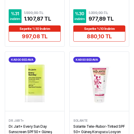
1.599,90 TL
1.399,90 TL
%
31
%
30
1.107,87 TL
977,89 TL
indirim
indirim
Sepette %10 İndirim
Sepette %10 İndirim
997,08 TL
880,10 TL
KARGO BEDAVA
KARGO BEDAVA
DR. JART+
SOLANTE
Dr. Jart+ Every Sun Day
Solante Tele-Rubor-Tinted SPF
Sunscreen SPF50+ Güneş
50+ Güneş Koruyucu Losyon