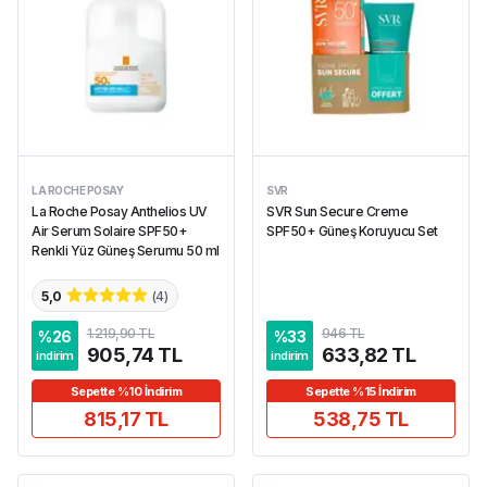
LA ROCHE POSAY
SVR
La Roche Posay Anthelios UV
SVR Sun Secure Creme
Air Serum Solaire SPF50+
SPF50+ Güneş Koruyucu Set
Renkli Yüz Güneş Serumu 50 ml
5,0
(
4
)
1.219,90 TL
946 TL
%
26
%
33
905,74 TL
633,82 TL
indirim
indirim
Sepette %10 İndirim
Sepette %15 İndirim
815,17 TL
538,75 TL