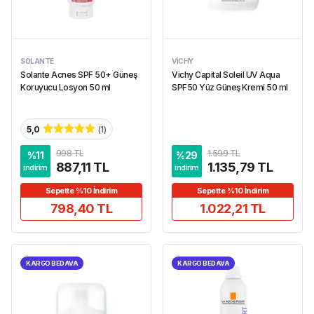
SOLANTE
VICHY
Solante Acnes SPF 50+ Güneş
Vichy Capital Soleil UV Aqua
Koruyucu Losyon 50 ml
SPF50 Yüz Güneş Kremi 50 ml
5,0
(
1
)
998 TL
1.599 TL
%
11
%
29
887,11 TL
1.135,79 TL
indirim
indirim
Sepette %10 İndirim
Sepette %10 İndirim
798,40 TL
1.022,21 TL
KARGO BEDAVA
KARGO BEDAVA