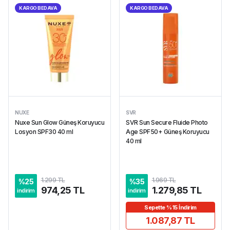
KARGO BEDAVA
KARGO BEDAVA
NUXE
SVR
Nuxe Sun Glow Güneş Koruyucu
SVR Sun Secure Fluide Photo
Losyon SPF30 40 ml
Age SPF50+ Güneş Koruyucu
40 ml
1.299 TL
1.969 TL
%
25
%
35
974,25 TL
1.279,85 TL
indirim
indirim
Sepette %15 İndirim
1.087,87 TL