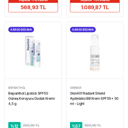
Sepette %15 İndirim
Sepette %10 İndirim
568,93 TL
1.089,87 TL
KARGO BEDAVA
KARGO BEDAVA
BEPANTHOL
SKIN401
Bepanthol Lipstick SPF50
Skin401 Radiant Shield
Güneş Koruyucu Dudak Kremi
Aydınlatıcı BB Krem SPF50+ 50
4,5 g
ml - Light
299,90 TL
699,90 TL
%
12
%
57