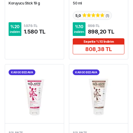
Koruyucu Stick 19 g
50 ml
5,0
(
1
)
1.975 TL
998 TL
%
20
%
10
1.580 TL
898,20 TL
indirim
indirim
Sepette %10 İndirim
808,38 TL
KARGO BEDAVA
KARGO BEDAVA
SOLANTE
SOLANTE