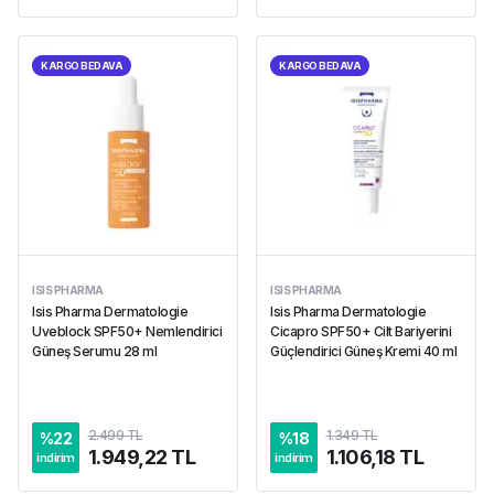
KARGO BEDAVA
KARGO BEDAVA
ISIS PHARMA
ISIS PHARMA
Isis Pharma Dermatologie
Isis Pharma Dermatologie
Uveblock SPF50+ Nemlendirici
Cicapro SPF50+ Cilt Bariyerini
Güneş Serumu 28 ml
Güçlendirici Güneş Kremi 40 ml
2.499 TL
1.349 TL
%
22
%
18
1.949,22 TL
1.106,18 TL
indirim
indirim