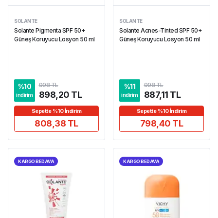
SOLANTE
SOLANTE
Solante Pigmenta SPF 50+
Solante Acnes-Tinted SPF 50+
Güneş Koruyucu Losyon 50 ml
Güneş Koruyucu Losyon 50 ml
998 TL
998 TL
%
10
%
11
898,20 TL
887,11 TL
indirim
indirim
Sepette %10 İndirim
Sepette %10 İndirim
808,38 TL
798,40 TL
KARGO BEDAVA
KARGO BEDAVA