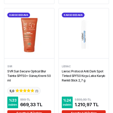
KARGO BEDAVA
KARGO BEDAVA
SVR
LIERAC
SVR Sun Secure Optical Blur
Lierac Protocol Anti Dark Spot
Teinte SPF50+ Güneş Kremi 50
Tinted SPF50 Koyu Leke Karşıtı
ml
Renkli Stick 2,7 g
5,0
(
1
)
999 TL
1.599,90 TL
%
33
%
24
669,33 TL
1.210,97 TL
indirim
indirim