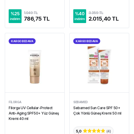
1.049 TL
3.359 TL
%
25
%
40
786,75 TL
2.015,40 TL
indirim
indirim
KARGO BEDAVA
KARGO BEDAVA
FILORGA
SEBAMED
Filorga UV Cellular-Protect
Sebamed Sun Care SPF 50+
Anti-Aging SPF50+ Yüz Güneş
Çok Yönlü Güneş Kremi 50 ml
Kremi 40 ml
5,0
(
4
)