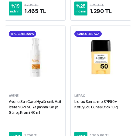
1.799 TL
1.799 TL
%
19
%
28
1.465 TL
1.290 TL
indirim
indirim
KARGO BEDAVA
KARGO BEDAVA
AVENE
LIERAC
Avene Sun Care Hyalüronik Asit
Lierac Sunissime SPF50+
İçeren SPF50 Yaşlanma Karşıtı
Koruyucu Güneş Stick 10 g
Güneş Kremi 40 ml
1.799 TL
1.299,99 TL