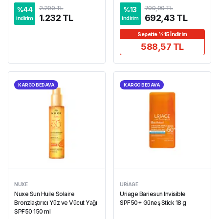
2.200 TL
799,90 TL
%
44
%
13
1.232 TL
692,43 TL
indirim
indirim
Sepette %15 İndirim
588,57 TL
KARGO BEDAVA
KARGO BEDAVA
NUXE
URIAGE
Nuxe Sun Huile Solaire
Uriage Bariesun Invisible
Bronzlaştırıcı Yüz ve Vücut Yağı
SPF50+ Güneş Stick 18 g
SPF50 150 ml