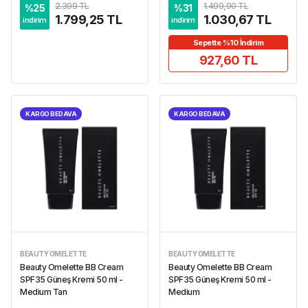
2.399 TL
1.499,90 TL
%
25
%
31
1.799,25 TL
1.030,67 TL
indirim
indirim
Sepette %10 İndirim
927,60 TL
KARGO BEDAVA
KARGO BEDAVA
BEAUTY OMELETTE
BEAUTY OMELETTE
Beauty Omelette BB Cream
Beauty Omelette BB Cream
SPF35 Güneş Kremi 50 ml -
SPF35 Güneş Kremi 50 ml -
Medium Tan
Medium