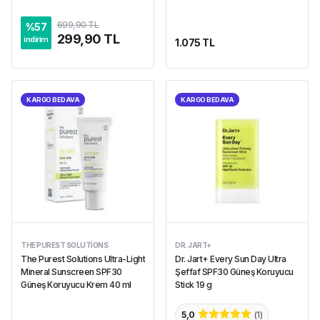
699,90 TL
%
57
299,90 TL
indirim
1.075 TL
KARGO BEDAVA
KARGO BEDAVA
THE PUREST SOLUTIONS
DR. JART+
The Purest Solutions Ultra-Light
Dr. Jart+ Every Sun Day Ultra
Mineral Sunscreen SPF30
Şeffaf SPF30 Güneş Koruyucu
Güneş Koruyucu Krem 40 ml
Stick 19 g
5,0
(
1
)