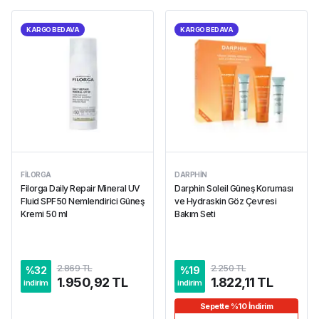
KARGO BEDAVA
KARGO BEDAVA
FILORGA
DARPHIN
Filorga Daily Repair Mineral UV
Darphin Soleil Güneş Koruması
Fluid SPF50 Nemlendirici Güneş
ve Hydraskin Göz Çevresi
Kremi 50 ml
Bakım Seti
2.869 TL
2.250 TL
%
32
%
19
1.950,92 TL
1.822,11 TL
indirim
indirim
Sepette %10 İndirim