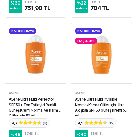
1.899 TL
899 TL
%
60
%
22
751,90 TL
704 TL
indirim
indirim
KARGO BEDAVA
KARGO BEDAVA
FLAŞ ÜRÜN ⚡︎
AVENE
AVENE
Avene Ultra Fluid Perfector
Avene Ultra Fluid Invisible
SPF50+ Ton Eşitleyici Renkli
Normal/Karma Ciltler İçin Ultra
Güneş Kremi Normal ve Karma
Akışkan SPF50 Güneş Kremi 50
Ciltler İçin 50 ml
ml
4,7
(
6
)
4,5
(
12
)
1.249 TL
1.199 TL
%
46
%
40