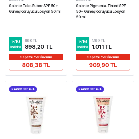
Solante Tele-Rubor SPF 50+
Solante Pigmenta-Tinted SPF
Güneş Koruyucu Losyon 50 ml
50+ Güneş Koruyucu Losyon
50 ml
998 TL
1.199 TL
%
10
%
16
898,20 TL
1.011 TL
indirim
indirim
Sepette %10 İndirim
Sepette %10 İndirim
808,38 TL
909,90 TL
KARGO BEDAVA
KARGO BEDAVA