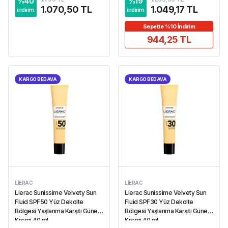
%
40
%
19
1.070,50 TL
1.049,17 TL
indirim
indirim
Sepette %10 İndirim
944,25 TL
KARGO BEDAVA
KARGO BEDAVA
LIERAC
LIERAC
Lierac Sunissime Velvety Sun
Lierac Sunissime Velvety Sun
Fluid SPF50 Yüz Dekolte
Fluid SPF30 Yüz Dekolte
Bölgesi Yaşlanma Karşıtı Güneş
Bölgesi Yaşlanma Karşıtı Güneş
Kremi 40 ml
Kremi 40 ml