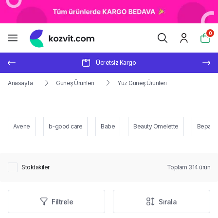
0
Ücretsiz Kargo
Anasayfa
Güneş Ürünleri
Yüz Güneş Ürünleri
Avene
b-good care
Babe
Beauty Omelette
Bepanth
Stoktakiler
Toplam
314
ürün
Filtrele
Sırala