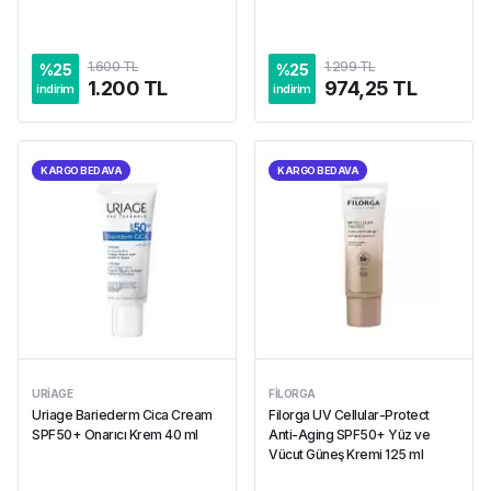
1.600 TL
1.299 TL
%
25
%
25
1.200 TL
974,25 TL
indirim
indirim
KARGO BEDAVA
KARGO BEDAVA
URIAGE
FILORGA
Uriage Bariederm Cica Cream
Filorga UV Cellular-Protect
SPF50+ Onarıcı Krem 40 ml
Anti-Aging SPF50+ Yüz ve
Vücut Güneş Kremi 125 ml