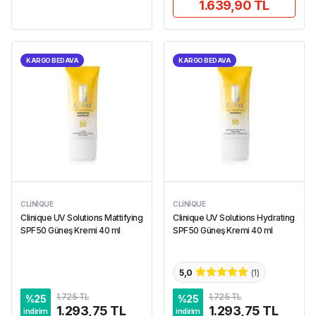
1.639,90 TL
KARGO BEDAVA
KARGO BEDAVA
CLINIQUE
CLINIQUE
Clinique UV Solutions Mattifying
Clinique UV Solutions Hydrating
SPF50 Güneş Kremi 40 ml
SPF50 Güneş Kremi 40 ml
5,0
(
1
)
1.725 TL
1.725 TL
%
25
%
25
1.293,75 TL
1.293,75 TL
indirim
indirim