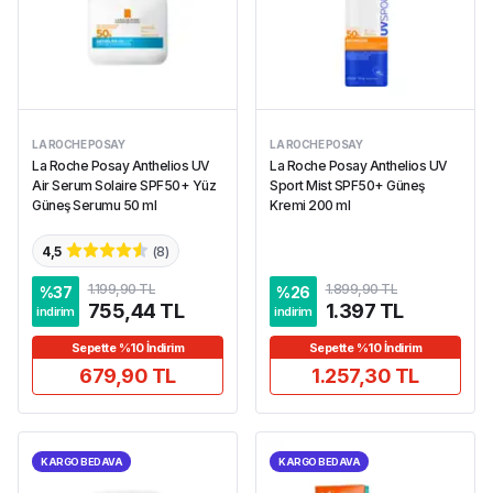
LA ROCHE POSAY
LA ROCHE POSAY
La Roche Posay Anthelios UV
La Roche Posay Anthelios UV
Air Serum Solaire SPF50+ Yüz
Sport Mist SPF50+ Güneş
Güneş Serumu 50 ml
Kremi 200 ml
4,5
(
8
)
1.199,90 TL
1.899,90 TL
%
37
%
26
755,44 TL
1.397 TL
indirim
indirim
Sepette %10 İndirim
Sepette %10 İndirim
679,90 TL
1.257,30 TL
KARGO BEDAVA
KARGO BEDAVA