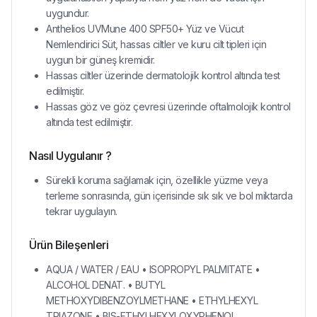
uygundur.
Anthelios UVMune 400 SPF50+ Yüz ve Vücut
Nemlendirici Süt, hassas ciltler ve kuru cilt tipleri için
uygun bir güneş kremidir.
Hassas ciltler üzerinde dermatolojik kontrol altında test
edilmiştir.
Hassas göz ve göz çevresi üzerinde oftalmolojik kontrol
altında test edilmiştir.
Nasıl Uygulanır ?
Sürekli koruma sağlamak için, özellikle yüzme veya
terleme sonrasında, gün içerisinde sık sık ve bol miktarda
tekrar uygulayın.
Ürün Bileşenleri
AQUA / WATER / EAU • ISOPROPYL PALMITATE •
ALCOHOL DENAT. • BUTYL
METHOXYDIBENZOYLMETHANE • ETHYLHEXYL
TRIAZONE • BIS-ETHYLHEXYLOXYPHENOL