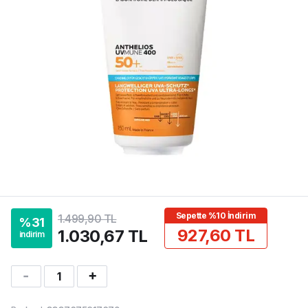
Sepette %10 İndirim
1.499,90 TL
%
31
927,60 TL
1.030,67 TL
indirim
1