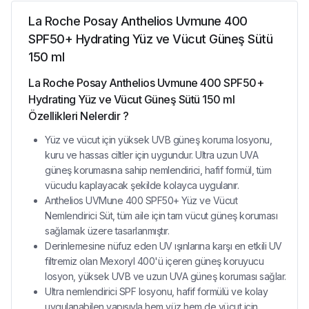
La Roche Posay Anthelios Uvmune 400
SPF50+ Hydrating Yüz ve Vücut Güneş Sütü
150 ml
La Roche Posay Anthelios Uvmune 400 SPF50+
Hydrating Yüz ve Vücut Güneş Sütü 150 ml
Özellikleri Nelerdir ?
Yüz ve vücut için yüksek UVB güneş koruma losyonu,
kuru ve hassas ciltler için uygundur. Ultra uzun UVA
güneş korumasına sahip nemlendirici, hafif formül, tüm
vücudu kaplayacak şekilde kolayca uygulanır.
Anthelios UVMune 400 SPF50+ Yüz ve Vücut
Nemlendirici Süt, tüm aile için tam vücut güneş koruması
sağlamak üzere tasarlanmıştır.
Derinlemesine nüfuz eden UV ışınlarına karşı en etkili UV
filtremiz olan Mexoryl 400'ü içeren güneş koruyucu
losyon, yüksek UVB ve uzun UVA güneş koruması sağlar.
Ultra nemlendirici SPF losyonu, hafif formülü ve kolay
uygulanabilen yapısıyla hem yüz hem de vücut için