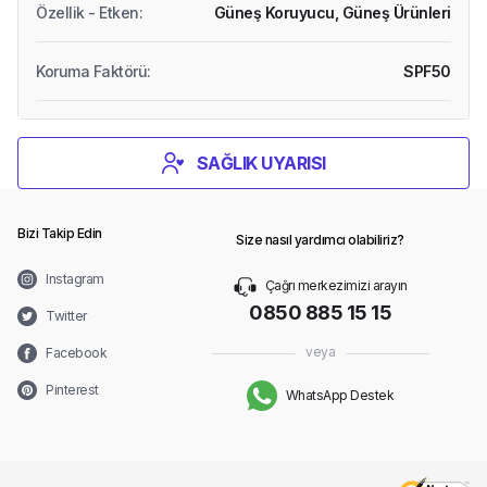
Özellik - Etken
:
Güneş Koruyucu,
Güneş Ürünleri
Koruma Faktörü
:
SPF50
SAĞLIK UYARISI
Bizi Takip Edin
Size nasıl yardımcı olabiliriz?
Instagram
Çağrı merkezimizi arayın
0850 885 15 15
Twitter
veya
Facebook
Pinterest
WhatsApp Destek