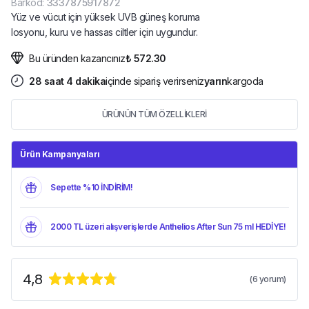
Barkod
:
3337875917872
Yüz ve vücut için yüksek UVB güneş koruma
losyonu, kuru ve hassas ciltler için uygundur.
Bu üründen kazancınız
₺ 572.30
28
saat
4
dakika
içinde sipariş verirseniz
yarın
kargoda
ÜRÜNÜN TÜM ÖZELLİKLERİ
Ürün Kampanyaları
Sepette %10 İNDİRİM!
2000 TL üzeri alışverişlerde Anthelios After Sun 75 ml HEDİYE!
4,8
(
6
yorum)