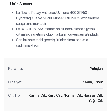
Ürün Sunumu
La Roche Posay Anthelios Uvmune 400 SPF50+
Hydrating Yüz ve Vücut Güneş Sütü 150 ml ambalajında
satışa sunulmaktadır.
LA ROCHE POSAY markasına ait fabrikalarda hijyenik
ortamlarda üretilmiş olup markanın güvencesi altındadır.
Son kullanım tarihi geçmiş ürünler sitemizde asla
satılmamaktadır.
Kullanıcı
:
Yetişkin
Cinsiyet
:
Kadın,
Erkek
Cilt Tipi
:
Karma Cilt,
Kuru Cilt,
Normal Cilt,
Hassas Cilt,
Yağlı Cilt