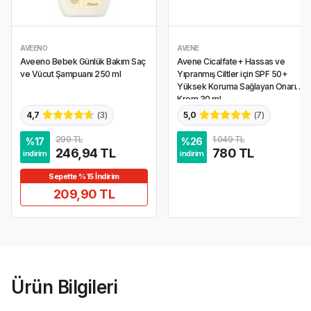
AVEENO
AVENE
Aveeno Bebek Günlük Bakım Saç
Avene Cicalfate+ Hassas ve
ve Vücut Şampuanı 250 ml
Yıpranmış Ciltler için SPF 50+
Yüksek Koruma Sağlayan Onarıcı
Krem 30 ml
4,7
(
3
)
5,0
(
7
)
299 TL
1.049 TL
%
17
%
26
246,94 TL
780 TL
indirim
indirim
Sepette %15 İndirim
209,90 TL
Ürün Bilgileri