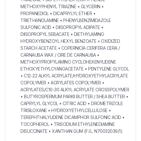
METHOXYPHENYL TRIAZINE • GLYCERIN •
PROPANEDIOL • DICAPRYLYL ETHER •
TRIETHANOLAMINE • PHENYLBENZIMIDAZOLE
SULFONIC ACID • DIISOPROPYL ADIPATE •
DIISOPROPYL SEBACATE • DIETHYLAMINO
HYDROXYBENZOYL HEXYL BENZOATE • OXIDIZED
STARCH ACETATE • COPERNICIA CERIFERA CERA /
CARNAUBA WAX / CIRE DE CARNAUBA •
METHOXYPROPYLAMINO CYCLOHEXENYLIDENE
ETHOXYETHYLCYANOACETATE • PENTYLENE GLYCOL
• C12-22 ALKYL ACRYLATE/HYDROXYETHYLACRYLATE
COPOLYMER • ACRYLATES COPOLYMER •
ACRYLATES/C10-30 ALKYL ACRYLATE CROSSPOLYMER
• BUTYROSPERMUM PARKII BUTTER / SHEA BUTTER •
CAPRYLYL GLYCOL • CITRIC ACID • DROMETRIZOLE
TRISILOXANE • HYDROXYETHYLCELLULOSE •
TEREPHTHALYLIDENE DICAMPHOR SULFONIC ACID •
TOCOPHEROL • TRISODIUM ETHYLENEDIAMINE
DISUCCINATE • XANTHAN GUM (F.I.L. N70032039/1).