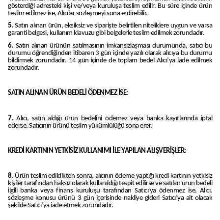
gösterdiği adresteki kişi ve/veya kuruluşa teslim edilir. Bu süre içinde ürün
teslim edilmez ise, Alıcılar sözleşmeyi sona erdirebilir.
5.
Satın alınan ürün, eksiksiz ve siparişte belirtilen niteliklere uygun ve varsa
garanti belgesi, kullanım klavuzu gibi belgelerle teslim edilmek zorundadır.
6.
Satın alınan ürünün satılmasının imkansızlaşması durumunda, satıcı bu
durumu öğrendiğinden itibaren 3 gün içinde yazılı olarak alıcıya bu durumu
bildirmek zorundadır. 14 gün içinde de toplam bedel Alıcı’ya iade edilmek
zorundadır.
SATIN ALINAN ÜRÜN BEDELİ ÖDENMEZ İSE:
7.
Alıcı, satın aldığı ürün bedelini ödemez veya banka kayıtlarında iptal
ederse, Satıcının ürünü teslim yükümlülüğü sona erer.
KREDİ KARTININ YETKİSİZ KULLANIMI İLE YAPILAN ALIŞVERİŞLER:
8.
Ürün teslim edildikten sonra, alıcının ödeme yaptığı kredi kartının yetkisiz
kişiler tarafından haksız olarak kullanıldığı tespit edilirse ve satılan ürün bedeli
ilgili banka veya finans kuruluşu tarafından Satıcı'ya ödenmez ise, Alıcı,
sözleşme konusu ürünü 3 gün içerisinde nakliye gideri Satıcı’ya ait olacak
şekilde Satıcı’ya iade etmek zorundadır.