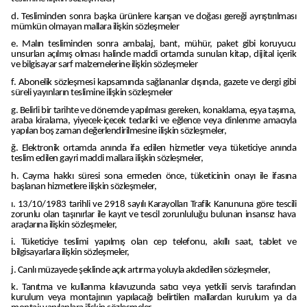
d. Tesliminden sonra başka ürünlere karışan ve doğası gereği ayrıştırılması
mümkün olmayan mallara ilişkin sözleşmeler
e. Malın tesliminden sonra ambalaj, bant, mühür, paket gibi koruyucu
unsurları açılmış olması halinde maddi ortamda sunulan kitap, dijital içerik
ve bilgisayar sarf malzemelerine ilişkin sözleşmeler
f. Abonelik sözleşmesi kapsamında sağlananlar dışında, gazete ve dergi gibi
süreli yayınların teslimine ilişkin sözleşmeler
g. Belirli bir tarihte ve dönemde yapılması gereken, konaklama, eşya taşıma,
araba kiralama, yiyecek-içecek tedariki ve eğlence veya dinlenme amacıyla
yapılan boş zaman değerlendirilmesine ilişkin sözleşmeler,
ğ. Elektronik ortamda anında ifa edilen hizmetler veya tüketiciye anında
teslim edilen gayri maddi mallara ilişkin sözleşmeler,
h. Cayma hakkı süresi sona ermeden önce, tüketicinin onayı ile ifasına
başlanan hizmetlere ilişkin sözleşmeler,
ı. 13/10/1983 tarihli ve 2918 sayılı Karayolları Trafik Kanununa göre tescili
zorunlu olan taşınırlar ile kayıt ve tescil zorunluluğu bulunan insansız hava
araçlarına ilişkin sözleşmeler,
i. Tüketiciye teslimi yapılmış olan cep telefonu, akıllı saat, tablet ve
bilgisayarlara ilişkin sözleşmeler,
j. Canlı müzayede şeklinde açık artırma yoluyla akdedilen sözleşmeler,
k. Tanıtma ve kullanma kılavuzunda satıcı veya yetkili servis tarafından
kurulum veya montajının yapılacağı belirtilen mallardan kurulum ya da