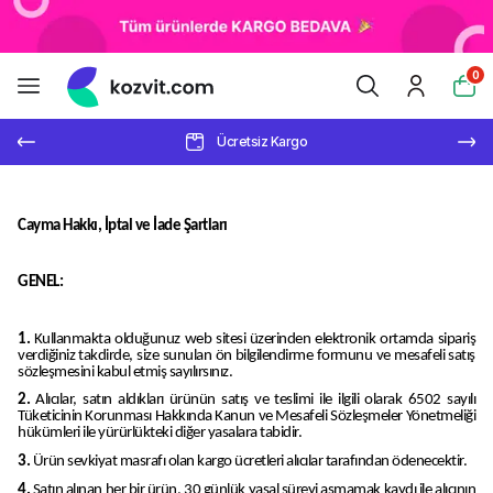
0
Ücretsiz Kargo
Cayma Hakkı, İptal ve İade Şartları
GENEL:
1.
Kullanmakta olduğunuz web sitesi üzerinden elektronik ortamda sipariş
verdiğiniz takdirde, size sunulan ön bilgilendirme formunu ve mesafeli satış
sözleşmesini kabul etmiş sayılırsınız.
2.
Alıcılar, satın aldıkları ürünün satış ve teslimi ile ilgili olarak 6502 sayılı
Tüketicinin Korunması Hakkında Kanun ve Mesafeli Sözleşmeler Yönetmeliği
hükümleri ile yürürlükteki diğer yasalara tabidir.
3.
Ürün sevkiyat masrafı olan kargo ücretleri alıcılar tarafından ödenecektir.
4.
Satın alınan her bir ürün, 30 günlük yasal süreyi aşmamak kaydı ile alıcının