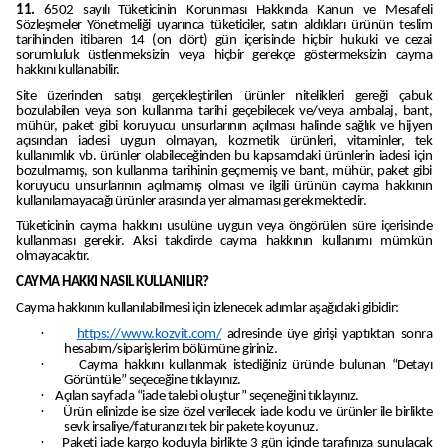
11.
6502 sayılı Tüketicinin Korunması Hakkında Kanun ve Mesafeli
Sözleşmeler Yönetmeliği uyarınca tüketiciler, satın aldıkları ürünün teslim
tarihinden itibaren 14 (on dört) gün içerisinde hiçbir hukuki ve cezai
sorumluluk üstlenmeksizin veya hiçbir gerekçe göstermeksizin cayma
hakkını kullanabilir.
Site üzerinden satışı gerçekleştirilen ürünler nitelikleri gereği çabuk
bozulabilen veya son kullanma tarihi geçebilecek ve/veya ambalaj, bant,
mühür, paket gibi koruyucu unsurlarının açılması halinde sağlık ve hijyen
açısından iadesi uygun olmayan, kozmetik ürünleri, vitaminler, tek
kullanımlık vb. ürünler olabileceğinden bu kapsamdaki ürünlerin iadesi için
bozulmamış, son kullanma tarihinin geçmemiş ve bant, mühür, paket gibi
koruyucu unsurlarının açılmamış olması ve ilgili ürünün cayma hakkının
kullanılamayacağı ürünler arasında yer almaması gerekmektedir.
Tüketicinin cayma hakkını usulüne uygun veya öngörülen süre içerisinde
kullanması gerekir. Aksi takdirde cayma hakkının kullanımı mümkün
olmayacaktır.
CAYMA HAKKI NASIL KULLANILIR?
Cayma hakkının kullanılabilmesi için izlenecek adımlar aşağıdaki gibidir:
·
https://www.kozvit.com/
adresinde üye girişi yaptıktan sonra
hesabım/siparişlerim bölümüne giriniz.
·
Cayma hakkını kullanmak istediğiniz üründe bulunan “Detayı
Görüntüle” seçeceğine tıklayınız.
·
Açılan sayfada “iade talebi oluştur” seçeneğini tıklayınız.
·
Ürün elinizde ise size özel verilecek iade kodu ve ürünler ile birlikte
sevk irsaliye/faturanızı tek bir pakete koyunuz.
·
Paketi iade kargo koduyla birlikte 3 gün içinde tarafınıza sunulacak