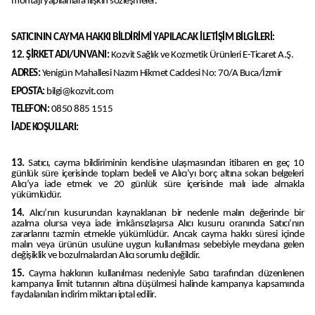
montajı yapılanlara ilişkin sözleşmeler.
SATICININ CAYMA HAKKI BİLDİRİMİ YAPILACAK İLETİŞİM BİLGİLERİ:
12. ŞİRKET ADI/UNVANI:
Kozvit Sağlık ve Kozmetik Ürünleri E-Ticaret A.Ş.
ADRES:
Yenigün Mahallesi Nazım Hikmet Caddesi No: 70/A Buca/İzmir
EPOSTA:
bilgi@kozvit.com
TELEFON:
0850 885 1515
İADE KOŞULLARI:
13.
Satıcı, cayma bildiriminin kendisine ulaşmasından itibaren en geç 10
günlük süre içerisinde toplam bedeli ve Alıcı’yı borç altına sokan belgeleri
Alıcı’ya iade etmek ve 20 günlük süre içerisinde malı iade almakla
yükümlüdür.
14.
Alıcı’nın kusurundan kaynaklanan bir nedenle malın değerinde bir
azalma olursa veya iade imkânsızlaşırsa Alıcı kusuru oranında Satıcı’nın
zararlarını tazmin etmekle yükümlüdür. Ancak cayma hakkı süresi içinde
malın veya ürünün usulüne uygun kullanılması sebebiyle meydana gelen
değişiklik ve bozulmalardan Alıcı sorumlu değildir.
15.
Cayma hakkının kullanılması nedeniyle Satıcı tarafından düzenlenen
kampanya limit tutarının altına düşülmesi halinde kampanya kapsamında
faydalanılan indirim miktarı iptal edilir.