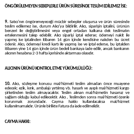
ÖNGÖRÜLEMEYEN SEBEPLERLE ÜRÜN SÜRESİNDE TESLİM EDİLEMEZ İSE:
9.
Satıcı’nın öngöremeyeceği mücbir sebepler oluşursa ve ürün süresinde
teslim edilemez ise, durum Alıcı’ya bildirilir. Alıcı, siparişin iptalini, ürünün
benzeri ile değiştirilmesini veya engel ortadan kalkana dek teslimatın
ertelenmesini talep edebilir. Alıcı siparişi iptal ederse; ödemeyi nakit ile
yapmış ise iptalinden itibaren 14 gün içinde kendisine nakden bu ücret
ödenir. Alıcı, ödemeyi kredi kartı ile yapmış ise ve iptal ederse, bu iptalden
itibaren yine 14 gün içinde ürün bedeli bankaya iade edilir, ancak bankanın
alıcının hesabına 2-3 hafta içerisinde aktarması olasıdır.
ALICININ ÜRÜNÜ KONTROL ETME YÜKÜMLÜLÜĞÜ:
10.
Alıcı, sözleşme konusu mal/hizmeti teslim almadan önce muayene
edecek; ezik, kırık, ambalajı yırtılmış vb. hasarlı ve ayıplı mal/hizmeti kargo
şirketinden teslim almayacaktır. Teslim alınan mal/hizmetin hasarsız ve
sağlam olduğu kabul edilecektir. Alıcı , Teslimden sonra mal/hizmeti özenle
korunmak zorundadır. Cayma hakkı kullanılacaksa mal/hizmet
kullanılmamalıdır. Ürünle birlikte Fatura da iade edilmelidir.
CAYMA HAKKI: