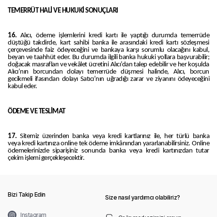
TEMERRÜT HALİ VE HUKUKİ SONUÇLARI
16.
Alıcı, ödeme işlemlerini kredi kartı ile yaptığı durumda temerrüde
düştüğü takdirde, kart sahibi banka ile arasındaki kredi kartı sözleşmesi
çerçevesinde faiz ödeyeceğini ve bankaya karşı sorumlu olacağını kabul,
beyan ve taahhüt eder. Bu durumda ilgili banka hukuki yollara başvurabilir;
doğacak masrafları ve vekâlet ücretini Alıcı’dan talep edebilir ve her koşulda
Alıcı’nın borcundan dolayı temerrüde düşmesi halinde, Alıcı, borcun
gecikmeli ifasından dolayı Satıcı’nın uğradığı zarar ve ziyanını ödeyeceğini
kabul eder.
ÖDEME VE TESLİMAT
17.
Sitemiz üzerinden banka veya kredi kartlarınız ile, her türlü banka
veya kredi kartınıza online tek ödeme imkânından yararlanabilirsiniz. Online
ödemelerinizde siparişiniz sonunda banka veya kredi kartınızdan tutar
çekim işlemi gerçekleşecektir.
Bizi Takip Edin
Size nasıl yardımcı olabiliriz?
Instagram