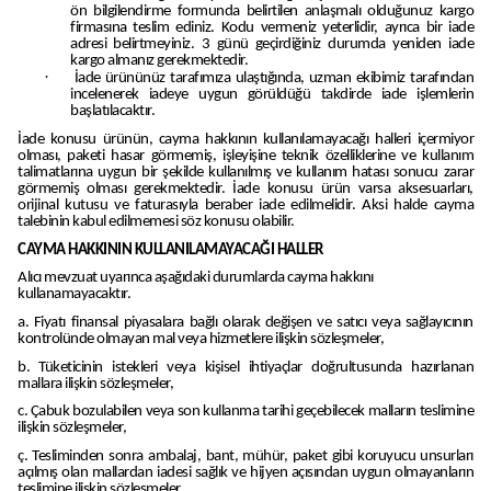
ön bilgilendirme formunda belirtilen anlaşmalı olduğunuz kargo
firmasına teslim ediniz. Kodu vermeniz yeterlidir, ayrıca bir iade
adresi belirtmeyiniz. 3 günü geçirdiğiniz durumda yeniden iade
kargo almanız gerekmektedir.
·
İade ürününüz tarafımıza ulaştığında, uzman ekibimiz tarafından
incelenerek iadeye uygun görüldüğü takdirde iade işlemlerin
başlatılacaktır.
İade konusu ürünün, cayma hakkının kullanılamayacağı halleri içermiyor
olması, paketi hasar görmemiş, işleyişine teknik özelliklerine ve kullanım
talimatlarına uygun bir şekilde kullanılmış ve kullanım hatası sonucu zarar
görmemiş olması gerekmektedir. İade konusu ürün varsa aksesuarları,
orijinal kutusu ve faturasıyla beraber iade edilmelidir. Aksi halde cayma
talebinin kabul edilmemesi söz konusu olabilir.
CAYMA HAKKININ KULLANILAMAYACAĞI HALLER
Alıcı mevzuat uyarınca aşağıdaki durumlarda cayma hakkını
kullanamayacaktır.
a. Fiyatı finansal piyasalara bağlı olarak değişen ve satıcı veya sağlayıcının
kontrolünde olmayan mal veya hizmetlere ilişkin sözleşmeler,
b. Tüketicinin istekleri veya kişisel ihtiyaçlar doğrultusunda hazırlanan
mallara ilişkin sözleşmeler,
c. Çabuk bozulabilen veya son kullanma tarihi geçebilecek malların teslimine
ilişkin sözleşmeler,
ç. Tesliminden sonra ambalaj, bant, mühür, paket gibi koruyucu unsurları
açılmış olan mallardan iadesi sağlık ve hijyen açısından uygun olmayanların
teslimine ilişkin sözleşmeler,