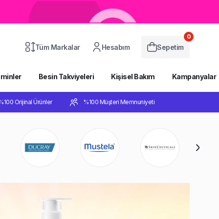
0
Tüm Markalar
Hesabım
Sepetim
aminler
Besin Takviyeleri
Kişisel Bakım
Kampanyalar
%100 Orijinal Ürünler
%100 Müşteri Memnuniyeti