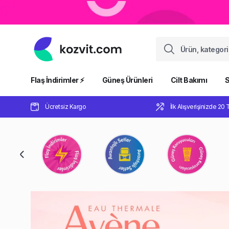
Flaş İndirimler ⚡️
Güneş Ürünleri
Cilt Bakımı
S
Ücretsiz Kargo
İlk Alışverişinizde 20 