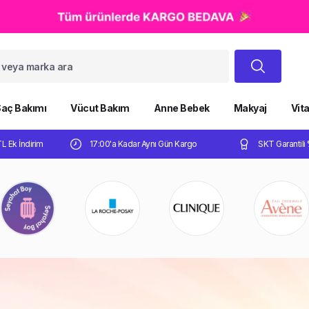
aç Bakımı
Vücut Bakım
Anne Bebek
Makyaj
Vit
TL Ek İndirim
17:00'a Kadar Aynı Gün Kargo
SKT Garantili 