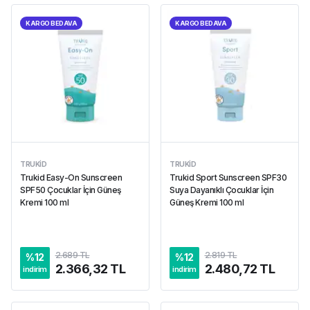
KARGO BEDAVA
KARGO BEDAVA
TRUKID
TRUKID
Trukid Easy-On Sunscreen
Trukid Sport Sunscreen SPF30
SPF50 Çocuklar İçin Güneş
Suya Dayanıklı Çocuklar İçin
Kremi 100 ml
Güneş Kremi 100 ml
2.689 TL
2.819 TL
%
12
%
12
2.366,32 TL
2.480,72 TL
indirim
indirim