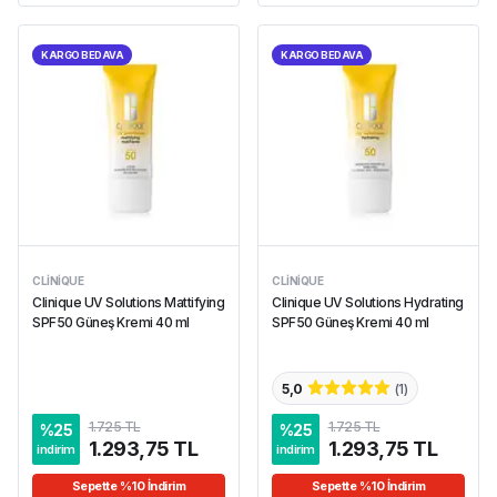
KARGO BEDAVA
KARGO BEDAVA
CLINIQUE
CLINIQUE
Clinique UV Solutions Mattifying
Clinique UV Solutions Hydrating
SPF50 Güneş Kremi 40 ml
SPF50 Güneş Kremi 40 ml
5,0
(
1
)
1.725 TL
1.725 TL
%
25
%
25
1.293,75 TL
1.293,75 TL
indirim
indirim
Sepette %10 İndirim
Sepette %10 İndirim