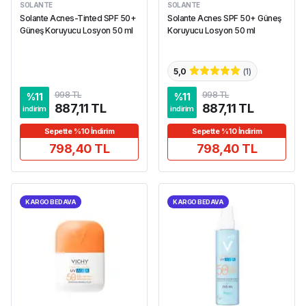
SOLANTE
SOLANTE
Solante Acnes-Tinted SPF 50+
Solante Acnes SPF 50+ Güneş
Güneş Koruyucu Losyon 50 ml
Koruyucu Losyon 50 ml
5,0
(
1
)
998 TL
998 TL
%
11
%
11
887,11 TL
887,11 TL
indirim
indirim
Sepette %10 İndirim
Sepette %10 İndirim
798,40 TL
798,40 TL
KARGO BEDAVA
KARGO BEDAVA