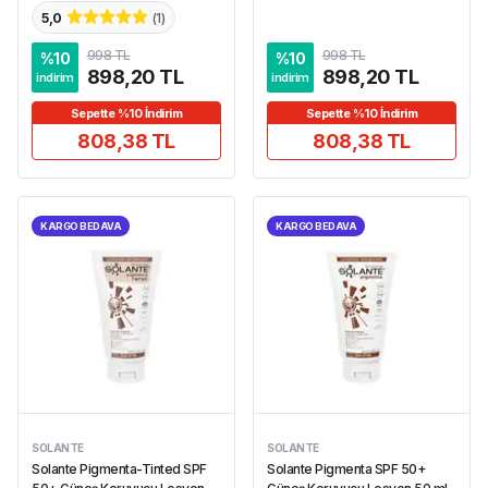
5,0
(
1
)
998 TL
998 TL
%
10
%
10
898,20 TL
898,20 TL
indirim
indirim
Sepette %10 İndirim
Sepette %10 İndirim
808,38 TL
808,38 TL
KARGO BEDAVA
KARGO BEDAVA
SOLANTE
SOLANTE
Solante Pigmenta-Tinted SPF
Solante Pigmenta SPF 50+