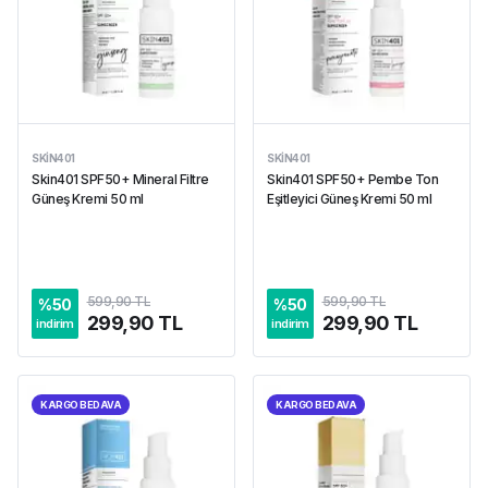
SKIN401
SKIN401
Skin401 SPF50+ Mineral Filtre
Skin401 SPF50+ Pembe Ton
Güneş Kremi 50 ml
Eşitleyici Güneş Kremi 50 ml
599,90 TL
599,90 TL
%
50
%
50
299,90 TL
299,90 TL
indirim
indirim
KARGO BEDAVA
KARGO BEDAVA