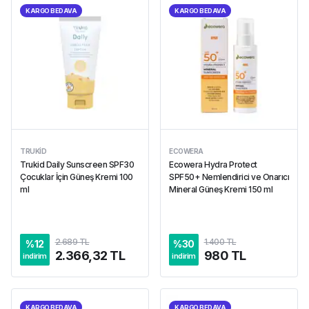
KARGO BEDAVA
KARGO BEDAVA
TRUKID
ECOWERA
Trukid Daily Sunscreen SPF30
Ecowera Hydra Protect
Çocuklar İçin Güneş Kremi 100
SPF50+ Nemlendirici ve Onarıcı
ml
Mineral Güneş Kremi 150 ml
2.689 TL
1.400 TL
%
12
%
30
2.366,32 TL
980 TL
indirim
indirim
KARGO BEDAVA
KARGO BEDAVA