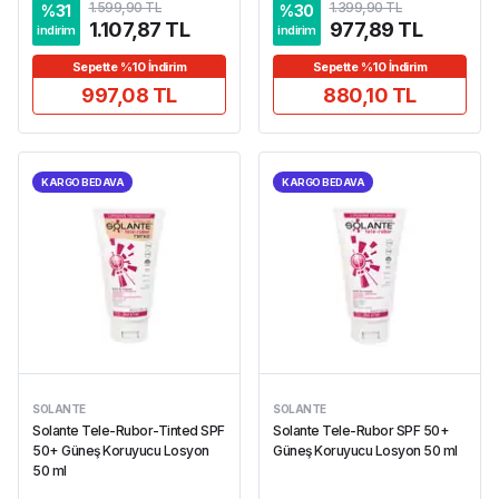
1.599,90 TL
1.399,90 TL
%
31
%
30
1.107,87 TL
977,89 TL
indirim
indirim
Sepette %10 İndirim
Sepette %10 İndirim
997,08 TL
880,10 TL
KARGO BEDAVA
KARGO BEDAVA
SOLANTE
SOLANTE
Solante Tele-Rubor-Tinted SPF
Solante Tele-Rubor SPF 50+
50+ Güneş Koruyucu Losyon
Güneş Koruyucu Losyon 50 ml
50 ml