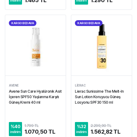
1.465 TL
1.290 TL
indirim
indirim
KARGO BEDAVA
KARGO BEDAVA
AVENE
LIERAC
Avene Sun Care Hyalüronik Asit
Lierac Sunissime The Melt-In
İçeren SPF50 Yaşlanma Karşıtı
Sun Lotion Koruyucu Güneş
Güneş Kremi 40 ml
Losyonu SPF30 150 ml
1.799 TL
2.299,90 TL
%
40
%
32
1.070,50 TL
1.562,82 TL
indirim
indirim