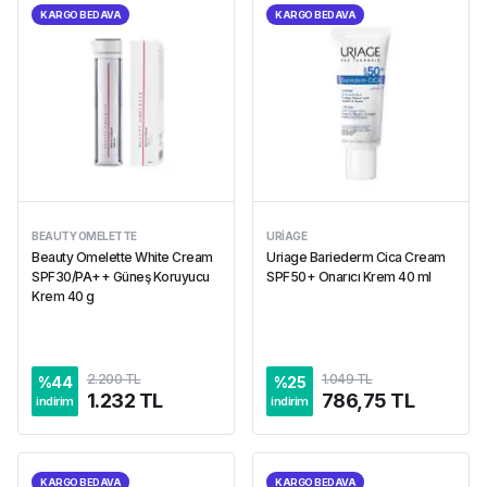
KARGO BEDAVA
KARGO BEDAVA
BEAUTY OMELETTE
URIAGE
Beauty Omelette White Cream
Uriage Bariederm Cica Cream
SPF30/PA++ Güneş Koruyucu
SPF50+ Onarıcı Krem 40 ml
Krem 40 g
2.200 TL
1.049 TL
%
44
%
25
1.232 TL
786,75 TL
indirim
indirim
KARGO BEDAVA
KARGO BEDAVA