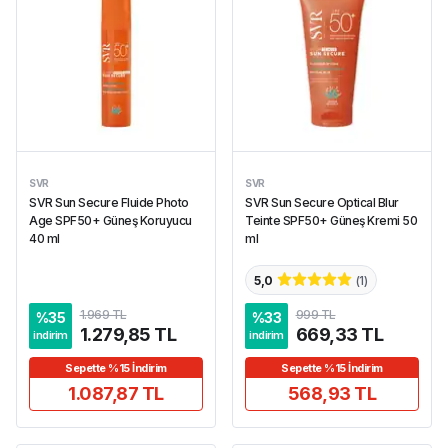
SVR
SVR
SVR Sun Secure Fluide Photo
SVR Sun Secure Optical Blur
Age SPF50+ Güneş Koruyucu
Teinte SPF50+ Güneş Kremi 50
40 ml
ml
5,0
(
1
)
1.969 TL
999 TL
%
35
%
33
1.279,85 TL
669,33 TL
indirim
indirim
Sepette %15 İndirim
Sepette %15 İndirim
1.087,87 TL
568,93 TL