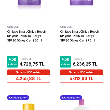
CLINIQUE
CLINIQUE
Clinique Smart Clinical Repair
Clinique Smart Clinical Repair
Kırışıklık Görünümü Karşıtı
Kırışıklık Görünümü Karşıtı
SPF30 Güneş Kremi 50 ml
SPF30 Güneş Kremi 75 ml
6.305 TL
8.315 TL
%
25
%
25
4.728,75 TL
6.236,25 TL
indirim
indirim
Sepette %10 İndirim
Sepette %10 İndirim
4.255,88 TL
5.612,63 TL
KARGO BEDAVA
KARGO BEDAVA