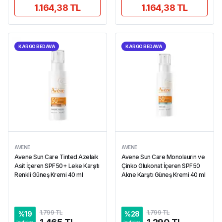
1.164,38 TL
1.164,38 TL
KARGO BEDAVA
KARGO BEDAVA
AVENE
AVENE
Avene Sun Care Tinted Azelaik
Avene Sun Care Monolaurin ve
Asit İçeren SPF50+ Leke Karşıtı
Çinko Glukonat İçeren SPF50
Renkli Güneş Kremi 40 ml
Akne Karşıtı Güneş Kremi 40 ml
1.799 TL
1.799 TL
%
19
%
28