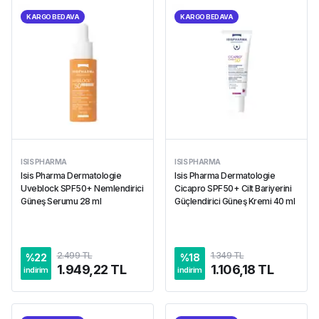
KARGO BEDAVA
KARGO BEDAVA
ISIS PHARMA
ISIS PHARMA
Isis Pharma Dermatologie
Isis Pharma Dermatologie
Uveblock SPF50+ Nemlendirici
Cicapro SPF50+ Cilt Bariyerini
Güneş Serumu 28 ml
Güçlendirici Güneş Kremi 40 ml
2.499 TL
1.349 TL
%
22
%
18
1.949,22 TL
1.106,18 TL
indirim
indirim