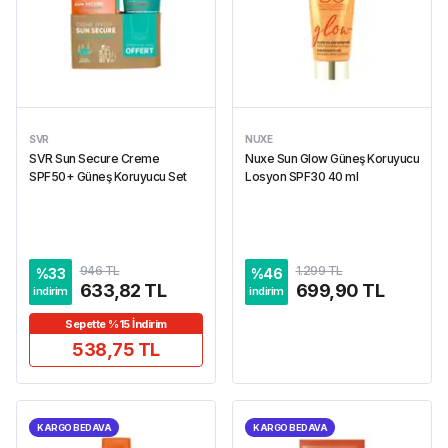
SVR
NUXE
SVR Sun Secure Creme
Nuxe Sun Glow Güneş Koruyucu
SPF50+ Güneş Koruyucu Set
Losyon SPF30 40 ml
946 TL
1.299 TL
%
33
%
46
633,82 TL
699,90 TL
indirim
indirim
Sepette %15 İndirim
538,75 TL
KARGO BEDAVA
KARGO BEDAVA