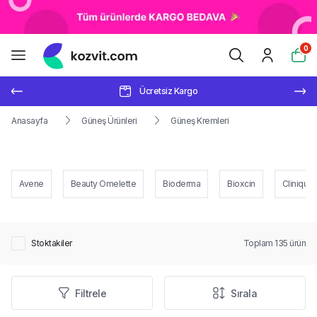
0
Ücretsiz Kargo
Anasayfa
Güneş Ürünleri
Güneş Kremleri
Avene
Beauty Omelette
Bioderma
Bioxcin
Clinique
Stoktakiler
Toplam
135
ürün
Filtrele
Sırala