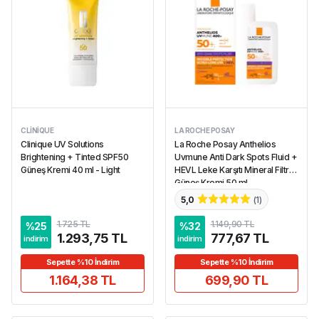
CLINIQUE
LA ROCHE POSAY
Clinique UV Solutions
La Roche Posay Anthelios
Brightening + Tinted SPF50
Uvmune Anti Dark Spots Fluid +
Güneş Kremi 40 ml - Light
HEVL Leke Karşıtı Mineral Filtreli
Güneş Kremi 50 ml
5,0
(
1
)
1.725 TL
1.149,90 TL
%
25
%
32
1.293,75 TL
777,67 TL
indirim
indirim
Sepette %10 İndirim
Sepette %10 İndirim
1.164,38 TL
699,90 TL