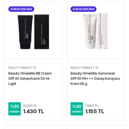
KARGO BEDAVA
KARGO BEDAVA
BEAUTY OMELETTE
BEAUTY OMELETTE
Beauty Omelette BB Cream
Beauty Omelette Sunscreen
SPF35 Güneş Kremi 50 ml -
SPF45 PA+++ Güneş Koruyucu
Light
Krem 60 g
2.200 TL
1.650 TL
%
35
%
30
1.430 TL
1.155 TL
indirim
indirim