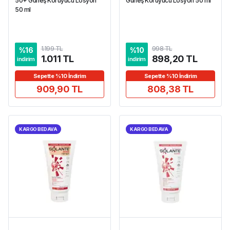
50+ Güneş Koruyucu Losyon
Güneş Koruyucu Losyon 50 ml
50 ml
1.199 TL
998 TL
%
16
%
10
1.011 TL
898,20 TL
indirim
indirim
Sepette %10 İndirim
Sepette %10 İndirim
909,90 TL
808,38 TL
KARGO BEDAVA
KARGO BEDAVA