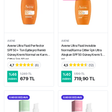
AVENE
AVENE
Avene Ultra Fluid Perfector
Avene Ultra Fluid Invisible
SPF50+ Ton Eşitleyici Renkli
Normal/Karma Ciltler İçin Ultra
Güneş Kremi Normal ve Karma
Akışkan SPF50 Güneş Kremi 50
Ciltler İçin 50 ml
ml
4,7
(
6
)
4,5
(
12
)
1.249 TL
1.199 TL
%
46
%
40
679 TL
719,90 TL
indirim
indirim
KARGO BEDAVA
KARGO BEDAVA