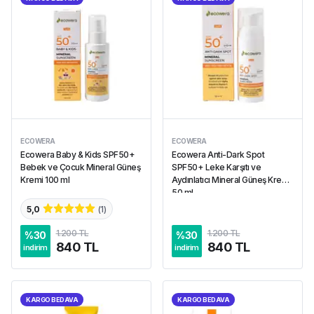
ECOWERA
ECOWERA
Ecowera Baby & Kids SPF50+
Ecowera Anti-Dark Spot
Bebek ve Çocuk Mineral Güneş
SPF50+ Leke Karşıtı ve
Kremi 100 ml
Aydınlatıcı Mineral Güneş Kremi
50 ml
5,0
(
1
)
1.200 TL
1.200 TL
%
30
%
30
840 TL
840 TL
indirim
indirim
KARGO BEDAVA
KARGO BEDAVA