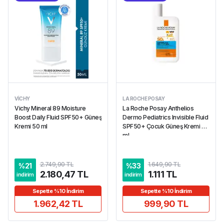
VICHY
LA ROCHE POSAY
Vichy Mineral 89 Moisture
La Roche Posay Anthelios
Boost Daily Fluid SPF50+ Güneş
Dermo Pediatrics Invisible Fluid
Kremi 50 ml
SPF50+ Çocuk Güneş Kremi 50
ml
2.749,90 TL
1.649,90 TL
%
21
%
33
2.180,47 TL
1.111 TL
indirim
indirim
Sepette %10 İndirim
Sepette %10 İndirim
1.962,42 TL
999,90 TL