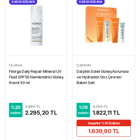
KARGO BEDAVA
KARGO BEDAVA
FILORGA
DARPHIN
Filorga Daily Repair Mineral UV
Darphin Soleil Güneş Koruması
Fluid SPF50 Nemlendirici Güneş
ve Hydraskin Göz Çevresi
Kremi 50 ml
Bakım Seti
2.869 TL
2.250 TL
%
20
%
19
2.295,20 TL
1.822,11 TL
indirim
indirim
Sepette %10 İndirim
1.639,90 TL