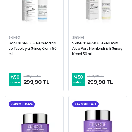
SKIN401
SKIN401
Skin401 SPF50+ Nemlendirici
Skin401 SPF50+ Leke Karşıtı
ve Tazeleyici Güneş Kremi 50
Aloe Vera Nemlendiricili Güneş
ml
Kremi 50 ml
599,90 TL
599,90 TL
%
50
%
50
299,90 TL
299,90 TL
indirim
indirim
KARGO BEDAVA
KARGO BEDAVA