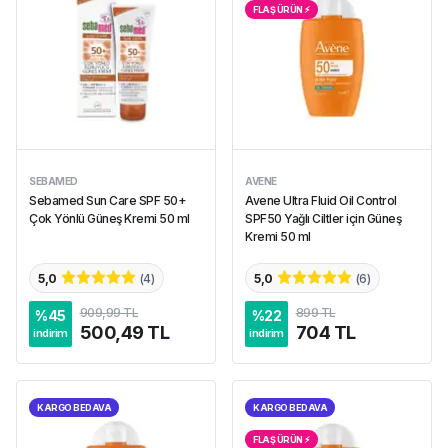
FLAŞ ÜRÜN ⚡︎
SEBAMED
AVENE
Sebamed Sun Care SPF 50+
Avene Ultra Fluid Oil Control
Çok Yönlü Güneş Kremi 50 ml
SPF50 Yağlı Ciltler için Güneş
Kremi 50 ml
5,0
(
4
)
5,0
(
6
)
909,99 TL
899 TL
%
45
%
22
500,49 TL
704 TL
indirim
indirim
KARGO BEDAVA
KARGO BEDAVA
FLAŞ ÜRÜN ⚡︎