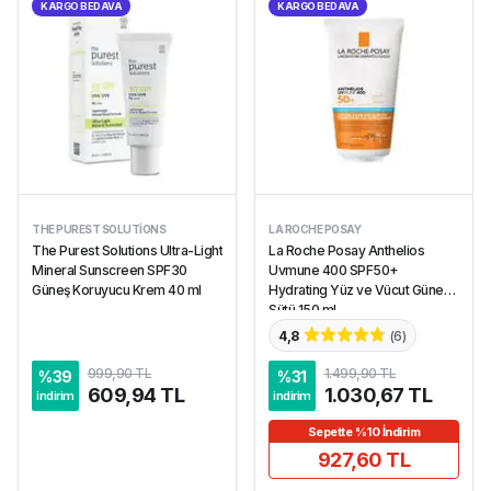
KARGO BEDAVA
KARGO BEDAVA
THE PUREST SOLUTIONS
LA ROCHE POSAY
The Purest Solutions Ultra-Light
La Roche Posay Anthelios
Mineral Sunscreen SPF30
Uvmune 400 SPF50+
Güneş Koruyucu Krem 40 ml
Hydrating Yüz ve Vücut Güneş
Sütü 150 ml
4,8
(
6
)
999,90 TL
1.499,90 TL
%
39
%
31
609,94 TL
1.030,67 TL
indirim
indirim
Sepette %10 İndirim
927,60 TL