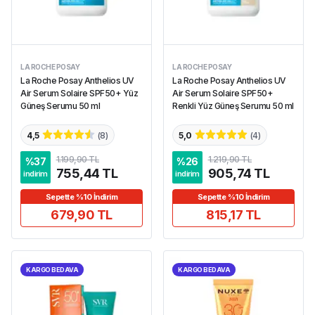
LA ROCHE POSAY
LA ROCHE POSAY
La Roche Posay Anthelios UV
La Roche Posay Anthelios UV
Air Serum Solaire SPF50+ Yüz
Air Serum Solaire SPF50+
Güneş Serumu 50 ml
Renkli Yüz Güneş Serumu 50 ml
4,5
(
8
)
5,0
(
4
)
1.199,90 TL
1.219,90 TL
%
37
%
26
755,44 TL
905,74 TL
indirim
indirim
Sepette %10 İndirim
Sepette %10 İndirim
679,90 TL
815,17 TL
KARGO BEDAVA
KARGO BEDAVA