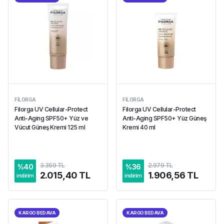
FILORGA
FILORGA
Filorga UV Cellular-Protect
Filorga UV Cellular-Protect
Anti-Aging SPF50+ Yüz ve
Anti-Aging SPF50+ Yüz Güneş
Vücut Güneş Kremi 125 ml
Kremi 40 ml
3.359 TL
2.979 TL
%
40
%
36
2.015,40 TL
1.906,56 TL
indirim
indirim
KARGO BEDAVA
KARGO BEDAVA