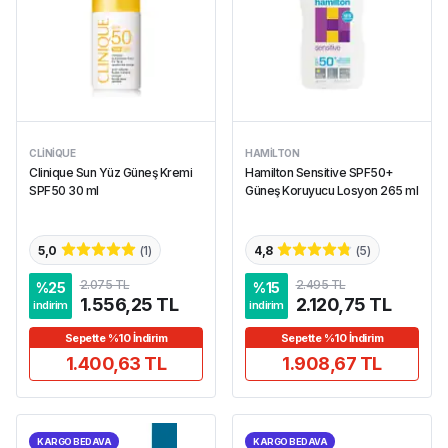
CLINIQUE
HAMILTON
Clinique Sun Yüz Güneş Kremi
Hamilton Sensitive SPF50+
SPF50 30 ml
Güneş Koruyucu Losyon 265 ml
5,0
(
1
)
4,8
(
5
)
2.075 TL
2.495 TL
%
25
%
15
1.556,25 TL
2.120,75 TL
indirim
indirim
Sepette %10 İndirim
Sepette %10 İndirim
1.400,63 TL
1.908,67 TL
KARGO BEDAVA
KARGO BEDAVA