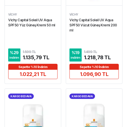
VICHY
VICHY
Vichy Capital Soleil UV Aqua
Vichy Capital Soleil UV Aqua
SPF50 Yüz Güneş Kremi 50 ml
SPF50 Vücut Güneş Kremi 200
ml
1.599 TL
1.499 TL
%
29
%
19
1.135,79 TL
1.218,78 TL
indirim
indirim
Sepette %10 İndirim
Sepette %10 İndirim
1.022,21 TL
1.096,90 TL
KARGO BEDAVA
KARGO BEDAVA