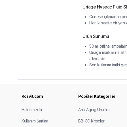
Uriage Hyseac Fluid S
Güneşe çıkmadan önc
Her iki saatte bir yenil
Ürün Sunumu
50 ml orijinal ambalajı
Uriage markasına ait 
altındadır.
Son kullanım tarihi ge
Kozvit.com
Popüler Kategoriler
Hakkımızda
Anti-Aging Ürünler
Kullanım Şartları
BB-CC Kremler