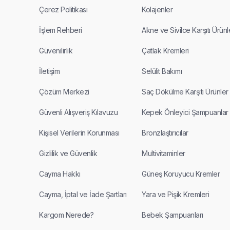
Çerez Politikası
Kolajenler
İşlem Rehberi
Akne ve Sivilce Karşıtı Ürünl
Güvenilirlik
Çatlak Kremleri
İletişim
Selülit Bakımı
Çözüm Merkezi
Saç Dökülme Karşıtı Ürünler
Güvenli Alışveriş Kılavuzu
Kepek Önleyici Şampuanlar
Kişisel Verilerin Korunması
Bronzlaştırıcılar
Gizlilik ve Güvenlik
Multivitaminler
Cayma Hakkı
Güneş Koruyucu Kremler
Cayma, İptal ve İade Şartları
Yara ve Pişik Kremleri
Kargom Nerede?
Bebek Şampuanları