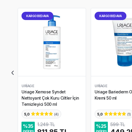
KARGO BEDAVA
KARGO BEDAVA
URIAGE
URIAGE
Uriage Xemose Syndet
Uriage Bariederm On
Nettoyant Çok Kuru Ciltler İçin
Kremi 50 ml
Temizleyici 500 ml
5,0
(
4
)
5,0
(
1
)
1.249 TL
599 TL
%
35
%
25
811,85 TL
449,2
indirim
indirim