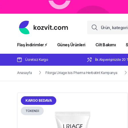
Flaş İndirimler ⚡️
Güneş Ürünleri
Cilt Bakımı
S
Ücretsiz Kargo
İlk Alışverişinizde 20 
Anasayfa
Filorga Uriage Isis Pharma Herbatint Kampanya
KARGO BEDAVA
TÜKENDİ