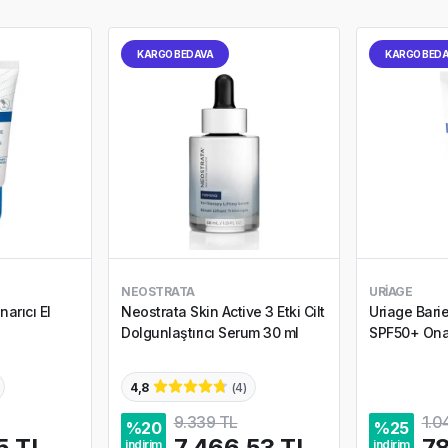
KARGO BEDAVA
KARGO BED
NEOSTRATA
URIAGE
arıcı El
Neostrata Skin Active 3 Etki Cilt
Uriage Bari
Dolgunlaştırıcı Serum 30 ml
SPF50+ Onar
4,8
(
4
)
9.339 TL
1.0
%
20
%
25
5 TL
7.466,53 TL
78
indirim
indirim