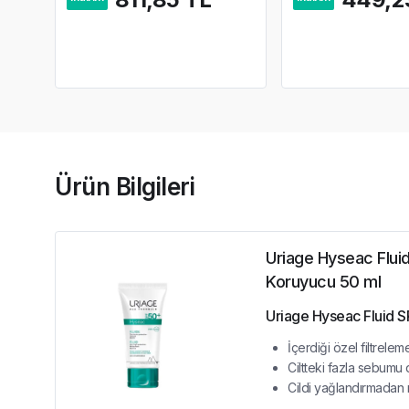
Ürün Bilgileri
Uriage Hyseac Flui
Koruyucu 50 ml
Uriage Hyseac Fluid S
İçerdiği özel filtre
Ciltteki fazla sebumu
Cildi yağlandırmadan 