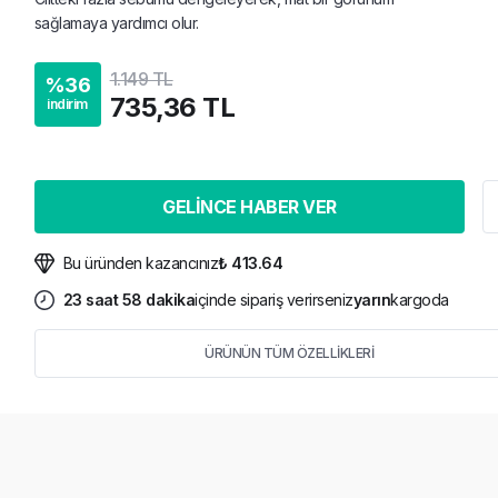
sağlamaya yardımcı olur.
1.149 TL
%
36
735,36 TL
indirim
GELİNCE HABER VER
Bu üründen kazancınız
₺ 413.64
23
saat
58
dakika
içinde sipariş verirseniz
yarın
kargoda
ÜRÜNÜN TÜM ÖZELLİKLERİ