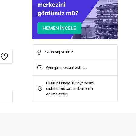
%100 orijinal ürün
Aynı gün stoktan teslimat
Bu ürün Uriage Türkiye resmi
distribütörü tarafından temin
edilmektedir.