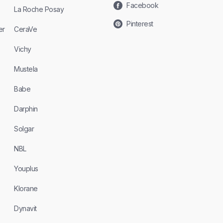
Facebook
La Roche Posay
Pinterest
er
CeraVe
Vichy
Mustela
Babe
Darphin
Solgar
NBL
Youplus
Klorane
Dynavit