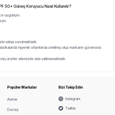
PF 50+ Güneş Koruyucu Nasıl Kullanılır?
e uygulayın.
eyin.
nda satışa sunulmaktadır.
fabrikalarda hijyenik ortamlarda üretilmiş olup markanın güvencesi
çmiş ürünler sitemizde asla satılmamaktadır.
Popüler Markalar
Bizi Takip Edin
Instagram
Avene
Twitter
Ducray