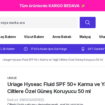
aç Bakımı
Vücut Bakım
Anne Bebek
Makyaj
Vit
TL Ek İndirim
17:00'a Kadar Aynı Gün Kargo
SKT Garantili 
Uriage Hyseac Fluid SPF 50+ Karma ve Yağlı Ciltlere Özel Güneş Koruyucu 50 ml
URIAGE
Uriage Hyseac Fluid SPF 50+ Karma ve Ya
Ciltlere Özel Güneş Koruyucu 50 ml
Barkod
:
3661434001932
Ciltteki fazla sebumu dengeleyerek, mat bir görünüm