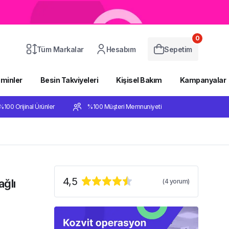
0
Tüm Markalar
Hesabım
Sepetim
aminler
Besin Takviyeleri
Kişisel Bakım
Kampanyalar
%100 Orijinal Ürünler
%100 Müşteri Memnuniyeti
4,5
ğlı
(
4
yorum)