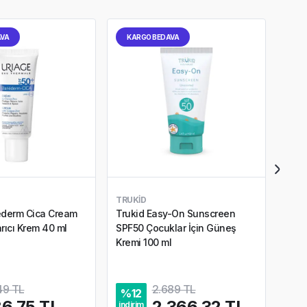
AVA
KARGO BEDAVA
KA
TRUKID
SKIN
ederm Cica Cream
Trukid Easy-On Sunscreen
Skin
ıcı Krem 40 ml
SPF50 Çocuklar İçin Güneş
Acti
Kremi 100 ml
ml
4,5
49 TL
2.689 TL
%
12
%
4
6,75 TL
2.366,32 TL
indirim
indir