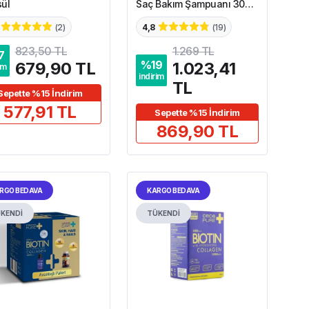
ül
Saç Bakım Şampuanı 300
ml
(
2
)
4,8
(
19
)
823,50 TL
1.269 TL
7
%
19
679,90 TL
1.023,41
im
indirim
TL
Sepette %15 İndirim
577,91 TL
Sepette %15 İndirim
869,90 TL
RGO BEDAVA
KARGO BEDAVA
KENDİ
TÜKENDİ