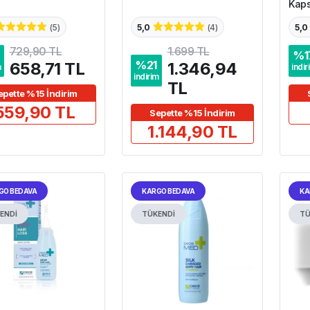
Kaps
(
5
)
5,0
(
4
)
5,0
729,90 TL
1.699 TL
%
1
%
21
658,71 TL
1.346,94
m
indir
indirim
TL
epette %15 İndirim
559,90 TL
Sepette %15 İndirim
1.144,90 TL
GO BEDAVA
KARGO BEDAVA
KA
ENDİ
TÜKENDİ
TÜ