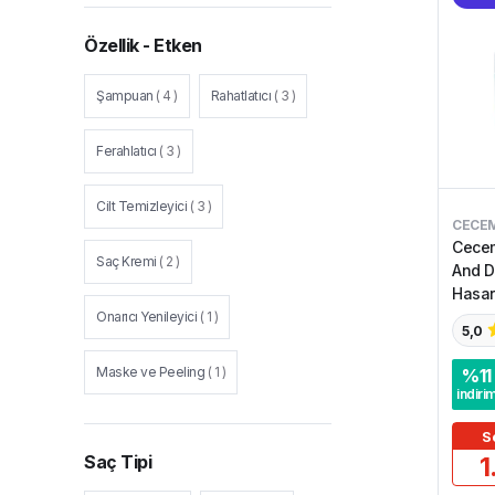
Özellik - Etken
Şampuan
(
4
)
Rahatlatıcı
(
3
)
Ferahlatıcı
(
3
)
Cilt Temizleyici
(
3
)
CECE
Cecem
Saç Kremi
(
2
)
And D
Hasarl
Maske
Onarıcı Yenileyici
(
1
)
5,0
Maske ve Peeling
(
1
)
%
11
indiri
S
Saç Tipi
1