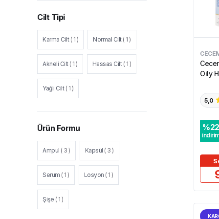
Cilt Tipi
Karma Cilt
(
1
)
Normal Cilt
(
1
)
CECE
Cece
Akneli Cilt
(
1
)
Hassas Cilt
(
1
)
Oily 
Yağlı Cilt
(
1
)
5,0
%
2
Ürün Formu
indiri
Ampul
(
3
)
Kapsül
(
3
)
S
Serum
(
1
)
Losyon
(
1
)
Şişe
(
1
)
KAR