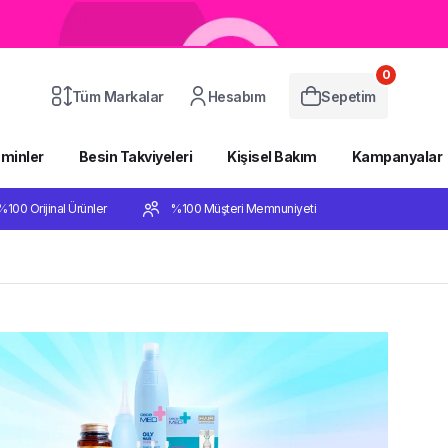
0
Tüm Markalar
Hesabım
Sepetim
aminler
Besin Takviyeleri
Kişisel Bakım
Kampanyalar
%100 Orijinal Ürünler
%100 Müşteri Memnuniyeti