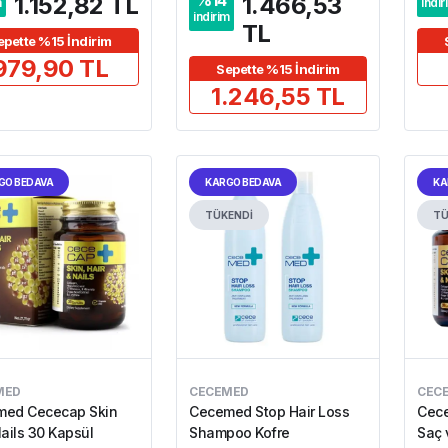
%
14
1.152,82 TL
1.466,53
m
indir
indirim
TL
epette %15 İndirim
979,90 TL
Sepette %15 İndirim
1.246,55 TL
GO BEDAVA
KARGO BEDAVA
KA
TÜKENDİ
TÜ
MED
CECEMED
CEC
ed Cececap Skin
Cecemed Stop Hair Loss
Cece
Nails 30 Kapsül
Shampoo Kofre
Saç 