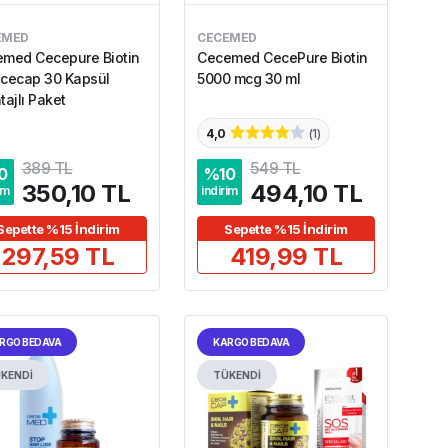
EMED
CECEMED
med Cecepure Biotin
Cecemed CecePure Biotin
cecap 30 Kapsül
5000 mcg 30 ml
tajlı Paket
4,0
(
1
)
389 TL
549 TL
0
%
10
350,10 TL
494,10 TL
im
indirim
Sepette %15 İndirim
Sepette %15 İndirim
297,59 TL
419,99 TL
RGO BEDAVA
KARGO BEDAVA
KENDİ
TÜKENDİ