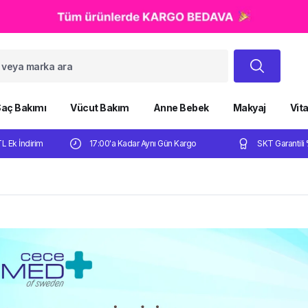
aç Bakımı
Vücut Bakım
Anne Bebek
Makyaj
Vit
TL Ek İndirim
17:00'a Kadar Aynı Gün Kargo
SKT Garantili 