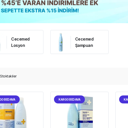
Cecemed
Cecemed
Losyon
Şampuan
Stoktakiler
GO BEDAVA
KARGO BEDAVA
KA