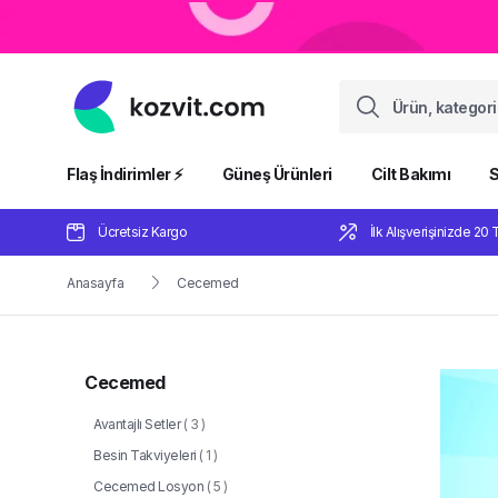
Flaş İndirimler ⚡️
Güneş Ürünleri
Cilt Bakımı
S
Ücretsiz Kargo
İlk Alışverişinizde 20 
Anasayfa
Cecemed
Cecemed
Avantajlı Setler
(
3
)
Besin Takviyeleri
(
1
)
Cecemed Losyon
(
5
)