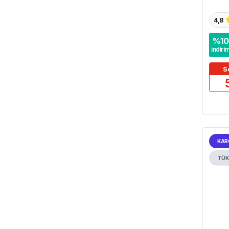
4,8
%
10
indiri
S
KAR
TÜK