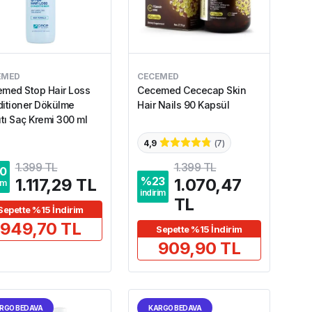
EMED
CECEMED
med Stop Hair Loss
Cecemed Cececap Skin
itioner Dökülme
Hair Nails 90 Kapsül
ıtı Saç Kremi 300 ml
4,9
(
7
)
1.399 TL
1.399 TL
0
%
23
1.117,29 TL
1.070,47
im
indirim
TL
Sepette %15 İndirim
949,70 TL
Sepette %15 İndirim
909,90 TL
RGO BEDAVA
KARGO BEDAVA