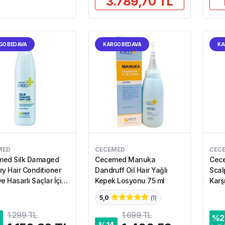
3.789,70 TL
GO BEDAVA
KARGO BEDAVA
KA
MED
CECEMED
CEC
ed Silk Damaged
Cecemed Manuka
Cece
ry Hair Conditioner
Dandruff Oil Hair Yağlı
Scal
e Hasarlı Saçlar İçin
Kepek Losyonu 75 ml
Karş
 Kremi 300 ml
x 7 m
5,0
(
1
)
1.299 TL
1.699 TL
%
2