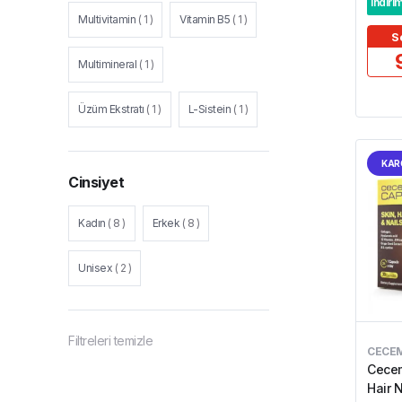
indiri
Multivitamin
(
1
)
Vitamin B5
(
1
)
S
Multimineral
(
1
)
Üzüm Ekstratı
(
1
)
L-Sistein
(
1
)
KAR
Cinsiyet
Kadın
(
8
)
Erkek
(
8
)
Unisex
(
2
)
Filtreleri temizle
CECE
Cecem
Hair 