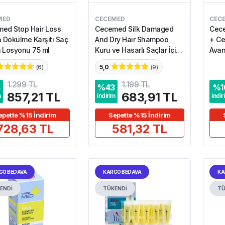
MED
CECEMED
CEC
ed Stop Hair Loss
Cecemed Silk Damaged
Cece
n Dökülme Karşıtı Saç
And Dry Hair Shampoo
+ Ce
 Losyonu 75 ml
Kuru ve Hasarlı Saçlar İçin
Avan
Şampuan 300 ml
(
6
)
5,0
(
9
)
1.299 TL
1.199 TL
4
%
43
%
1
857,21 TL
683,91 TL
m
indirim
indir
epette %15 İndirim
Sepette %15 İndirim
728,63 TL
581,32 TL
GO BEDAVA
KARGO BEDAVA
KA
ENDİ
TÜKENDİ
TÜ