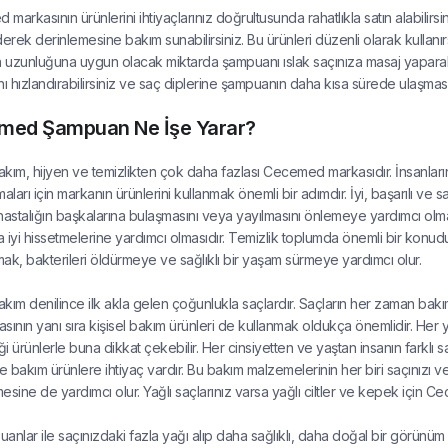
markasının ürünlerini ihtiyaçlarınız doğrultusunda rahatlıkla satın alabilir
derek derinlemesine bakım sunabilirsiniz. Bu ürünleri düzenli olarak kullanı
n uzunluğuna uygun olacak miktarda şampuanı ıslak saçınıza masaj yaparak
ı hızlandırabilirsiniz ve saç diplerine şampuanın daha kısa sürede ulaşmasına 
med Şampuan Ne İşe Yarar?
bakım, hijyen ve temizlikten çok daha fazlası Cecemed markasıdır. İnsanlar
aları için markanın ürünlerini kullanmak önemli bir adımdır. İyi, başarılı ve sağ
n hastalığın başkalarına bulaşmasını veya yayılmasını önlemeye yardımcı olma
 iyi hissetmelerine yardımcı olmasıdır. Temizlik toplumda önemli bir kon
ak, bakterileri öldürmeye ve sağlıklı bir yaşam sürmeye yardımcı olur.
bakım denilince ilk akla gelen çoğunlukla saçlardır. Saçların her zaman bak
masının yanı sıra kişisel bakım ürünleri de kullanmak oldukça önemlidir. Her 
ği ürünlerle buna dikkat çekebilir. Her cinsiyetten ve yaştan insanın farklı s
ipte bakım ürünlere ihtiyaç vardır. Bu bakım malzemelerinin her biri saçınız
esine de yardımcı olur. Yağlı saçlarınız varsa yağlı ciltler ve kepek için C
anlar ile saçınızdaki fazla yağı alıp daha sağlıklı, daha doğal bir görünüm 