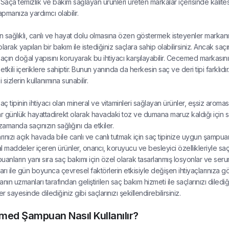
 Saça temizlik ve bakım sağlayan ürünleri üreten markalar içerisinde kalite
pmanıza yardımcı olabilir.
ın sağlıklı, canlı ve hayat dolu olmasına özen göstermek isteyenler markanın 
larak yapılan bir bakım ile istediğiniz saçlara sahip olabilirsiniz. Ancak saçı
saçın doğal yapısını koruyarak bu ihtiyacı karşılayabilir. Cecemed markas
etkili içeriklere sahiptir. Bunun yanında da herkesin saç ve deri tipi farklıd
i sizlerin kullanımına sunabilir.
aç tipinin ihtiyacı olan mineral ve vitaminleri sağlayan ürünler, eşsiz aroması
r günlük hayattadirekt olarak havadaki toz ve dumana maruz kaldığı için s
zamanda saçınızın sağlığını da etkiler.
rınızı açık havada bile canlı ve canlı tutmak için saç tipinize uygun şampu
 maddeler içeren ürünler, onarıcı, koruyucu ve besleyici özellikleriyle saçı
anların yanı sıra saç bakımı için özel olarak tasarlanmış losyonlar ve seruml
arı ile gün boyunca çevresel faktörlerin etkisiyle değişen ihtiyaçlarınıza g
nın uzmanları tarafından geliştirilen saç bakım hizmeti ile saçlarınızı diled
er sayesinde dilediğiniz gibi saçlarınızı şekillendirebilirsiniz.
ed Şampuan Nasıl Kullanılır?