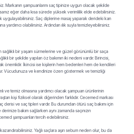
siniz. Markanın şampuanlarını saç tipinize uygun olacak şekilde
rsanız eğer daha kısa sürede yüksek verimlilik elde edebilirsiniz.
 uygulayabilirsiniz. Saç diplerine masaj yaparak derideki kan
yardımcı olabilirsiniz. Ardından ılık suyla temizleyebilirsiniz.
ın sağlıklı bir yaşam sürmelerine ve güzel görünümlü bir saça
lıklı bir şekilde yapılan öz bakımın iki nedeni vardır. Birincisi,
k önemlidir. İkincisi ise kişilerin hem bedenleri hem de kendileri
udur. Vücudunuza ve kendinize özen göstermek ve temizliği
ımlı ve temiz olmasına yardımcı olacak şampuan ürünlerinin
yaştan kişi fiziksel olarak diğerinden farklıdır. Cecemed markası
aç derisi ve saç tipleri vardır. Bu durumdan ötürü saç bakımı için
ı ve derinize bakım sağlarken aynı zamanda saçınızın
ecemed şampuanları tercih edebilirsiniz.
kazandırabilirsiniz. Yağlı saçlara aşırı sebum neden olur, bu da