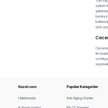
Tüm saç 
sizlerin 
şeklinde
kısmını 
kullanıcı
ürün çeş
Cecem
Cecemed 
ile insan
ve ihtiy
seçenekl
Kozvit.com
Popüler Kategoriler
Hakkımızda
Anti-Aging Ürünler
Kullanım Şartları
BB-CC Kremler