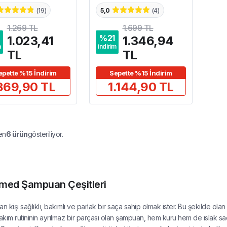
(
19
)
5,0
(
4
)
1.269 TL
1.699 TL
%
21
1.023,41
1.346,94
m
indirim
TL
TL
epette %15 İndirim
Sepette %15 İndirim
869,90 TL
1.144,90 TL
en
6
ürün
gösteriliyor.
med Şampuan Çeşitleri
an kişi sağlıklı, bakımlı ve parlak bir saça sahip olmak ister. Bu şekilde o
bakım rutininin ayrılmaz bir parçası olan şampuan, hem kuru hem de ıslak saç