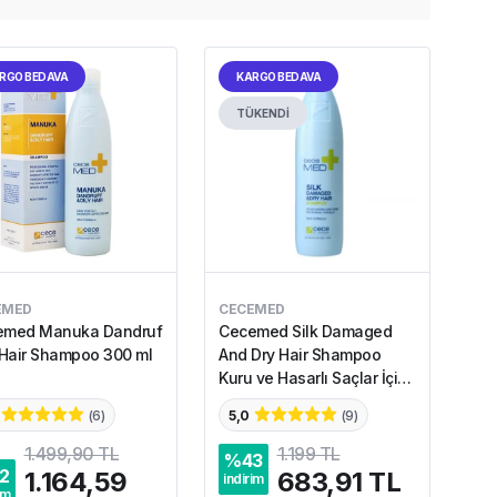
RGO BEDAVA
KARGO BEDAVA
TÜKENDİ
EMED
CECEMED
emed Manuka Dandruf
Cecemed Silk Damaged
 Hair Shampoo 300 ml
And Dry Hair Shampoo
Kuru ve Hasarlı Saçlar İçin
Şampuan 300 ml
(
6
)
5,0
(
9
)
1.499,90 TL
1.199 TL
%
43
2
1.164,59
683,91 TL
indirim
im