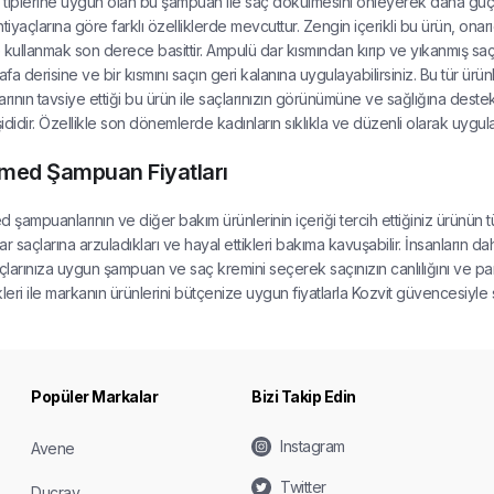
tiplerine uygun olan bu şampuan ile saç dökülmesini önleyerek daha güçlü
ihtiyaçlarına göre farklı özelliklerde mevcuttur. Zengin içerikli bu ürün, ona
 kullanmak son derece basittir. Ampulü dar kısmından kırıp ve yıkanmış saç
kafa derisine ve bir kısmını saçın geri kalanına uygulayabilirsiniz. Bu tür ü
larının tavsiye ettiği bu ürün ile saçlarınızın görünümüne ve sağlığına destek
ididir. Özellikle son dönemlerde kadınların sıklıkla ve düzenli olarak uygula
ed Şampuan Fiyatları
şampuanlarının ve diğer bakım ürünlerinin içeriği tercih ettiğiniz ürünün t
lar saçlarına arzuladıkları ve hayal ettikleri bakıma kavuşabilir. İnsanların d
açlarınıza uygun şampuan ve saç kremini seçerek saçınızın canlılığını ve parl
eri ile markanın ürünlerini bütçenize uygun fiyatlarla Kozvit güvencesiyle sat
Popüler Markalar
Bizi Takip Edin
Instagram
Avene
Twitter
Ducray