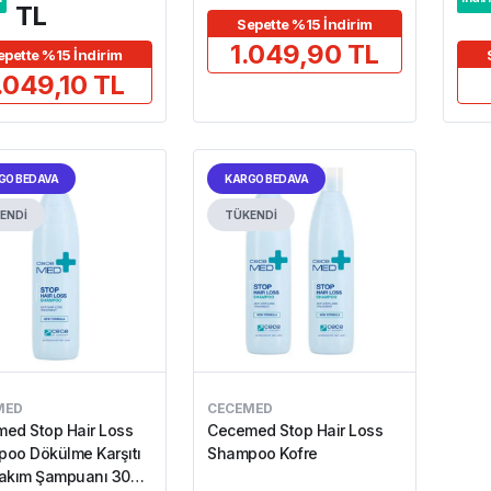
TL
Sepette %15 İndirim
1.049,90 TL
epette %15 İndirim
.049,10 TL
GO BEDAVA
KARGO BEDAVA
ENDİ
TÜKENDİ
MED
CECEMED
ed Stop Hair Loss
Cecemed Stop Hair Loss
oo Dökülme Karşıtı
Shampoo Kofre
akım Şampuanı 300