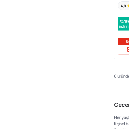
ml
4,8
%
19
indiri
S
6
üründ
Cece
Her yaşt
Kişisel 