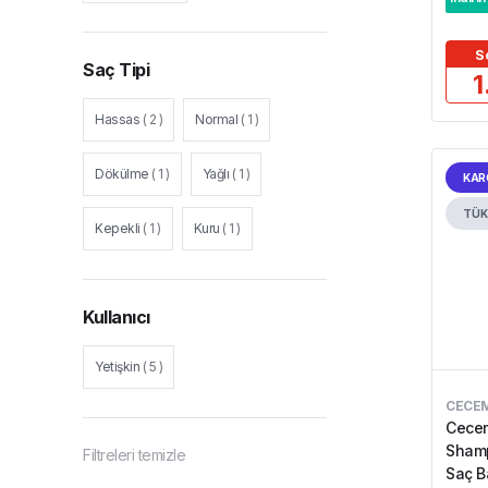
S
Saç Tipi
1
Hassas
(
2
)
Normal
(
1
)
Dökülme
(
1
)
Yağlı
(
1
)
KAR
TÜK
Kepekli
(
1
)
Kuru
(
1
)
Kullanıcı
Yetişkin
(
5
)
CECE
Cecem
Shamp
Filtreleri temizle
Saç B