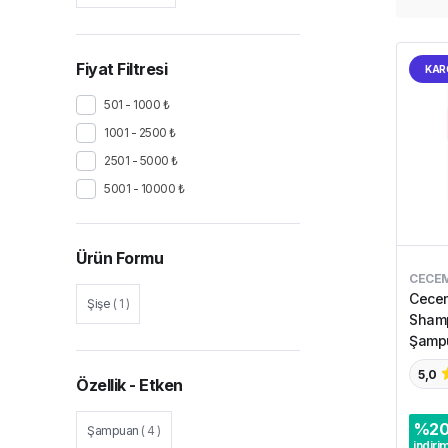
Fiyat Filtresi
KAR
501 - 1000 ₺
1001 - 2500 ₺
2501 - 5000 ₺
5001 - 10000 ₺
Ürün Formu
CECE
Cecem
Şişe
(
1
)
Shamp
Şamp
5,0
Özellik - Etken
%
2
Şampuan
(
4
)
indiri