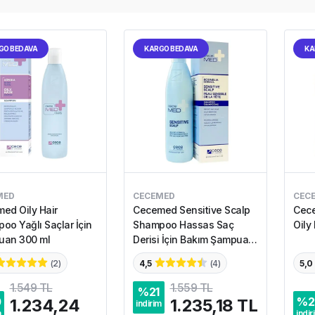
GO BEDAVA
KARGO BEDAVA
KA
MED
CECEMED
CEC
ed Oily Hair
Cecemed Sensitive Scalp
Cec
oo Yağlı Saçlar İçin
Shampoo Hassas Saç
Oily
uan 300 ml
Derisi İçin Bakım Şampuanı
300 ml
(
2
)
4,5
(
4
)
5,0
1.549 TL
1.559 TL
%
21
0
%
2
1.234,24
1.235,18 TL
indirim
m
indir