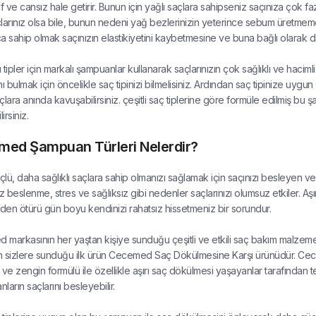
ıf ve cansız hale getirir. Bunun için yağlı saçlara sahipseniz saçınıza çok
larınız olsa bile, bunun nedeni yağ bezlerinizin yeterince sebum üretmemes
a sahip olmak saçınızın elastikiyetini kaybetmesine ve buna bağlı olarak 
 tipler için markalı şampuanlar kullanarak saçlarınızın çok sağlıklı ve haci
 bulmak için öncelikle saç tipinizi bilmelisiniz. Ardından saç tipinize uyg
çlara anında kavuşabilirsiniz. çeşitli saç tiplerine göre formüle edilmiş 
irsiniz.
ed Şampuan Türleri Nelerdir?
lü, daha sağlıklı saçlara sahip olmanızı sağlamak için saçınızı besleyen 
 beslenme, stres ve sağlıksız gibi nedenler saçlarınızı olumsuz etkiler. Aş
rden ötürü gün boyu kendinizi rahatsız hissetmeniz bir sorundur.
markasının her yaştan kişiye sunduğu çeşitli ve etkili saç bakım malzemeler
n sizlere sunduğu ilk ürün Cecemed Saç Dökülmesine Karşı ürünüdür. Ce
i ve zengin formülü ile özellikle aşırı saç dökülmesi yaşayanlar tarafından te
nların saçlarını besleyebilir.