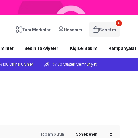
0
Tüm Markalar
Hesabım
Sepetim
aminler
Besin Takviyeleri
Kişisel Bakım
Kampanyalar
%100 Orijinal Ürünler
%100 Müşteri Memnuniyeti
Toplam
6
ürün