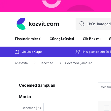
Flaş İndirimler ⚡️
Güneş Ürünleri
Cilt Bakımı
S
Ücretsiz Kargo
İlk Alışverişinizde 20 
Anasayfa
Cecemed
Cecemed Şampuan
Cecemed Şampuan
Cecem
Marka
Cecemed
(
6
)