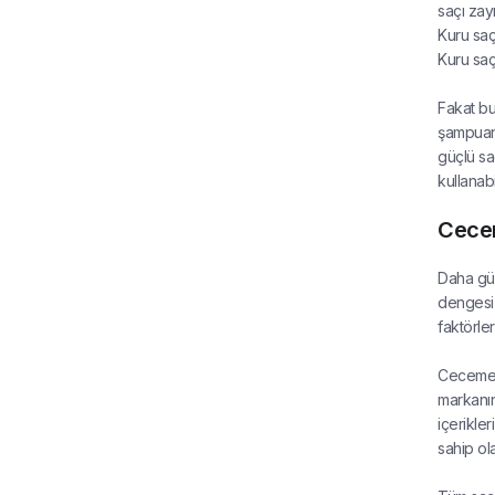
saçı zay
Kuru saç
Kuru saç
Fakat bu
şampuanı
güçlü sa
kullanabil
Cecem
Daha güç
dengesiz
faktörle
Cecemed 
markanı
içerikler
sahip ola