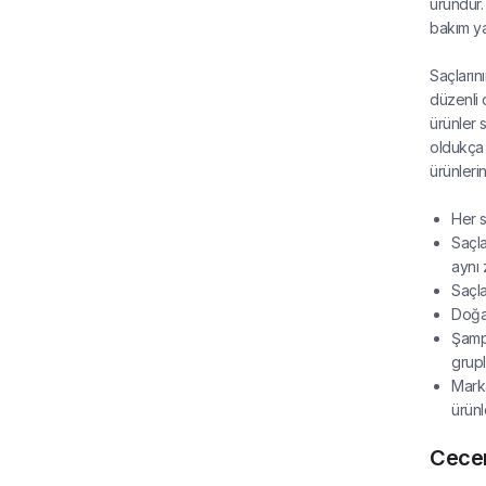
üründür.
bakım ya
Saçların
düzenli o
ürünler 
oldukça 
ürünlerin
Her s
Saçla
aynı 
Saçla
Doğal
Şampu
grupl
Marka
ürünl
Cecem