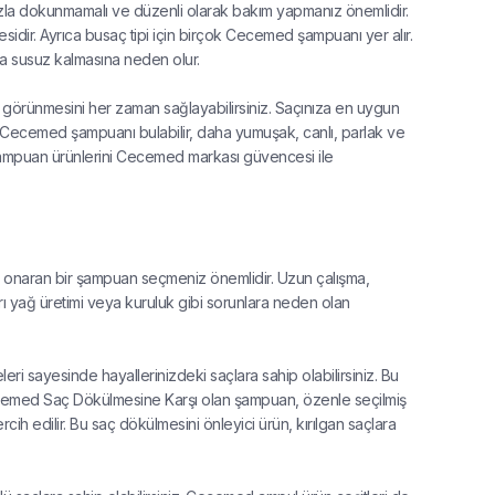
 fazla dokunmamalı ve düzenli olarak bakım yapmanız önemlidir.
idir. Ayrıca busaç tipi için birçok Cecemed şampuanı yer alır.
da susuz kalmasına neden olur.
mli görünmesini her zaman sağlayabilirsiniz. Saçınıza en uygun
un Cecemed şampuanı bulabilir, daha yumuşak, canlı, parlak ve
bu şampuan ürünlerini Cecemed markası güvencesi ile
ve onaran bir şampuan seçmeniz önemlidir. Uzun çalışma,
ırı yağ üretimi veya kuruluk gibi sorunlara neden olan
i sayesinde hayallerinizdeki saçlara sahip olabilirsiniz. Bu
cemed Saç Dökülmesine Karşı olan şampuan, özenle seçilmiş
rcih edilir. Bu saç dökülmesini önleyici ürün, kırılgan saçlara