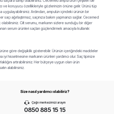
 saçlara sahip olabilirsiniz. Cecemed ampul ürün çeşitleri de
rıcı ve koruyucu özellikleriyle gözlerinizin önüne gelir. Ürünü tüp
a uygulayabilirsiniz. Ardından, ampulün içindeki ürünün bir
rünler saçı ağırlaştırmaz, saçınıza bakım yapmanızı sağlar. Cecemed
 olabilirsiniz. Cilt serumu, markanın sizlere sunduğu bir diğer
nan serum ürünleri saçları güçlendirmek amacıyla kullanılır.
ürüne göre değişiklik gösterebilir. Ürünün içeriğindeki maddeler
aha iyi hissetmesine markanın ürünleri yardımcı olur. Saç tipinize
aklığını artırabilirsiniz. Her bütçeye uygun olan ürün
ın alabilirsiniz.
Size nasıl yardımcı olabiliriz?
Çağrı merkezimizi arayın
0850 885 15 15