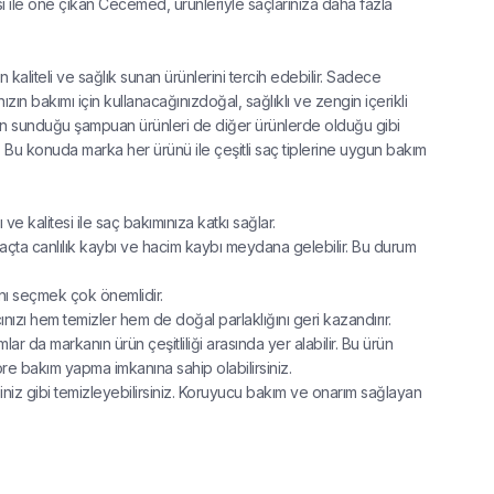
si ile öne çıkan Cecemed, ürünleriyle saçlarınıza daha fazla
kaliteli ve sağlık sunan ürünlerini tercih edebilir. Sadece
nızın bakımı için kullanacağınızdoğal, sağlıklı ve zengin içerikli
ının sunduğu şampuan ürünleri de diğer ürünlerde olduğu gibi
ır. Bu konuda marka her ürünü ile çeşitli saç tiplerine uygun bakım
 ve kalitesi ile saç bakımınıza katkı sağlar.
açta canlılık kaybı ve hacim kaybı meydana gelebilir. Bu durum
anı seçmek çok önemlidir.
nızı hem temizler hem de doğal parlaklığını geri kazandırır.
ar da markanın ürün çeşitliliği arasında yer alabilir. Bu ürün
öre bakım yapma imkanına sahip olabilirsiniz.
iğiniz gibi temizleyebilirsiniz. Koruyucu bakım ve onarım sağlayan