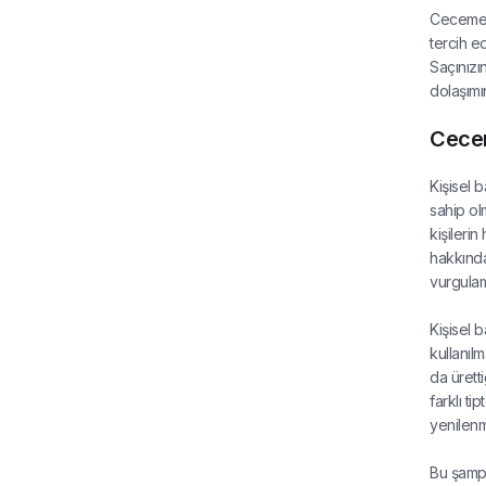
Cecemed 
tercih e
Saçınızı
dolaşımın
Cece
Kişisel 
sahip olm
kişileri
hakkında
vurgulam
Kişisel 
kullanıl
da üretti
farklı t
yenilenm
Bu şampu