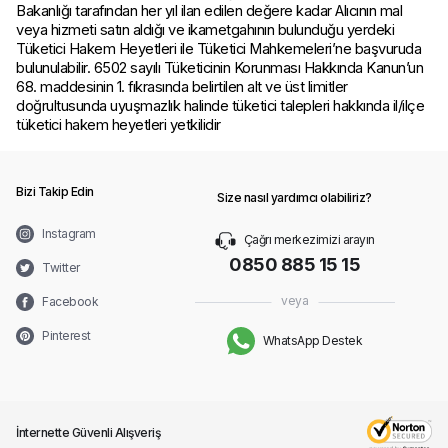
Bakanlığı tarafından her yıl ilan edilen değere kadar Alıcının mal
veya hizmeti satın aldığı ve ikametgahının bulunduğu yerdeki
Tüketici Hakem Heyetleri ile Tüketici Mahkemeleri’ne başvuruda
bulunulabilir. 6502 sayılı Tüketicinin Korunması Hakkında Kanun’un
68. maddesinin 1. fıkrasında belirtilen alt ve üst limitler
doğrultusunda uyuşmazlık halinde tüketici talepleri hakkında il/ilçe
tüketici hakem heyetleri yetkilidir
Bizi Takip Edin
Size nasıl yardımcı olabiliriz?
Instagram
Çağrı merkezimizi arayın
0850 885 15 15
Twitter
veya
Facebook
Pinterest
WhatsApp Destek
İnternette Güvenli Alışveriş