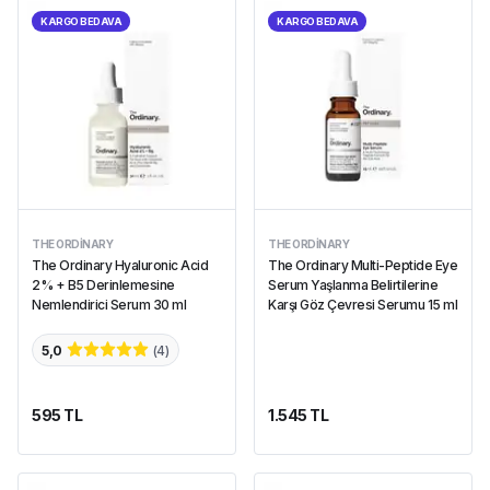
KARGO BEDAVA
KARGO BEDAVA
THE ORDINARY
THE ORDINARY
The Ordinary Hyaluronic Acid
The Ordinary Multi-Peptide Eye
2% + B5 Derinlemesine
Serum Yaşlanma Belirtilerine
Nemlendirici Serum 30 ml
Karşı Göz Çevresi Serumu 15 ml
5,0
(
4
)
595 TL
1.545 TL