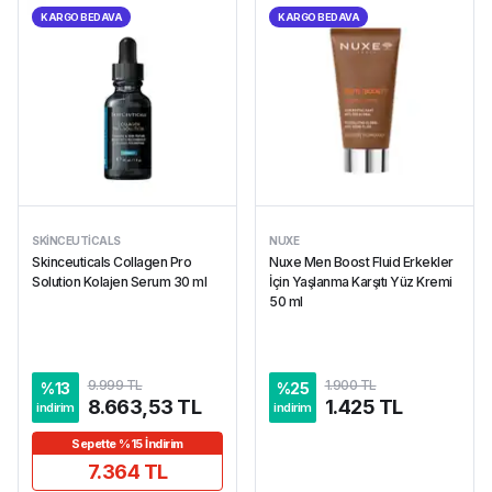
KARGO BEDAVA
KARGO BEDAVA
SKINCEUTICALS
NUXE
Skinceuticals Collagen Pro
Nuxe Men Boost Fluid Erkekler
Solution Kolajen Serum 30 ml
İçin Yaşlanma Karşıtı Yüz Kremi
50 ml
9.999 TL
1.900 TL
%
13
%
25
8.663,53 TL
1.425 TL
indirim
indirim
Sepette %15 İndirim
7.364 TL