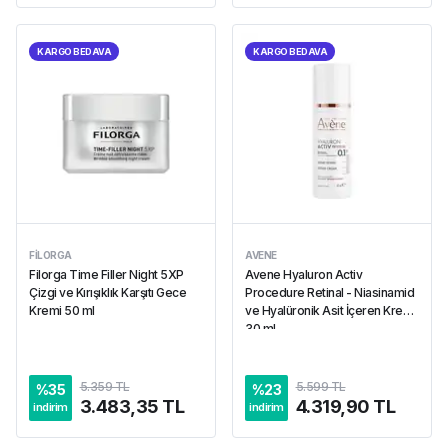
KARGO BEDAVA
KARGO BEDAVA
FILORGA
AVENE
Filorga Time Filler Night 5XP
Avene Hyaluron Activ
Çizgi ve Kırışıklık Karşıtı Gece
Procedure Retinal - Niasinamid
Kremi 50 ml
ve Hyalüronik Asit İçeren Krem
30 ml
5.359 TL
5.599 TL
%
35
%
23
3.483,35 TL
4.319,90 TL
indirim
indirim