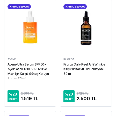
KARGO BEDAVA
KARGO BEDAVA
AVENE
FILORGA
Avene Ultra Serum SPF50+
Filorga Daily Peel Anti Wrinkle
Aydınlatıcı Etkili UVA,UVB ve
Kırışıklık Karşıtı Cilt Solüsyonu
Mavi Işık Karşıtı Güneş Koruyucu
50 ml
Serum 30 ml
2.099 TL
3.125 TL
%
28
%
20
1.519 TL
2.500 TL
indirim
indirim