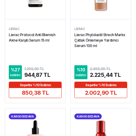
LIERAC
LIERAC
Lierac Protocol Anti Blemish
Lierac Phytolastil Strech Marks
Akne Karşıtı Serum 15 ml
Çatlak Önlemeye Yardımcı
Serum 100 ml
1.299,90 TL
2.459,90 TL
%
27
%
10
944,87 TL
2.225,44 TL
indirim
indirim
Sepette %10 İndirim
Sepette %10 İndirim
850,38 TL
2.002,90 TL
KARGO BEDAVA
KARGO BEDAVA