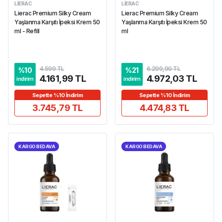
LIERAC
LIERAC
Lierac Premium Silky Cream
Lierac Premium Silky Cream
Yaşlanma Karşıtı İpeksi Krem 50
Yaşlanma Karşıtı İpeksi Krem 50
ml - Refill
ml
4.599 TL
6.299,90 TL
%
10
%
21
4.161,99 TL
4.972,03 TL
indirim
indirim
Sepette %10 İndirim
Sepette %10 İndirim
3.745,79 TL
4.474,83 TL
KARGO BEDAVA
KARGO BEDAVA