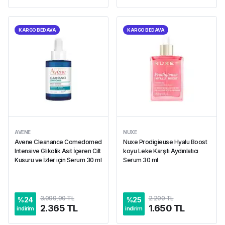
KARGO BEDAVA
KARGO BEDAVA
AVENE
NUXE
Avene Cleanance Comedomed
Nuxe Prodigieuse Hyalu Boost
Intensive Glikolik Asit İçeren Cilt
koyu Leke Karşıtı Aydınlatıcı
Kusuru ve İzler için Serum 30 ml
Serum 30 ml
3.099,90 TL
2.200 TL
%
24
%
25
2.365 TL
1.650 TL
indirim
indirim