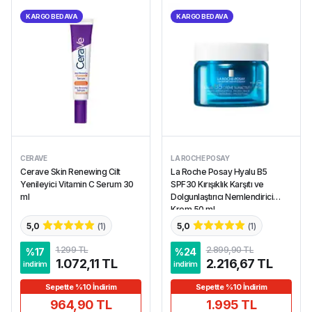
KARGO BEDAVA
KARGO BEDAVA
CERAVE
LA ROCHE POSAY
Cerave Skin Renewing Cilt
La Roche Posay Hyalu B5
Yenileyici Vitamin C Serum 30
SPF30 Kırışıklık Karşıtı ve
ml
Dolgunlaştırıcı Nemlendirici
Krem 50 ml
5,0
(
1
)
5,0
(
1
)
1.299 TL
2.899,90 TL
%
17
%
24
1.072,11 TL
2.216,67 TL
indirim
indirim
Sepette %10 İndirim
Sepette %10 İndirim
964,90 TL
1.995 TL