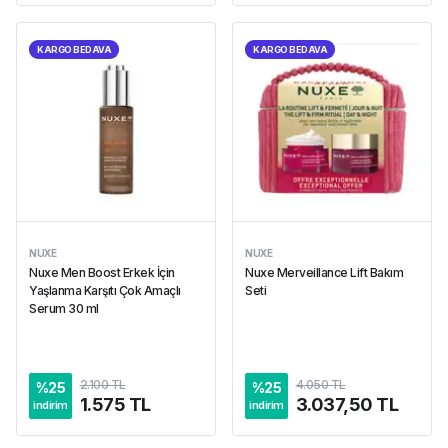
KARGO BEDAVA
KARGO BEDAVA
NUXE
NUXE
Nuxe Men Boost Erkek İçin
Nuxe Merveillance Lift Bakım
Yaşlanma Karşıtı Çok Amaçlı
Seti
Serum 30 ml
2.100 TL
4.050 TL
%
25
%
25
1.575 TL
3.037,50 TL
indirim
indirim