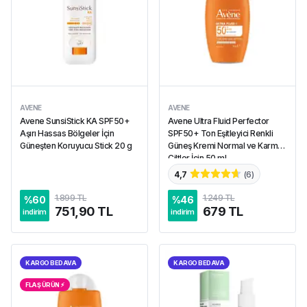
AVENE
AVENE
Avene SunsiStick KA SPF50+
Avene Ultra Fluid Perfector
Aşırı Hassas Bölgeler İçin
SPF50+ Ton Eşitleyici Renkli
Güneşten Koruyucu Stick 20 g
Güneş Kremi Normal ve Karma
Ciltler İçin 50 ml
4,7
(
6
)
1.899 TL
1.249 TL
%
60
%
46
751,90 TL
679 TL
indirim
indirim
KARGO BEDAVA
KARGO BEDAVA
FLAŞ ÜRÜN ⚡︎