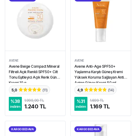
AVENE
AVENE
Avene Beige Compact Mineral
Avene Anti-Age SPF50+
Filtreli Açık Renkli SPF50+ Cilt
Yaşlanma Karşıtı Güneş Kremi
Tonu Eşitleyici Açık Renk Güneş
Yüksek Koruma Sağlayan Anti-
Kremi 10 g
Aging Güneş Kremi 50 ml
5,0
(
11
)
4,9
(
14
)
1.999,90 TL
1.699 TL
%
38
%
31
1.240 TL
1.169 TL
indirim
indirim
KARGO BEDAVA
KARGO BEDAVA