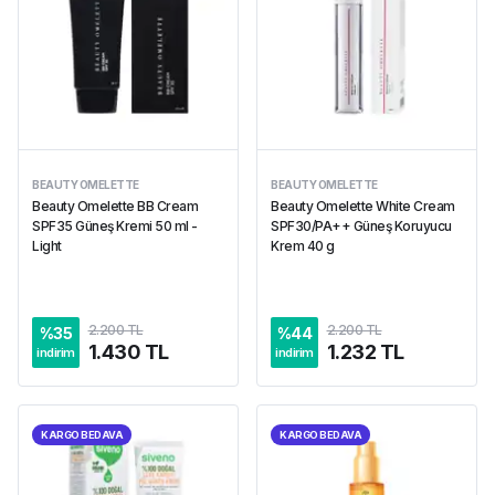
BEAUTY OMELETTE
BEAUTY OMELETTE
Beauty Omelette BB Cream
Beauty Omelette White Cream
SPF35 Güneş Kremi 50 ml -
SPF30/PA++ Güneş Koruyucu
Light
Krem 40 g
2.200 TL
2.200 TL
%
35
%
44
1.430 TL
1.232 TL
indirim
indirim
KARGO BEDAVA
KARGO BEDAVA