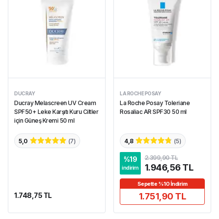
DUCRAY
LA ROCHE POSAY
Ducray Melascreen UV Cream
La Roche Posay Toleriane
SPF50+ Leke Karşıtı Kuru Ciltler
Rosaliac AR SPF30 50 ml
için Güneş Kremi 50 ml
5,0
(
7
)
4,8
(
5
)
2.399,90 TL
%
19
1.946,56 TL
indirim
Sepette %10 İndirim
1.748,75 TL
1.751,90 TL