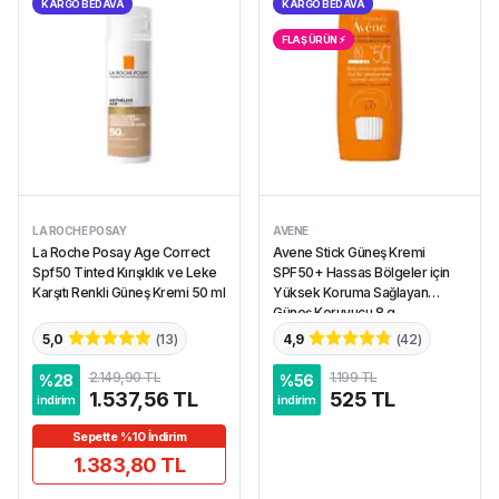
KARGO BEDAVA
KARGO BEDAVA
FLAŞ ÜRÜN ⚡︎
LA ROCHE POSAY
AVENE
La Roche Posay Age Correct
Avene Stick Güneş Kremi
Spf50 Tinted Kırışıklık ve Leke
SPF50+ Hassas Bölgeler için
Karşıtı Renkli Güneş Kremi 50 ml
Yüksek Koruma Sağlayan
Güneş Koruyucu 8 g
5,0
(
13
)
4,9
(
42
)
2.149,90 TL
1.199 TL
%
28
%
56
1.537,56 TL
525 TL
indirim
indirim
Sepette %10 İndirim
1.383,80 TL