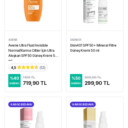
AVENE
SKIN401
Avene Ultra Fluid Invisible
Skin401 SPF50+ Mineral Filtre
Normal/Karma Ciltler İçin Ultra
Güneş Kremi 50 ml
Akışkan SPF50 Güneş Kremi 50
ml
4,5
(
12
)
1.199 TL
599,90 TL
%
40
%
50
719,90 TL
299,90 TL
indirim
indirim
KARGO BEDAVA
KARGO BEDAVA