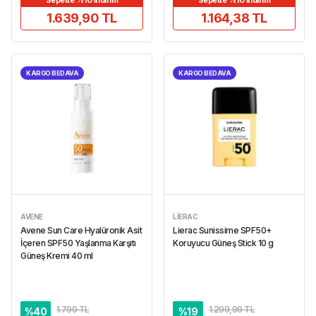
Sepette %10 İndirim
Sepette %10 İndirim
1.639,90 TL
1.164,38 TL
KARGO BEDAVA
KARGO BEDAVA
AVENE
LIERAC
Avene Sun Care Hyalüronik Asit
Lierac Sunissime SPF50+
İçeren SPF50 Yaşlanma Karşıtı
Koruyucu Güneş Stick 10 g
Güneş Kremi 40 ml
1.799 TL
1.299,99 TL
%
40
%
19