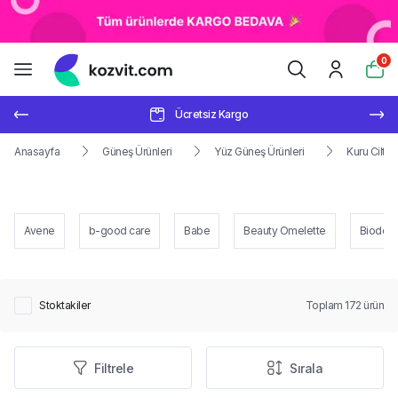
0
Ücretsiz Kargo
Anasayfa
Güneş Ürünleri
Yüz Güneş Ürünleri
Kuru Ciltle
Avene
b-good care
Babe
Beauty Omelette
Bioder
Stoktakiler
Toplam
172
ürün
Filtrele
Sırala