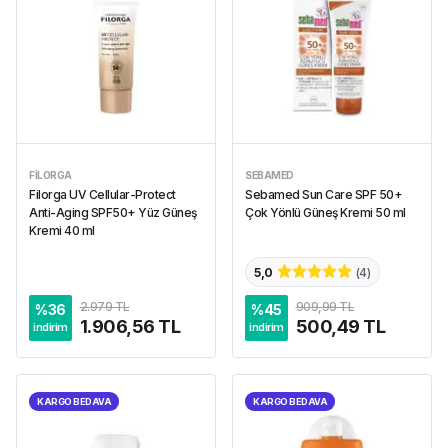
FILORGA
SEBAMED
Filorga UV Cellular-Protect
Sebamed Sun Care SPF 50+
Anti-Aging SPF50+ Yüz Güneş
Çok Yönlü Güneş Kremi 50 ml
Kremi 40 ml
5,0
(
4
)
2.979 TL
909,99 TL
%
36
%
45
1.906,56 TL
500,49 TL
indirim
indirim
KARGO BEDAVA
KARGO BEDAVA