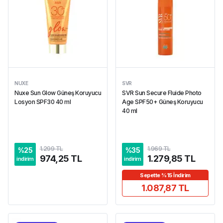
NUXE
SVR
Nuxe Sun Glow Güneş Koruyucu
SVR Sun Secure Fluide Photo
Losyon SPF30 40 ml
Age SPF50+ Güneş Koruyucu
40 ml
1.299 TL
1.969 TL
%
25
%
35
974,25 TL
1.279,85 TL
indirim
indirim
Sepette %15 İndirim
1.087,87 TL