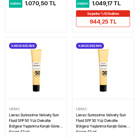
1.070,50 TL
1.049,17 TL
indirim
indirim
Sepette %10 İndirim
944,25 TL
KARGO BEDAVA
KARGO BEDAVA
LIERAC
LIERAC
Lierac Sunissime Velvety Sun
Lierac Sunissime Velvety Sun
Fluid SPF50 Yüz Dekolte
Fluid SPF30 Yüz Dekolte
Bölgesi Yaşlanma Karşıtı Güneş
Bölgesi Yaşlanma Karşıtı Güneş
Kremi 40 ml
Kremi 40 ml