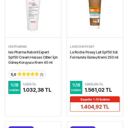
ISIS PHARMA
LA ROCHE POSAY
Isis Pharma Ruboril Expert
La Roche Posay Lait Spf50 Süt
Spf50 Cream Hassas Ciltler İçin
Formunda Güneş Kremi 250 ml
Güneş Koruyucu Krem 40 ml
5,0
(
1
)
1.259 TL
1.899,90 TL
%
18
%
18
1.032,38 TL
1.561,02 TL
indirim
indirim
Sepette %10 İndirim
1.404,92 TL