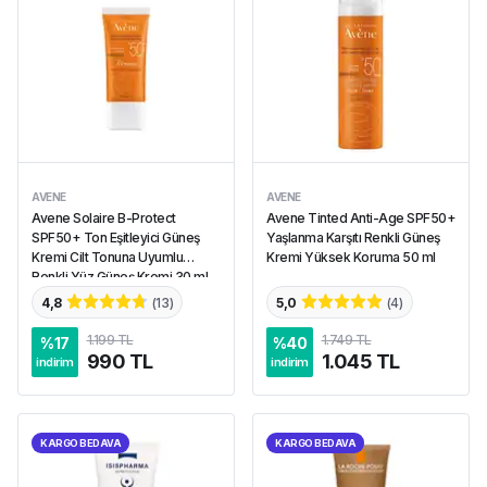
AVENE
AVENE
Avene Solaire B-Protect
Avene Tinted Anti-Age SPF50+
SPF50+ Ton Eşitleyici Güneş
Yaşlanma Karşıtı Renkli Güneş
Kremi Cilt Tonuna Uyumlu
Kremi Yüksek Koruma 50 ml
Renkli Yüz Güneş Kremi 30 ml
4,8
(
13
)
5,0
(
4
)
1.199 TL
1.749 TL
%
17
%
40
990 TL
1.045 TL
indirim
indirim
KARGO BEDAVA
KARGO BEDAVA