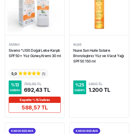
SIVENO
NUXE
Siveno %100 Doğal Leke Karşıtı
Nuxe Sun Huile Solaire
SPF50+ Yüz Güneş Kremi 30 ml
Bronzlaştırıcı Yüz ve Vücut Yağı
SPF50 150 ml
5,0
(
1
)
799,90 TL
1.600 TL
%
13
%
25
692,43 TL
1.200 TL
indirim
indirim
Sepette %15 İndirim
588,57 TL
KARGO BEDAVA
KARGO BEDAVA