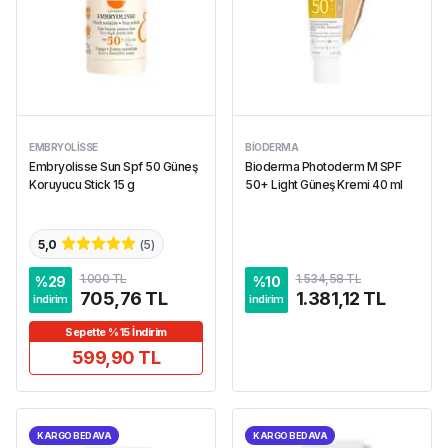
EMBRYOLISSE
BIODERMA
Embryolisse Sun Spf 50 Güneş
Bioderma Photoderm M SPF
Koruyucu Stick 15 g
50+ Light Güneş Kremi 40 ml
5,0
(
5
)
1.000 TL
1.534,58 TL
%
29
%
10
705,76 TL
1.381,12 TL
indirim
indirim
Sepette %15 İndirim
599,90 TL
KARGO BEDAVA
KARGO BEDAVA