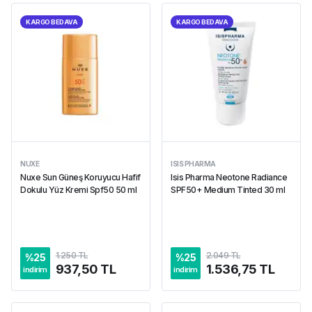
KARGO BEDAVA
KARGO BEDAVA
NUXE
ISIS PHARMA
Nuxe Sun Güneş Koruyucu Hafif
Isis Pharma Neotone Radiance
Dokulu Yüz Kremi Spf50 50 ml
SPF50+ Medium Tinted 30 ml
1.250 TL
2.049 TL
%
25
%
25
937,50 TL
1.536,75 TL
indirim
indirim