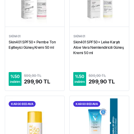
SKIN401
SKIN401
Skin401 SPF50+ Pembe Ton
Skin401 SPF50+ Leke Karşıtı
Eşitleyici Güneş Kremi 50 ml
Aloe Vera Nemlendiricili Güneş
Kremi 50 ml
599,90 TL
599,90 TL
%
50
%
50
299,90 TL
299,90 TL
indirim
indirim
KARGO BEDAVA
KARGO BEDAVA