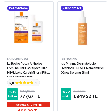
KARGO BEDAVA
KARGO BEDAVA
LA ROCHE POSAY
ISIS PHARMA
La Roche Posay Anthelios
Isis Pharma Dermatologie
Uvmune Anti Dark Spots Fluid +
Uveblock SPF50+ Nemlendirici
HEVL Leke Karşıtı Mineral Filtreli
Güneş Serumu 28 ml
Güneş Kremi 50 ml
5,0
(
1
)
1.149,90 TL
2.499 TL
%
32
%
22
777,67 TL
1.949,22 TL
indirim
indirim
Sepette %10 İndirim
699,90 TL