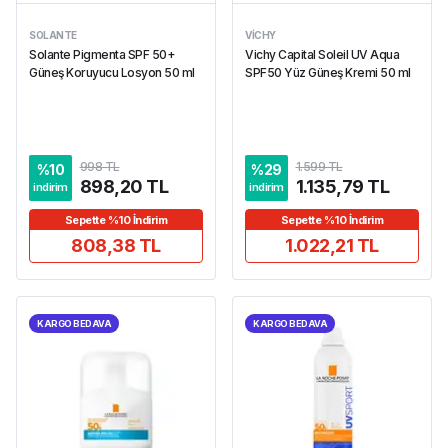
SOLANTE
VICHY
Solante Pigmenta SPF 50+
Vichy Capital Soleil UV Aqua
Güneş Koruyucu Losyon 50 ml
SPF50 Yüz Güneş Kremi 50 ml
998 TL
1.599 TL
%
10
%
29
898,20 TL
1.135,79 TL
indirim
indirim
Sepette %10 İndirim
Sepette %10 İndirim
808,38 TL
1.022,21 TL
KARGO BEDAVA
KARGO BEDAVA