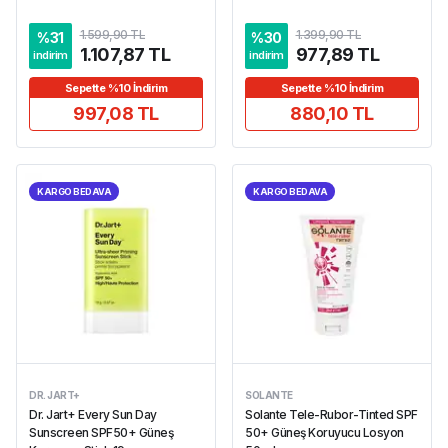
1.599,90 TL
1.399,90 TL
%
31
%
30
1.107,87 TL
977,89 TL
indirim
indirim
Sepette %10 İndirim
Sepette %10 İndirim
997,08 TL
880,10 TL
KARGO BEDAVA
KARGO BEDAVA
DR. JART+
SOLANTE
Dr. Jart+ Every Sun Day
Solante Tele-Rubor-Tinted SPF
Sunscreen SPF50+ Güneş
50+ Güneş Koruyucu Losyon