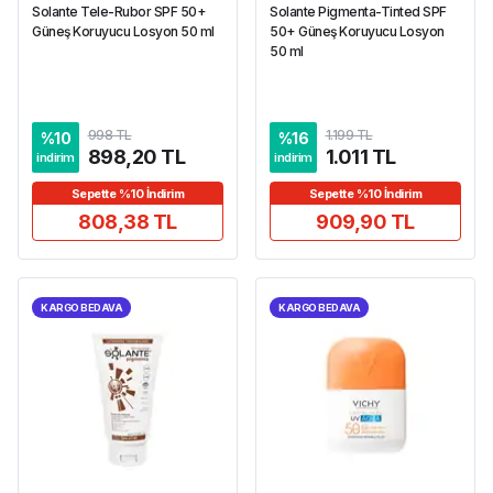
Solante Tele-Rubor SPF 50+
Solante Pigmenta-Tinted SPF
Güneş Koruyucu Losyon 50 ml
50+ Güneş Koruyucu Losyon
50 ml
998 TL
1.199 TL
%
10
%
16
898,20 TL
1.011 TL
indirim
indirim
Sepette %10 İndirim
Sepette %10 İndirim
808,38 TL
909,90 TL
KARGO BEDAVA
KARGO BEDAVA