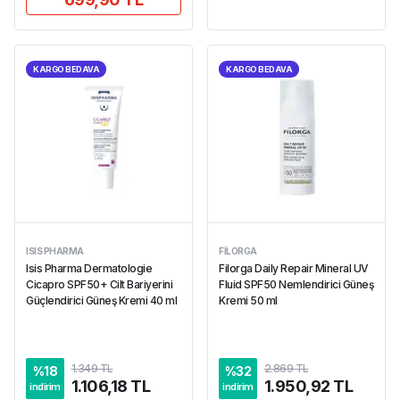
KARGO BEDAVA
KARGO BEDAVA
ISIS PHARMA
FILORGA
Isis Pharma Dermatologie
Filorga Daily Repair Mineral UV
Cicapro SPF50+ Cilt Bariyerini
Fluid SPF50 Nemlendirici Güneş
Güçlendirici Güneş Kremi 40 ml
Kremi 50 ml
1.349 TL
2.869 TL
%
18
%
32
1.106,18 TL
1.950,92 TL
indirim
indirim