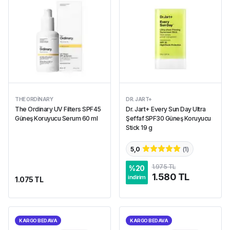
THE ORDINARY
DR. JART+
The Ordinary UV Filters SPF45
Dr. Jart+ Every Sun Day Ultra
Güneş Koruyucu Serum 60 ml
Şeffaf SPF30 Güneş Koruyucu
Stick 19 g
5,0
(
1
)
1.975 TL
%
20
1.580 TL
indirim
1.075 TL
KARGO BEDAVA
KARGO BEDAVA