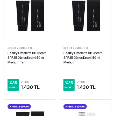
BEAUTY OMELETTE
BEAUTY OMELETTE
Beauty Omelette BB Cream
Beauty Omelette BB Cream
SPF35 Güneş Kremi 50 ml -
SPF35 Güneş Kremi 50 ml -
Medium Tan
Medium
2.200 TL
2.200 TL
%
35
%
35
1.430 TL
1.430 TL
indirim
indirim
KARGO BEDAVA
KARGO BEDAVA