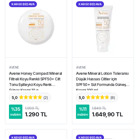
KARGO BEDAVA
KARGO BEDAVA
AVENE
AVENE
Avene Honey Compact Mineral
Avene Mineral Lotion Toleransı
Filtreli Koyu Renkli SPF50+ Cilt
Düşük Hassas Ciltler için
Tonu Eşitleyici Koyu Renk
SPF50+ Süt Formunda Güneş
Güneş Kremi 10 g
Kremi 100 ml
5,0
(
2
)
5,0
(
8
)
1.999 TL
1.849 TL
%
35
%
11
1.290 TL
1.649,90 TL
indirim
indirim
KARGO BEDAVA
KARGO BEDAVA