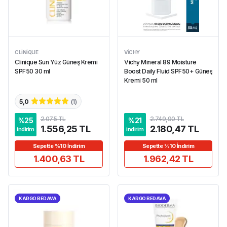
CLINIQUE
VICHY
Clinique Sun Yüz Güneş Kremi
Vichy Mineral 89 Moisture
SPF50 30 ml
Boost Daily Fluid SPF50+ Güneş
Kremi 50 ml
5,0
(
1
)
2.075 TL
2.749,90 TL
%
25
%
21
1.556,25 TL
2.180,47 TL
indirim
indirim
Sepette %10 İndirim
Sepette %10 İndirim
1.400,63 TL
1.962,42 TL
KARGO BEDAVA
KARGO BEDAVA