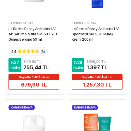
LA ROCHE POSAY
LA ROCHE POSAY
La Roche Posay Anthelios UV
La Roche Posay Anthelios UV
Air Serum Solaire SPF50+ Yüz
Sport Mist SPF50+ Güneş
Güneş Serumu 50 ml
Kremi 200 ml
4,5
(
8
)
1.199,90 TL
1.899,90 TL
%
37
%
26
755,44 TL
1.397 TL
indirim
indirim
Sepette %10 İndirim
Sepette %10 İndirim
679,90 TL
1.257,30 TL
KARGO BEDAVA
KARGO BEDAVA