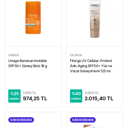
URIAGE
FILORGA
Uriage Bariesun Invisible
Filorga UV Cellular-Protect
SPF50+ Güneş Stick 18 g
Anti-Aging SPF50+ Yüz ve
Vücut Güneş Kremi 125 ml
1.299 TL
3.359 TL
%
25
%
40
974,25 TL
2.015,40 TL
indirim
indirim
KARGO BEDAVA
KARGO BEDAVA