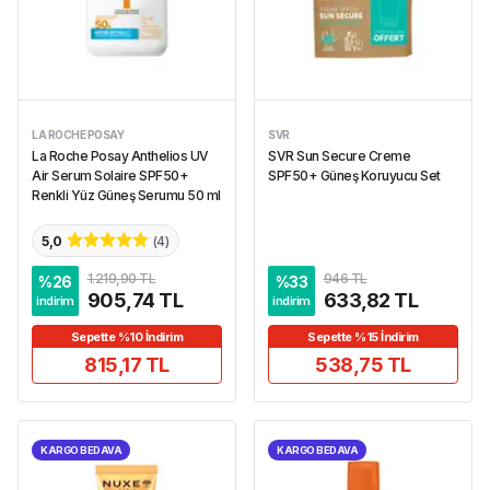
LA ROCHE POSAY
SVR
La Roche Posay Anthelios UV
SVR Sun Secure Creme
Air Serum Solaire SPF50+
SPF50+ Güneş Koruyucu Set
Renkli Yüz Güneş Serumu 50 ml
5,0
(
4
)
1.219,90 TL
946 TL
%
26
%
33
905,74 TL
633,82 TL
indirim
indirim
Sepette %10 İndirim
Sepette %15 İndirim
815,17 TL
538,75 TL
KARGO BEDAVA
KARGO BEDAVA