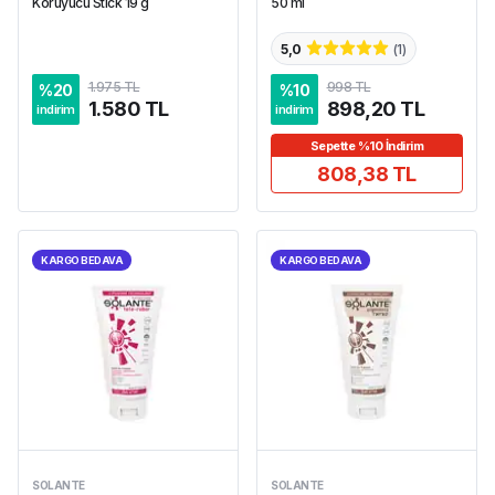
Koruyucu Stick 19 g
50 ml
5,0
(
1
)
1.975 TL
998 TL
%
20
%
10
1.580 TL
898,20 TL
indirim
indirim
Sepette %10 İndirim
808,38 TL
KARGO BEDAVA
KARGO BEDAVA
SOLANTE
SOLANTE