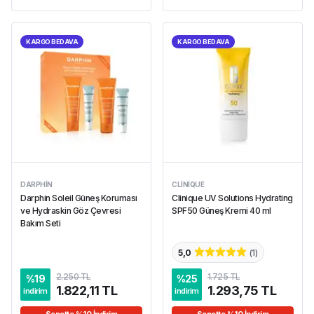
KARGO BEDAVA
KARGO BEDAVA
DARPHIN
CLINIQUE
Darphin Soleil Güneş Koruması
Clinique UV Solutions Hydrating
ve Hydraskin Göz Çevresi
SPF50 Güneş Kremi 40 ml
Bakım Seti
5,0
(
1
)
2.250 TL
1.725 TL
%
19
%
25
1.822,11 TL
1.293,75 TL
indirim
indirim