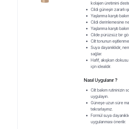
kolajen üretimini deste
Cildi güneşin zararlı 
Yaşlanma karşıtı bakım
Cildi derinlemesine ne
Yaşlanma karşıtı bakım
Cilde pürüzsüz bir gö
Cilt tonunun eşitlenme
Suya dayanıklıdır, neml
sağlar.
Hafif, akışkan dokusu 
için idealdir.
Nasıl Uygulanır ?
Cilt bakım rutininizi
uygulayın.
Güneşe uzun süre mar
tekrarlayınız.
Formül suya dayanıklı
uygulanması önerilir.