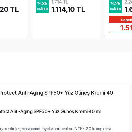
1.714 TL
2.2
%
35
%
25
,20 TL
1.114,10 TL
1.
indirim
indirim
Sepet
1.5
r-Protect Anti-Aging SPF50+ Yüz Güneş Kremi 40
rotect Anti-Aging SPF50+ Yüz Güneş Kremi 40 ml
miş peptidler, niasinamid, hyaluronik asit ve NCEF 2.0 kompleksi,