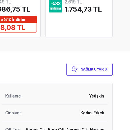
49 TL
2.619 TL
%
33
%
3
686,75 TL
1.754,73 TL
indirim
indir
te %10 İndirim
18,08 TL
SAĞLIK UYARISI
Kullanıcı
:
Yetişkin
Cinsiyet
:
Kadın,
Erkek
Cilt Tipi
:
Karma Cilt,
Kuru Cilt,
Normal Cilt,
Hassas