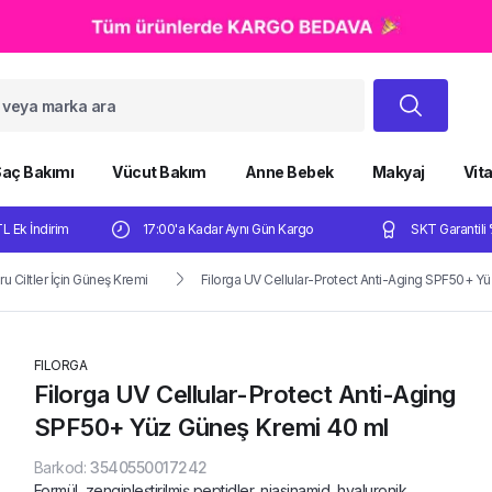
aç Bakımı
Vücut Bakım
Anne Bebek
Makyaj
Vit
TL Ek İndirim
17:00'a Kadar Aynı Gün Kargo
SKT Garantili 
ru Ciltler İçin Güneş Kremi
Filorga UV Cellular-Protect Anti-Aging SPF50+ Y
FILORGA
Filorga UV Cellular-Protect Anti-Aging
SPF50+ Yüz Güneş Kremi 40 ml
Barkod
:
3540550017242
Formül, zenginleştirilmiş peptidler, niasinamid, hyaluronik