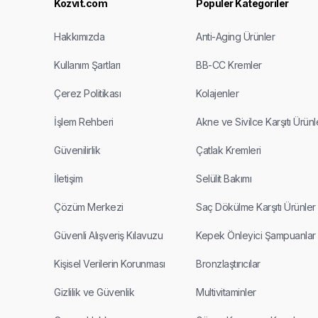
Kozvit.com
Popüler Kategoriler
Hakkımızda
Anti-Aging Ürünler
Kullanım Şartları
BB-CC Kremler
Çerez Politikası
Kolajenler
İşlem Rehberi
Akne ve Sivilce Karşıtı Ürünl
Güvenilirlik
Çatlak Kremleri
İletişim
Selülit Bakımı
Çözüm Merkezi
Saç Dökülme Karşıtı Ürünler
Güvenli Alışveriş Kılavuzu
Kepek Önleyici Şampuanlar
Kişisel Verilerin Korunması
Bronzlaştırıcılar
Gizlilik ve Güvenlik
Multivitaminler