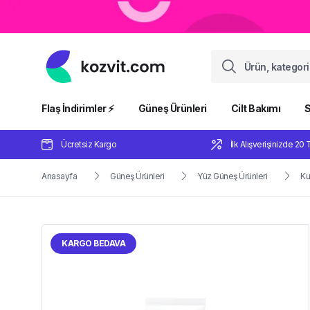
Flaş İndirimler ⚡️
Güneş Ürünleri
Cilt Bakımı
S
Ücretsiz Kargo
İlk Alışverişinizde 20 
Anasayfa
Güneş Ürünleri
Yüz Güneş Ürünleri
Ku
KARGO BEDAVA