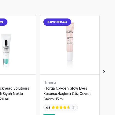
AVA
KARGO BEDAVA
KA
FILORGA
FILO
ackhead Solutions
Filorga Oxygen Glow Eyes
Filo
ili Siyah Nokta
Kusursuzlaştırıcı Göz Çevresi
Asit
 20 ml
Bakımı 15 ml
50 m
4,5
(
4
)