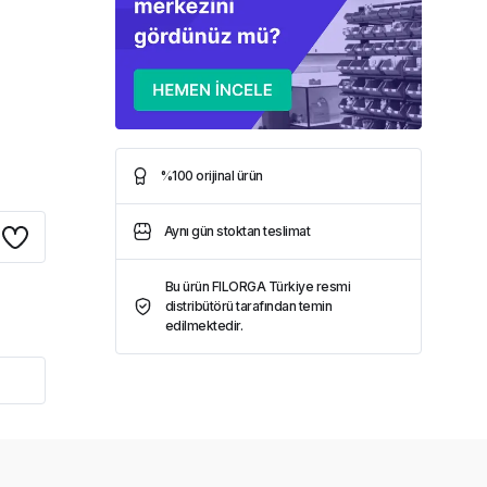
%100 orijinal ürün
Aynı gün stoktan teslimat
Bu ürün FILORGA Türkiye resmi
distribütörü tarafından temin
edilmektedir.