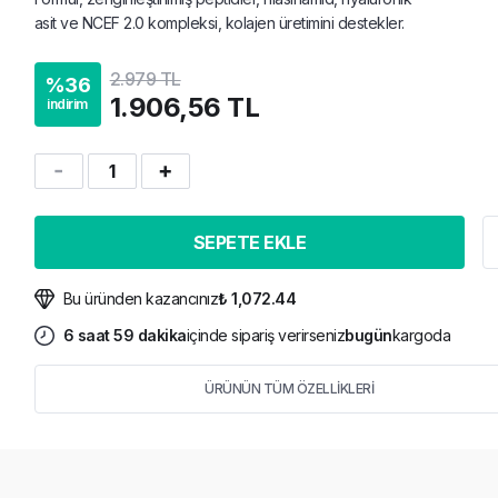
asit ve NCEF 2.0 kompleksi, kolajen üretimini destekler.
2.979 TL
%
36
1.906,56 TL
indirim
1
SEPETE EKLE
Bu üründen kazancınız
₺ 1,072.44
6
saat
59
dakika
içinde sipariş verirseniz
bugün
kargoda
ÜRÜNÜN TÜM ÖZELLİKLERİ