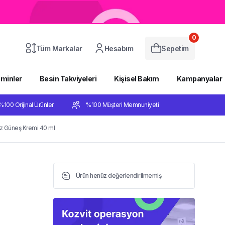
0
Tüm Markalar
Hesabım
Sepetim
aminler
Besin Takviyeleri
Kişisel Bakım
Kampanyalar
%100 Orijinal Ürünler
%100 Müşteri Memnuniyeti
üz Güneş Kremi 40 ml
Ürün henüz değerlendirilmemiş