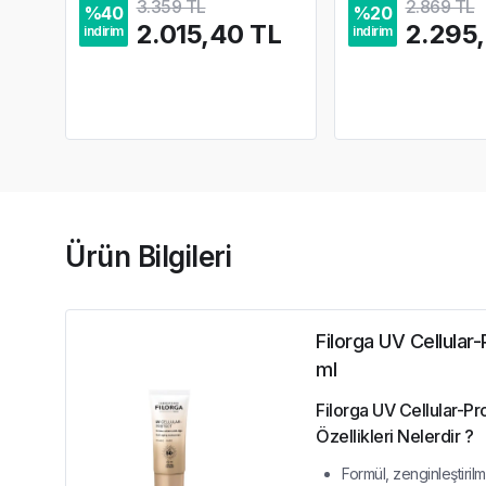
3.359 TL
2.869 TL
%
40
%
20
2.015,40 TL
2.295
indirim
indirim
Ürün Bilgileri
Filorga UV Cellula
ml
Filorga UV Cellular-P
Özellikleri Nelerdir ?
Formül, zenginleştiril