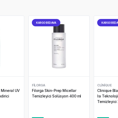
KARGO BEDAVA
KARGO BED
FILORGA
CLINIQUE
r Mineral UV
Filorga Skin-Prep Micellar
Clinique Bl
dirici
Temizleyici Solüsyon 400 ml
Isı Teknoloj
Temizleyici