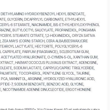
, DIETHYLAMINO HYDROXYBENZOYL HEXYL BENZOATE,
ATE, GLYCERIN, DICAPRYLYL CARBONATE, ETHYLHEXYL
CERYL-6 STEARATE, NIACINAMIDE, BIS-ETHYLHEXYLOXYPHENOL
AZINE, BUTYLOCTYL SALICYLATE, PROPANEDIOL, PONGAMIA
LYCERYL STEARATE CITRATE, 1,2-HEXANEDIOL, ORYZA SATIVA
R, ZEA MAYS (CORN) STARCH, CERA ALBA/BEESWAX/CIRE
 STEAROYL LACTYLATE, HECTORITE, POLYGLYCERYL-6
L CAPRYLATE, PARFUM (FRAGRANCE), SCLEROTIUM GUM,
UM ACETYLATED HYALURONATE, O-CYMEN-5-OL, XANTHAN GUM,
 EXTRACT, HAEMATOCOCCUS PLUVIALIS EXTRACT, ADENOSINE,
OLEATE, SODIUM LACTATE, CAPRYLIC/CAPRIC TRIGLYCERIDE,
IPALMITATE, TOCOPHEROL, PENTYLENE GLYCOL, TAURINE,
 PCA, MANNITOL, ARGININE, HYDROLYZED HYALURONIC ACID,
TIDE-7, SODIUM BENZOATE, BENZOIC ACID, GLYCINE,
, NICOTINAMIDE ADENINE DINUCLEOTIDE, ERGOTHIONEINE
rotect Anti-Aging SPF50+ Yüz Güneş Kremi 40 ml ambalajında satışa