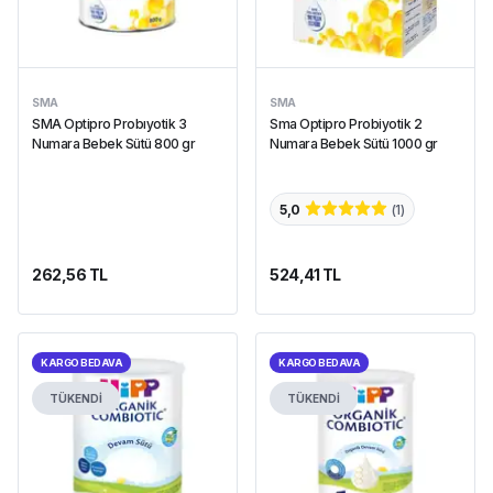
SMA
SMA
SMA Optipro Probıyotik 3
Sma Optipro Probiyotik 2
Numara Bebek Sütü 800 gr
Numara Bebek Sütü 1000 gr
5,0
(
1
)
262,56 TL
524,41 TL
KARGO BEDAVA
KARGO BEDAVA
TÜKENDİ
TÜKENDİ