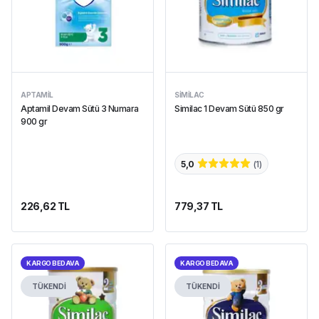
APTAMIL
SIMILAC
Aptamil Devam Sütü 3 Numara
Similac 1 Devam Sütü 850 gr
900 gr
5,0
(
1
)
226,62 TL
779,37 TL
KARGO BEDAVA
KARGO BEDAVA
TÜKENDİ
TÜKENDİ