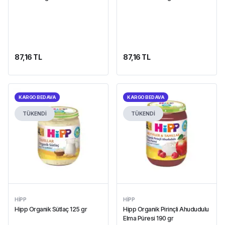
87,16 TL
87,16 TL
KARGO BEDAVA
KARGO BEDAVA
TÜKENDİ
TÜKENDİ
HIPP
HIPP
Hipp Organik Sütlaç 125 gr
Hipp Organik Pirinçli Ahududulu
Elma Püresi 190 gr