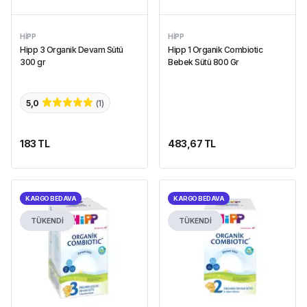
HIPP
HIPP
Hipp 3 Organik Devam Sütü
Hipp 1 Organik Combiotic
300 gr
Bebek Sütü 800 Gr
5,0
(
1
)
183 TL
483,67 TL
KARGO BEDAVA
KARGO BEDAVA
TÜKENDİ
TÜKENDİ