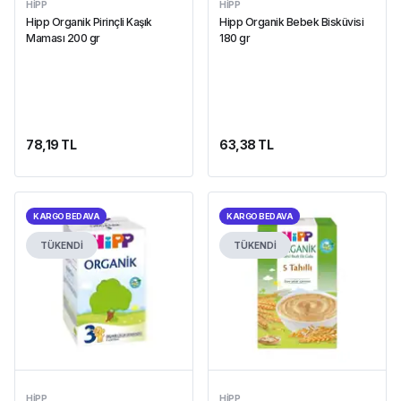
HIPP
HIPP
Hipp Organik Pirinçli Kaşık
Hipp Organik Bebek Bisküvisi
Maması 200 gr
180 gr
78,19 TL
63,38 TL
KARGO BEDAVA
KARGO BEDAVA
TÜKENDİ
TÜKENDİ
HIPP
HIPP