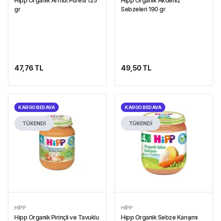
Hipp Organik Armut Püresi 125
Hipp Organik Akdeniz
gr
Sebzeleri 190 gr
47,76 TL
49,50 TL
KARGO BEDAVA
KARGO BEDAVA
TÜKENDİ
TÜKENDİ
HIPP
HIPP
Hipp Organik Pirinçli ve Tavuklu
Hipp Organik Sebze Karışımı