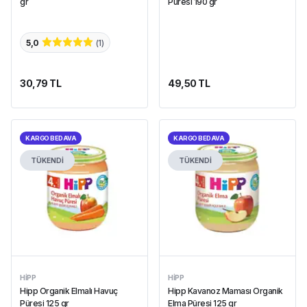
gr
Püresi 190 gr
5,0
(
1
)
30,79 TL
49,50 TL
KARGO BEDAVA
KARGO BEDAVA
TÜKENDİ
TÜKENDİ
HIPP
HIPP
Hipp Organik Elmalı Havuç
Hipp Kavanoz Maması Organik
Püresi 125 gr
Elma Püresi 125 gr