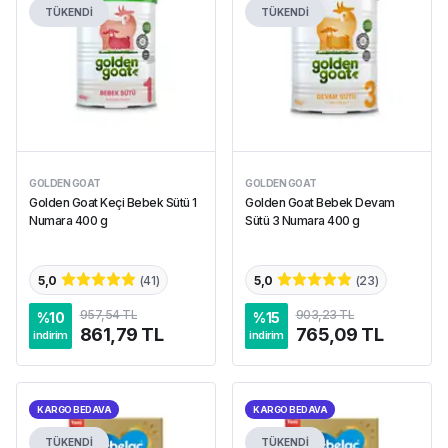
TÜKENDİ
TÜKENDİ
GOLDEN GOAT
GOLDEN GOAT
Golden Goat Keçi Bebek Sütü 1
Golden Goat Bebek Devam
Numara 400 g
Sütü 3 Numara 400 g
5,0
(
41
)
5,0
(
23
)
957,54 TL
903,23 TL
%
10
%
15
861,79 TL
765,09 TL
indirim
indirim
KARGO BEDAVA
KARGO BEDAVA
TÜKENDİ
TÜKENDİ