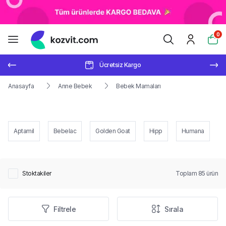
0
Ücretsiz Kargo
Anasayfa
Anne Bebek
Bebek Mamaları
Aptamil
Bebelac
Golden Goat
Hipp
Humana
S
Stoktakiler
Toplam
85
ürün
Filtrele
Sırala