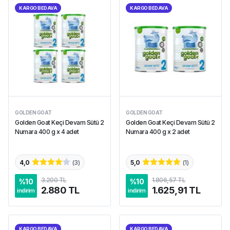
KARGO BEDAVA
KARGO BEDAVA
GOLDEN GOAT
GOLDEN GOAT
Golden Goat Keçi Devam Sütü 2
Golden Goat Keçi Devam Sütü 2
Numara 400 g x 4 adet
Numara 400 g x 2 adet
4,0
(
3
)
5,0
(
1
)
3.200 TL
1.806,57 TL
%
10
%
10
2.880 TL
1.625,91 TL
indirim
indirim
KARGO BEDAVA
KARGO BEDAVA