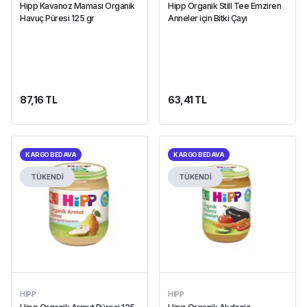
Hipp Kavanoz Maması Organik
Hipp Organik Still Tee Emziren
Havuç Püresi 125 gr
Anneler için Bitki Çayı
87,16 TL
63,41 TL
KARGO BEDAVA
KARGO BEDAVA
TÜKENDİ
TÜKENDİ
HIPP
HIPP