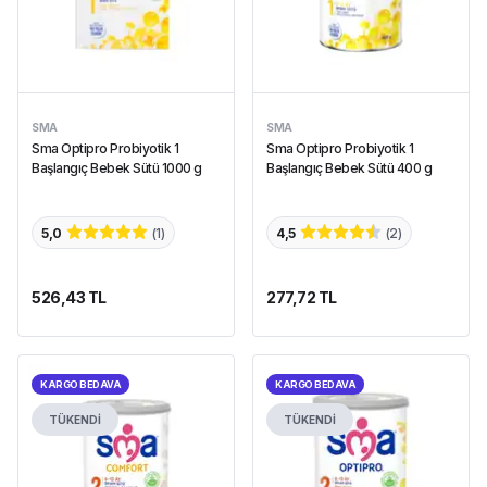
SMA
SMA
Sma Optipro Probiyotik 1
Sma Optipro Probiyotik 1
Başlangıç Bebek Sütü 1000 g
Başlangıç Bebek Sütü 400 g
5,0
(
1
)
4,5
(
2
)
526,43 TL
277,72 TL
KARGO BEDAVA
KARGO BEDAVA
TÜKENDİ
TÜKENDİ