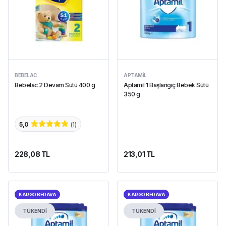
BEBELAC
APTAMIL
Bebelac 2 Devam Sütü 400 g
Aptamil 1 Başlangıç Bebek Sütü
350 g
5,0
(
1
)
228,08 TL
213,01 TL
KARGO BEDAVA
KARGO BEDAVA
TÜKENDİ
TÜKENDİ