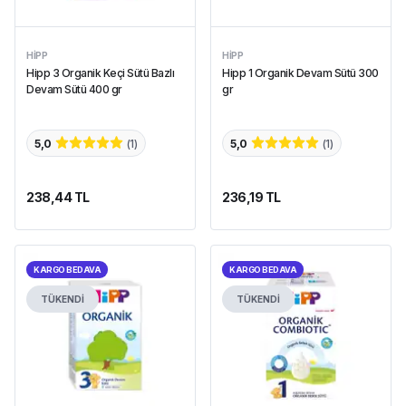
HIPP
HIPP
Hipp 3 Organik Keçi Sütü Bazlı
Hipp 1 Organik Devam Sütü 300
Devam Sütü 400 gr
gr
5,0
(
1
)
5,0
(
1
)
238,44 TL
236,19 TL
KARGO BEDAVA
KARGO BEDAVA
TÜKENDİ
TÜKENDİ