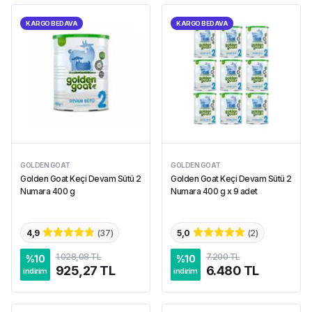
KARGO BEDAVA
KARGO BEDAVA
GOLDEN GOAT
GOLDEN GOAT
Golden Goat Keçi Devam Sütü 2
Golden Goat Keçi Devam Sütü 2
Numara 400 g
Numara 400 g x 9 adet
4,9
(
37
)
5,0
(
2
)
1.028,08 TL
7.200 TL
%
10
%
10
925,27 TL
6.480 TL
indirim
indirim