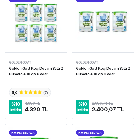
GOLDEN GOAT
GOLDEN GOAT
Golden Goat Keçi Devam Sütü 2
Golden Goat Keçi Devam Sütü 2
Numara 400 g x 6 adet
Numara 400 g x 3 adet
5,0
(
7
)
4.800 TL
2.666,74 TL
%
10
%
10
4.320 TL
2.400,07 TL
indirim
indirim
KARGO BEDAVA
KARGO BEDAVA