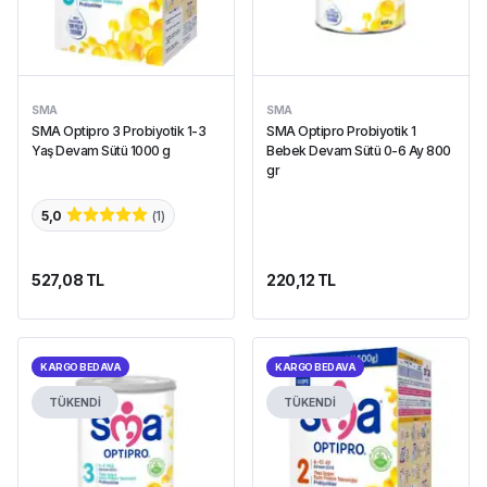
SMA
SMA
SMA Optipro 3 Probiyotik 1-3
SMA Optipro Probiyotik 1
Yaş Devam Sütü 1000 g
Bebek Devam Sütü 0-6 Ay 800
gr
5,0
(
1
)
527,08 TL
220,12 TL
KARGO BEDAVA
KARGO BEDAVA
TÜKENDİ
TÜKENDİ