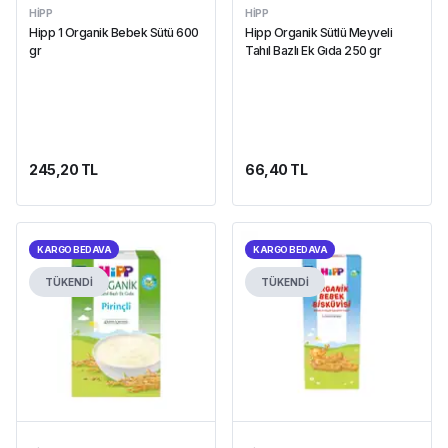
HIPP
HIPP
Hipp 1 Organik Bebek Sütü 600
Hipp Organik Sütlü Meyveli
gr
Tahıl Bazlı Ek Gıda 250 gr
245,20 TL
66,40 TL
KARGO BEDAVA
KARGO BEDAVA
TÜKENDİ
TÜKENDİ