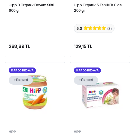
Hipp 3 Organik Devam Sütü
Hipp Organik 5 Tahıllı Ek Gıda
600 gr
200 gr
5,0
(
3
)
288,89 TL
129,15 TL
KARGO BEDAVA
KARGO BEDAVA
TÜKENDİ
TÜKENDİ
HIPP
HIPP