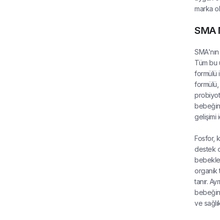
marka ola
SMA M
SMA'nın 
Tüm bu ü
formülü 
formülü,
probiyoti
bebeğin 
gelişimi 
Fosfor, 
destek o
bebekler
organik 
tanır. A
bebeğini
ve sağlık