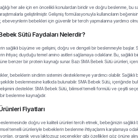
ğlığı her aile için en öncelikli konulardan biridir ve doğru beslenme, bu s
araştırmalarla geliştirilmiştir. Gelişmiş formülasyonuyla kullanıcıların beğenisi
, ebeveynlerin bebekleri için güvenilir bir tercih yapmalarına yardımcı olmu
ebek Sütü Faydaları Nelerdir?
in sağlıklı büyüme ve gelişimi, doğru ve dengeli bir beslenmeyle başlar.
in ihtiyaç duyduğu temel amino asitleri sağlamaya odaklanır. Bu, sağlıklı 
üne benzer bir protein kaynağı sunar. Bazı SMA Bebek Sütü ürünleri, içerdik
ikler, bebeklerin sindirim sistemini desteklemeye yardımcı olabilir. Sağlıklı 
r şekilde beslenmesine katkıda bulunabilir. SMA Bebek Sütü, içeriğinde b
 gelişimini destekler. SMA Bebek Sütü, bilimsel temelli formülü ve çeşitli s
bir beslenme kaynağıdır.
rünleri Fiyatları
slenmesinde doğru ve kaliteli ürünleri tercih etmek, bebeğinizin sağlıklı 
imsel temelli ürünleriyle bebeklerin beslenme ihtiyaçlarını karşılamaya odakl
yonları, organik veya laktozsuz seçenekler gibi özellikleri göz önüne alına