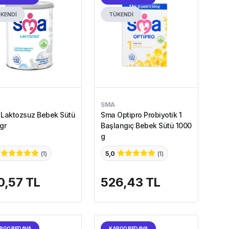
KENDİ
TÜKENDİ
SMA
Laktozsuz Bebek Sütü
Sma Optipro Probiyotik 1
gr
Başlangıç Bebek Sütü 1000
g
(
1
)
5,0
(
1
)
0,57 TL
526,43 TL
RGO BEDAVA
KARGO BEDAVA