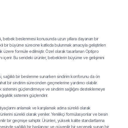
SMA, bebek beslenmesi konusunda uzun yıllara dayanan bir
klı bir büyüme sürecine katkıda bulunmak amacıyla geliştirilen
k üzere formüle edilmiştir. Özel olarak tasarlanan Optipro
mını içerir. Bu serideki ürünler, bebeklerin büyüme ve gelişimini
i, sağlıklı bir beslenme sunarken sindirim konforunu da ön
hat bir sindirim sürecinden geçmelerine yardımcı olabilir.
ık sistemini güçlendirmeye ve sindirim sağlığını desteklemeye
ğışıklık sistemini güçlendirir.
htiyaçlarını anlamak ve karşılamak adına sürekli olarak
erini sürekli olarak yeniler. Yenilikçi formülasyonlar ve besin
lir bir geçmişe sahiptir. Ürünleri, yüksek kalite standartlarına
sinde sağlıklı bir başlangıç ve güvenilir bir seçenek sunan bir