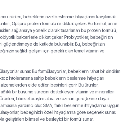
a ürünleri, bebeklerin özel beslenme ihtiyaçlarını karşılamak
nleri, Optipro protein formülü ile dikkat çeker. Bu formül, anne
asitleri sağlamaya yönelik olarak tasarlanan bu protein formülü,
obiyotik bakterilerle dikkat çeker. Probiyotikler, bebeğinizin
mini güçlendirmeye de katkıda bulunabilir. Bu, bebeğinizin
inizin sağlıklı gelişimi için gerekli olan temel vitamin ve
lasyonlar sunar. Bu formülasyonlar, bebeklerin rahat bir sindirim
ktoz intoleransına sahip bebeklerin beslenme ihtiyaçları
 malzemelerden elde edilen besinleri içerir. Bu ürünler,
lıklı bir büyüme sürecini destekleyen vitamin ve mineralleri
rünleri, bilimsel araştırmalara ve uzman görüşlerine dayalı
e almasına yardımcı olur. SMA, farklı beslenme ihtiyaçlarına uygun
ormülasyonlar, bebeğinizin özel ihtiyaçlarına göre seçenek sunar.
eliştirilen bilimsel ve besleyici bir formül sunar.