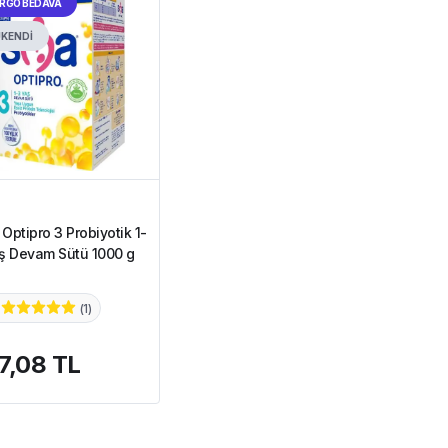
RGO BEDAVA
KENDİ
Optipro 3 Probiyotik 1-
ş Devam Sütü 1000 g
(
1
)
7,08 TL