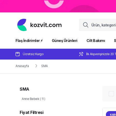
Flaş İndirimler ⚡️
Güneş Ürünleri
Cilt Bakımı
S
Ücretsiz Kargo
İlk Alışverişinizde 20 
Anasayfa
SMA
SMA
Anne Bebek
(
11
)
Fiyat Filtresi
KAR