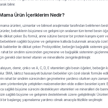
rak bilinir.
ama Ürün İçeriklerim Nedir?
mama ürünleri, uzmanlar ve bilimsel araştırmalar tarafından belirlenen beslen
rünler, bebeklerin büyümesi ve gelişimi için sıralanan tüm temel besin öğele
ile dikkat çeker. Bu formül, anne sütüne benzer bir protein karışımı içerir 
 bebeklerin sağlıklı büyüme ve gelişimine katkıda bulunmak amacıyla özel ol
k bakteriler ile dikkat çeker. Probiyotikler, bebeğin bağışıklık sistemini gü
rahat bir sindirim sürecinden geçmesine ve bağışıklık sisteminin güçlenme
için gerekli olan temel vitamin ve minerallerle zenginleştirilmiştir.
kalsiyum, demir, çinko ve A, C, D, E vitaminleri gibi besin öğeleri, bebeğin 
lur. SMA, laktoz hassasiyeti bulunan bebekler için özel olarak formüle edil
in rahat bir sindirim sürecinden geçmelerine yardımcı olurken aynı zamanda 
tarım yöntemleriyle yetiştirilen malzemelerden elde edilen besinleri içerir
yrıca sağlıklı büyüme sürecini destekleyen vitaminleri ve mineralleri de barı
zin sağlıklı büyüme ve gelişimini desteklemek üzere geliştirilmiştir. Ürünler
lı bir başlangıç yapmalarına yardımcı olmak amacıyla titizlikle seçilmiştir.