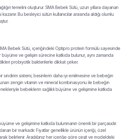
ağlığın temelini oluşturur. SMA Bebek Sütü, uzun yıllara dayanan
ni kazanır. Bu besleyici sütün kullanıcılar arasında aldığı olumlu
ştur.
 SMA Bebek Sütü, içeriğindeki Optipro protein formülü sayesinde
bir büyüme ve gelişim sürecine katkıda bulunur, aynı zamanda
leri probiyotik bakterilerle dikkat çeker.
bir sindirim sistemi, besinlerin daha iyi emilmesine ve bebeğin
ulunan zengin vitamin ve mineral kombinasyonu ile bebeğin
eçenekleriyle bebeklerin sağlıklı büyüme ve gelişimine katkıda
büyüme ve gelişimine katkıda bulunmanın önemli bir parçasıdır.
anan bir markadır. Fiyatlar genellikle ürünün içeriği, özel
rak belirlenir. Aradığınız her içeriğe göre çeşit ve modeldeki