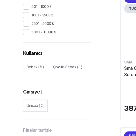
501 - 1000 ₺
TÜK
1001 - 2500 ₺
2501 - 5000 ₺
5001 - 10000 ₺
Kullanıcı
SMA
Bebek
(
5
)
Çocuk-Bebek
(
1
)
Sma C
Sütü 
Cinsiyet
Unisex
(
2
)
387
Filtreleri temizle
KAR