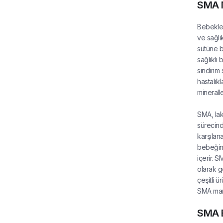
SMA M
Bebekler
ve sağlı
sütüne b
sağlıklı
sindirim
hastalıkl
mineralle
SMA, lak
sürecind
karşılana
bebeğini
içerir. 
olarak g
çeşitli 
SMA mama
SMA B