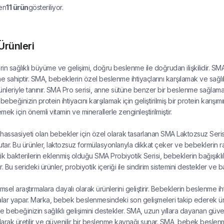
en
11
ürün
gösteriliyor.
rünleri
in sağlıklı büyüme ve gelişimi, doğru beslenme ile doğrudan ilişkilidir. 
 sahiptir. SMA, bebeklerin özel beslenme ihtiyaçlarını karşılamak ve sağlı
ürünleriyle tanınır. SMA Pro serisi, anne sütüne benzer bir beslenme sağlama
bebeğinizin protein ihtiyacını karşılamak için geliştirilmiş bir protein karışı
ek için önemli vitamin ve minerallerle zenginleştirilmiştir.
hassasiyeti olan bebekler için özel olarak tasarlanan SMA Laktozsuz Seris
utar. Bu ürünler, laktozsuz formülasyonlarıyla dikkat çeker ve bebeklerin ra
ik bakterilerin eklenmiş olduğu SMA Probiyotik Serisi, bebeklerin bağışıkl
. Bu serideki ürünler, probiyotik içeriği ile sindirim sistemini destekler ve ba
imsel araştırmalara dayalı olarak ürünlerini geliştirir. Bebeklerin beslenme i
alar yapar. Marka, bebek beslenmesindeki son gelişmeleri takip ederek ürünl
le bebeğinizin sağlıklı gelişimini destekler. SMA, uzun yıllara dayanan güveni
arak üretilir ve güvenilir bir beslenme kaynağı sunar. SMA, bebek beslenme