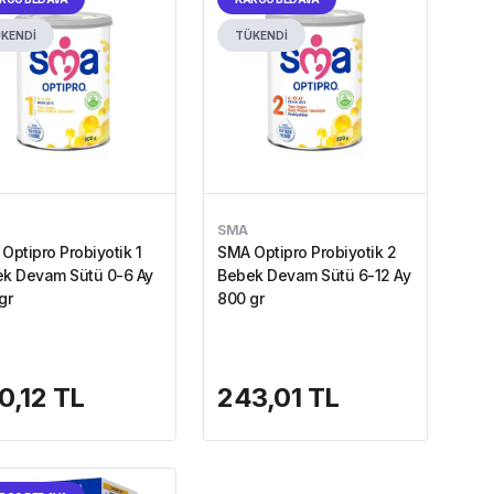
KENDİ
TÜKENDİ
SMA
Optipro Probiyotik 1
SMA Optipro Probiyotik 2
k Devam Sütü 0-6 Ay
Bebek Devam Sütü 6-12 Ay
gr
800 gr
0,12 TL
243,01 TL