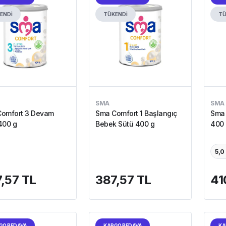
ENDİ
TÜKENDİ
TÜ
SMA
SMA
omfort 3 Devam
Sma Comfort 1 Başlangıç
Sma 
400 g
Bebek Sütü 400 g
400 
5,0
,57 TL
387,57 TL
41
GO BEDAVA
KARGO BEDAVA
KA