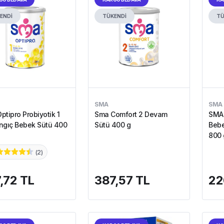
ENDİ
TÜKENDİ
TÜ
SMA
SMA
ptipro Probiyotik 1
Sma Comfort 2 Devam
SMA 
ngıç Bebek Sütü 400
Sütü 400 g
Bebe
800 
(
2
)
,72 TL
387,57 TL
22