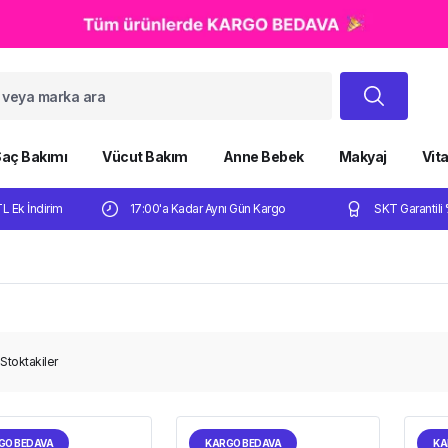
aç Bakımı
Vücut Bakım
Anne Bebek
Makyaj
Vit
TL Ek İndirim
17:00'a Kadar Aynı Gün Kargo
SKT Garantili 
Stoktakiler
GO BEDAVA
KARGO BEDAVA
KA