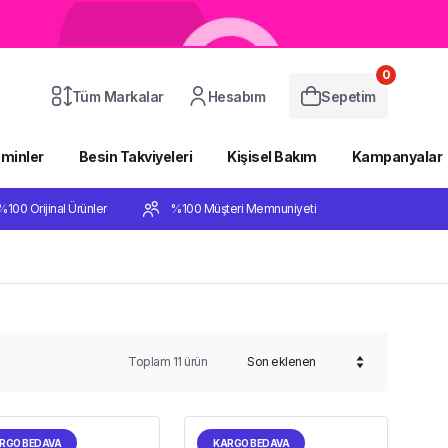
0
Tüm Markalar
Hesabım
Sepetim
aminler
Besin Takviyeleri
Kişisel Bakım
Kampanyalar
%100 Orijinal Ürünler
%100 Müşteri Memnuniyeti
Toplam
11
ürün
RGO BEDAVA
KARGO BEDAVA