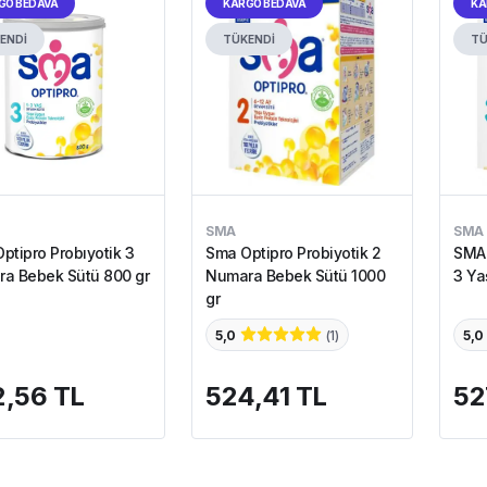
GO BEDAVA
KARGO BEDAVA
KA
ENDİ
TÜKENDİ
TÜ
SMA
SMA
ptipro Probıyotik 3
Sma Optipro Probiyotik 2
SMA 
a Bebek Sütü 800 gr
Numara Bebek Sütü 1000
3 Ya
gr
5,0
(
1
)
5,0
,56 TL
524,41 TL
52