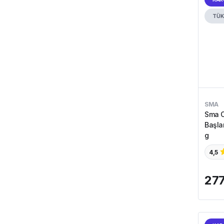
TÜK
SMA
Sma O
Başla
g
4,5
277