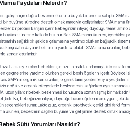
ama Faydaları Nelerdir?
in gelişimi için doğru beslenme konusu büyük bir öneme sahiptir. SMA mam
klı bir büyüme sürecine destek olmak amacıyla geliştirilmiştir. SMA mama ürü
enzer bir protein karışımı içerir. Bebeğinizin ihtiyaç duyduğu temel amino 
 bir büyüme sürecine katkıda bulunur. Bazı SMA mama ürünleri, içerdikleri pr
 sisteminin sağlıklı bir şekilde çalışmasına yardımcı olurken bağışıklık siste
ara karşı daha dayanıklı olmasına yardımcı olabilir. SMA mama ürünleri, bebeğ
rle zenginleştirilmiştir.
toza hassasiyeti olan bebekler için özel olarak tasarlanmış laktozsuz formü
en geçmelerine yardımcı olurken gerekli besin öğelerini içerir. Böylece la
bilir. SMA'nın organik seri ürünleri, organik tarım yöntemleriyle yetiştirilen
zin doğal ve organik bileşenlerle beslenmesini sağlarken aynı zamanda sağ
SMA, uzun yıllardır bebek beslenmesi konusunda uzmanlaşmış bir markadır. Ü
eliştirilir. Bu, bebeğinizin ihtiyaç duyduğu besin öğelerini en uygun şekild
ürün seçenekleri sunar. Laktozsuz, organik, probiyotik içerikli gibi farklı f
 ürünleri, bebeklerin sağlıklı büyüme ve gelişimine destek olmak amacıyla g
ebek Sütü Yorumları Nasıldır?