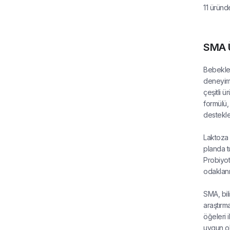
11
üründ
SMA Ü
Bebekler
deneyime
çeşitli 
formülü, 
desteklem
Laktoza 
planda t
Probiyot
odaklanır
SMA, bil
araştırm
öğeleri i
uygun ol