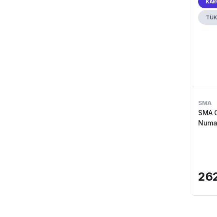
KAR
TÜK
SMA
SMA O
Numar
262