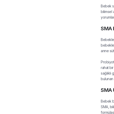
Bebek sa
bilimsel 
yorumlar
SMA B
Bebekler
bebekler
anne süt
Probiyot
rahat bi
sağlıklı
bulunan 
SMA Ü
Bebek be
SMA, bil
formülas