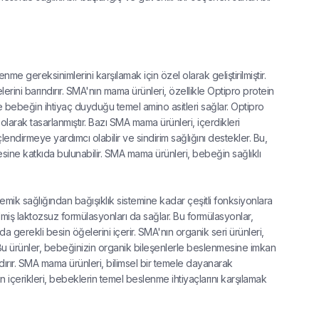
me gereksinimlerini karşılamak için özel olarak geliştirilmiştir.
rini barındırır. SMA'nın mama ürünleri, özellikle Optipro protein
ve bebeğin ihtiyaç duyduğu temel amino asitleri sağlar. Optipro
arak tasarlanmıştır. Bazı SMA mama ürünleri, içerdikleri
çlendirmeye yardımcı olabilir ve sindirim sağlığını destekler. Bu,
sine katkıda bulunabilir. SMA
mama ürünleri
, bebeğin sağlıklı
kemik sağlığından bağışıklık sistemine kadar çeşitli fonksiyonlara
miş laktozsuz formülasyonları da sağlar. Bu formülasyonlar,
gerekli besin öğelerini içerir. SMA'nın organik seri ürünleri,
. Bu ürünler, bebeğinizin organik bileşenlerle beslenmesine imkan
ndırır. SMA mama ürünleri, bilimsel bir temele dayanarak
in içerikleri, bebeklerin temel beslenme ihtiyaçlarını karşılamak