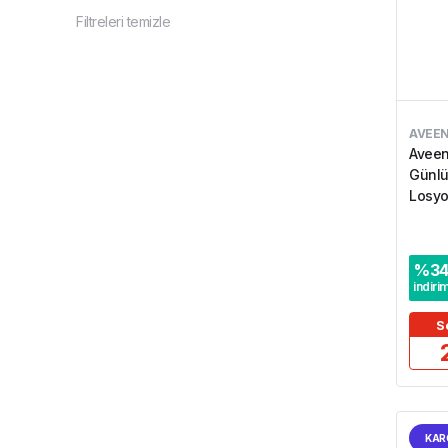
Filtreleri temizle
AVEE
Aveen
Günlü
Losyo
Kokul
%
3
indiri
S
KAR