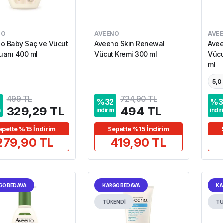
NO
AVEENO
AVE
o Baby Saç ve Vücut
Aveeno Skin Renewal
Avee
anı 400 ml
Vücut Kremi 300 ml
Vücu
ml
5,0
499 TL
724,90 TL
4
%
32
%
3
329,29 TL
494 TL
m
indirim
indir
epette %15 İndirim
Sepette %15 İndirim
279,90 TL
419,90 TL
GO BEDAVA
KARGO BEDAVA
KA
TÜKENDİ
TÜ