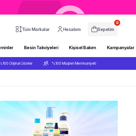
0
Tüm Markalar
Hesabım
Sepetim
aminler
Besin Takviyeleri
Kişisel Bakım
Kampanyalar
%100 Orijinal Ürünler
%100 Müşteri Memnuniyeti