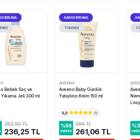
GO BEDAVA
KARGO BEDAVA
KA
ENDİ
TÜKENDİ
TÜ
NO
AVEENO
AVE
o Bebek Saç ve
Aveeno Baby Günlük
Avee
 Yıkama Jeli 300 ml
Yatıştırıcı Krem 150 ml
Neml
Losy
5,0
(
1
)
262,50 TL
599 TL
%
56
%
3
236,25 TL
261,06 TL
m
indirim
indir