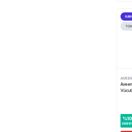
KAR
TÜK
AVEE
Aveen
Vücut
%
10
indiri