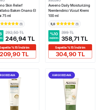
ENO
AVEENO
no Skin Relief
Aveeno Daily Moisturizing
tlatıcı Bakım Onarıcı El
Nemlendirici Vücut Kremi
i 75 ml
100 ml
(
1
)
5,0
(
1
)
292,50 TL
399 TL
6
%
10
246,94 TL
358,71 TL
im
indirim
Sepette %15 İndirim
Sepette %15 İndirim
209,90 TL
304,90 TL
RGO BEDAVA
KARGO BEDAVA