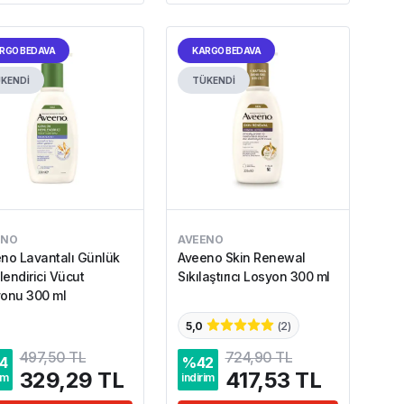
RGO BEDAVA
KARGO BEDAVA
KENDİ
TÜKENDİ
ENO
AVEENO
no Lavantalı Günlük
Aveeno Skin Renewal
endirici Vücut
Sıkılaştırıcı Losyon 300 ml
onu 300 ml
5,0
(
2
)
497,50 TL
724,90 TL
4
%
42
329,29 TL
417,53 TL
im
indirim