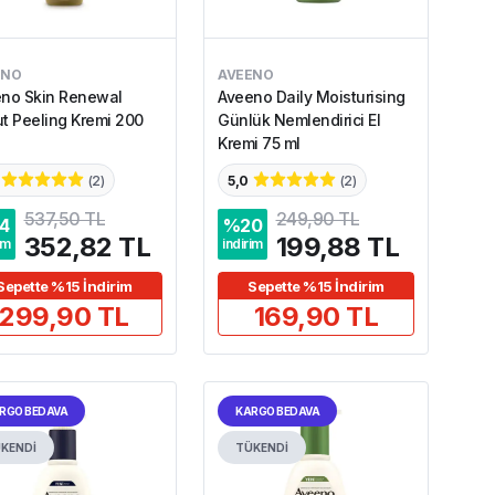
ENO
AVEENO
no Skin Renewal
Aveeno Daily Moisturising
t Peeling Kremi 200
Günlük Nemlendirici El
Kremi 75 ml
(
2
)
5,0
(
2
)
537,50 TL
249,90 TL
4
%
20
352,82 TL
199,88 TL
im
indirim
Sepette %15 İndirim
Sepette %15 İndirim
299,90 TL
169,90 TL
RGO BEDAVA
KARGO BEDAVA
KENDİ
TÜKENDİ