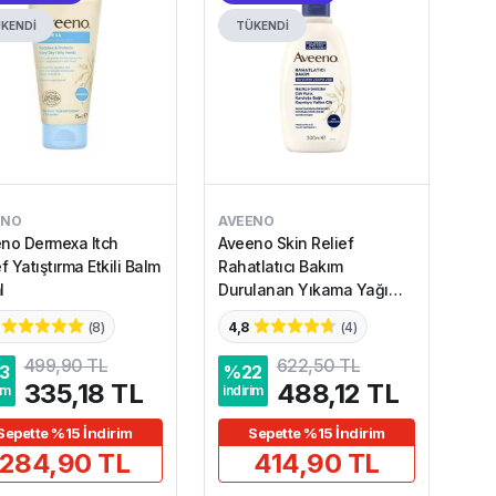
KENDİ
TÜKENDİ
ENO
AVEENO
no Dermexa Itch
Aveeno Skin Relief
f Yatıştırma Etkili Balm
Rahatlatıcı Bakım
l
Durulanan Yıkama Yağı
300 ml
(
8
)
4,8
(
4
)
499,90 TL
622,50 TL
3
%
22
335,18 TL
488,12 TL
im
indirim
Sepette %15 İndirim
Sepette %15 İndirim
284,90 TL
414,90 TL