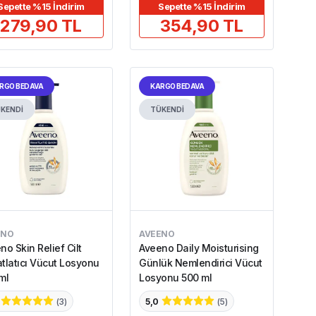
Sepette %15 İndirim
Sepette %15 İndirim
279,90 TL
354,90 TL
RGO BEDAVA
KARGO BEDAVA
KENDİ
TÜKENDİ
ENO
AVEENO
no Skin Relief Cilt
Aveeno Daily Moisturising
tlatıcı Vücut Losyonu
Günlük Nemlendirici Vücut
ml
Losyonu 500 ml
(
3
)
5,0
(
5
)