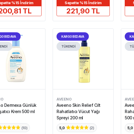
epette %15 İndirim
Sepette %15 İndirim
200,81 TL
221,90 TL
GO BEDAVA
KARGO BEDAVA
KA
ENDİ
TÜKENDİ
TÜ
NO
AVEENO
AVE
o Dermexa Günlük
Aveeno Skin Relief Cilt
Avee
atıcı Krem 500 ml
Rahatlatıcı Vücut Yağı
Raha
Spreyi 200 ml
500 
(
10
)
5,0
(
2
)
5,0