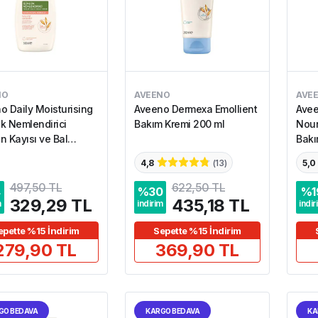
NO
AVEENO
AVE
o Daily Moisturising
Aveeno Dermexa Emollient
Avee
k Nemlendirici
Bakım Kremi 200 ml
Nour
n Kayısı ve Bal
Bakı
u 300 ml
300 
4,8
(
13
)
5,0
497,50 TL
622,50 TL
4
%
30
%
1
329,29 TL
435,18 TL
m
indirim
indir
epette %15 İndirim
Sepette %15 İndirim
279,90 TL
369,90 TL
GO BEDAVA
KARGO BEDAVA
KA