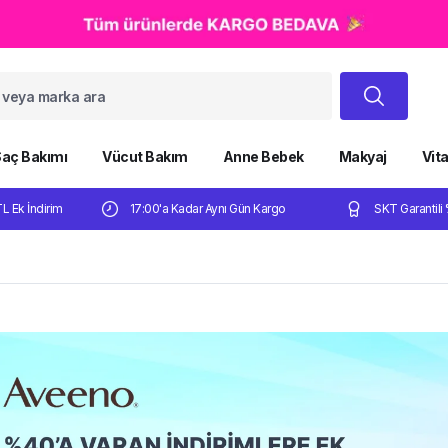
aç Bakımı
Vücut Bakım
Anne Bebek
Makyaj
Vit
TL Ek İndirim
17:00'a Kadar Aynı Gün Kargo
SKT Garantili 