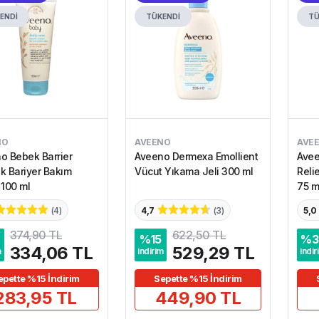
ENDİ
TÜKENDİ
TÜ
NO
AVEENO
AVE
o Bebek Barrier
Aveeno Dermexa Emollient
Avee
k Bariyer Bakım
Vücut Yıkama Jeli 300 ml
Relie
 100 ml
75 m
(
4
)
4,7
(
3
)
5,0
374,90 TL
622,50 TL
%
15
%
3
334,06 TL
529,29 TL
m
indirim
indir
epette %15 İndirim
Sepette %15 İndirim
283,95 TL
449,90 TL