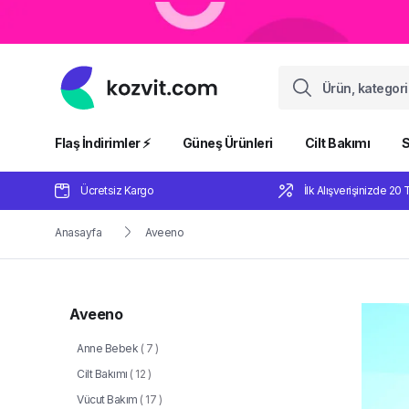
Flaş İndirimler ⚡️
Güneş Ürünleri
Cilt Bakımı
S
Ücretsiz Kargo
İlk Alışverişinizde 20 
Anasayfa
Aveeno
Aveeno
Anne Bebek
(
7
)
Cilt Bakımı
(
12
)
Vücut Bakım
(
17
)