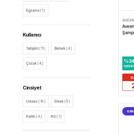
Egzama
(
1
)
AVEE
Aveen
Şampu
Kullanıcı
Yetişkin
(
11
)
Bebek
(
4
)
%
3
Çocuk
(
4
)
indiri
S
Cinsiyet
Unisex
(
10
)
Erkek
(
5
)
KAR
Kadın
(
4
)
Kız
(
1
)