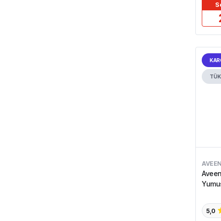
S
KAR
TÜK
AVEE
Aveen
Yumuş
5,0