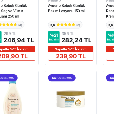
NO
AVEENO
AVE
o Bebek Günlük
Aveeno Bebek Günlük
Avee
 Saç ve Vücut
Bakım Losyonu 150 ml
Raha
anı 250 ml
Krem
(
3
)
5,0
(
2
)
5,0
299 TL
356 TL
%
21
%
1
246,94 TL
282,24 TL
m
indirim
indir
epette %15 İndirim
Sepette %15 İndirim
209,90 TL
239,90 TL
GO BEDAVA
KARGO BEDAVA
KA