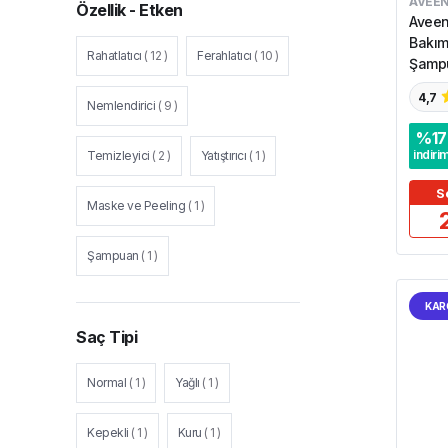
AVEE
Özellik - Etken
Aveen
Bakım
Rahatlatıcı
(
12
)
Ferahlatıcı
(
10
)
Şampu
4,7
Nemlendirici
(
9
)
%
17
indiri
Temizleyici
(
2
)
Yatıştırıcı
(
1
)
S
Maske ve Peeling
(
1
)
Şampuan
(
1
)
KAR
Saç Tipi
Normal
(
1
)
Yağlı
(
1
)
Kepekli
(
1
)
Kuru
(
1
)