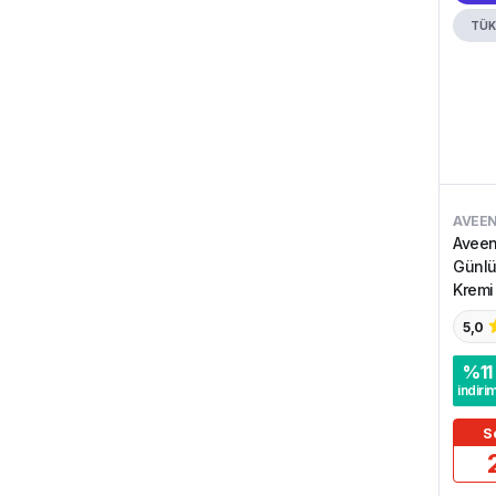
TÜK
AVEE
Aveen
Günlü
Kremi
5,0
%
11
indiri
S