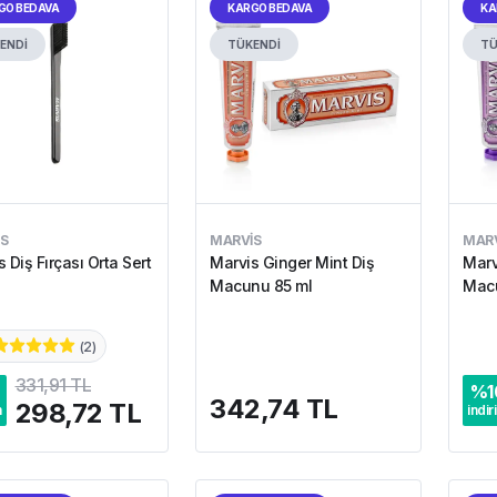
GO BEDAVA
KARGO BEDAVA
KA
ENDİ
TÜKENDİ
TÜ
S
MARVIS
MARV
 Diş Fırçası Orta Sert
Marvis Ginger Mint Diş
Marv
Macunu 85 ml
Macu
(
2
)
331,91 TL
%
1
342,74 TL
298,72 TL
m
indir