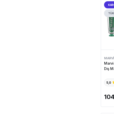
KAR
TÜK
MARVI
Marvi
Diş M
5,0
104