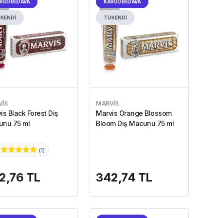
RGO BEDAVA
KARGO BEDAVA
KENDİ
TÜKENDİ
IS
MARVIS
is Black Forest Diş
Marvis Orange Blossom
nu 75 ml
Bloom Diş Macunu 75 ml
(
1
)
2,76 TL
342,74 TL