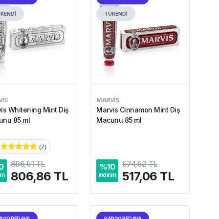
KENDİ
TÜKENDİ
IS
MARVIS
is Whitening Mint Diş
Marvis Cinnamon Mint Diş
nu 85 ml
Macunu 85 ml
(
7
)
896,51 TL
574,52 TL
0
%
10
806,86 TL
517,06 TL
im
indirim
RGO BEDAVA
KARGO BEDAVA