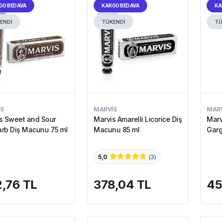
GO BEDAVA
KARGO BEDAVA
KA
ENDİ
TÜKENDİ
TÜ
S
MARVIS
MARV
s Sweet and Sour
Marvis Amarelli Licorice Diş
Marv
rb Diş Macunu 75 ml
Macunu 85 ml
Garg
5,0
(
3
)
,76 TL
378,04 TL
45