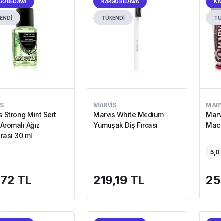
GO BEDAVA
KARGO BEDAVA
KA
ENDİ
TÜKENDİ
TÜ
S
MARVIS
MARV
s Strong Mint Sert
Marvis White Medium
Marv
Aromalı Ağız
Yumuşak Diş Fırçası
Macu
rası 30 ml
5,0
,72 TL
219,19 TL
25