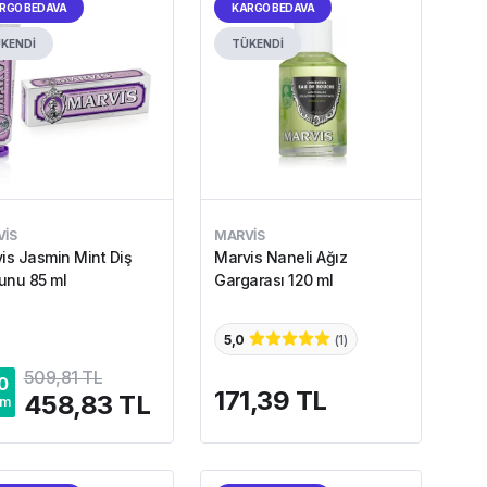
RGO BEDAVA
KARGO BEDAVA
KENDİ
TÜKENDİ
IS
MARVIS
is Jasmin Mint Diş
Marvis Naneli Ağız
nu 85 ml
Gargarası 120 ml
5,0
(
1
)
509,81 TL
0
171,39 TL
458,83 TL
im