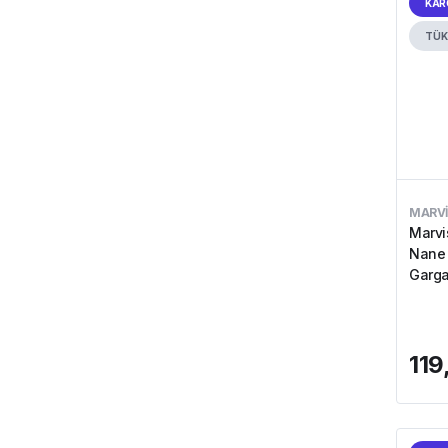
KAR
TÜK
MARVI
Marvi
Nane 
Garga
119