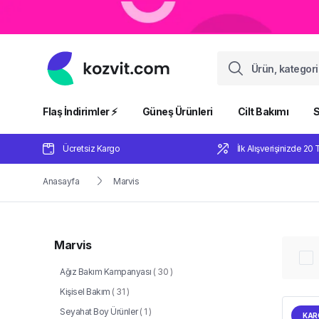
Flaş İndirimler ⚡️
Güneş Ürünleri
Cilt Bakımı
S
Ücretsiz Kargo
İlk Alışverişinizde 20 
Anasayfa
Marvis
Marvis
Ağız Bakım Kampanyası
(
30
)
Kişisel Bakım
(
31
)
Seyahat Boy Ürünler
(
1
)
KAR