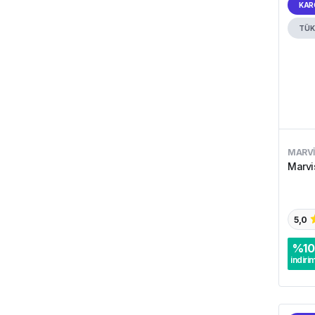
KAR
TÜK
MARVI
Marvis
5,0
%
10
indiri