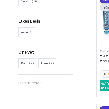
Yetişkin
(
30
)
TÜK
Etken Besin
nane
(
1
)
MARVI
Cinsiyet
Marvi
Macun
Kadın
(
2
)
Erkek
(
2
)
5,0
Filtreleri temizle
%
10
indiri