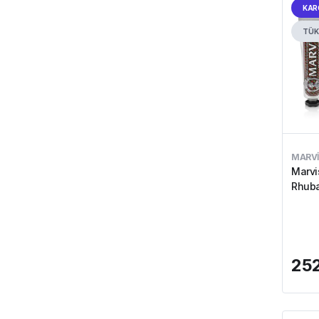
KAR
TÜK
MARVI
Marvi
Rhuba
252