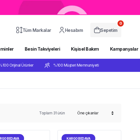
0
Tüm Markalar
Hesabım
Sepetim
aminler
Besin Takviyeleri
Kişisel Bakım
Kampanyalar
%100 Orijinal Ürünler
%100 Müşteri Memnuniyeti
Toplam
31
ürün
RGO BEDAVA
KARGO BEDAVA