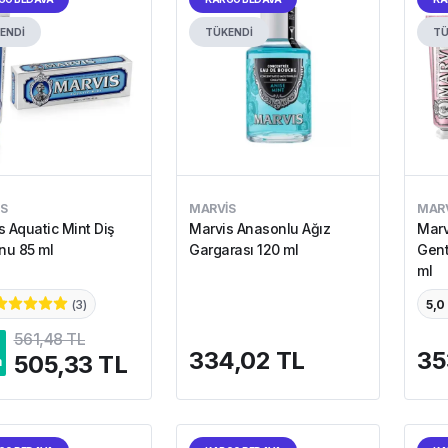
ENDİ
TÜKENDİ
TÜ
S
MARVIS
MARV
s Aquatic Mint Diş
Marvis Anasonlu Ağız
Marv
u 85 ml
Gargarası 120 ml
Gent
ml
(
3
)
5,0
561,48 TL
334,02 TL
35
505,33 TL
m