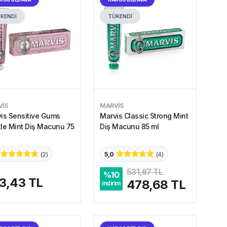
KENDİ
TÜKENDİ
IS
MARVIS
is Sensitive Gums
Marvis Classic Strong Mint
le Mint Diş Macunu 75
Diş Macunu 85 ml
(
2
)
5,0
(
4
)
531,87 TL
%
10
3,43 TL
478,68 TL
indirim