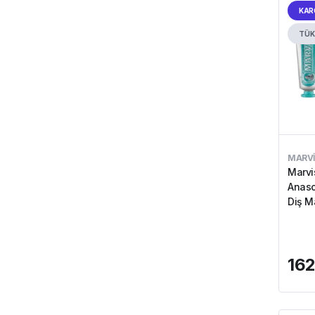
KAR
TÜK
MARVI
Marvi
Anaso
Diş M
162