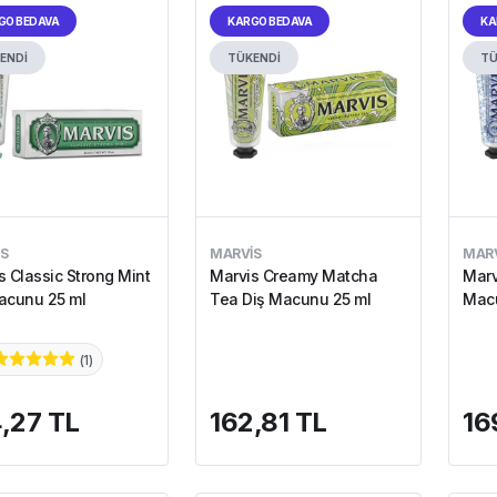
GO BEDAVA
KARGO BEDAVA
KA
ENDİ
TÜKENDİ
TÜ
S
MARVIS
MARV
s Classic Strong Mint
Marvis Creamy Matcha
Marv
acunu 25 ml
Tea Diş Macunu 25 ml
Macu
(
1
)
,27 TL
162,81 TL
16