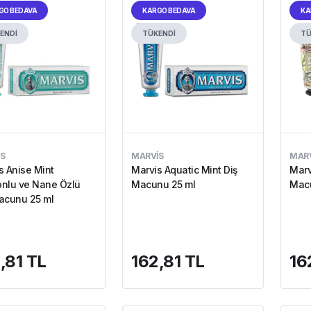
GO BEDAVA
KARGO BEDAVA
KA
ENDİ
TÜKENDİ
TÜ
S
MARVIS
MARV
s Anise Mint
Marvis Aquatic Mint Diş
Marv
nlu ve Nane Özlü
Macunu 25 ml
Macu
acunu 25 ml
,81 TL
162,81 TL
16