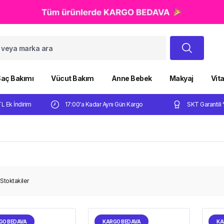
aç Bakımı
Vücut Bakım
Anne Bebek
Makyaj
Vit
TL Ek İndirim
17:00'a Kadar Aynı Gün Kargo
SKT Garantili 
Stoktakiler
GO BEDAVA
KARGO BEDAVA
KA