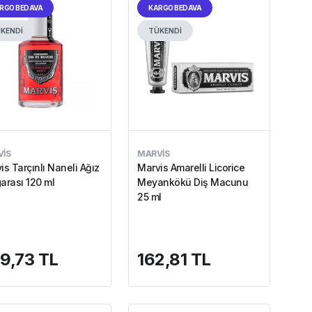
RGO BEDAVA
KARGO BEDAVA
KENDİ
TÜKENDİ
IS
MARVIS
is Tarçınlı Naneli Ağız
Marvis Amarelli Licorice
arası 120 ml
Meyankökü Diş Macunu
25 ml
9,73 TL
162,81 TL