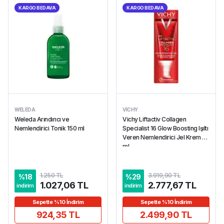
KARGO BEDAVA
KARGO BEDAVA
WELEDA
VICHY
Weleda Arındırıcı ve
Vichy Liftactiv Collagen
Nemlendirici Tonik 150 ml
Specialist 16 Glow Boosting Işıltı
Veren Nemlendirici Jel Krem 50
ml
1.250 TL
3.919,90 TL
%
18
%
29
1.027,06 TL
2.777,67 TL
indirim
indirim
Sepette %10 İndirim
Sepette %10 İndirim
924,35 TL
2.499,90 TL