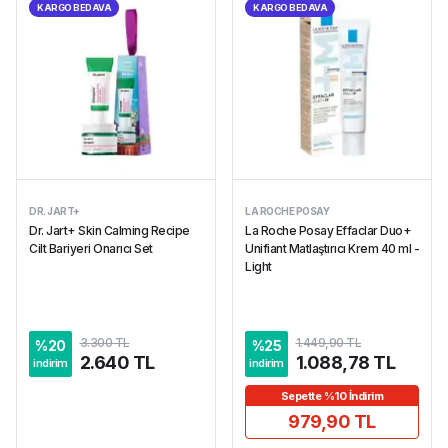
KARGO BEDAVA
KARGO BEDAVA
DR. JART+
LA ROCHE POSAY
Dr. Jart+ Skin Calming Recipe
La Roche Posay Effaclar Duo+
Cilt Bariyeri Onarıcı Set
Unifiant Matlaştırıcı Krem 40 ml -
Light
3.300 TL
1.449,90 TL
%
20
%
25
2.640 TL
1.088,78 TL
indirim
indirim
Sepette %10 İndirim
979,90 TL