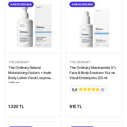
KARGO BEDAVA
KARGO BEDAVA
THE ORDINARY
THE ORDINARY
The Ordinary Natural
The Ordinary Niacinamide 5%
Moisturizing Factors + Inulin
Face & Body Emulsion Yüz ve
Body Lotion Vücut Losyonu
Vücut Emülsiyonu 120 ml
240 ml
5,0
(
1
)
1.320 TL
815 TL