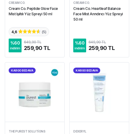
CREAM CO.
CREAM CO.
Cream Co. Peptide Glow Face
Cream Co. Heartleaf Balance
Mist Işıltılı Yüz Spreyi 50 ml
Face Mist Arındırıcı Yüz Spreyi
50 ml
4,6
(
5
)
649,90 TL
649,90 TL
%
60
%
60
259,90 TL
259,90 TL
indirim
indirim
KARGO BEDAVA
KARGO BEDAVA
THE PUREST SOLUTIONS
DEXERYL