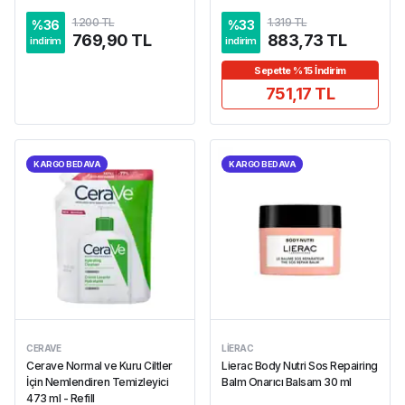
1.200 TL
1.319 TL
%
36
%
33
769,90 TL
883,73 TL
indirim
indirim
Sepette %15 İndirim
751,17 TL
KARGO BEDAVA
KARGO BEDAVA
CERAVE
LIERAC
Cerave Normal ve Kuru Ciltler
Lierac Body Nutri Sos Repairing
İçin Nemlendiren Temizleyici
Balm Onarıcı Balsam 30 ml
473 ml - Refill