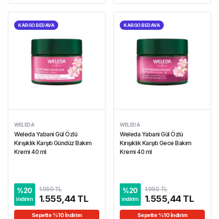
KARGO BEDAVA
KARGO BEDAVA
WELEDA
WELEDA
Weleda Yabani Gül Özlü
Weleda Yabani Gül Özlü
Kırışıklık Karşıtı Gündüz Bakım
Kırışıklık Karşıtı Gece Bakım
Kremi 40 ml
Kremi 40 ml
1.950 TL
1.950 TL
%
20
%
20
1.555,44 TL
1.555,44 TL
indirim
indirim
Sepette %10 İndirim
Sepette %10 İndirim