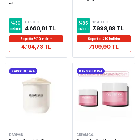
ml
6.690 TL
12.400 TL
%
30
%
35
4.660,81 TL
7.999,89 TL
indirim
indirim
Sepette %10 İndirim
Sepette %10 İndirim
4.194,73 TL
7.199,90 TL
KARGO BEDAVA
KARGO BEDAVA
DARPHIN
CREAM CO.