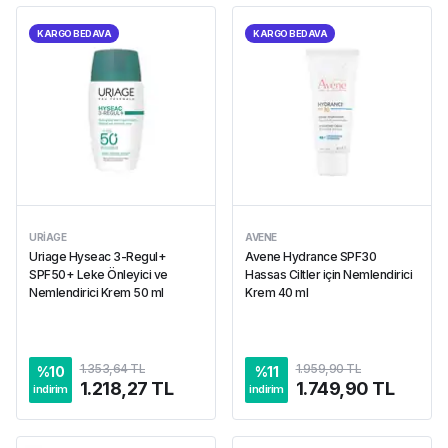
KARGO BEDAVA
KARGO BEDAVA
URIAGE
AVENE
Uriage Hyseac 3-Regul+
Avene Hydrance SPF30
SPF50+ Leke Önleyici ve
Hassas Ciltler için Nemlendirici
Nemlendirici Krem 50 ml
Krem 40 ml
1.353,64 TL
1.959,90 TL
%
10
%
11
1.218,27 TL
1.749,90 TL
indirim
indirim