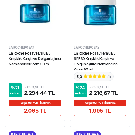
LA ROCHE POSAY
LA ROCHE POSAY
La Roche Posay Hyalu B5
La Roche Posay Hyalu B5
Kırışıklık Karşıtı ve Dolgunlaştırıcı
SPF30 Kırışıklık Karşıtı ve
Nemlendirici Krem 50 ml
Dolgunlaştırıcı Nemlendirici
Krem 50 ml
5,0
(
1
)
2.899,90 TL
2.899,90 TL
%
21
%
24
2.294,44 TL
2.216,67 TL
indirim
indirim
Sepette %10 İndirim
Sepette %10 İndirim
2.065 TL
1.995 TL
KARGO BEDAVA
KARGO BEDAVA