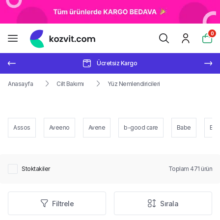
0
Ücretsiz Kargo
Anasayfa
Cilt Bakımı
Yüz Nemlendiricileri
Assos
Aveeno
Avene
b-good care
Babe
Bea
Stoktakiler
Toplam
471
ürün
Filtrele
Sırala