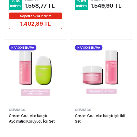
%
18
%
56
1.558,77 TL
1.549,90 TL
indirim
indirim
Sepette %10 İndirim
1.402,89 TL
KARGO BEDAVA
KARGO BEDAVA
CREAM CO.
CREAM CO.
Cream Co. Leke Karşıtı
Cream Co. Leke Karşıtı Işıltı İkili
Aydınlatıcı Koruyucu İkili Set
Set