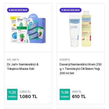
KARGO BEDAVA
KARGO BEDAVA
DR. JART+
DEXERYL
Dr. Jart+ Nemlendirici &
Dexeryl Nemlendirici Krem 250
Yatıştırıcı Maske Seti
g + Temizleyici Cilt Bakım Yağı
200 ml Set
1.350 TL
999 TL
%
20
%
39
1.080 TL
610 TL
indirim
indirim