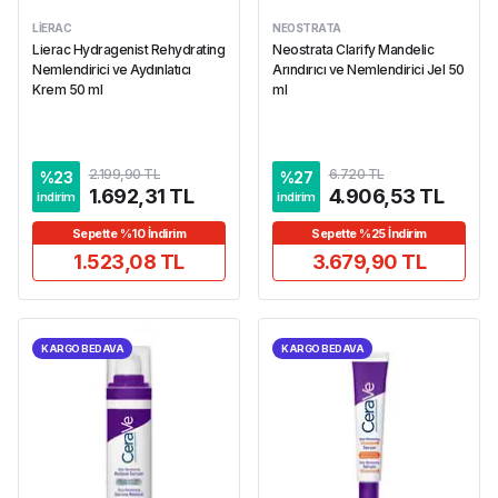
LIERAC
NEOSTRATA
Lierac Hydragenist Rehydrating
Neostrata Clarify Mandelic
Nemlendirici ve Aydınlatıcı
Arındırıcı ve Nemlendirici Jel 50
Krem 50 ml
ml
2.199,90 TL
6.720 TL
%
23
%
27
1.692,31 TL
4.906,53 TL
indirim
indirim
Sepette %10 İndirim
Sepette %25 İndirim
1.523,08 TL
3.679,90 TL
KARGO BEDAVA
KARGO BEDAVA