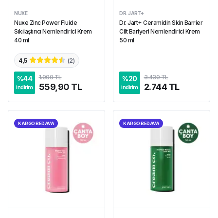
NUXE
DR. JART+
Nuxe Zinc Power Fluide
Dr. Jart+ Ceramidin Skin Barrier
Sıkılaştırıcı Nemlendirici Krem
Cilt Bariyeri Nemlendirici Krem
40 ml
50 ml
4,5
(
2
)
1.000 TL
3.430 TL
%
44
%
20
559,90 TL
2.744 TL
indirim
indirim
KARGO BEDAVA
KARGO BEDAVA