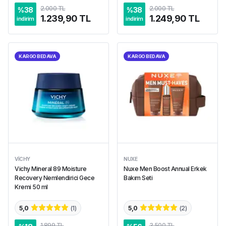
2.000 TL
2.000 TL
%
38
%
38
1.239,90 TL
1.249,90 TL
indirim
indirim
KARGO BEDAVA
KARGO BEDAVA
VICHY
NUXE
Vichy Mineral 89 Moisture
Nuxe Men Boost Annual Erkek
Recovery Nemlendirici Gece
Bakım Seti
Kremi 50 ml
5,0
(
1
)
5,0
(
2
)
1.899 TL
3.500 TL