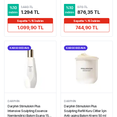
1.440 TL
979 TL
%
10
%
10
1.294 TL
876,35 TL
indirim
indirim
Sepette %15 İndirim
Sepette %15 İndirim
1.099,90 TL
744,90 TL
KARGO BEDAVA
KARGO BEDAVA
DARPHIN
DARPHIN
Darphin Stimulskin Plus
Darphin Stimulskin Plus
Intensive Sculpting Essence
Sculpting Refill Kuru Ciltler İçin
Nemlendirici Bakım Esansı 150
Anti-aging Bakım Kremi 50 ml