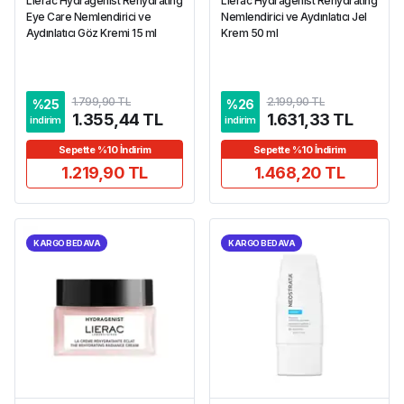
Lierac Hydragenist Rehydrating
Lierac Hydragenist Rehydrating
Eye Care Nemlendirici ve
Nemlendirici ve Aydınlatıcı Jel
Aydınlatıcı Göz Kremi 15 ml
Krem 50 ml
1.799,90 TL
2.199,90 TL
%
25
%
26
1.355,44 TL
1.631,33 TL
indirim
indirim
Sepette %10 İndirim
Sepette %10 İndirim
1.219,90 TL
1.468,20 TL
KARGO BEDAVA
KARGO BEDAVA