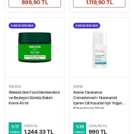
899,90 TL
1.119,90 TL
KARGO BEDAVA
KARGO BEDAVA
WELEDA
AVENE
Weleda Skin Food Nemlendirici
Avene Cleanance
ve Besleyici Gündüz Bakım
Comedomed+ Niasinamid
Kremi 40 ml
İçeren Cilt Kusurları İçin Yoğun
Bakım Kremi 30 ml
1.500 TL
1.219,90 TL
%
17
%
19
1.244,33 TL
990 TL
indirim
indirim