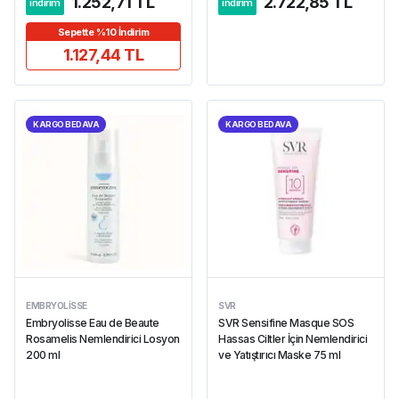
1.252,71 TL
2.722,85 TL
indirim
indirim
Sepette %10 İndirim
1.127,44 TL
KARGO BEDAVA
KARGO BEDAVA
EMBRYOLISSE
SVR
Embryolisse Eau de Beaute
SVR Sensifine Masque SOS
Rosamelis Nemlendirici Losyon
Hassas Ciltler İçin Nemlendirici
200 ml
ve Yatıştırıcı Maske 75 ml