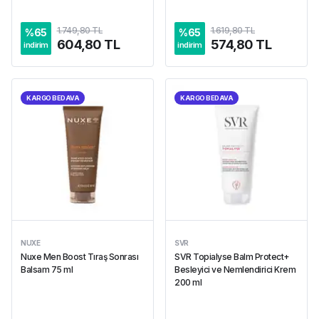
1.749,80 TL
1.619,80 TL
%
65
%
65
604,80 TL
574,80 TL
indirim
indirim
KARGO BEDAVA
KARGO BEDAVA
NUXE
SVR
Nuxe Men Boost Tıraş Sonrası
SVR Topialyse Balm Protect+
Balsam 75 ml
Besleyici ve Nemlendirici Krem
200 ml