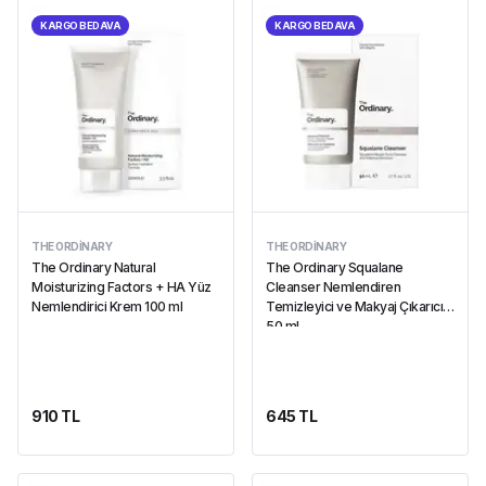
KARGO BEDAVA
KARGO BEDAVA
THE ORDINARY
THE ORDINARY
The Ordinary Natural
The Ordinary Squalane
Moisturizing Factors + HA Yüz
Cleanser Nemlendiren
Nemlendirici Krem 100 ml
Temizleyici ve Makyaj Çıkarıcı
50 ml
910 TL
645 TL