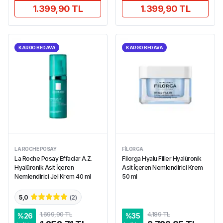
1.399,90 TL
1.399,90 TL
KARGO BEDAVA
KARGO BEDAVA
LA ROCHE POSAY
FILORGA
La Roche Posay Effaclar A.Z.
Filorga Hyalu Filler Hyalüronik
Hyalüronik Asit İçeren
Asit İçeren Nemlendirici Krem
Nemlendirici Jel Krem 40 ml
50 ml
5,0
(
2
)
1.699,90 TL
4.189 TL
%
26
%
35