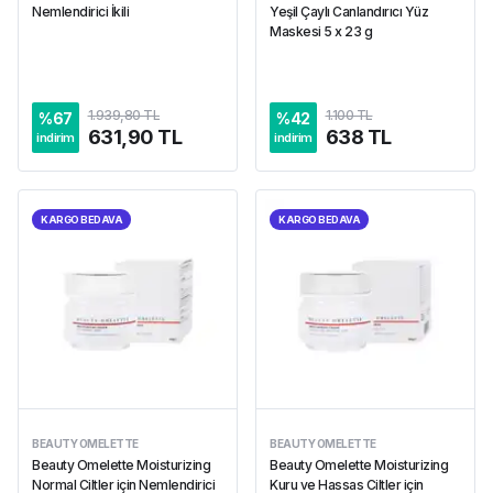
Nemlendirici İkili
Yeşil Çaylı Canlandırıcı Yüz
Maskesi 5 x 23 g
1.939,80 TL
1.100 TL
%
67
%
42
631,90 TL
638 TL
indirim
indirim
KARGO BEDAVA
KARGO BEDAVA
BEAUTY OMELETTE
BEAUTY OMELETTE
Beauty Omelette Moisturizing
Beauty Omelette Moisturizing
Normal Ciltler için Nemlendirici
Kuru ve Hassas Ciltler için