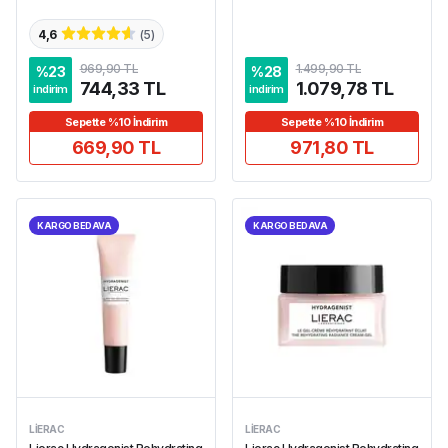
4,6
(
5
)
969,90 TL
1.499,90 TL
%
23
%
28
744,33 TL
1.079,78 TL
indirim
indirim
Sepette %10 İndirim
Sepette %10 İndirim
669,90 TL
971,80 TL
KARGO BEDAVA
KARGO BEDAVA
LIERAC
LIERAC