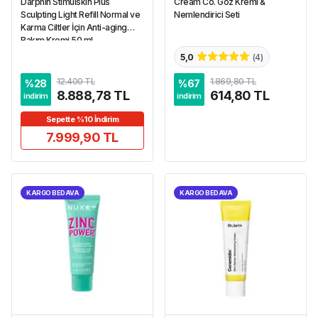
Darphin Stimulskin Plus
Cream Co. Göz Kremi &
Sculpting Light Refill Normal ve
Nemlendirici Seti
Karma Ciltler İçin Anti-aging
Bakım Kremi 50 ml
5,0
(
4
)
12.400 TL
1.869,80 TL
%
28
%
67
8.888,78 TL
614,80 TL
indirim
indirim
Sepette %10 İndirim
7.999,90 TL
KARGO BEDAVA
KARGO BEDAVA