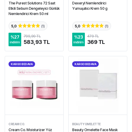
The Purest Solutions 72 Saat
Dexeryl Nemlendirici
Etkili Sebum Dengeleyici Günlük
Yumuşatıcı Krem 50 g
Nemlendirici Krem 50 ml
5,0
(
1
)
5,0
(
1
)
799,90 TL
479 TL
%
27
%
23
583,93 TL
369 TL
indirim
indirim
KARGO BEDAVA
KARGO BEDAVA
CREAM CO.
BEAUTY OMELETTE
Cream Co. Moisturizer Yüz
Beauty Omelette Face Mask