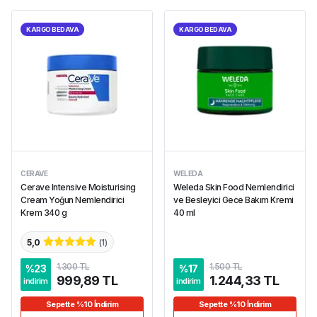
KARGO BEDAVA
KARGO BEDAVA
CERAVE
WELEDA
Cerave Intensive Moisturising
Weleda Skin Food Nemlendirici
Cream Yoğun Nemlendirici
ve Besleyici Gece Bakım Kremi
Krem 340 g
40 ml
5,0
(
1
)
1.300 TL
1.500 TL
%
23
%
17
999,89 TL
1.244,33 TL
indirim
indirim
Sepette %10 İndirim
Sepette %10 İndirim