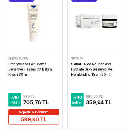
EMBRYOLISSE
SKIN401
Embryolisse Lait Creme
Skin401 Rice Nourish and
Sensitive Hassas Cilt Bakım
Hydrate Silky Besleyici ve
Kremi 30 ml
Nemlendirici Krem 50 ml
780 TL
599,90 TL
%
10
%
40
705,76 TL
359,94 TL
indirim
indirim
Sepette %15 İndirim
599,90 TL