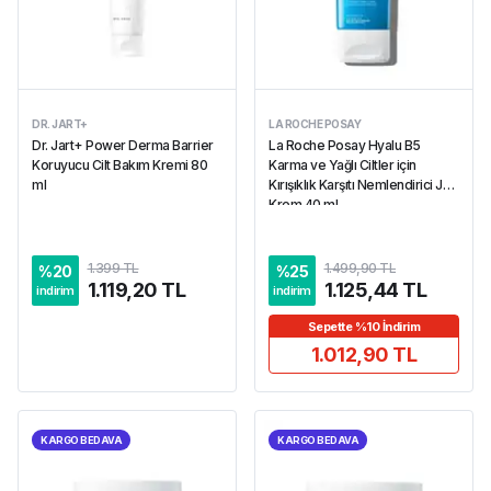
DR. JART+
LA ROCHE POSAY
Dr. Jart+ Power Derma Barrier
La Roche Posay Hyalu B5
Koruyucu Cilt Bakım Kremi 80
Karma ve Yağlı Ciltler için
ml
Kırışıklık Karşıtı Nemlendirici Jel
Krem 40 ml
1.399 TL
1.499,90 TL
%
20
%
25
1.119,20 TL
1.125,44 TL
indirim
indirim
Sepette %10 İndirim
1.012,90 TL
KARGO BEDAVA
KARGO BEDAVA