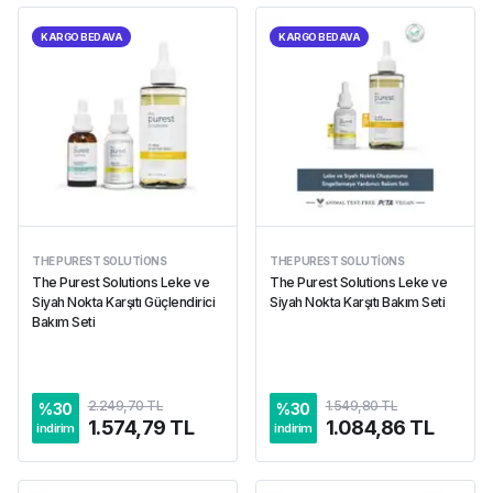
KARGO BEDAVA
KARGO BEDAVA
THE PUREST SOLUTIONS
THE PUREST SOLUTIONS
The Purest Solutions Leke ve
The Purest Solutions Leke ve
Siyah Nokta Karşıtı Güçlendirici
Siyah Nokta Karşıtı Bakım Seti
Bakım Seti
2.249,70 TL
1.549,80 TL
%
30
%
30
1.574,79 TL
1.084,86 TL
indirim
indirim