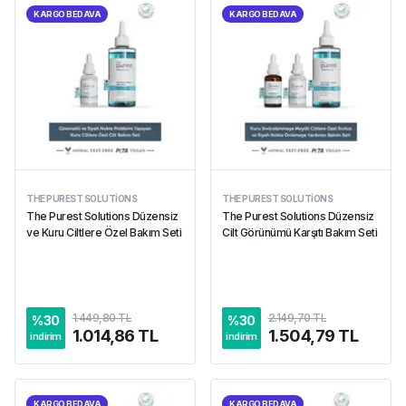
KARGO BEDAVA
KARGO BEDAVA
THE PUREST SOLUTIONS
THE PUREST SOLUTIONS
The Purest Solutions Düzensiz
The Purest Solutions Düzensiz
ve Kuru Ciltlere Özel Bakım Seti
Cilt Görünümü Karşıtı Bakım Seti
1.449,80 TL
2.149,70 TL
%
30
%
30
1.014,86 TL
1.504,79 TL
indirim
indirim
KARGO BEDAVA
KARGO BEDAVA