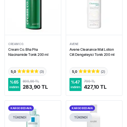
CREAM CO.
AVENE
Cream Co. Bha Pha
Avene Cleanance Mat Lotion
Niacinamide Tonik 200 ml
Cilt Dengeleyici Tonik 200 ml
5,0
(
3
)
5,0
(
2
)
809,90 TL
799 TL
%
65
%
47
283,90 TL
427,10 TL
indirim
indirim
KARGO BEDAVA
KARGO BEDAVA
TÜKENDİ
TÜKENDİ