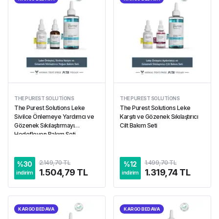
THE PUREST SOLUTIONS
THE PUREST SOLUTIONS
The Purest Solutions Leke
The Purest Solutions Leke
Sivilce Önlemeye Yardımcı ve
Karşıtı ve Gözenek Sıkılaştırıcı
Gözenek Sıkılaştırmayı
Cilt Bakım Seti
Hedefleyen Bakım Seti
2.149,70 TL
1.499,70 TL
%
30
%
12
1.504,79 TL
1.319,74 TL
indirim
indirim
KARGO BEDAVA
KARGO BEDAVA