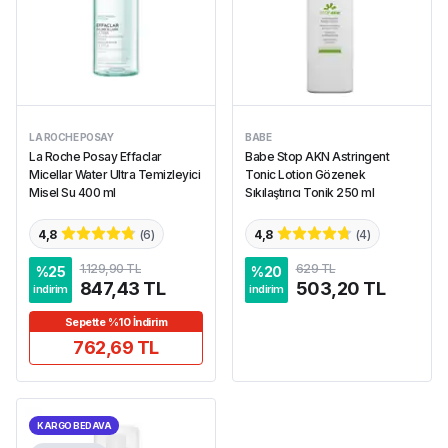
LA ROCHE POSAY
BABE
La Roche Posay Effaclar
Babe Stop AKN Astringent
Micellar Water Ultra Temizleyici
Tonic Lotion Gözenek
Misel Su 400 ml
Sıkılaştırıcı Tonik 250 ml
4,8
(
6
)
4,8
(
4
)
1.129,90 TL
629 TL
%
25
%
20
847,43 TL
503,20 TL
indirim
indirim
Sepette %10 İndirim
762,69 TL
KARGO BEDAVA