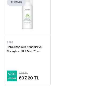
TÜKENDİ
BABE
Babe Stop Akn Arındırıcı ve
Matlaştırıcı Etkili Mist 75 ml
759 TL
%
20
607,20 TL
indirim