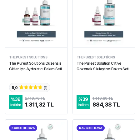
THE PUREST SOLUTIONS
THE PUREST SOLUTIONS
The Purest Solutions Düzensiz
The Purest Solution Cilt ve
Ciltler İçin Aydınlatıcı Bakım Seti
Gözenek Sıkılaştırıcı Bakım Seti
5,0
(
1
)
2.149,70 TL
1.449,80 TL
%
39
%
39
1.311,32 TL
884,38 TL
indirim
indirim
KARGO BEDAVA
KARGO BEDAVA