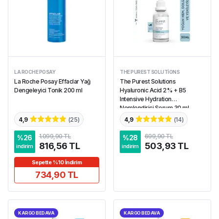
LA ROCHE POSAY
THE PUREST SOLUTIONS
La Roche Posay Effaclar Yağ
The Purest Solutions
Dengeleyici Tonik 200 ml
Hyaluronic Acid 2% + B5
Intensive Hydration
Nemlendirici Serum 30 ml
4,9
(
25
)
4,9
(
14
)
1.099,90 TL
699,90 TL
%
26
%
28
816,56 TL
503,93 TL
indirim
indirim
Sepette %10 İndirim
734,90 TL
KARGO BEDAVA
KARGO BEDAVA