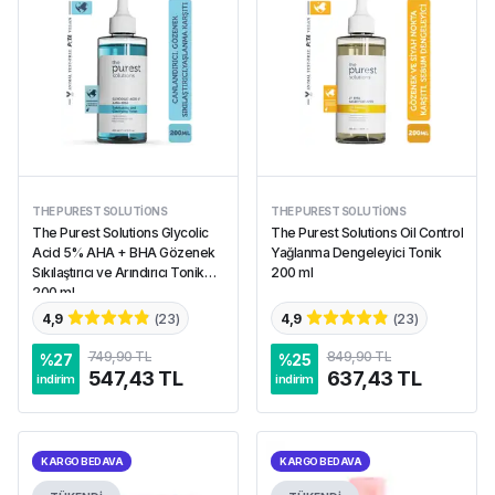
THE PUREST SOLUTIONS
THE PUREST SOLUTIONS
The Purest Solutions Glycolic
The Purest Solutions Oil Control
Acid 5% AHA + BHA Gözenek
Yağlanma Dengeleyici Tonik
Sıkılaştırıcı ve Arındırıcı Tonik
200 ml
200 ml
4,9
(
23
)
4,9
(
23
)
749,90 TL
849,90 TL
%
27
%
25
547,43 TL
637,43 TL
indirim
indirim
KARGO BEDAVA
KARGO BEDAVA