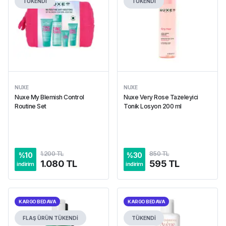
TÜKENDİ
TÜKENDİ
NUXE
NUXE
Nuxe My Blemish Control
Nuxe Very Rose Tazeleyici
Routine Set
Tonik Losyon 200 ml
1.200 TL
850 TL
%
10
%
30
1.080 TL
595 TL
indirim
indirim
KARGO BEDAVA
KARGO BEDAVA
FLAŞ ÜRÜN
TÜKENDİ
TÜKENDİ