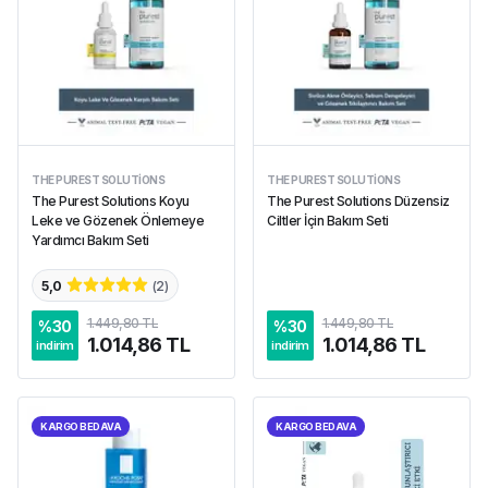
THE PUREST SOLUTIONS
THE PUREST SOLUTIONS
The Purest Solutions Koyu
The Purest Solutions Düzensiz
Leke ve Gözenek Önlemeye
Ciltler İçin Bakım Seti
Yardımcı Bakım Seti
5,0
(
2
)
1.449,80 TL
1.449,80 TL
%
30
%
30
1.014,86 TL
1.014,86 TL
indirim
indirim
KARGO BEDAVA
KARGO BEDAVA