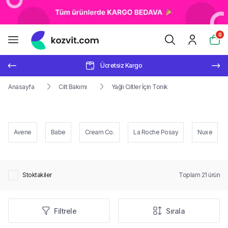
0
Ücretsiz Kargo
Anasayfa
Cilt Bakımı
Yağlı Ciltler İçin Tonik
Avene
Babe
Cream Co.
La Roche Posay
Nuxe
Stoktakiler
Toplam
21
ürün
Filtrele
Sırala