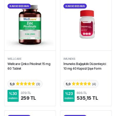
KARGO BEDAVA
KARGO BEDAVA
WELLCARE
IMUNEKS
Wellcare Çinko Pikolinat 15 mg
İmuneks Bağışıklık Düzenleyici
60 Tablet
10 mg 40 Kapsül Şişe Form
5,0
(
3
)
5,0
(
4
)
370 TL
695 TL
%
30
%
23
259 TL
535,15 TL
indirim
indirim