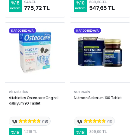
946 TL
608,50 TL
%
18
%
10
775,72 TL
547,65 TL
indirim
indirim
KARGO BEDAVA
KARGO BEDAVA
VITABIOTICS
NUTRAXIN
Vitabiotics Osteocare Original
Nutraxin Selenium 100 Tablet
Kalsiyum 90 Tablet
4,8
(
18
)
4,8
(
11
)
1.218 TL
399,99 TL
%
18
%
18