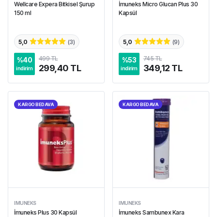
Wellcare Expera Bitkisel Şurup
İmuneks Micro Glucan Plus 30
150 ml
Kapsül
5,0
(
3
)
5,0
(
9
)
499 TL
745 TL
%
40
%
53
299,40 TL
349,12 TL
indirim
indirim
KARGO BEDAVA
KARGO BEDAVA
IMUNEKS
IMUNEKS
İmuneks Plus 30 Kapsül
İmuneks Sambunex Kara