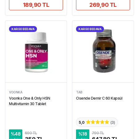
189,90 TL
269,90 TL
KARGO BEDAVA
KARGO BEDAVA
VOONKA
TAB
Voonka One & Only HSN
Osende Demir C 60 Kapsül
Multivitamin 30 Tablet
5,0
(
3
)
690 TL
790 TL
%
48
%
18