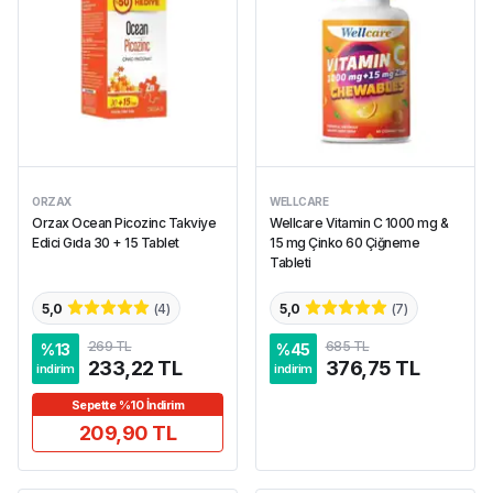
ORZAX
WELLCARE
Orzax Ocean Picozinc Takviye
Wellcare Vitamin C 1000 mg &
Edici Gıda 30 + 15 Tablet
15 mg Çinko 60 Çiğneme
Tableti
5,0
(
4
)
5,0
(
7
)
269 TL
685 TL
%
13
%
45
233,22 TL
376,75 TL
indirim
indirim
Sepette %10 İndirim
209,90 TL