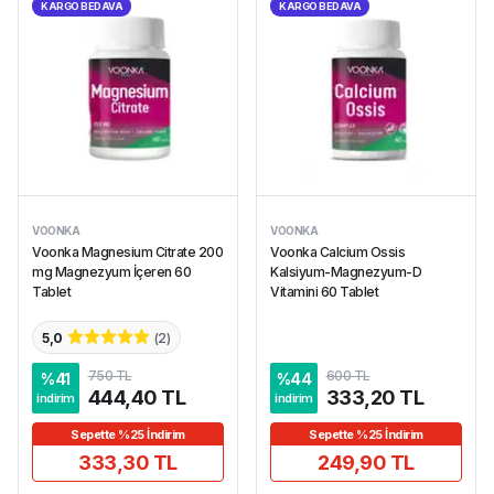
KARGO BEDAVA
KARGO BEDAVA
VOONKA
VOONKA
Voonka Magnesium Citrate 200
Voonka Calcium Ossis
mg Magnezyum İçeren 60
Kalsiyum-Magnezyum-D
Tablet
Vitamini 60 Tablet
5,0
(
2
)
750 TL
600 TL
%
41
%
44
444,40 TL
333,20 TL
indirim
indirim
Sepette %25 İndirim
Sepette %25 İndirim
333,30 TL
249,90 TL