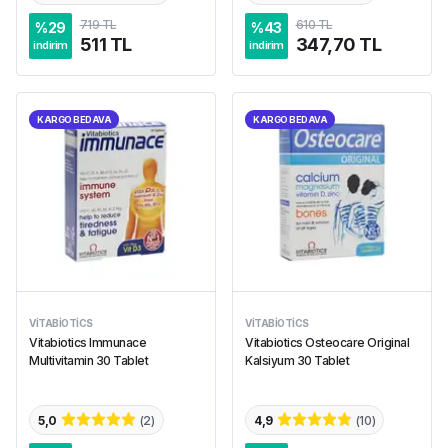
719 TL
610 TL
%
29
%
43
511 TL
347,70 TL
indirim
indirim
KARGO BEDAVA
KARGO BEDAVA
VITABIOTICS
VITABIOTICS
Vitabiotics Immunace
Vitabiotics Osteocare Original
Multivitamin 30 Tablet
Kalsiyum 30 Tablet
5,0
(
2
)
4,9
(
10
)