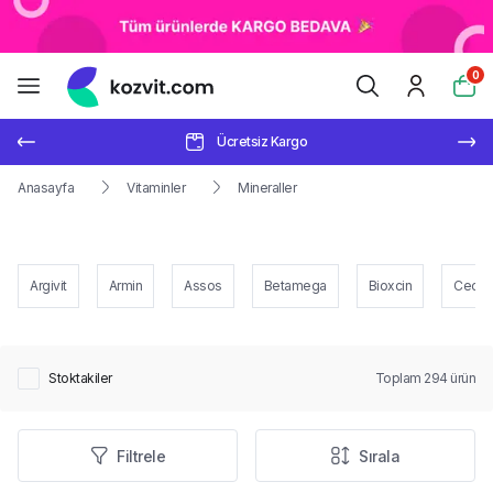
0
Ücretsiz Kargo
Anasayfa
Vitaminler
Mineraller
Argivit
Armin
Assos
Betamega
Bioxcin
Cece
Stoktakiler
Toplam
294
ürün
Filtrele
Sırala