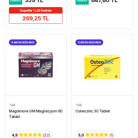
359 TL
647,80 TL
indirim
indirim
Sepette %25 İndirim
269,25 TL
KARGO BEDAVA
KARGO BEDAVA
TAB
TAB
Magnimore GM Magnezyum 60
Osteozinc 30 Tablet
Tablet
4,9
(
22
)
5,0
(
1
)