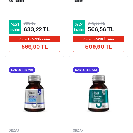
60 Tablet
Tablet
799 TL
749,90 TL
%
21
%
24
633,22 TL
566,56 TL
indirim
indirim
Sepette %10 İndirim
Sepette %10 İndirim
569,90 TL
509,90 TL
KARGO BEDAVA
KARGO BEDAVA
ORZAX
ORZAX