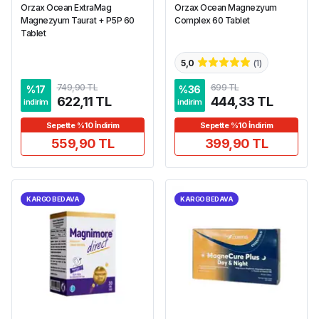
Orzax Ocean ExtraMag
Orzax Ocean Magnezyum
Magnezyum Taurat + P5P 60
Complex 60 Tablet
Tablet
5,0
(
1
)
749,90 TL
699 TL
%
17
%
36
622,11 TL
444,33 TL
indirim
indirim
Sepette %10 İndirim
Sepette %10 İndirim
559,90 TL
399,90 TL
KARGO BEDAVA
KARGO BEDAVA