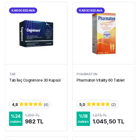
KARGO BEDAVA
KARGO BEDAVA
TAB
PHARMATON
Tab İlaç Cognimore 30 Kapsül
Pharmaton Vitality 60 Tablet
4,8
(
4
)
5,0
(
2
)
1.290 TL
1.275 TL
%
24
%
18
982 TL
1.045,50 TL
indirim
indirim