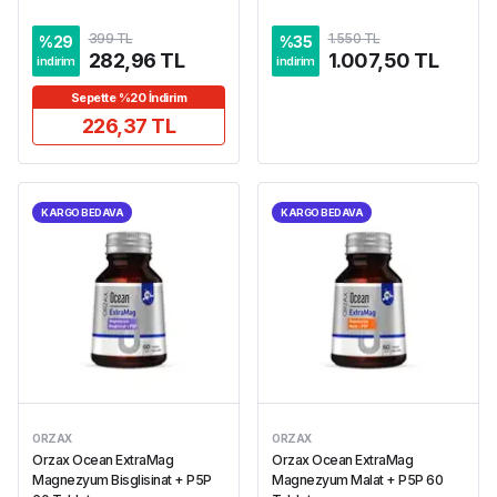
399 TL
1.550 TL
%
29
%
35
282,96 TL
1.007,50 TL
indirim
indirim
Sepette %20 İndirim
226,37 TL
KARGO BEDAVA
KARGO BEDAVA
ORZAX
ORZAX
Orzax Ocean ExtraMag
Orzax Ocean ExtraMag
Magnezyum Bisglisinat + P5P
Magnezyum Malat + P5P 60