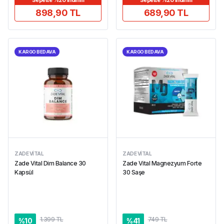
Sepette %20 İndirim
Sepette %20 İndirim
898,90 TL
689,90 TL
KARGO BEDAVA
KARGO BEDAVA
ZADE VITAL
ZADE VITAL
Zade Vital Dim Balance 30
Zade Vital Magnezyum Forte
Kapsül
30 Saşe
1.399 TL
749 TL
%
10
%
41