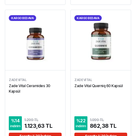
KARGO BEDAVA
KARGO BEDAVA
ZADE VITAL
ZADE VITAL
Zade Vital Ceramides 30
Zade Vital Querniq 60 Kapsül
Kapsül
1.299 TL
1.099 TL
%
14
%
22
1.123,63 TL
862,38 TL
indirim
indirim