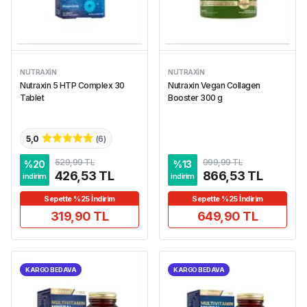
NUTRAXIN
NUTRAXIN
Nutraxin 5 HTP Complex 30
Nutraxin Vegan Collagen
Tablet
Booster 300 g
5,0
(
6
)
529,99 TL
999,99 TL
%
20
%
13
426,53 TL
866,53 TL
indirim
indirim
Sepette %25 İndirim
Sepette %25 İndirim
319,90 TL
649,90 TL
KARGO BEDAVA
KARGO BEDAVA