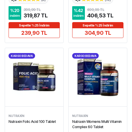
399,99 TL
699,99 TL
%
20
%
42
319,87 TL
406,53 TL
indirim
indirim
Sepette %25 İndirim
Sepette %25 İndirim
239,90 TL
304,90 TL
KARGO BEDAVA
KARGO BEDAVA
NUTRAXIN
NUTRAXIN
Nutraxin Folic Acid 100 Tablet
Nutraxin Womens Multi Vitamin
Complex 60 Tablet