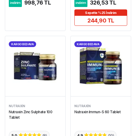
998,76 TL
326,53 TL
indirim
indirim
Sepette %25 İndirim
244,90 TL
KARGO BEDAVA
KARGO BEDAVA
NUTRAXIN
NUTRAXIN
Nutraxin Zinc Sulphate 100
Nutraxin Immun-S 60 Tablet
Tablet
5,0
(
8
)
4,9
(
10
)