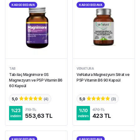
KARGO BEDAVA
KARGO BEDAVA
TAB
VENATURA
Tab ilaç Magnimore GS
VeNatura Magnezyum Sitrat ve
Magnezyum ve P5P Vitamin B6
P5P Vitamin B6 90 Kapsül
60 Kapsül
5,0
(
4
)
5,0
(
3
)
719 TL
470 TL
%
23
%
10
553,63 TL
423 TL
indirim
indirim
KARGO BEDAVA
KARGO BEDAVA