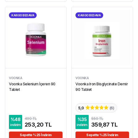
KARGO BEDAVA
KARGO BEDAVA
VOONKA
VOONKA
Voonka Selenium İçeren 90
Voonka Iron Bisglycinate Demir
Tablet
90 Tablet
5,0
(
6
)
490 TL
550 TL
%
48
%
35
253,20 TL
359,87 TL
indirim
indirim
Sepette %25 İndirim
Sepette %25 İndirim