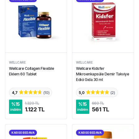
WELLCARE
WELLCARE
Wellcare Collagen Flexible
Wellcare Kidsfer
Eklem 60 Tablet
Mikroenkapsüle Demir Takviye
Edici Gıda 30 ml
4,7
(
10
)
5,0
(
2
)
1.320 TL
660 TL
%
15
%
15
1.122 TL
561 TL
indirim
indirim
KARGO BEDAVA
KARGO BEDAVA