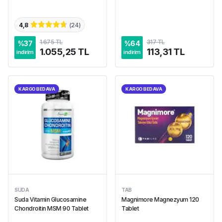
4,8
(
24
)
1.675 TL
317 TL
%
37
%
64
1.055,25 TL
113,31 TL
indirim
indirim
KARGO BEDAVA
KARGO BEDAVA
SUDA
TAB
Suda Vitamin Glucosamine
Magnimore Magnezyum 120
Chondroitin MSM 90 Tablet
Tablet