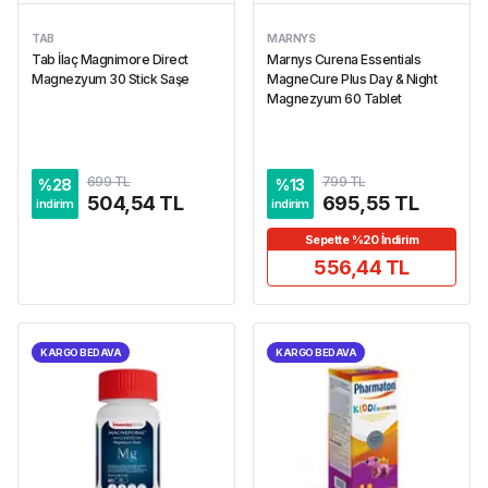
TAB
MARNYS
Tab İlaç Magnimore Direct
Marnys Curena Essentials
Magnezyum 30 Stick Saşe
MagneCure Plus Day & Night
Magnezyum 60 Tablet
699 TL
799 TL
%
28
%
13
504,54 TL
695,55 TL
indirim
indirim
Sepette %20 İndirim
556,44 TL
KARGO BEDAVA
KARGO BEDAVA