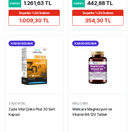
1.261,63 TL
442,88 TL
indirim
indirim
Sepette %20 İndirim
Sepette %20 İndirim
1.009,30 TL
354,30 TL
KARGO BEDAVA
KARGO BEDAVA
ZADE VITAL
WELLCARE
Zade Vital Çinko Plus 30 Sert
Wellcare Magnezyum ve
Kapsül
Vitamin B6 120 Tablet