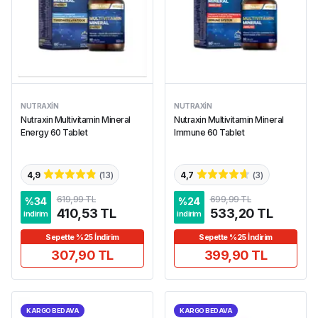
NUTRAXIN
NUTRAXIN
Nutraxin Multivitamin Mineral
Nutraxin Multivitamin Mineral
Energy 60 Tablet
Immune 60 Tablet
4,9
(
13
)
4,7
(
3
)
619,99 TL
699,99 TL
%
34
%
24
410,53 TL
533,20 TL
indirim
indirim
Sepette %25 İndirim
Sepette %25 İndirim
307,90 TL
399,90 TL
KARGO BEDAVA
KARGO BEDAVA