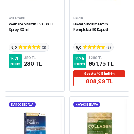
WELLCARE
HAVER
Wellcare Vitamin D3 600 IU
Haver Sindirim Enzim
Sprey 30 ml
Kompleksi 60 Kapsül
5,0
(
2
)
5,0
(
3
)
350 TL
1.269 TL
%
20
%
25
280 TL
951,75 TL
indirim
indirim
Sepette %15 İndirim
808,99 TL
KARGO BEDAVA
KARGO BEDAVA