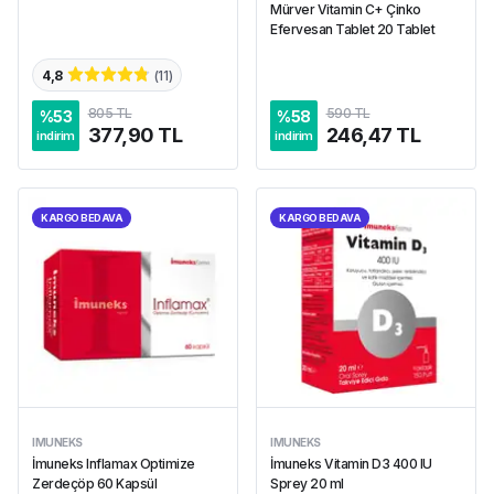
Mürver Vitamin C+ Çinko
Efervesan Tablet 20 Tablet
4,8
(
11
)
805 TL
590 TL
%
53
%
58
377,90 TL
246,47 TL
indirim
indirim
KARGO BEDAVA
KARGO BEDAVA
IMUNEKS
IMUNEKS
İmuneks Inflamax Optimize
İmuneks Vitamin D3 400 IU
Zerdeçöp 60 Kapsül
Sprey 20 ml