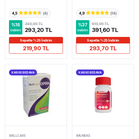
4,5
(
4
)
4,9
(
14
)
349,99 TL
619,99 TL
%
16
%
37
293,20 TL
391,60 TL
indirim
indirim
Sepette %25 İndirim
Sepette %25 İndirim
219,90 TL
293,70 TL
KARGO BEDAVA
KARGO BEDAVA
WELLCARE
IMUNEKS