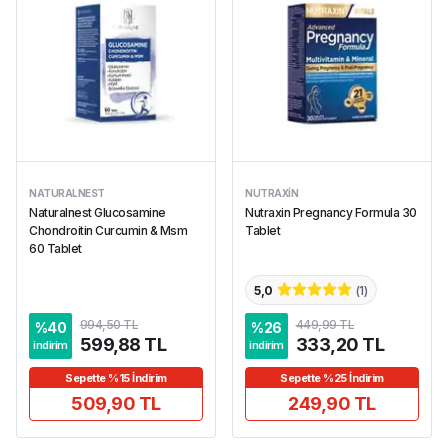
NATURALNEST
NUTRAXIN
Naturalnest Glucosamine
Nutraxin Pregnancy Formula 30
Chondroitin Curcumin & Msm
Tablet
60 Tablet
5,0
(
1
)
994,50 TL
449,99 TL
%
40
%
26
599,88 TL
333,20 TL
indirim
indirim
Sepette %15 İndirim
Sepette %25 İndirim
509,90 TL
249,90 TL