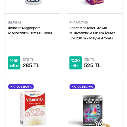
İMUNEKS
PHARMATON
İmuneks Magneporal
Pharmaton Kiddi Growth
Magnezyum Sitrat 60 Tablet
Multivitamin ve Mineral İçeren
Sıvı 200 ml - Meyve Aromalı
575 TL
750 TL
%
50
%
30
285 TL
525 TL
indirim
indirim
KARGO BEDAVA
KARGO BEDAVA