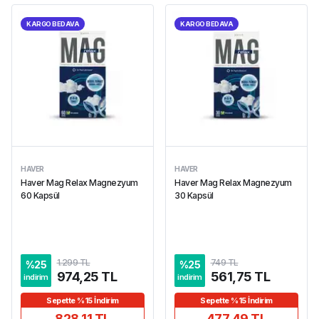
KARGO BEDAVA
KARGO BEDAVA
HAVER
HAVER
Haver Mag Relax Magnezyum
Haver Mag Relax Magnezyum
60 Kapsül
30 Kapsül
1.299 TL
749 TL
%
25
%
25
974,25 TL
561,75 TL
indirim
indirim
Sepette %15 İndirim
Sepette %15 İndirim
828,11 TL
477,49 TL