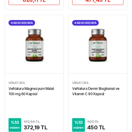
KARGO BEDAVA
KARGO BEDAVA
VENATURA
VENATURA
VeNatura Magnezyum Malat
VeNatura Demir Bisglisinat ve
100 mg 60 Kapsül
Vitamin C 90 Kapsül
413,54 TL
500 TL
%
10
%
10
372,19 TL
450 TL
indirim
indirim