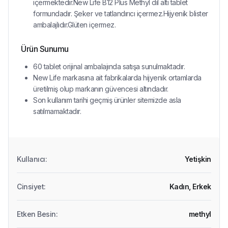
içermektedir.New Life B12 Plus Methyl dil altı tablet
formundadır. Şeker ve tatlandırıcı içermez.Hijyenik blister
ambalajlıdır.Glüten içermez.
Ürün Sunumu
60 tablet orijinal ambalajında satışa sunulmaktadır.
New Life markasına ait fabrikalarda hijyenik ortamlarda
üretilmiş olup markanın güvencesi altındadır.
Son kullanım tarihi geçmiş ürünler sitemizde asla
satılmamaktadır.
Kullanıcı
:
Yetişkin
Cinsiyet
:
Kadın,
Erkek
Etken Besin
:
methyl