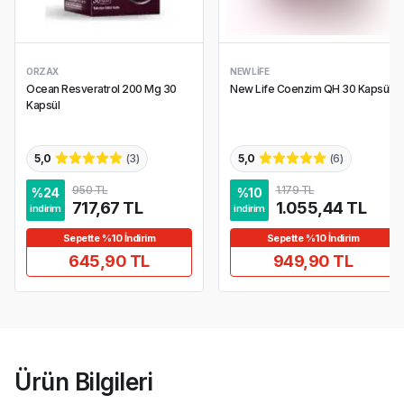
ORZAX
NEW LIFE
Ocean Resveratrol 200 Mg 30
New Life Coenzim QH 30 Kapsül
Kapsül
5,0
(
3
)
5,0
(
6
)
950 TL
1.179 TL
%
24
%
10
717,67 TL
1.055,44 TL
indirim
indirim
Sepette %10 İndirim
Sepette %10 İndirim
645,90 TL
949,90 TL
Ürün Bilgileri