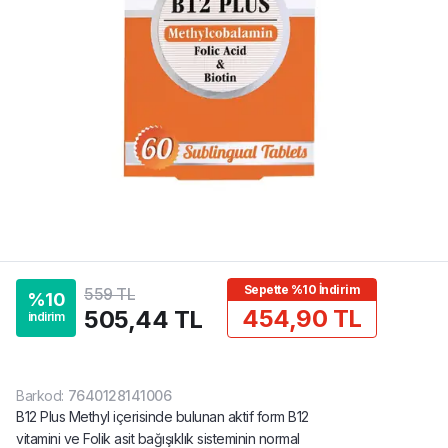
Sepette %10 İndirim
559 TL
%
10
454,90 TL
505,44 TL
indirim
Barkod
:
7640128141006
B12 Plus Methyl içerisinde bulunan aktif form B12
vitamini ve Folik asit bağışıklık sisteminin normal