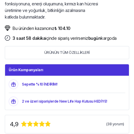
fonksiyonuna, enerji oluşumuna, kırmızı kan hücresi
üretimine ve yoğunluk, bitkinliğin azalmasına
katkıda bulunmaktadır.
Bu üründen kazancınız
₺ 104.10
3
saat
58
dakika
içinde sipariş verirseniz
bugün
kargoda
ÜRÜNÜN TÜM ÖZELLİKLERİ
Ürün Kampanyaları
Sepette %10 İNDİRİM!
2 ve üzeri siparişlerde New Life Hap Kutusu HEDİYE!
4,9
(
38
yorum)