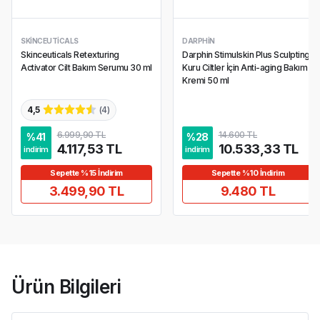
SKINCEUTICALS
DARPHIN
Skinceuticals Retexturing
Darphin Stimulskin Plus Sculpting
Activator Cilt Bakım Serumu 30 ml
Kuru Ciltler İçin Anti-aging Bakım
Kremi 50 ml
4,5
(
4
)
6.999,90 TL
14.600 TL
%
41
%
28
4.117,53 TL
10.533,33 TL
indirim
indirim
Sepette %15 İndirim
Sepette %10 İndirim
3.499,90 TL
9.480 TL
Ürün Bilgileri