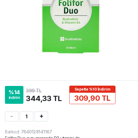
Sepette %10 İndirim
399 TL
%
14
309,90 TL
344,33 TL
indirim
1
Barkod
:
7640128141167