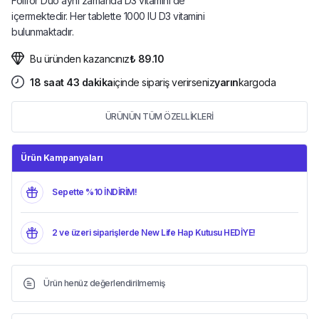
Folifor Duo aynı zamanda D3 vitamini de
içermektedir. Her tablette 1000 IU D3 vitamini
bulunmaktadır.
Bu üründen kazancınız
₺ 89.10
18
saat
43
dakika
içinde sipariş verirseniz
yarın
kargoda
ÜRÜNÜN TÜM ÖZELLİKLERİ
Ürün Kampanyaları
Sepette %10 İNDİRİM!
2 ve üzeri siparişlerde New Life Hap Kutusu HEDİYE!
Ürün henüz değerlendirilmemiş