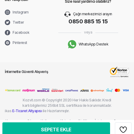
Size nasıl yardımcı olabiliriz?
Instagram
Çağrı merkezimizi arayın
0850 885 15 15
Twitter
veya
Facebook
Pinterest
WhatsApp Destek
İnternette Güvenli Alışveriş
Kozvit.com © Copyright 2020 Her Hakkı Saklıdır. Kredi
kartı bilgileriniz 256bit SSL sertifikası ile korunmaktadır.
ikas
E-Ticaret Altyapısı
ile Hazırlanmıştır.
Kargom
Sık
Kullanım
Kişisel
Gizlilik
İptal ve
Çerez
Nerede?
Sorulan
Şartları
Verilerin
ve
İade
Politikası
SEPETE EKLE
Sorular
Korunması
Güvenlik
Şartları