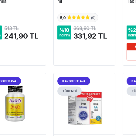
mla
ml
Tabl
5,0
(
9
)
513 TL
368,80 TL
3
%
10
%
2
241,90 TL
331,92 TL
m
indirim
indir
GO BEDAVA
KARGO BEDAVA
KA
TÜKENDİ
TÜ