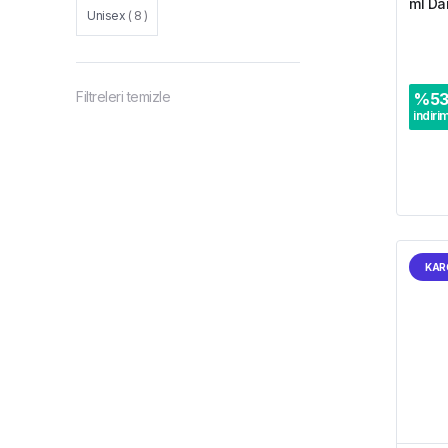
ml Da
Unisex
(
8
)
Filtreleri temizle
%
5
indiri
KAR