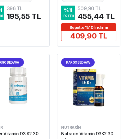
396 TL
509,90 TL
1
%
11
195,55 TL
455,44 TL
im
indirim
Sepette %10 İndirim
409,90 TL
RGO BEDAVA
KARGO BEDAVA
ER
NUTRAXIN
r Vitamin D3 K2 30
Nutraxin Vitamin D3K2 30