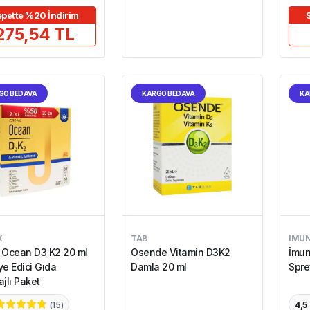
pette %20 İndirim
275,54 TL
GO BEDAVA
KARGO BEDAVA
KA
X
TAB
IMU
 Ocean D3 K2 20 ml
Osende Vitamin D3K2
İmun
ye Edici Gıda
Damla 20 ml
Spre
jlı Paket
(
15
)
4,5