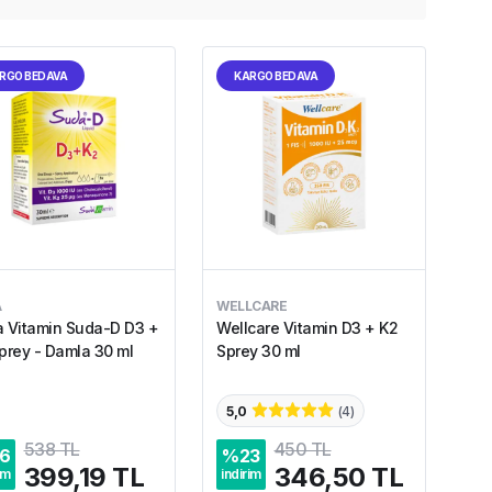
RGO BEDAVA
KARGO BEDAVA
A
WELLCARE
 Vitamin Suda-D D3 +
Wellcare Vitamin D3 + K2
prey - Damla 30 ml
Sprey 30 ml
5,0
(
4
)
538 TL
450 TL
6
%
23
399,19 TL
346,50 TL
im
indirim