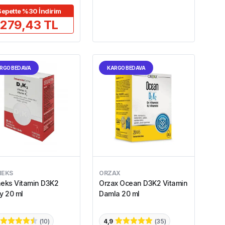
Sepette %30 İndirim
279,43 TL
RGO BEDAVA
KARGO BEDAVA
NEKS
ORZAX
eks Vitamin D3K2
Orzax Ocean D3K2 Vitamin
y 20 ml
Damla 20 ml
(
10
)
4,9
(
35
)