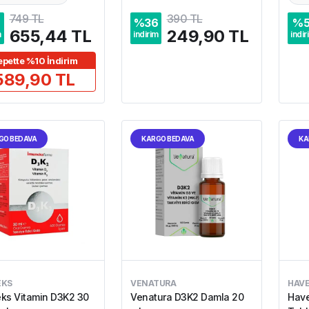
749 TL
390 TL
%
36
%
5
655,44 TL
249,90 TL
m
indirim
indir
epette %10 İndirim
589,90 TL
GO BEDAVA
KARGO BEDAVA
KA
EKS
VENATURA
HAV
ks Vitamin D3K2 30
Venatura D3K2 Damla 20
Have