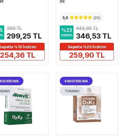
et
ml
5,0
(
20
)
399 TL
449,99 TL
5
%
23
299,25 TL
346,53 TL
im
indirim
Sepette %15 İndirim
Sepette %25 İndirim
254,36 TL
259,90 TL
RGO BEDAVA
KARGO BEDAVA
KENDİ
TÜKENDİ