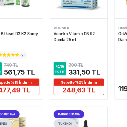
R
VOONKA
ONVI
 Bitkisel D3 K2 Sprey
Voonka Vitamin D3 K2
OnVi
Damla 25 ml
Dam
(
2
)
749 TL
390 TL
5
%
15
561,75 TL
331,50 TL
m
indirim
epette %15 İndirim
Sepette %25 İndirim
11
477,49 TL
248,63 TL
GO BEDAVA
KARGO BEDAVA
ENDİ
TÜKENDİ