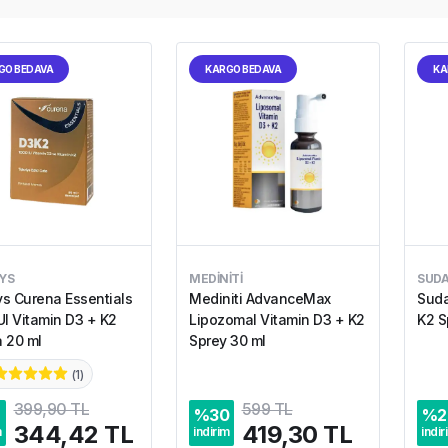
GO BEDAVA
KARGO BEDAVA
KA
YS
MEDINITI
SUD
s Curena Essentials
Mediniti AdvanceMax
Suda
UI Vitamin D3 + K2
Lipozomal Vitamin D3 + K2
K2 S
 20 ml
Sprey 30 ml
(
1
)
399,90 TL
599 TL
%
30
%
2
344,42 TL
419,30 TL
m
indirim
indir