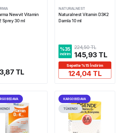
ARMA
NATURALNEST
rma Newvit Vitamin
Naturalnest Vitamin D3K2
 Sprey 30 ml
Damla 10 ml
224,50 TL
%
35
145,93 TL
indirim
Sepette %15 İndirim
3,87 TL
124,04 TL
RGO BEDAVA
KARGO BEDAVA
KENDİ
TÜKENDİ