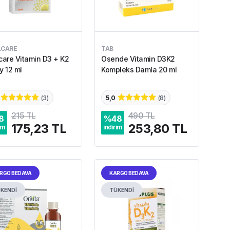
LCARE
TAB
care Vitamin D3 + K2
Osende Vitamin D3K2
y 12 ml
Kompleks Damla 20 ml
(
3
)
5,0
(
8
)
215 TL
490 TL
8
%
48
175,23 TL
253,80 TL
im
indirim
RGO BEDAVA
KARGO BEDAVA
KENDİ
TÜKENDİ