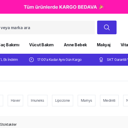
aç Bakımı
Vücut Bakım
Anne Bebek
Makyaj
Vit
TL Ek İndirim
17:00'a Kadar Aynı Gün Kargo
SKT Garantili 
Haver
Imuneks
Lipozone
Marnys
Mediniti
N
Stoktakiler