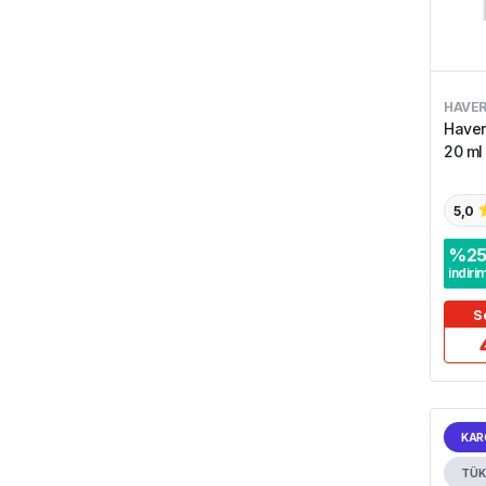
HAVE
Haver
20 ml
5,0
%
2
indiri
S
KAR
TÜK