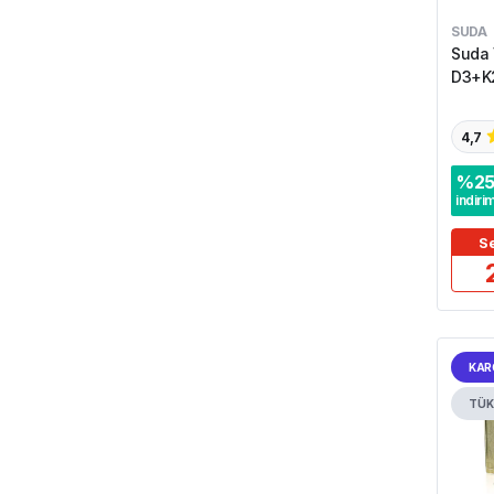
SUDA
Suda 
D3+K2
4,7
%
2
indiri
Se
KAR
TÜK