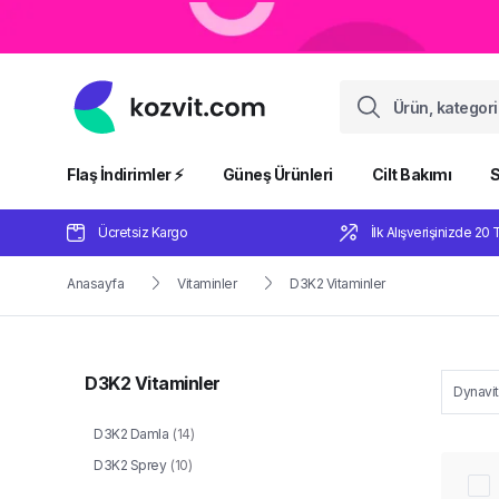
Flaş İndirimler ⚡️
Güneş Ürünleri
Cilt Bakımı
S
Ücretsiz Kargo
İlk Alışverişinizde 20 
Anasayfa
Vitaminler
D3K2 Vitaminler
D3K2 Vitaminler
Dynavit
D3K2 Damla
(
14
)
D3K2 Sprey
(
10
)