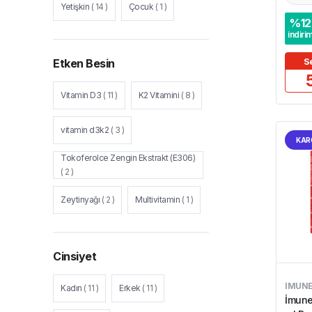
Yetişkin
(
14
)
Çocuk
(
1
)
%
12
indiri
S
Etken Besin
Vitamin D3
(
11
)
K2 Vitamini
(
8
)
vitamin d3k2
(
3
)
KAR
Tokoferolce Zengin Ekstrakt (E306)
(
2
)
Zeytinyağı
(
2
)
Multivitamin
(
1
)
Cinsiyet
IMUN
Kadın
(
11
)
Erkek
(
11
)
İmune