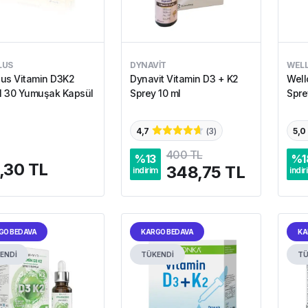
LUS
DYNAVIT
WEL
us Vitamin D3K2
Dynavit Vitamin D3 + K2
Well
el 30 Yumuşak Kapsül
Sprey 10 ml
Spre
4,7
(
3
)
5,0
400 TL
%
13
%
1
,30 TL
348,75 TL
indirim
indir
GO BEDAVA
KARGO BEDAVA
KA
ENDİ
TÜKENDİ
TÜ