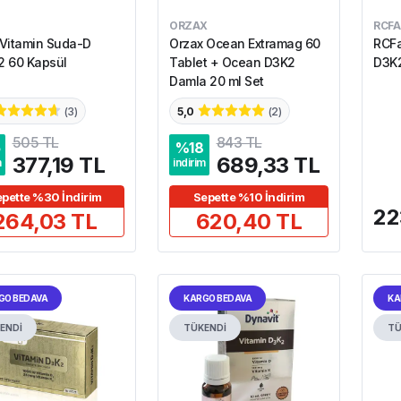
ORZAX
RCF
Vitamin Suda-D
Orzax Ocean Extramag 60
RCFa
 60 Kapsül
Tablet + Ocean D3K2
D3K2
Damla 20 ml Set
(
3
)
5,0
(
2
)
505 TL
843 TL
5
%
18
377,19 TL
689,33 TL
m
indirim
pette %30 İndirim
Sepette %10 İndirim
22
264,03 TL
620,40 TL
GO BEDAVA
KARGO BEDAVA
KA
ENDİ
TÜKENDİ
TÜ