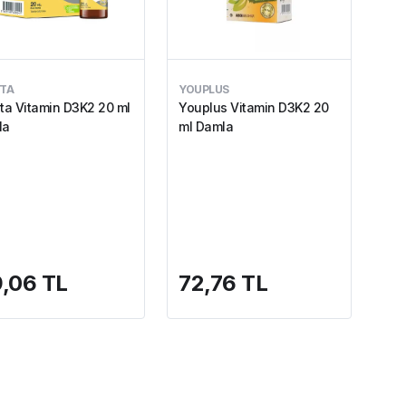
TA
YOUPLUS
ta Vitamin D3K2 20 ml
Youplus Vitamin D3K2 20
la
ml Damla
9,06 TL
72,76 TL