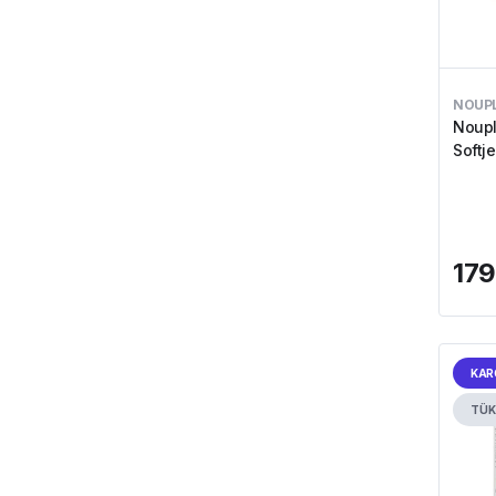
NOUP
Noupl
Softj
179
KAR
TÜK