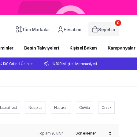
0
Tüm Markalar
Hesabım
Sepetim
aminler
Besin Takviyeleri
Kişisel Bakım
Kampanyalar
%100 Orijinal Ürünler
%100 Müşteri Memnuniyeti
aturalnest
Nouplus
Nutraxin
OnVita
Orzax
RCFarm
Toplam
26
ürün