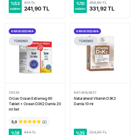
513 TL
368,80 TL
%
53
%
10
241,90 TL
331,92 TL
indirim
indirim
KARGO BEDAVA
KARGO BEDAVA
TÜKENDİ
TÜKENDİ
ORZAX
NATURALNEST
Orzax Ocean Extramag 60
Naturalnest Vitamin D3K2
Tablet + Ocean D3K2 Damla 20
Damla 10 ml
ml Set
5,0
(
2
)
843 TL
224,50 TL
%
18
%
35