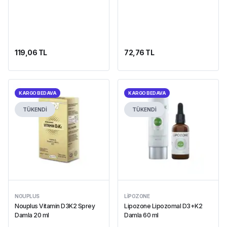
119,06 TL
72,76 TL
KARGO BEDAVA
KARGO BEDAVA
TÜKENDİ
TÜKENDİ
NOUPLUS
LIPOZONE
Nouplus Vitamin D3K2 Sprey
Lipozone Lipozomal D3+K2
Damla 20 ml
Damla 60 ml