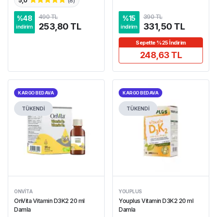
5,0
(
8
)
490 TL
390 TL
%
48
%
15
253,80 TL
331,50 TL
indirim
indirim
Sepette %25 İndirim
248,63 TL
KARGO BEDAVA
KARGO BEDAVA
TÜKENDİ
TÜKENDİ
ONVITA
YOUPLUS
OnVita Vitamin D3K2 20 ml
Youplus Vitamin D3K2 20 ml
Damla
Damla