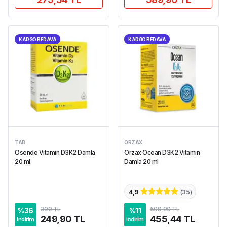
KARGO BEDAVA
KARGO BEDAVA
TAB
ORZAX
Osende Vitamin D3K2 Damla
Orzax Ocean D3K2 Vitamin
20 ml
Damla 20 ml
4,9
(
35
)
390 TL
509,90 TL
%
36
%
11
249,90 TL
455,44 TL
indirim
indirim