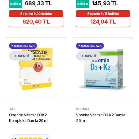
689,33 TL
145,93 TL
indirim
indirim
Sepette %10 İndirim
Sepette %15 İndirim
620,40 TL
124,04 TL
KARGO BEDAVA
KARGO BEDAVA
TÜKENDİ
TÜKENDİ
TAB
VOONKA
Osende Vitamin D3K2
Voonka Vitamin D3 K2 Damla
Kompleks Damla 20 ml
25 ml