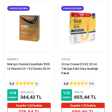
KARGO BEDAVA
KARGO BEDAVA
MARNYS
ORZAX
Marnys Curena Essentials 1000
Orzax Ocean D3 K2 20 ml
UI Vitamin D3 + K2 Damla 20 ml
Takviye Edici Gıda Avantajlı
Paket
5,0
(
1
)
4,8
(
15
)
399,90 TL
749 TL
%
14
%
12
344,42 TL
655,44 TL
indirim
indirim
Sepette %20 İndirim
Sepette %10 İndirim
275,54 TL
589,90 TL