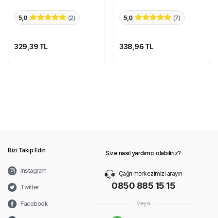
5,0
(
2
)
5,0
(
7
)
329,39 TL
338,96 TL
Bizi Takip Edin
Size nasıl yardımcı olabiliriz?
Instagram
Çağrı merkezimizi arayın
0850 885 15 15
Twitter
veya
Facebook