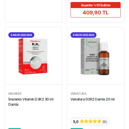
Sepette %10 İndirim
409,90 TL
KARGO BEDAVA
KARGO BEDAVA
IMUNEKS
VENATURA
İmuneks Vitamin D3K2 30 ml
Venatura D3K2 Damla 20 ml
Damla
5,0
(
9
)