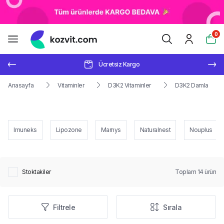
0
Ücretsiz Kargo
Anasayfa
Vitaminler
D3K2 Vitaminler
D3K2 Damla
Imuneks
Lipozone
Marnys
Naturalnest
Nouplus
Stoktakiler
Toplam
14
ürün
Filtrele
Sırala