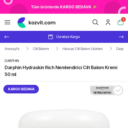
0
Ücretsiz Kargo
Anasayfa
Cilt Bakımı
Hassas Cilt Bakım Ürünleri
Darphin
DARPHIN
Darphin Hydraskin Rich Nemlendirici Cilt Bakım Kremi
50 ml
KARGO BEDAVA