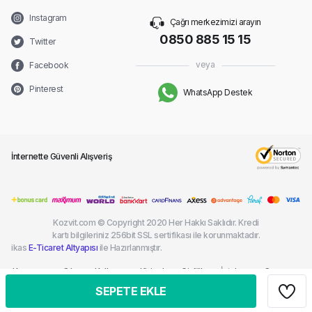
Instagram
Çağrı merkezimizi arayın
0850 885 15 15
Twitter
veya
Facebook
Pinterest
WhatsApp Destek
İnternette Güvenli Alışveriş
Kozvit.com © Copyright 2020 Her Hakkı Saklıdır. Kredi
kartı bilgileriniz 256bit SSL sertifikası ile korunmaktadır.
ikas
E-Ticaret Altyapısı
ile Hazırlanmıştır.
Kargom
Sık
Kullanım
Kişisel
Gizlilik
İptal ve
Çerez
Nerede?
Sorulan
Şartları
Verilerin
ve
İade
Politikası
SEPETE EKLE
Sorular
Korunması
Güvenlik
Şartları