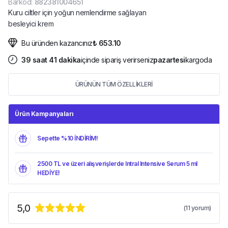
Barkod
:
882381004651
Kuru ciltler için yoğun nemlendirme sağlayan
besleyici krem
Bu üründen kazancınız
₺ 653.10
39
saat
41
dakika
içinde sipariş verirseniz
pazartesi
kargoda
ÜRÜNÜN TÜM ÖZELLİKLERİ
Ürün Kampanyaları
Sepette %10 İNDİRİM!
2500 TL ve üzeri alışverişlerde Intral Intensive Serum 5 ml
HEDİYE!
5,0
(
11
yorum)