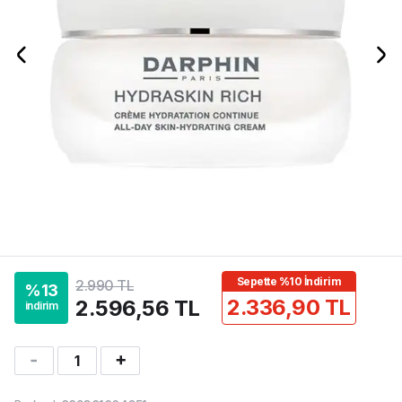
Sepette %10 İndirim
2.990 TL
%
13
2.336,90 TL
2.596,56 TL
indirim
1