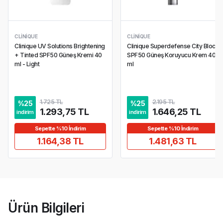
CLINIQUE
CLINIQUE
Clinique UV Solutions Brightening
Clinique Superdefense City Block
+ Tinted SPF50 Güneş Kremi 40
SPF50 Güneş Koruyucu Krem 40
ml - Light
ml
1.725 TL
2.195 TL
%
25
%
25
1.293,75 TL
1.646,25 TL
indirim
indirim
Sepette %10 İndirim
Sepette %10 İndirim
1.164,38 TL
1.481,63 TL
Ürün Bilgileri