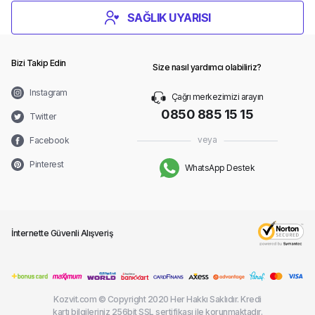
SAĞLIK UYARISI
Bizi Takip Edin
Size nasıl yardımcı olabiliriz?
Instagram
Çağrı merkezimizi arayın
0850 885 15 15
Twitter
veya
Facebook
Pinterest
WhatsApp Destek
İnternette Güvenli Alışveriş
Kozvit.com © Copyright 2020 Her Hakkı Saklıdır. Kredi
kartı bilgileriniz 256bit SSL sertifikası ile korunmaktadır.