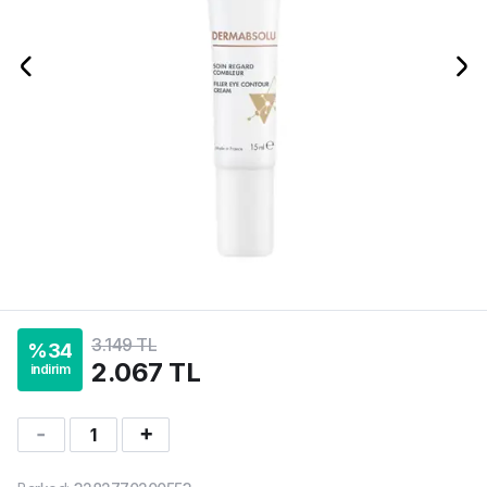
3.149 TL
%
34
2.067 TL
indirim
1