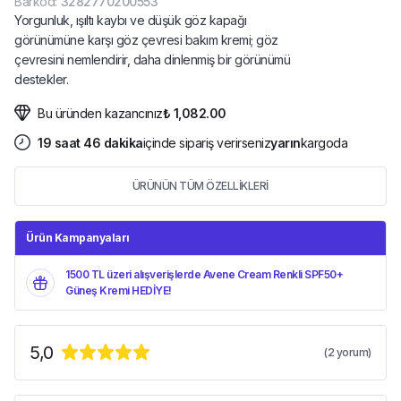
Barkod
:
3282770200553
Yorgunluk, ışıltı kaybı ve düşük göz kapağı
görünümüne karşı göz çevresi bakım kremi; göz
çevresini nemlendirir, daha dinlenmiş bir görünümü
destekler.
Bu üründen kazancınız
₺ 1,082.00
19
saat
46
dakika
içinde sipariş verirseniz
yarın
kargoda
ÜRÜNÜN TÜM ÖZELLİKLERİ
Ürün Kampanyaları
1500 TL üzeri alışverişlerde Avene Cream Renkli SPF50+
Güneş Kremi HEDİYE!
5,0
(
2
yorum)