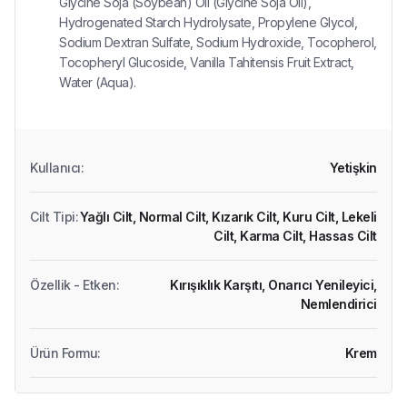
Glycine Soja (Soybean) Oil (Glycine Soja Oil),
Hydrogenated Starch Hydrolysate, Propylene Glycol,
Sodium Dextran Sulfate, Sodium Hydroxide, Tocopherol,
Tocopheryl Glucoside, Vanilla Tahitensis Fruit Extract,
Water (Aqua).
Kullanıcı
:
Yetişkin
Cilt Tipi
:
Yağlı Cilt,
Normal Cilt,
Kızarık Cilt,
Kuru Cilt,
Lekeli
Cilt,
Karma Cilt,
Hassas Cilt
Özellik - Etken
:
Kırışıklık Karşıtı,
Onarıcı Yenileyici,
Nemlendirici
Ürün Formu
:
Krem