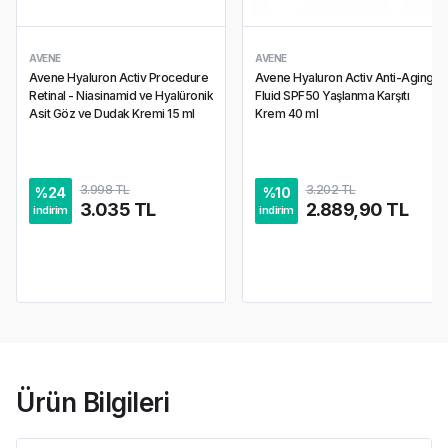
AVENE
AVENE
Avene Hyaluron Activ Procedure
Avene Hyaluron Activ Anti-Aging
Retinal - Niasinamid ve Hyalüronik
Fluid SPF50 Yaşlanma Karşıtı
Asit Göz ve Dudak Kremi 15 ml
Krem 40 ml
3.998 TL
3.202 TL
%
24
%
10
3.035 TL
2.889,90 TL
indirim
indirim
Ürün Bilgileri