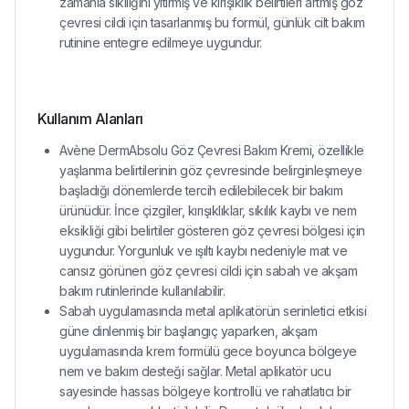
zamanla sıkılığını yitirmiş ve kırışıklık belirtileri artmış göz
çevresi cildi için tasarlanmış bu formül, günlük cilt bakım
rutinine entegre edilmeye uygundur.
Kullanım Alanları
Avène DermAbsolu Göz Çevresi Bakım Kremi, özellikle
yaşlanma belirtilerinin göz çevresinde belirginleşmeye
başladığı dönemlerde tercih edilebilecek bir bakım
ürünüdür. İnce çizgiler, kırışıklıklar, sıkılık kaybı ve nem
eksikliği gibi belirtiler gösteren göz çevresi bölgesi için
uygundur. Yorgunluk ve ışıltı kaybı nedeniyle mat ve
cansız görünen göz çevresi cildi için sabah ve akşam
bakım rutinlerinde kullanılabilir.
Sabah uygulamasında metal aplikatörün serinletici etkisi
güne dinlenmiş bir başlangıç yaparken, akşam
uygulamasında krem formülü gece boyunca bölgeye
nem ve bakım desteği sağlar. Metal aplikatör ucu
sayesinde hassas bölgeye kontrollü ve rahatlatıcı bir