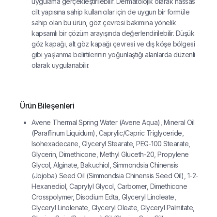
uygulama gerçekleştirilebilir. Dermatolojik olarak hassas
cilt yapısına sahip kullanıcılar için de uygun bir formüle
sahip olan bu ürün, göz çevresi bakımına yönelik
kapsamlı bir çözüm arayışında değerlendirilebilir. Düşük
göz kapağı, alt göz kapağı çevresi ve dış köşe bölgesi
gibi yaşlanma belirtilerinin yoğunlaştığı alanlarda düzenli
olarak uygulanabilir.
Ürün Bileşenleri
Avene Thermal Spring Water (Avene Aqua), Mineral Oil
(Paraffinum Liquidum), Caprylic/Capric Triglyceride,
Isohexadecane, Glyceryl Stearate, PEG-100 Stearate,
Glycerin, Dimethicone, Methyl Gluceth-20, Propylene
Glycol, Alginate, Bakuchiol, Simmondsia Chinensis
(Jojoba) Seed Oil (Simmondsia Chinensis Seed Oil), 1-2-
Hexanediol, Caprylyl Glycol, Carbomer, Dimethicone
Crosspolymer, Disodium Edta, Glyceryl Linoleate,
Glyceryl Linolenate, Glyceryl Oleate, Glyceryl Palmitate,