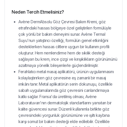
Neden Tercih Etmelisiniz?
Avène DermAbsolu Göz Çevresi Bakım Kremi, göz
etrafındaki hassas bölgeye özel geliştirilen formülüyle
çok yönlü bir bakım deneyimi sunar. Avène Termal
Suyu'nun yatıştırıcı özelliği, formülün genel etkinliğini
desteklerken hassas ciltlere uygun bir kullanım profili
oluşturur. Hem nemlendirme hem de sıkılık desteği
sağlayan bu krem, ince çizgi ve kırışıklıkların görünümünü
azaltmaya yönelik bileşenlerle güçlendirilmiştir.
Ferahlatıcı metal masaj aplikatörü, ürünün uygulanmasını
kolaylaştırırken göz çevresine eş zamanlı bir masaj
imkânı tanır. Metal aplikatörün serin dokunuşu, özellikle
sabah uygulamalarında göz çevresini canlandırmaya
katkı sağlar. Fransa'da üretilmiş olması, Avène
Laboratuvarı'nın dermatolojik standartlarını yansıtan bir
kalite güvencesi sunar. Düzenli kullanımla birlikte göz
çevresindeki yorgunluk görünümüne ve ışıltı kaybına
karşı somut bir bakım desteği elde edilebilir. Özellikle