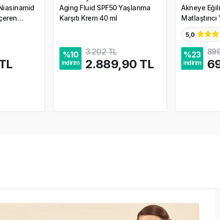
 Niasinamid
Aging Fluid SPF50 Yaşlanma
Akneye Eğilim
İçeren
Karşıtı Krem 40 ml
Matlaştırıcı
200 ml
5,0
3.202 TL
899
%
10
%
23
 TL
2.889,90 TL
6
indirim
indirim