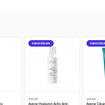
KARGO BEDAVA
KARGO BED
AVENE
AVENE
iv
Avene Hyaluron Activ Anti-
Avene Clean