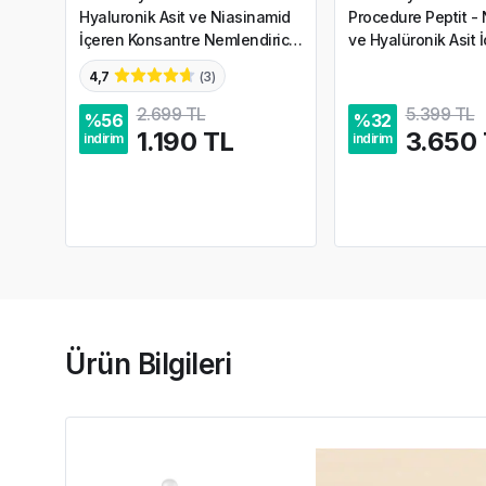
Hyaluronik Asit ve Niasinamid
Procedure Peptit -
İçeren Konsantre Nemlendirici
ve Hyalüronik Asit 
Serum 30 ml
Serum 20 ml
4,7
(
3
)
2.699 TL
5.399 TL
%
56
%
32
1.190 TL
3.650
indirim
indirim
Ürün Bilgileri