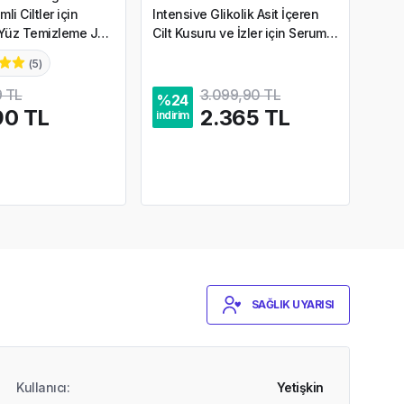
li Ciltler için
Intensive Glikolik Asit İçeren
Lakt
 Yüz Temizleme Jeli
Cilt Kusuru ve İzler için Serum
Arınd
30 ml
Temi
(
5
)
 TL
3.099,90 TL
%
24
%
2
90 TL
2.365 TL
indirim
indir
SAĞLIK UYARISI
Kullanıcı
:
Yetişkin