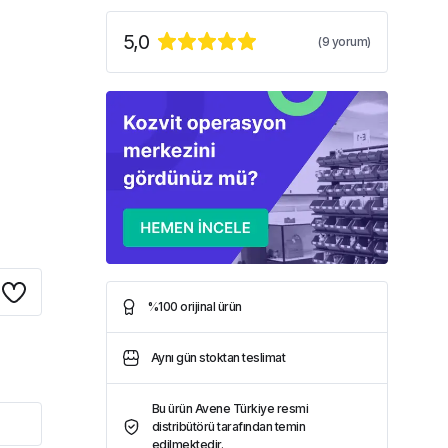
5,0
(
9
yorum)
%100 orijinal ürün
Aynı gün stoktan teslimat
Bu ürün Avene Türkiye resmi
distribütörü tarafından temin
edilmektedir.