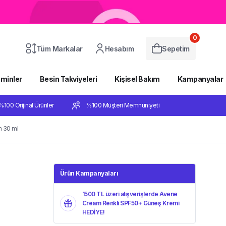
0
Tüm Markalar
Hesabım
Sepetim
aminler
Besin Takviyeleri
Kişisel Bakım
Kampanyalar
%100 Orijinal Ürünler
%100 Müşteri Memnuniyeti
m 30 ml
Ürün Kampanyaları
1500 TL üzeri alışverişlerde Avene
Cream Renkli SPF50+ Güneş Kremi
HEDİYE!