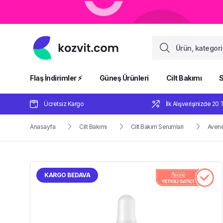
Flaş İndirimler ⚡️
Güneş Ürünleri
Cilt Bakımı
S
Ücretsiz Kargo
İlk Alışverişinizde 20 
Anasayfa
Cilt Bakımı
Cilt Bakım Serumları
Avene
KARGO BEDAVA