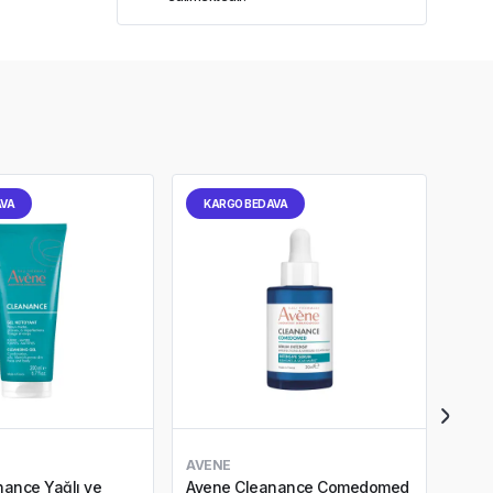
AVA
KARGO BEDAVA
KA
AVENE
AVE
ance Yağlı ve
Avene Cleanance Comedomed
Ave