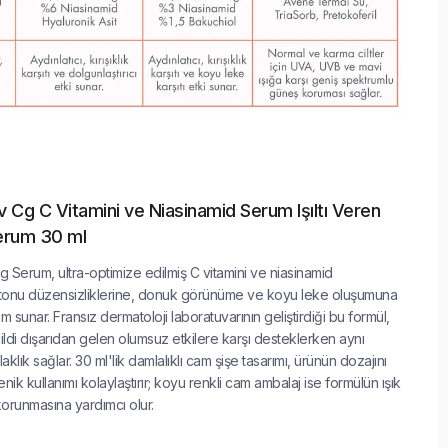
 Cg C Vitamini ve Niasinamid Serum Işıltı Veren
Serum 30 ml
g Serum, ultra-optimize edilmiş C vitamini ve niasinamid
 tonu düzensizliklerine, donuk görünüme ve koyu leke oluşumuna
m sunar. Fransız dermatoloji laboratuvarının geliştirdiği bu formül,
cildi dışarıdan gelen olumsuz etkilere karşı desteklerken aynı
lık sağlar. 30 ml'lik damlalıklı cam şişe tasarımı, ürünün dozajını
nik kullanımı kolaylaştırır; koyu renkli cam ambalaj ise formülün ışık
orunmasına yardımcı olur.