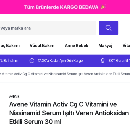
aç Bakımı
Vücut Bakım
Anne Bebek
Makyaj
Vit
TL Ek İndirim
17:00'a Kadar Aynı Gün Kargo
SKT Garantili 
 Vitamin Activ Cg C Vitamini ve Niasinamid Serum Işıltı Veren Antioksidan Etkili Seru
AVENE
Avene Vitamin Activ Cg C Vitamini ve
Niasinamid Serum Işıltı Veren Antioksidan
Etkili Serum 30 ml