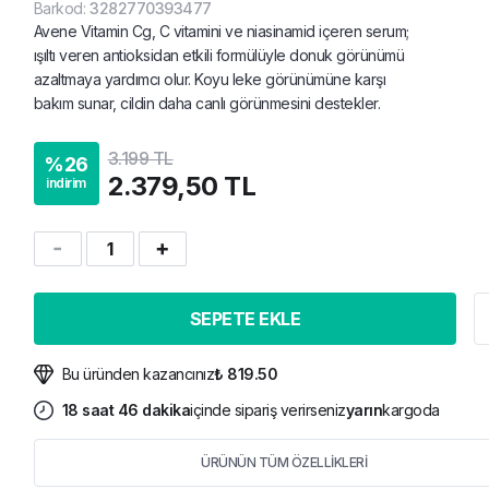
Barkod
:
3282770393477
Avene Vitamin Cg, C vitamini ve niasinamid içeren serum;
ışıltı veren antioksidan etkili formülüyle donuk görünümü
azaltmaya yardımcı olur. Koyu leke görünümüne karşı
bakım sunar, cildin daha canlı görünmesini destekler.
3.199 TL
%
26
2.379,50 TL
indirim
1
SEPETE EKLE
Bu üründen kazancınız
₺ 819.50
18
saat
46
dakika
içinde sipariş verirseniz
yarın
kargoda
ÜRÜNÜN TÜM ÖZELLİKLERİ