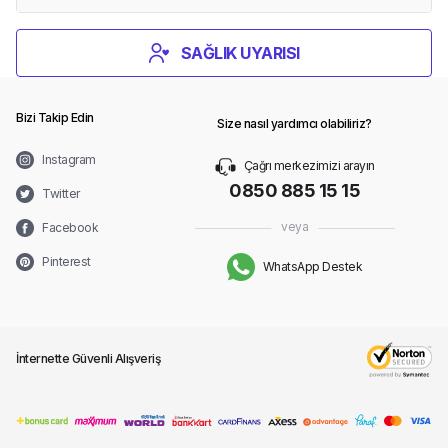
SAĞLIK UYARISI
Bizi Takip Edin
Size nasıl yardımcı olabiliriz?
Instagram
Çağrı merkezimizi arayın
0850 885 15 15
Twitter
veya
Facebook
Pinterest
WhatsApp Destek
İnternette Güvenli Alışveriş