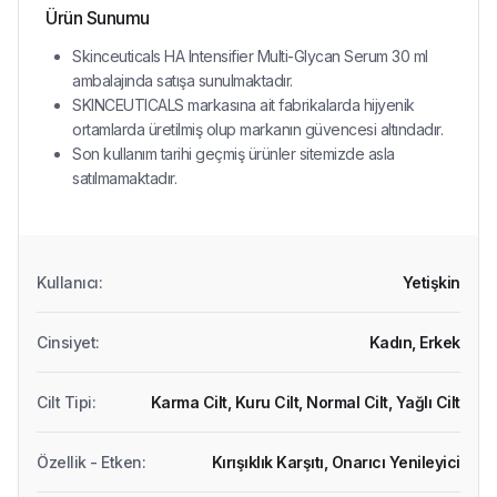
Ürün Sunumu
Skinceuticals HA Intensifier Multi-Glycan Serum 30 ml
ambalajında satışa sunulmaktadır.
SKINCEUTICALS markasına ait fabrikalarda hijyenik
ortamlarda üretilmiş olup markanın güvencesi altındadır.
Son kullanım tarihi geçmiş ürünler sitemizde asla
satılmamaktadır.
Kullanıcı
:
Yetişkin
Cinsiyet
:
Kadın,
Erkek
Cilt Tipi
:
Karma Cilt,
Kuru Cilt,
Normal Cilt,
Yağlı Cilt
Özellik - Etken
:
Kırışıklık Karşıtı,
Onarıcı Yenileyici