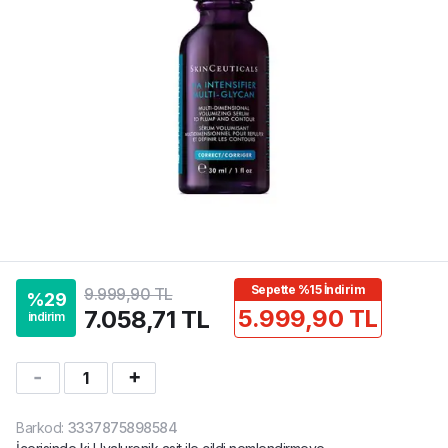
Sepette %15 İndirim
9.999,90 TL
%
29
5.999,90 TL
7.058,71 TL
indirim
1
Barkod
:
3337875898584