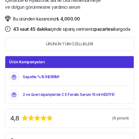
İçerisinde ki Hyaluronik asit ile cildi nemlendirmeye
ve dolgun görünmesine yardımcı serum
Bu üründen kazancınız
₺ 4,000.00
43
saat
45
dakika
içinde sipariş verirseniz
pazartesi
kargoda
ÜRÜNÜN TÜM ÖZELLİKLERİ
Ürün Kampanyaları
Sepette %15 İNDİRİM!
2 ve üzeri siparişlerde C E Ferulic Serum 15 ml HEDİYE!
4,8
(
6
yorum)