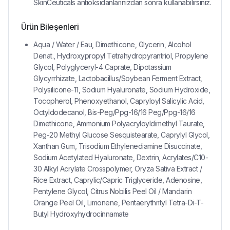
SkinCeuticals antioksidanlarınızdan sonra kullanabilirsiniz.
Ürün Bileşenleri
Aqua / Water / Eau, Dimethicone, Glycerin, Alcohol
Denat., Hydroxypropyl Tetrahydropyrantriol, Propylene
Glycol, Polyglyceryl-4 Caprate, Dipotassium
Glycyrrhizate, Lactobacillus/Soybean Ferment Extract,
Polysilicone-11, Sodium Hyaluronate, Sodium Hydroxide,
Tocopherol, Phenoxyethanol, Capryloyl Salicylic Acid,
Octyldodecanol, Bis-Peg/Ppg-16/16 Peg/Ppg-16/16
Dimethicone, Ammonium Polyacryloyldimethyl Taurate,
Peg-20 Methyl Glucose Sesquistearate, Caprylyl Glycol,
Xanthan Gum, Trisodium Ethylenediamine Disuccinate,
Sodium Acetylated Hyaluronate, Dextrin, Acrylates/C10-
30 Alkyl Acrylate Crosspolymer, Oryza Sativa Extract /
Rice Extract, Caprylic/Capric Triglyceride, Adenosine,
Pentylene Glycol, Citrus Nobilis Peel Oil / Mandarin
Orange Peel Oil, Limonene, Pentaerythrityl Tetra-Di-T-
Butyl Hydroxyhydrocinnamate