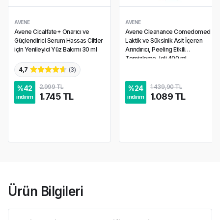
AVENE
AVENE
Avene Cicalfate+ Onarıcı ve
Avene Cleanance Comedomed
Güçlendirici Serum Hassas Ciltler
Laktik ve Süksinik Asit İçeren
için Yenileyici Yüz Bakımı 30 ml
Arındırıcı, Peeling Etkili
Temizleme Jeli 400 ml
4,7
(
3
)
2.999 TL
1.439,90 TL
%
42
%
24
1.745 TL
1.089 TL
indirim
indirim
Ürün Bilgileri