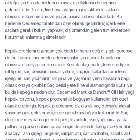
olduğu için bu ortamın tüm olumsuz özelliklerini de üzerine
çekmektedir. Tozlar, kirli hava, yağmur gibi faktörler saçların
olumsuz etkilenmesine ve yıpranmasına sebep olmaktadır. Bu
nedenle Cecemed tarafından özel olarak geliştirilmiş içeriklerle
saçlara gerekli bakımı yapmak, dış ortamdan gelen tüm etkilerden
korunmak anlamına gelmektedir.
Kepek problemi dışarıdan çok ciddi bir sorun değilmiş gibi görünse
de bu sorunla mücadele eden insanlar için günlük hayatlarını
olumsuz etkileyen bir durumdur. Kepek oluşumu kişilerin saç tipine,
cilt tipine, saç derisinin hassasiyetine, saç için kullanılan ürünlerin
içeriğine, saç yıkamanın sıklığına ve yaşanılan yerin havasına bağlı
olarak ortaya çıkabilir. Saç derisi yeterli nemi alamadığında kurur ve
bu da kepeğe neden olur. Cecemed Manuka Dandruff Oil Hair yağlı
kepek losyonu, kepek problemi ile boğuşan kullanıcılar için özel
olarak üretilmiştir. Kepek problemine ek olarak saç derisiyle alakalı
yaşanan pek çok sorun için de gönül rahatlığıyla kullanılabilir. Saç
derisinde meydana gelen kepek, kızarıklık, aşırı yağlanma ya da
pullanma gibi sorunların çözümü için de etkilidir. İçeriğinde yer alan
adaçayı, latin çiçeği, argenin, ısırgan otu, sarı ballıbaba, salisilik asit,