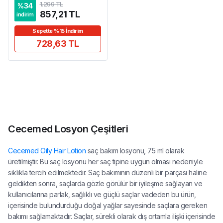
1.299 TL
%
34
857,21 TL
indirim
Sepette %15 İndirim
728,63 TL
Cecemed Losyon Çeşitleri
Cecemed Oily Hair Lotion
saç bakım losyonu, 75 ml olarak
üretilmiştir. Bu saç losyonu her saç tipine uygun olması nedeniyle
sıklıkla tercih edilmektedir. Saç bakımının düzenli bir parçası haline
geldikten sonra, saçlarda gözle görülür bir iyileşme sağlayan ve
kullanıcılarına parlak, sağlıklı ve güçlü saçlar vadeden bu ürün,
içerisinde bulundurduğu doğal yağlar sayesinde saçlara gereken
bakımı sağlamaktadır. Saçlar, sürekli olarak dış ortamla ilişki içerisinde