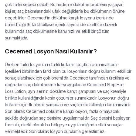
çok farklı sebebi olabilir. Bu nedenle dökülme problemi yaşayan
kişiler, saç bakımlarındaki ufak değişiklerle bu dökülmenin önüne
geçebilirler. Cecemed’in dökülme karşıtı losyonu içerisinde
barındırdığı 16 farklı bitkisel içerik sayesinde özellikle düzenli
kullanımda saç dökülmesine karşı hızlı ve etkili bir çözüm
sunmaktadır.
Cecemed Losyon Nasıl Kullanılır?
Üretilen farklı losyonların farklı kullanım çeşitleri bulunmaktadır.
İçerikleri birbirinden farklı olan bu losyonların doğru kullanımı etkili bir
sonuç alabilmek için çok önemlidir. Cecemed tarafından üretilmiş ve
doğrudan saç dökülmesine karşı uygulanan Cecemed Stop Hair
Loss Lotion, aynı serinin dökülme karşıtı şampuanı ve saç kremiyle
birlikte kullanıldığında kesin çözümler sunmaktadır. Losyonun doğru
kullanımı için ilk olarak şampuan ve saç kremi kullanılıp durulanmalıdır.
Son olarak Cecemed dökülme karşıtı losyon, fazla olmayacak
şekilde doğrudan saç derisine uygulanmalıdır. Saç derisini besleyen
formülü, direkt olarak bu bölgeye uygulandığında etkili sonuçlar
vermektedir. Son olarak losyon durulama gerektirmez.