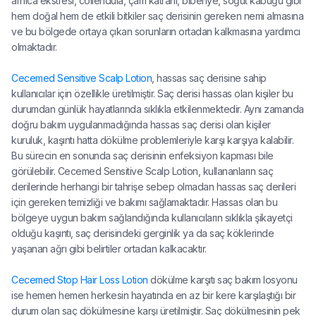
arnica ekstresi, collendula, çam katranı, biberiye, söğüt kabuğu gibi
hem doğal hem de etkili bitkiler saç derisinin gereken nemi almasına
ve bu bölgede ortaya çıkan sorunların ortadan kalkmasına yardımcı
olmaktadır.
Cecemed Sensitive Scalp Lotion
, hassas saç derisine sahip
kullanıcılar için özellikle üretilmiştir. Saç derisi hassas olan kişiler bu
durumdan günlük hayatlarında sıklıkla etkilenmektedir. Aynı zamanda
doğru bakım uygulanmadığında hassas saç derisi olan kişiler
kuruluk, kaşıntı hatta dökülme problemleriyle karşı karşıya kalabilir.
Bu sürecin en sonunda saç derisinin enfeksiyon kapması bile
görülebilir. Cecemed Sensitive Scalp Lotion, kullananların saç
derilerinde herhangi bir tahrişe sebep olmadan hassas saç derileri
için gereken temizliği ve bakımı sağlamaktadır. Hassas olan bu
bölgeye uygun bakım sağlandığında kullanıcıların sıklıkla şikayetçi
olduğu kaşıntı, saç derisindeki gerginlik ya da saç köklerinde
yaşanan ağrı gibi belirtiler ortadan kalkacaktır.
Cecemed Stop Hair Loss Lotion
dökülme karşıtı saç bakım losyonu
ise hemen hemen herkesin hayatında en az bir kere karşılaştığı bir
durum olan saç dökülmesine karşı üretilmiştir. Saç dökülmesinin pek