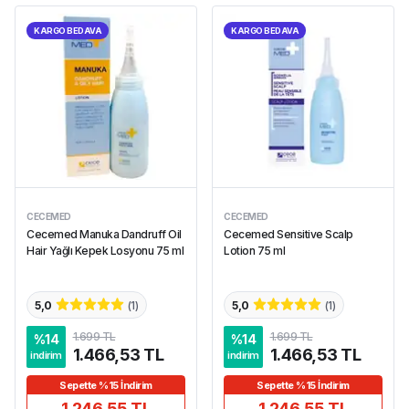
KARGO BEDAVA
KARGO BEDAVA
CECEMED
CECEMED
Cecemed Manuka Dandruff Oil
Cecemed Sensitive Scalp
Hair Yağlı Kepek Losyonu 75 ml
Lotion 75 ml
5,0
(
1
)
5,0
(
1
)
1.699 TL
1.699 TL
%
14
%
14
1.466,53 TL
1.466,53 TL
indirim
indirim
Sepette %15 İndirim
Sepette %15 İndirim
1.246,55 TL
1.246,55 TL