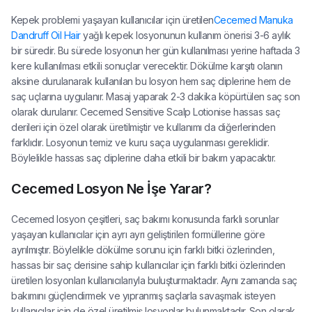
Kepek problemi yaşayan kullanıcılar için üretilen
Cecemed Manuka
Dandruff Oil Hair
yağlı kepek losyonunun kullanım önerisi 3-6 aylık
bir süredir. Bu sürede losyonun her gün kullanılması yerine haftada 3
kere kullanılması etkili sonuçlar verecektir. Dökülme karşıtı olanın
aksine durulanarak kullanılan bu losyon hem saç diplerine hem de
saç uçlarına uygulanır. Masaj yaparak 2-3 dakika köpürtülen saç son
olarak durulanır. Cecemed Sensitive Scalp Lotionise hassas saç
derileri için özel olarak üretilmiştir ve kullanımı da diğerlerinden
farklıdır. Losyonun temiz ve kuru saça uygulanması gereklidir.
Böylelikle hassas saç diplerine daha etkili bir bakım yapacaktır.
Cecemed Losyon Ne İşe Yarar?
Cecemed losyon çeşitleri, saç bakımı konusunda farklı sorunlar
yaşayan kullanıcılar için ayrı ayrı geliştirilen formüllerine göre
ayrılmıştır. Böylelikle dökülme sorunu için farklı bitki özlerinden,
hassas bir saç derisine sahip kullanıcılar için farklı bitki özlerinden
üretilen losyonları kullanıcılarıyla buluşturmaktadır. Aynı zamanda saç
bakımını güçlendirmek ve yıpranmış saçlarla savaşmak isteyen
kullanıcılar için de özel üretilmiş losyonlar bulunmaktadır. Son olarak