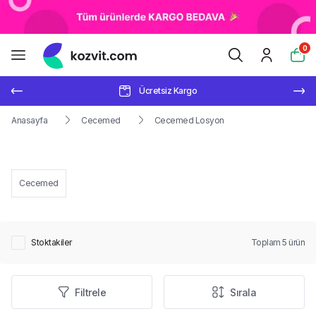
0
Ücretsiz Kargo
Anasayfa
Cecemed
Cecemed Losyon
Cecemed
Stoktakiler
Toplam
5
ürün
Filtrele
Sırala