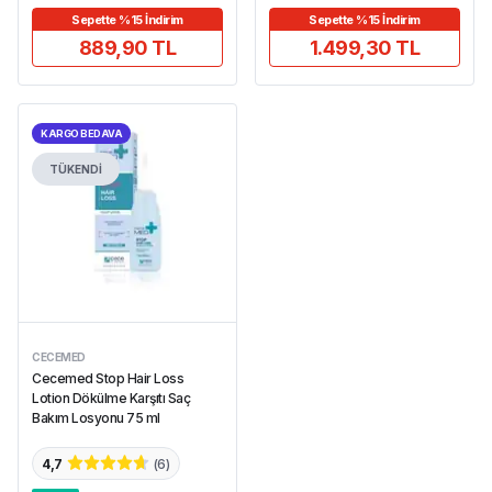
Sepette %15 İndirim
Sepette %15 İndirim
889,90 TL
1.499,30 TL
KARGO BEDAVA
TÜKENDİ
CECEMED
Cecemed Stop Hair Loss
Lotion Dökülme Karşıtı Saç
Bakım Losyonu 75 ml
4,7
(
6
)