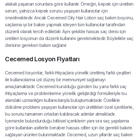
alakalı yaşanan sorunlara göre kullanılır. Örneğin, kepek için üretilen
serum, yalnızca kepek sorunu yaşayan kullanıcılar için
önerilmektedir. Ancak Cecemed Oily Hair Lotion saç bakım losyonu,
saçlarına iyi bir bakım yapmak isteyen tüm kullanıcılar tarafından
düzenli olarak tercih edilebilir. Aynı şekilde hassas saç derisi için
üretilen losyonun da düzenli kullanımı gerekmektedir. Böylelikle saç
derisine gereken bakım sağlanır.
Cecemed Losyon Fiyatları
Cecemed losyonlar, farklı ihtiyaçlara yönelik üretilmiş farklı çeşitleri
ile kullanıcılarına üst düzey bir memnuniyet sağlamayı
amaçlamaktadır. Cecemed kurulduğu günden bu yana farklı saç
ihtiyaçlarına ve problemlerine yönelik geliştirdiği formülleriyle bu
alandaki uzmanlığını kullanıcılarıyla buluşturmaktadır. Özellikle
dökülme problemi yaşayan kullanıcılar için ürettikleri özel içeriklerle,
bu sorunu tamamen ortadan kaldıracak adımlar atmaktadır.
İçerisinde bulundurduğu bitkisel içeriklerin yanı sıra saç yapılarına
göre kullanılan asitlerle beraber hassas ciltler için de gerekli bakımı
sağlayan ürünleri bulunmaktadır. Cecemed, uzun yıllardır saç bakım