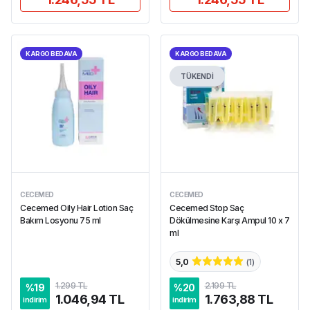
KARGO BEDAVA
KARGO BEDAVA
TÜKENDİ
CECEMED
CECEMED
Cecemed Oily Hair Lotion Saç
Cecemed Stop Saç
Bakım Losyonu 75 ml
Dökülmesine Karşı Ampul 10 x 7
ml
5,0
(
1
)
1.299 TL
2.199 TL
%
19
%
20
1.046,94 TL
1.763,88 TL
indirim
indirim