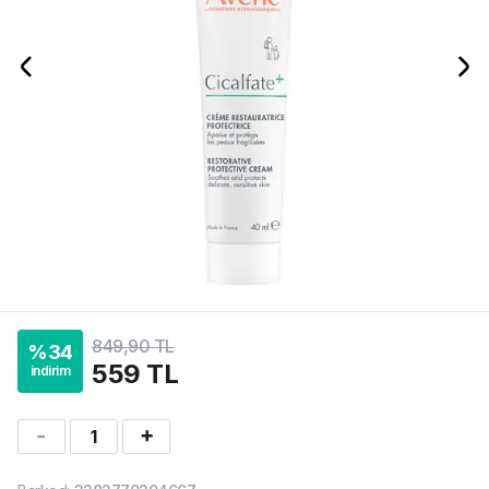
849,90 TL
%
34
559 TL
indirim
1