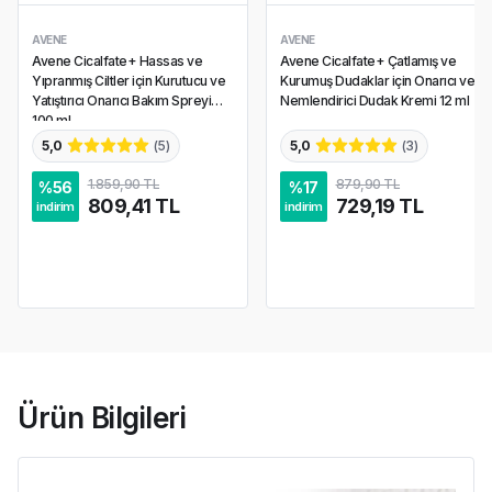
AVENE
AVENE
Avene Cicalfate+ Hassas ve
Avene Cicalfate+ Çatlamış ve
Yıpranmış Ciltler için Kurutucu ve
Kurumuş Dudaklar için Onarıcı ve
Yatıştırıcı Onarıcı Bakım Spreyi
Nemlendirici Dudak Kremi 12 ml
100 ml
5,0
(
5
)
5,0
(
3
)
1.859,90 TL
879,90 TL
%
56
%
17
809,41 TL
729,19 TL
indirim
indirim
Ürün Bilgileri