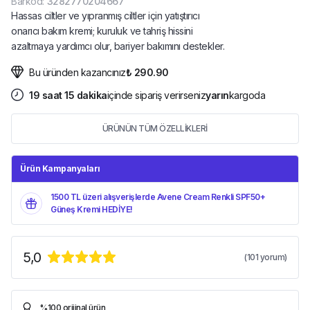
Barkod
:
3282770204667
Hassas ciltler ve yıpranmış ciltler için yatıştırıcı
onarıcı bakım kremi; kuruluk ve tahriş hissini
azaltmaya yardımcı olur, bariyer bakımını destekler.
Bu üründen kazancınız
₺ 290.90
19
saat
15
dakika
içinde sipariş verirseniz
yarın
kargoda
ÜRÜNÜN TÜM ÖZELLİKLERİ
Ürün Kampanyaları
1500 TL üzeri alışverişlerde Avene Cream Renkli SPF50+
Güneş Kremi HEDİYE!
5,0
(
101
yorum)
%100 orijinal ürün