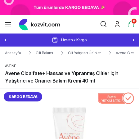
0
Ücretsiz Kargo
Anasayfa
Cilt Bakımı
Cilt Yatıştırıcı Ürünler
Avene Cicalfat
AVENE
Avene Cicalfate+ Hassas ve Yıpranmış Ciltler için
Yatıştırıcı ve Onarıcı Bakım Kremi 40 ml
KARGO BEDAVA