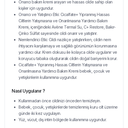
Onarıcı bakım kremi arayan ve hassas cilde sahip olan
kişiler için uygundur.
Onarıcı ve Yatıştırıcı Etki: Cicalfate+ Yıpranmış Hassas
Ciltlerin Yatışmasına ve Onarılmasına Yardımcı Bakım
Kremi, içeriğindeki Avène Termal Su, C+ Restore, Bakır-
Çinko Sülfat sayesinde cildi onarır ve yatıştırır.
Nemlendirici Etki: Cildi nazikçe yatıştırırken, cildin nem
ihtiyacını karşılamaya ve sağlıklı görünümün korunmasına
yardımcı olur. Krem dokusu ile kolayca cilde uygulanır ve
koruyucu tabaka oluşturarak cildin doğal bariyerini korur.
Cicalfate+ Yıpranmış Hassas Ciltlerin Yatışmasına ve
Onarılmasına Yardımcı Bakım Kremi bebek, çocuk ve
yetişkinlerin kullanımına uygundur.
Nasıl Uygulanır ?
Kullanmadan önce cildinizi önceden temizleyin.
Bebek, çocuk, yetişkinlerde temizlenmiş kuru cilt üzerine
günde iki kez uygulayın.
Yüz, vücut, dış intim bölgede kullanımına uygundur.