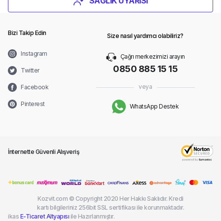
SAĞLIK UYARISI
Bizi Takip Edin
Size nasıl yardımcı olabiliriz?
Instagram
Çağrı merkezimizi arayın
0850 885 15 15
Twitter
veya
Facebook
Pinterest
WhatsApp Destek
İnternette Güvenli Alışveriş
Kozvit.com © Copyright 2020 Her Hakkı Saklıdır. Kredi
kartı bilgileriniz 256bit SSL sertifikası ile korunmaktadır.
ikas
E-Ticaret Altyapısı
ile Hazırlanmıştır.