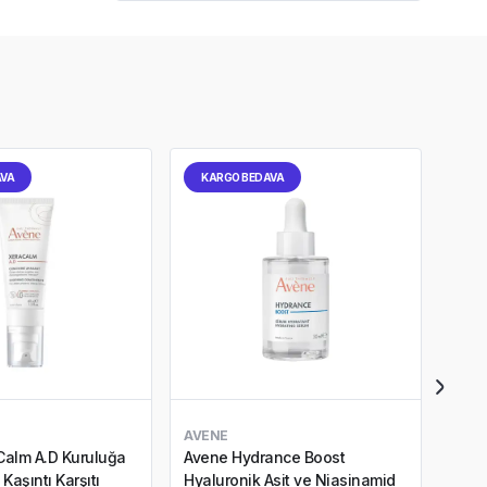
AVA
KARGO BEDAVA
KA
AVENE
AVE
Calm A.D Kuruluğa
Avene Hydrance Boost
Aven
Kaşıntı Karşıtı
Hyaluronik Asit ve Niasinamid
Eğili