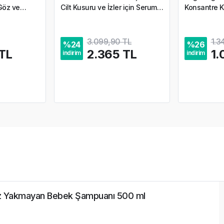
Göz ve
Cilt Kusuru ve İzler için Serum
Konsantre K
30 ml
3.099,90 TL
1.3
%
24
%
26
TL
2.365 TL
1.
indirim
indirim
z Yakmayan Bebek Şampuanı 500 ml