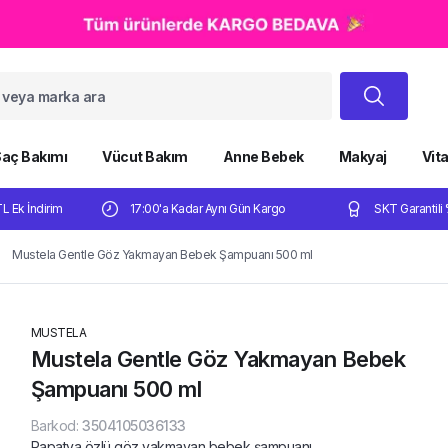
aç Bakımı
Vücut Bakım
Anne Bebek
Makyaj
Vit
TL Ek İndirim
17:00'a Kadar Aynı Gün Kargo
SKT Garantili 
Mustela Gentle Göz Yakmayan Bebek Şampuanı 500 ml
MUSTELA
Mustela Gentle Göz Yakmayan Bebek
Şampuanı 500 ml
Barkod
:
3504105036133
Papatya özlü göz yakmayan bebek şampuanı