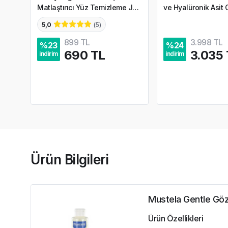
Matlaştırıcı Yüz Temizleme Jeli
ve Hyalüronik Asit 
200 ml
Dudak Kremi 15 ml
5,0
(
5
)
899 TL
3.998 TL
%
23
%
24
690 TL
3.035 
indirim
indirim
Ürün Bilgileri
Mustela Gentle Gö
Ürün Özellikleri