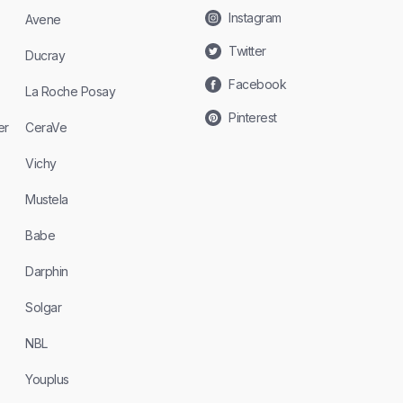
Instagram
Avene
Twitter
Ducray
Facebook
La Roche Posay
Pinterest
er
CeraVe
Vichy
Mustela
Babe
Darphin
Solgar
NBL
Youplus