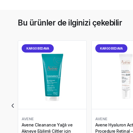
Bu ürünler de ilginizi çekebilir
KARGO BEDAVA
KARGO BEDAVA
AVENE
AVENE
Avene Cleanance Yağlı ve
Avene Hyaluron Act
Akneye Eğilimli Ciltler için
Procedure Retinal 