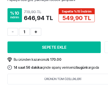
719,90 TL
Sepette %15 İndirim
%
10
646,94 TL
549,90 TL
indirim
1
SEPETE EKLE
Bu üründen kazancınız
₺ 170.00
14
saat
56
dakika
içinde sipariş verirseniz
bugün
kargoda
ÜRÜNÜN TÜM ÖZELLİKLERİ