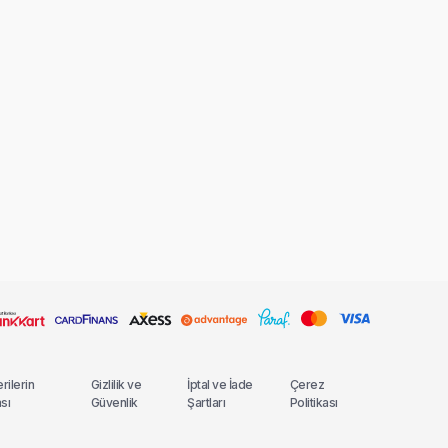
erilerin
Gizlilik ve
İptal ve İade
Çerez
sı
Güvenlik
Şartları
Politikası