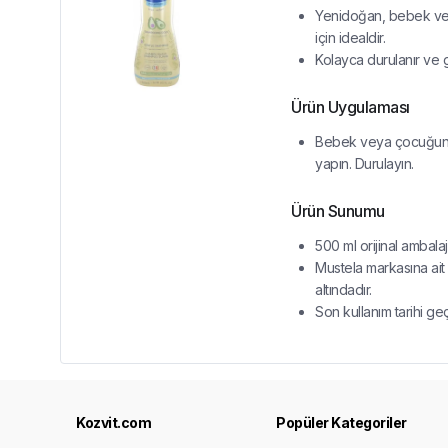
Yenidoğan, bebek ve ç
için idealdir.
Kolayca durulanır ve
Ürün Uygulaması
Bebek veya çocuğunuz
yapın. Durulayın.
Ürün Sunumu
500 ml orijinal ambala
Mustela markasına ait
altındadır.
Son kullanım tarihi ge
Kozvit.com
Popüler Kategoriler