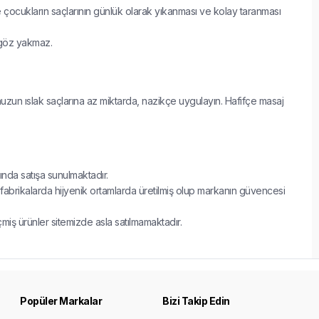
ocukların saçlarının günlük olarak yıkanması ve kolay taranması
 göz yakmaz.
un ıslak saçlarına az miktarda, nazikçe uygulayın. Hafifçe masaj
jında satışa sunulmaktadır.
 fabrikalarda hijyenik ortamlarda üretilmiş olup markanın güvencesi
çmiş ürünler sitemizde asla satılmamaktadır.
Popüler Markalar
Bizi Takip Edin