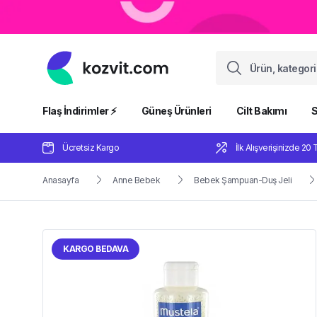
Flaş İndirimler ⚡️
Güneş Ürünleri
Cilt Bakımı
S
Ücretsiz Kargo
İlk Alışverişinizde 20 
Anasayfa
Anne Bebek
Bebek Şampuan-Duş Jeli
KARGO BEDAVA