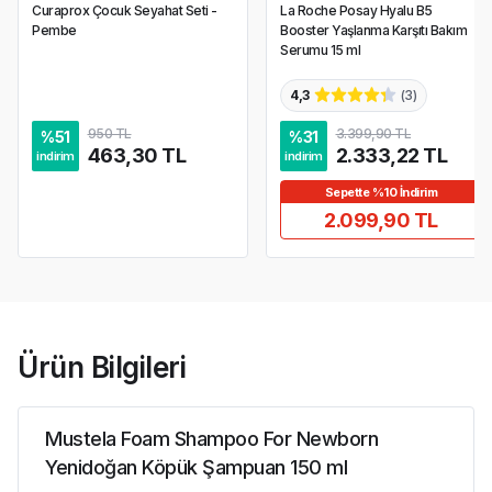
Curaprox Çocuk Seyahat Seti -
La Roche Posay Hyalu B5
Pembe
Booster Yaşlanma Karşıtı Bakım
Serumu 15 ml
4,3
(
3
)
950 TL
3.399,90 TL
%
51
%
31
463,30 TL
2.333,22 TL
indirim
indirim
Sepette %10 İndirim
2.099,90 TL
Ürün Bilgileri
Mustela Foam Shampoo For Newborn
Yenidoğan Köpük Şampuan 150 ml