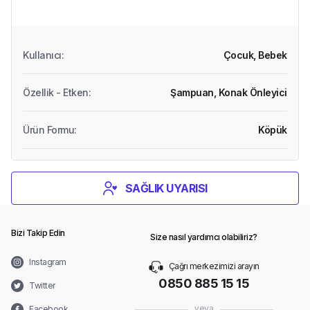
Kullanıcı
:
Çocuk,
Bebek
Özellik - Etken
:
Şampuan,
Konak Önleyici
Ürün Formu
:
Köpük
SAĞLIK UYARISI
Bizi Takip Edin
Size nasıl yardımcı olabiliriz?
Instagram
Çağrı merkezimizi arayın
0850 885 15 15
Twitter
veya
Facebook