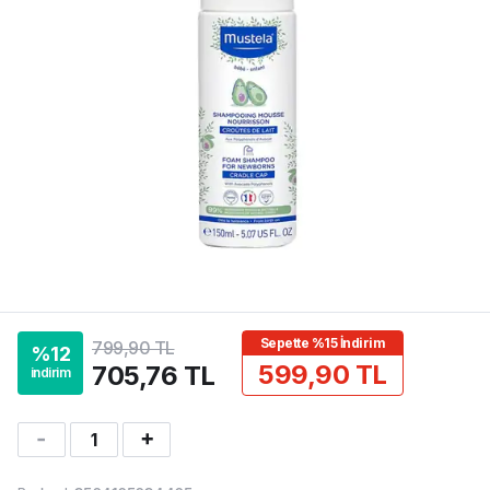
Sepette %15 İndirim
799,90 TL
%
12
599,90 TL
705,76 TL
indirim
1