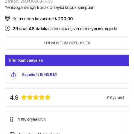
Barkod
:
3504105034405
Yenidoğanlar için konak önleyici köpük şampuan
Bu üründen kazancınız
₺ 200.00
29
saat
48
dakika
içinde sipariş verirseniz
yarın
kargoda
ÜRÜNÜN TÜM ÖZELLİKLERİ
Ürün Kampanyaları
Sepette %15 İNDİRİM!
4,9
(
18
yorum)
%100 orijinal ürün