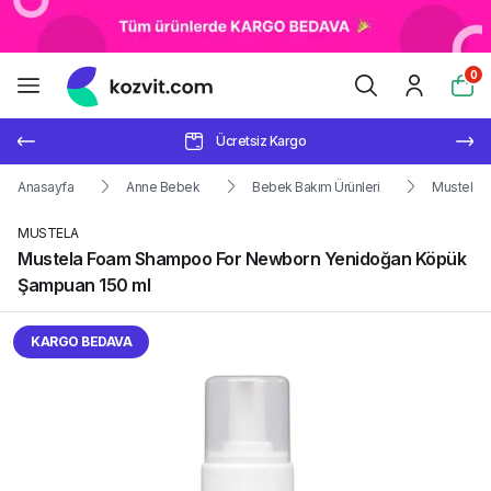
0
Ücretsiz Kargo
Anasayfa
Anne Bebek
Bebek Bakım Ürünleri
Mustela 
MUSTELA
Mustela Foam Shampoo For Newborn Yenidoğan Köpük
Şampuan 150 ml
KARGO BEDAVA