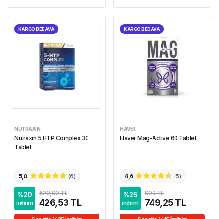
KARGO BEDAVA
KARGO BEDAVA
NUTRAXIN
HAVER
Nutraxin 5 HTP Complex 30
Haver Mag-Active 60 Tablet
Tablet
5,0
(
6
)
4,6
(
5
)
529,99 TL
999 TL
%
20
%
25
426,53 TL
749,25 TL
indirim
indirim