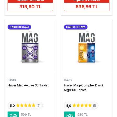
Sepette %25 İndirim
Sepette %15 İndirim
319,90 TL
636,86 TL
KARGO BEDAVA
KARGO BEDAVA
HAVER
HAVER
Haver Mag-Active 30 Tablet
Haver Mag-Complex Day &
Night 60 Tablet
5,0
(
4
)
5,0
(
1
)
599 TL
989 TL
%
25
%
25