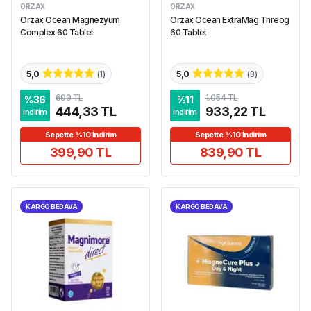
ORZAX
ORZAX
Orzax Ocean Magnezyum
Orzax Ocean ExtraMag Threog
Complex 60 Tablet
60 Tablet
5,0
(
1
)
5,0
(
3
)
699 TL
1.054 TL
%
36
%
11
444,33 TL
933,22 TL
indirim
indirim
Sepette %10 İndirim
Sepette %10 İndirim
399,90 TL
839,90 TL
KARGO BEDAVA
KARGO BEDAVA