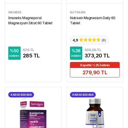
İMUNEKS
NUTRAXIN
İmuneks Magneporal
Nutraxin Magnesium Daily 60
Magnezyum Sitrat 60 Tablet
Tablet
4,9
(
8
)
575 TL
599,99 TL
%
50
%
38
285 TL
373,20 TL
indirim
indirim
Sepette %25 İndirim
279,90 TL
KARGO BEDAVA
KARGO BEDAVA