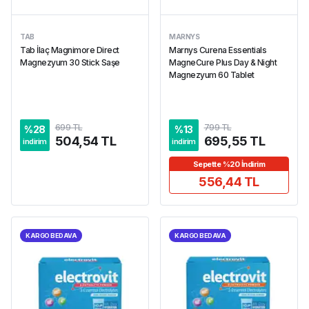
TAB
MARNYS
Tab İlaç Magnimore Direct
Marnys Curena Essentials
Magnezyum 30 Stick Saşe
MagneCure Plus Day & Night
Magnezyum 60 Tablet
699 TL
799 TL
%
28
%
13
504,54 TL
695,55 TL
indirim
indirim
Sepette %20 İndirim
556,44 TL
KARGO BEDAVA
KARGO BEDAVA