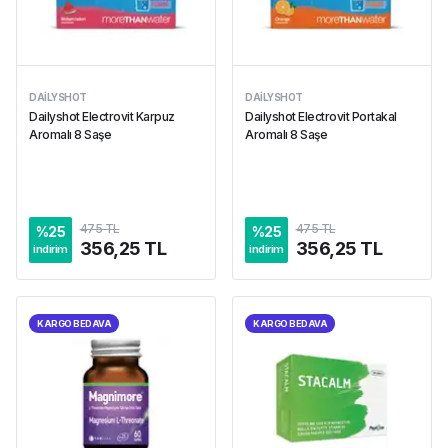
DAILYSHOT
DAILYSHOT
Dailyshot Electrovit Karpuz
Dailyshot Electrovit Portakal
Aromalı 8 Saşe
Aromalı 8 Saşe
475 TL
475 TL
%
25
%
25
356,25 TL
356,25 TL
indirim
indirim
KARGO BEDAVA
KARGO BEDAVA