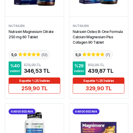
NUTRAXIN
NUTRAXIN
Nutraxin Magnesium Citrate
Nutraxin Osteo B-One Formula
250 mg 60 Tablet
Calcium Magnesium Plus
Collagen 90 Tablet
5,0
(
12
)
5,0
(
7
)
579,99 TL
619,99 TL
%
40
%
29
346,53 TL
439,87 TL
indirim
indirim
Sepette %25 İndirim
Sepette %25 İndirim
259,90 TL
329,90 TL
KARGO BEDAVA
KARGO BEDAVA