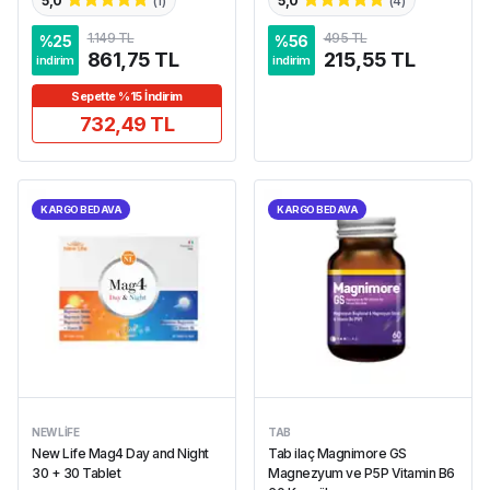
5,0
(
1
)
5,0
(
4
)
1.149 TL
495 TL
%
25
%
56
861,75 TL
215,55 TL
indirim
indirim
Sepette %15 İndirim
732,49 TL
KARGO BEDAVA
KARGO BEDAVA
NEW LIFE
TAB
New Life Mag4 Day and Night
Tab ilaç Magnimore GS
30 + 30 Tablet
Magnezyum ve P5P Vitamin B6