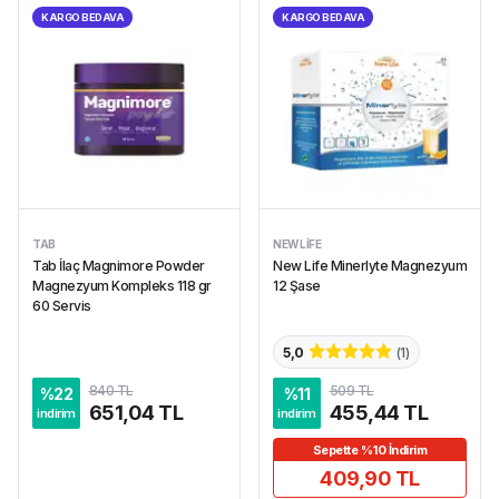
KARGO BEDAVA
KARGO BEDAVA
TAB
NEW LIFE
Tab İlaç Magnimore Powder
New Life Minerlyte Magnezyum
Magnezyum Kompleks 118 gr
12 Şase
60 Servis
5,0
(
1
)
840 TL
509 TL
%
22
%
11
651,04 TL
455,44 TL
indirim
indirim
Sepette %10 İndirim
409,90 TL