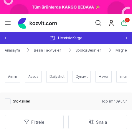
0
Ücretsiz Kargo
Anasayfa
Besin Takviyeleri
Sporcu Besinleri
Magnezy
Armin
Assos
Dailyshot
Dynavit
Haver
Imunek
Stoktakiler
Toplam
109
ürün
Filtrele
Sırala