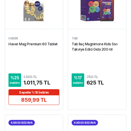
HAVER
TAB
Haver Mag Premium 60 Tablet
Tab İlaç Magnimore Kids Sıvı
Takviye Edici Gıda 200 ml
1.349 TL
750 TL
%
25
%
17
1.011,75 TL
625 TL
indirim
indirim
Sepette %15 İndirim
859,99 TL
KARGO BEDAVA
KARGO BEDAVA