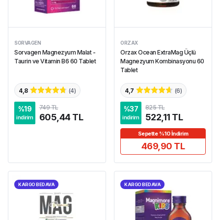
SORVAGEN
ORZAX
Sorvagen Magnezyum Malat -
Orzax Ocean ExtraMag Üçlü
Taurin ve Vitamin B6 60 Tablet
Magnezyum Kombinasyonu 60
Tablet
4,8
(
4
)
4,7
(
6
)
749 TL
825 TL
%
19
%
37
605,44 TL
522,11 TL
indirim
indirim
Sepette %10 İndirim
469,90 TL
KARGO BEDAVA
KARGO BEDAVA