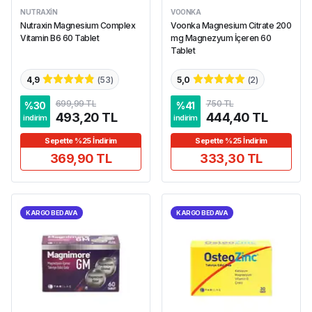
NUTRAXIN
VOONKA
Nutraxin Magnesium Complex
Voonka Magnesium Citrate 200
Vitamin B6 60 Tablet
mg Magnezyum İçeren 60
Tablet
4,9
(
53
)
5,0
(
2
)
699,99 TL
750 TL
%
30
%
41
493,20 TL
444,40 TL
indirim
indirim
Sepette %25 İndirim
Sepette %25 İndirim
369,90 TL
333,30 TL
KARGO BEDAVA
KARGO BEDAVA