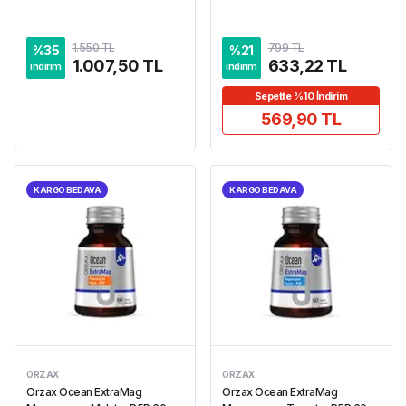
1.550 TL
799 TL
%
35
%
21
1.007,50 TL
633,22 TL
indirim
indirim
Sepette %10 İndirim
569,90 TL
KARGO BEDAVA
KARGO BEDAVA
ORZAX
ORZAX
Orzax Ocean ExtraMag
Orzax Ocean ExtraMag