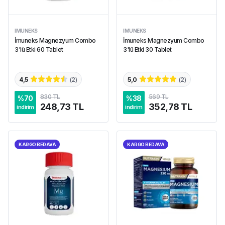
IMUNEKS
IMUNEKS
İmuneks Magnezyum Combo
İmuneks Magnezyum Combo
3'lü Etki 60 Tablet
3'lü Etki 30 Tablet
4,5
(
2
)
5,0
(
2
)
830 TL
569 TL
%
70
%
38
248,73 TL
352,78 TL
indirim
indirim
KARGO BEDAVA
KARGO BEDAVA