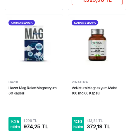
KARGO BEDAVA
KARGO BEDAVA
HAVER
VENATURA
Haver Mag Relax Magnezyum
VeNatura Magnezyum Malat
60 Kapsül
100 mg 60 Kapsül
1.299 TL
413,54 TL
%
25
%
10
974,25 TL
372,19 TL
indirim
indirim