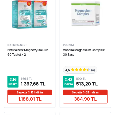
NATURALNEST
VOONKA
Naturalnest Magnezyum Plus
Voonka Magnesium Complex
60 Tablet x 2
30 Saşe
4,5
(
4
)
1.664 TL
890 TL
%
16
%
42
1.397,66 TL
513,20 TL
indirim
indirim
Sepette %15 İndirim
Sepette %25 İndirim
1.188,01 TL
384,90 TL