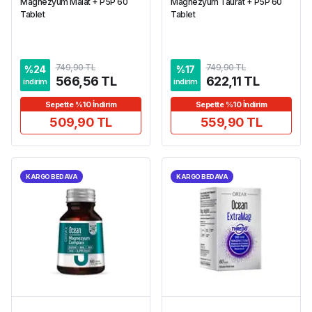
Magnezyum Malat + P5P 60
Magnezyum Taurat + P5P 60
Tablet
Tablet
749,90 TL
749,90 TL
%
24
%
17
566,56 TL
622,11 TL
indirim
indirim
Sepette %10 İndirim
Sepette %10 İndirim
509,90 TL
559,90 TL
KARGO BEDAVA
KARGO BEDAVA