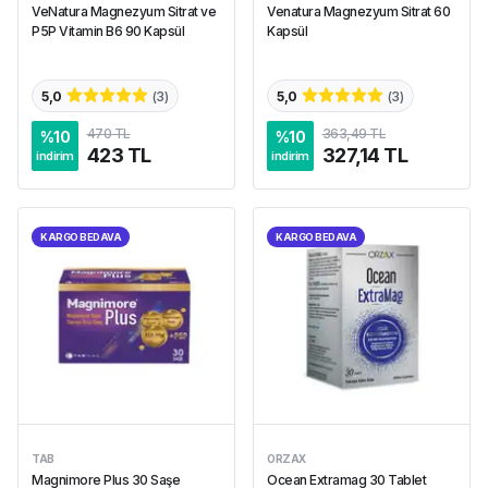
VeNatura Magnezyum Sitrat ve
Venatura Magnezyum Sitrat 60
P5P Vitamin B6 90 Kapsül
Kapsül
5,0
(
3
)
5,0
(
3
)
470 TL
363,49 TL
%
10
%
10
423 TL
327,14 TL
indirim
indirim
KARGO BEDAVA
KARGO BEDAVA
TAB
ORZAX
Magnimore Plus 30 Saşe
Ocean Extramag 30 Tablet