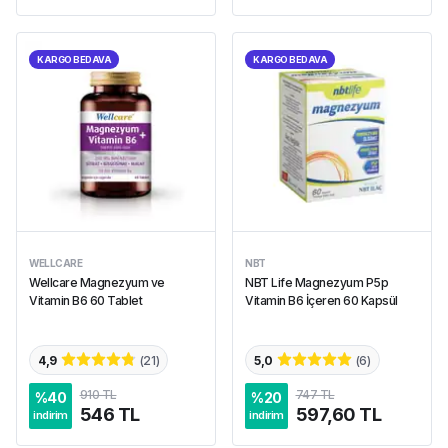
KARGO BEDAVA
KARGO BEDAVA
WELLCARE
NBT
Wellcare Magnezyum ve
NBT Life Magnezyum P5p
Vitamin B6 60 Tablet
Vitamin B6 İçeren 60 Kapsül
4,9
(
21
)
5,0
(
6
)
910 TL
747 TL
%
40
%
20
546 TL
597,60 TL
indirim
indirim