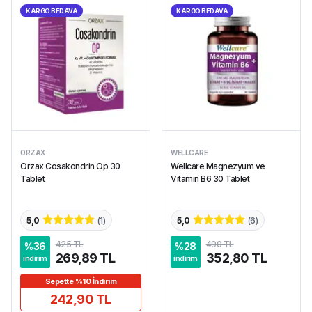
KARGO BEDAVA
KARGO BEDAVA
ORZAX
WELLCARE
Orzax Cosakondrin Op 30
Wellcare Magnezyum ve
Tablet
Vitamin B6 30 Tablet
5,0
(
1
)
5,0
(
6
)
425 TL
490 TL
%
36
%
28
269,89 TL
352,80 TL
indirim
indirim
Sepette %10 İndirim
242,90 TL