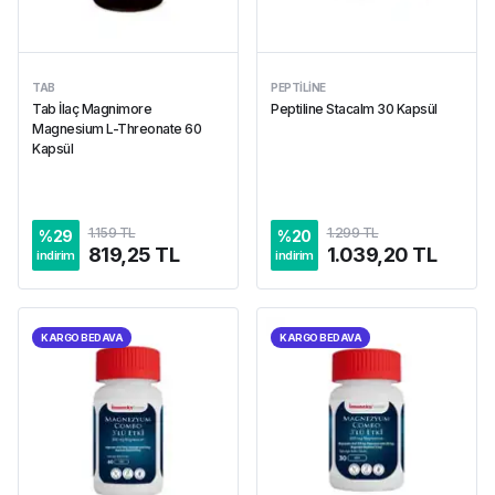
TAB
PEPTILINE
Tab İlaç Magnimore
Peptiline Stacalm 30 Kapsül
Magnesium L-Threonate 60
Kapsül
1.159 TL
1.299 TL
%
29
%
20
819,25 TL
1.039,20 TL
indirim
indirim
KARGO BEDAVA
KARGO BEDAVA