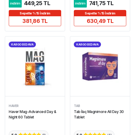
449,25 TL
741,75 TL
indirim
indirim
Sepette %15 İndirim
Sepette %15 İndirim
381,86 TL
630,49 TL
KARGO BEDAVA
KARGO BEDAVA
HAVER
TAB
Haver Mag-Advanced Day &
Tab İlaç Magnimore All Day 30
Night 60 Tablet
Tablet