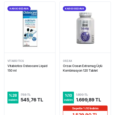
KARGO BEDAVA
KARGO BEDAVA
VITABIOTICS
ORZAX
Vitabiotics Osteocare Liquid
Orzax Ocean Extramag Üçlü
150 ml
Kombinasyon 120 Tablet
758 TL
1.899 TL
%
28
%
10
545,76 TL
1.699,89 TL
indirim
indirim
Sepette %10 İndirim
1.529,90 TL