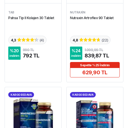
TAB
NUTRAXIN
Pahsa Tip II Kolajen 30 Tablet
Nutraxin Artroflex 90 Tablet
4,3
(
4
)
4,8
(
22
)
990 TL
1.099,99 TL
%
20
%
24
792 TL
839,87 TL
indirim
indirim
Sepette %25 İndirim
629,90 TL
KARGO BEDAVA
KARGO BEDAVA