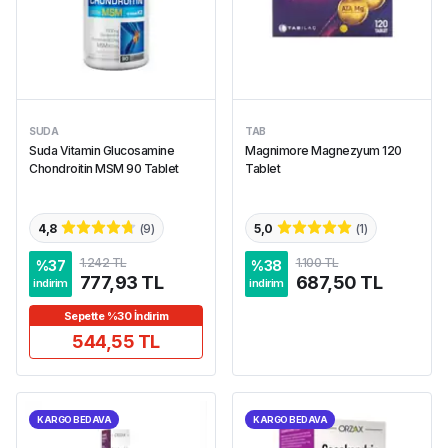
SUDA
TAB
Suda Vitamin Glucosamine
Magnimore Magnezyum 120
Chondroitin MSM 90 Tablet
Tablet
4,8
(
9
)
5,0
(
1
)
1.242 TL
1.100 TL
%
37
%
38
777,93 TL
687,50 TL
indirim
indirim
Sepette %30 İndirim
544,55 TL
KARGO BEDAVA
KARGO BEDAVA