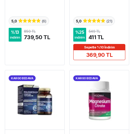
5,0
(
6
)
5,0
(
21
)
850 TL
549 TL
%
13
%
25
739,50 TL
411 TL
indirim
indirim
Sepette %10 İndirim
369,90 TL
KARGO BEDAVA
KARGO BEDAVA