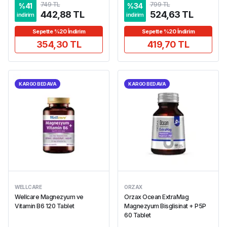
749 TL
799 TL
%
41
%
34
442,88 TL
524,63 TL
indirim
indirim
Sepette %20 İndirim
Sepette %20 İndirim
354,30 TL
419,70 TL
KARGO BEDAVA
KARGO BEDAVA
WELLCARE
ORZAX
Wellcare Magnezyum ve
Orzax Ocean ExtraMag
Vitamin B6 120 Tablet
Magnezyum Bisglisinat + P5P
60 Tablet