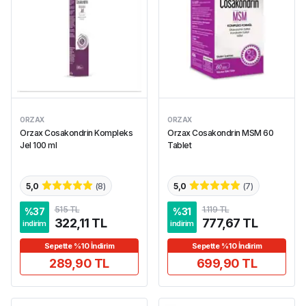
ORZAX
ORZAX
Orzax Cosakondrin Kompleks
Orzax Cosakondrin MSM 60
Jel 100 ml
Tablet
5,0
(
8
)
5,0
(
7
)
515 TL
1.119 TL
%
37
%
31
322,11 TL
777,67 TL
indirim
indirim
Sepette %10 İndirim
Sepette %10 İndirim
289,90 TL
699,90 TL