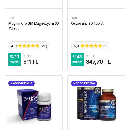
TAB
TAB
Magnimore GM Magnezyum 60
Osteozinc 30 Tablet
Tablet
4,9
(
22
)
5,0
(
1
)
719 TL
610 TL
%
29
%
43
511 TL
347,70 TL
indirim
indirim
KARGO BEDAVA
KARGO BEDAVA