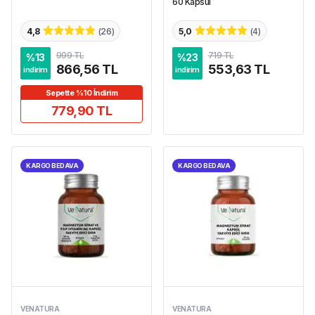
60 Kapsül
4,8
(
26
)
5,0
(
4
)
999 TL
719 TL
%
13
%
23
866,56 TL
553,63 TL
indirim
indirim
Sepette %10 İndirim
779,90 TL
KARGO BEDAVA
KARGO BEDAVA
VENATURA
VENATURA