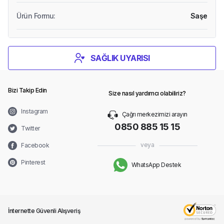
Ürün Formu
:
Saşe
SAĞLIK UYARISI
Bizi Takip Edin
Size nasıl yardımcı olabiliriz?
Instagram
Çağrı merkezimizi arayın
0850 885 15 15
Twitter
veya
Facebook
Pinterest
WhatsApp Destek
İnternette Güvenli Alışveriş