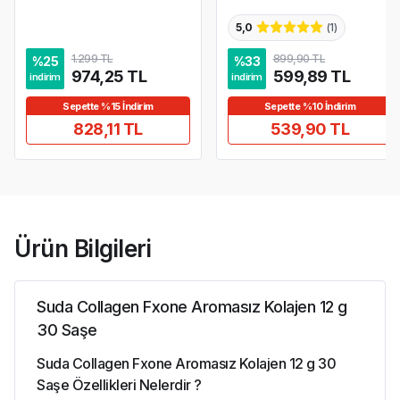
5,0
(
1
)
1.299 TL
899,90 TL
%
25
%
33
974,25 TL
599,89 TL
indirim
indirim
Sepette %15 İndirim
Sepette %10 İndirim
828,11 TL
539,90 TL
Ürün Bilgileri
Suda Collagen Fxone Aromasız Kolajen 12 g
30 Saşe
Suda Collagen Fxone Aromasız Kolajen 12 g 30
Saşe Özellikleri Nelerdir ?