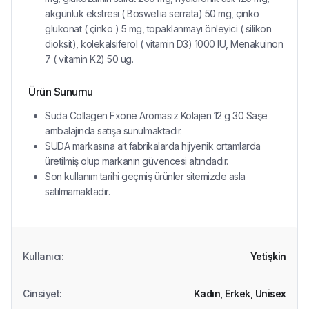
akgünlük ekstresi ( Boswellia serrata) 50 mg, çinko
glukonat ( çinko ) 5 mg, topaklanmayı önleyici ( silikon
dioksit), kolekalsiferol ( vitamin D3) 1000 IU, Menakuinon
7 ( vitamin K2) 50 ug.
Ürün Sunumu
Suda Collagen Fxone Aromasız Kolajen 12 g 30 Saşe
ambalajında satışa sunulmaktadır.
SUDA markasına ait fabrikalarda hijyenik ortamlarda
üretilmiş olup markanın güvencesi altındadır.
Son kullanım tarihi geçmiş ürünler sitemizde asla
satılmamaktadır.
Kullanıcı
:
Yetişkin
Cinsiyet
:
Kadın,
Erkek,
Unisex