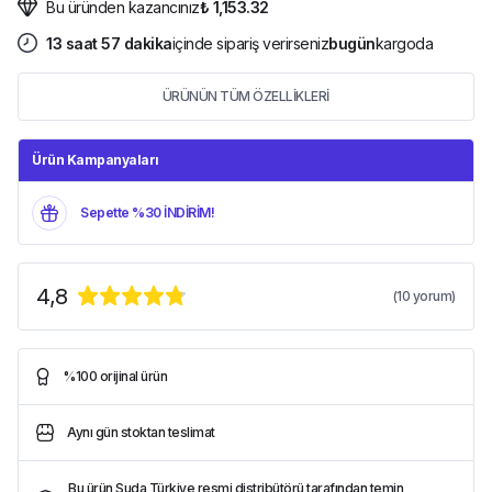
Bu üründen kazancınız
₺ 1,153.32
13
saat
57
dakika
içinde sipariş verirseniz
bugün
kargoda
ÜRÜNÜN TÜM ÖZELLİKLERİ
Ürün Kampanyaları
Sepette %30 İNDİRİM!
4,8
(
10
yorum)
%100 orijinal ürün
Aynı gün stoktan teslimat
Bu ürün Suda Türkiye resmi distribütörü tarafından temin