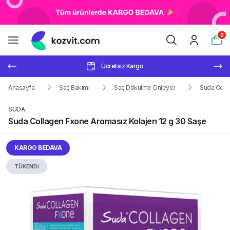
0
Ücretsiz Kargo
Anasayfa
Saç Bakımı
Saç Dökülme Önleyici
Suda Colla
SUDA
Suda Collagen Fxone Aromasız Kolajen 12 g 30 Saşe
KARGO BEDAVA
TÜKENDİ