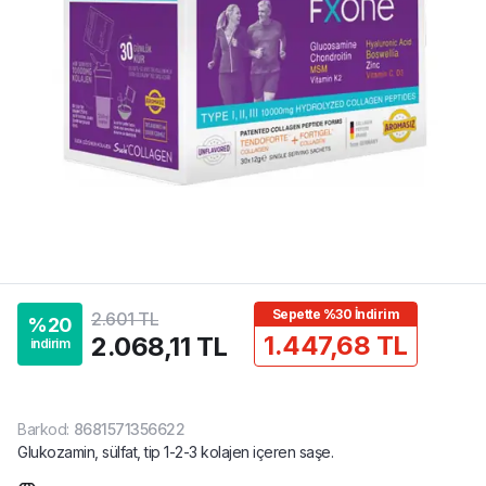
Sepette %30 İndirim
2.601 TL
%
20
1.447,68 TL
2.068,11 TL
indirim
Barkod
:
8681571356622
Glukozamin, sülfat, tip 1-2-3 kolajen içeren saşe.