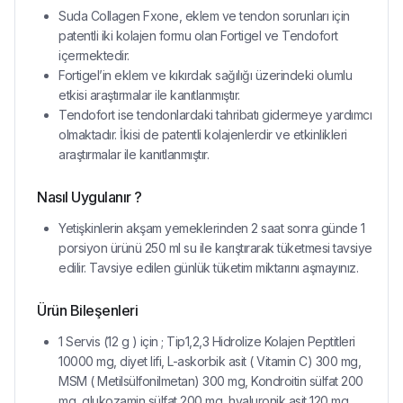
Suda Collagen Fxone, eklem ve tendon sorunları için
patentli iki kolajen formu olan Fortigel ve Tendofort
içermektedir.
Fortigel’in eklem ve kıkırdak sağılığı üzerindeki olumlu
etkisi araştırmalar ile kanıtlanmıştır.
Tendofort ise tendonlardaki tahribatı gidermeye yardımcı
olmaktadır. İkisi de patentli kolajenlerdir ve etkinlikleri
araştırmalar ile kanıtlanmıştır.
Nasıl Uygulanır ?
Yetişkinlerin akşam yemeklerinden 2 saat sonra günde 1
porsiyon ürünü 250 ml su ile karıştırarak tüketmesi tavsiye
edilir. Tavsiye edilen günlük tüketim miktarını aşmayınız.
Ürün Bileşenleri
1 Servis (12 g ) için ; Tip1,2,3 Hidrolize Kolajen Peptitleri
10000 mg, diyet lifi, L-askorbik asit ( Vitamin C) 300 mg,
MSM ( Metilsülfonilmetan) 300 mg, Kondroitin sülfat 200
mg, glukozamin sülfat 200 mg, hyaluronik asit 120 mg,