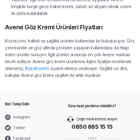
kırışıklık karşıtı gece bakım kremi, sabah ve akşam olmak üzere
iki defa kullanılabilir.
Avene Göz Kremi Ürünleri Fiyatları
Kozvit.com, kaliteli ve sağlıklı ürünleri kullanıcılar ile buluşturuyor. Göz
çevresinde ve göz altında problem yaşayan kullanıcılara da hitap
eden ürünler sunuyor. İlgili ürünler arasında en çok Avene markası
tercih ediliyor. Avene göz kremi ürünlerine ilişkin fiyatları incelemek
isterseniz,
Kozvit.com’u
ziyaret etmeyi unutmayın. Sağlıklı ve dinç
bakışlar Avene göz kremi çeşitleri ile artık mümkün.
Bizi Takip Edin
Size nasıl yardımcı olabiliriz?
Instagram
Çağrı merkezimizi arayın
0850 885 15 15
Twitter
veya
Facebook