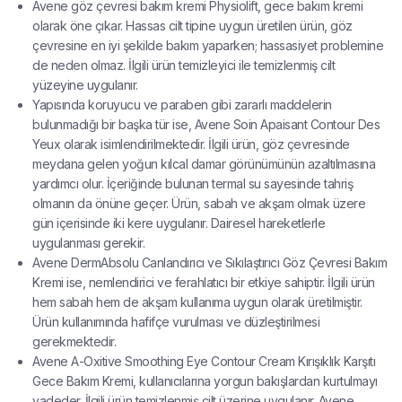
Avene göz çevresi bakım kremi Physiolift, gece bakım kremi
olarak öne çıkar. Hassas cilt tipine uygun üretilen ürün, göz
çevresine en iyi şekilde bakım yaparken; hassasiyet problemine
de neden olmaz. İlgili ürün temizleyici ile temizlenmiş cilt
yüzeyine uygulanır.
Yapısında koruyucu ve paraben gibi zararlı maddelerin
bulunmadığı bir başka tür ise, Avene Soin Apaisant Contour Des
Yeux olarak isimlendirilmektedir. İlgili ürün, göz çevresinde
meydana gelen yoğun kılcal damar görünümünün azaltılmasına
yardımcı olur. İçeriğinde bulunan termal su sayesinde tahriş
olmanın da önüne geçer. Ürün, sabah ve akşam olmak üzere
gün içerisinde iki kere uygulanır. Dairesel hareketlerle
uygulanması gerekir.
Avene DermAbsolu Canlandırıcı ve Sıkılaştırıcı Göz Çevresi Bakım
Kremi ise, nemlendirici ve ferahlatıcı bir etkiye sahiptir. İlgili ürün
hem sabah hem de akşam kullanıma uygun olarak üretilmiştir.
Ürün kullanımında hafifçe vurulması ve düzleştirilmesi
gerekmektedir.
Avene A-Oxitive Smoothing Eye Contour Cream Kırışıklık Karşıtı
Gece Bakım Kremi, kullanıcılarına yorgun bakışlardan kurtulmayı
vadeder. İlgili ürün temizlenmiş cilt üzerine uygulanır. Avene