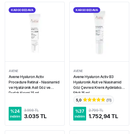
KARGO BEDAVA
KARGO BEDAVA
AVENE
AVENE
Avene Hyaluron Activ
Avene Hyaluron Activ B3
Procedure Retinal - Niasinamid
Hyaluronik Asit ve Niasinamid
ve Hyalüronik Asit Göz ve
Göz Çevresi Kremi Aydınlatıcı
Dudak Kremi 15 ml
Etkili 15 ml
5,0
(
11
)
3.998 TL
2.799 TL
%
24
%
37
3.035 TL
1.752,94 TL
indirim
indirim