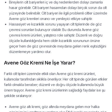
Bireylerin cilt bariyerleri iç ve dış nedenlerden dolayı zamanla
hasar görebilir. Cilt bariyeri hasarından dolayı birçok sorun da cilt
yüzeyinde belirebilir. Cilt bariyeri ile ilgili problemli ciltler üzerinde
Avene göz kremleri onarıcı ve yenileyici etkiye sahiptir.
Hassasiyet ve kızarıklık sorunu yaşayan cilt tiplerinde de göz
çevresi sorunları bulunuyor olabilir. Bu durumda Avene göz
çevresi kremi ürünleri, yatıştırıcı role sahiptir. Düzenli ve doğru
ölçüde kullanıldığında hem cildin kızarıklık sorununun önüne
geçer hem de göz çevresinde meydana gelen renk eşitsizliğini
düzenlemeye yardımcı olur.
Avene Göz Kremi Ne İşe Yarar?
Farklı cilt tipleri üzerinde etkili olan Avene göz kremi ürünleri,
kullanıcılar tarafından sıklıkla öneriliyor. Her cilt tipinde görülen etkiler
farklı olmakla beraber; düzenli ve doğru ölçüde kullanımda büyük
önem taşıyor. Avene göz kremi ürünlerinin sağladığı faydalar ise şu
şekilde sıralanıyor:
Avene göz altı kremi, göz altında meydana gelen mor halka