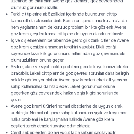
üzerinde de etkili olan Avene göz kremleri, göz çevresindeki
olumsuz görünümü azaltır.
Farklı cilt tiplerine ait özellikleri içerisinde bulunduran cilt tipi
karma cilt olarak isimlendirilir. Karma cilt tipine sahip kullanıcılarda
hem yağlanma hem de kuruluk problemi birlikte gözlenir. Avene
göz kremi çeşitleri karma cilt tipine de uygun olarak üretilmiştir.
İç ve dış etmenlerin beraberinde getirdiği kızarık ciltler de Avene
göz kremi çeşitleri arasından tercihini yapabilir. Etkili içeriği
sayesinde kızarıklık görünümünü arttırmadan göz çevresindeki
olumsuzlukların önüne geçer.
Sivilce, akne ve siyah nokta problemi geride koyu kırmızı lekeler
bırakabilir. Lekeli cilt tiplerinde göz çevresi sorunları daha belirgin
şekilde görünüyor olabilir. Avene göz kremleri lekeli cilt yapısına
sahip kullanıcılara da hitap eder. Lekeli görünümün önüne
geçerken göz çevresindeki halka ve şişlik gibi sorunları da
çözer.
Avene göz kremi ürünleri normal cilt tiplerine de uygun olarak
üretilmiştir. Normal cilt tipine sahip kullanıcıların şişlik ve koyu mor
halka problemi ile karşılaşmaları halinde Avene göz kremi
çeşitleri tercih etmeleri tavsiye edilmektedir.
Çeşitli sebeplerden dolayı vücut fazla sebum salgılayabilir.