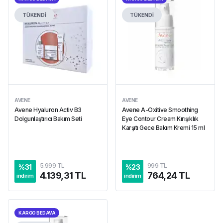
TÜKENDİ
TÜKENDİ
AVENE
AVENE
Avene Hyaluron Activ B3
Avene A-Oxitive Smoothing
Dolgunlaştırıcı Bakım Seti
Eye Contour Cream Kırışıklık
Karşıtı Gece Bakım Kremi 15 ml
5.999 TL
999 TL
%
31
%
23
4.139,31 TL
764,24 TL
indirim
indirim
KARGO BEDAVA