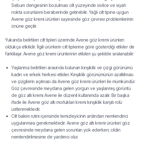
Sebum dengesinin bozulması cilt yüzeyinde sivilce ve siyah
nokta sorunlarını beraberinde getirebilir. Yağlı cilt tipine uygun
Avene göz kremi ürünleri sayesinde göz çevresi problemlerinin
önüne geçilir.
Yukarıda belirtilen cilt tipleri üzerinde Avene göz kremi ürünleri
oldukça etkilidir. İlgili ürünlerin cilt tiplerine göre gösterdiği etkiler de
farklılaşır. Avene göz kremi ürünlerinin etkileri şu şekilde sıralanabilir:
Yaşlanma belirtileri arasında bulunan kırışıklık ve çizgi görünümü
kadın ve erkek herkesi etkiler. Kırışıklık görünümünün azaltılması
ve çizgilerin açılması da Avene göz kremi ürünleri ile mümkündür.
Göz çevresinde meydana gelen yorgun ve yaşlanmış görüntü
de göz altı kremi Avene ile düzenli kullanımda azalır. Bir başka
ifade ile Avene göz altı morlukları kremi kırışıklık karşıtı rolü
üstlenmektedir.
Cilt bakım rutini içerisinde temizleyicinin ardından nemlendirici
uygulanması gerekmektedir. Avene göz altı kremi ürünleri göz
çevresinde meydana gelen sorunları yok ederken; cildin
nemlendirilmesine de yardımcı olur.