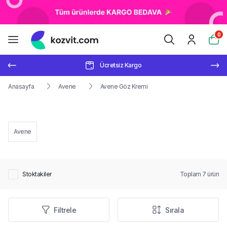
0
Ücretsiz Kargo
Anasayfa
Avene
Avene Göz Kremi
Avene
Stoktakiler
Toplam
7
ürün
Filtrele
Sırala