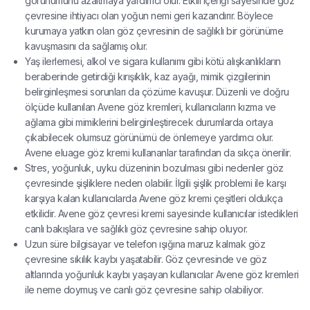
görünümünü azaltmaya yardımcı olur. Etkili içeriği sayesinde göz
çevresine ihtiyacı olan yoğun nemi geri kazandırır. Böylece
kurumaya yatkın olan göz çevresinin de sağlıklı bir görünüme
kavuşmasını da sağlamış olur.
Yaş ilerlemesi, alkol ve sigara kullanımı gibi kötü alışkanlıkların
beraberinde getirdiği kırışıklık, kaz ayağı, mimik çizgilerinin
belirginleşmesi sorunları da çözüme kavuşur. Düzenli ve doğru
ölçüde kullanılan Avene göz kremleri, kullanıcıların kızma ve
ağlama gibi mimiklerini belirginleştirecek durumlarda ortaya
çıkabilecek olumsuz görünümü de önlemeye yardımcı olur.
Avene eluage göz kremi kullananlar tarafından da sıkça önerilir.
Stres, yoğunluk, uyku düzeninin bozulması gibi nedenler göz
çevresinde şişliklere neden olabilir. İlgili şişlik problemi ile karşı
karşıya kalan kullanıcılarda Avene göz kremi çeşitleri oldukça
etkilidir. Avene göz çevresi kremi sayesinde kullanıcılar istedikleri
canlı bakışlara ve sağlıklı göz çevresine sahip oluyor.
Uzun süre bilgisayar ve telefon ışığına maruz kalmak göz
çevresine sıkılık kaybı yaşatabilir. Göz çevresinde ve göz
altlarında yoğunluk kaybı yaşayan kullanıcılar Avene göz kremleri
ile neme doymuş ve canlı göz çevresine sahip olabiliyor.