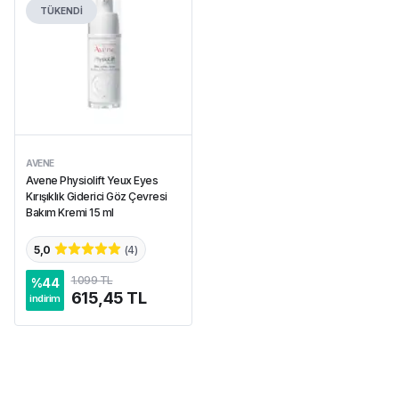
TÜKENDİ
AVENE
Avene Physiolift Yeux Eyes
Kırışıklık Giderici Göz Çevresi
Bakım Kremi 15 ml
5,0
(
4
)
1.099 TL
%
44
615,45 TL
indirim