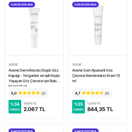
KARGO BEDAVA
KARGO BEDAVA
AVENE
AVENE
Avene DermAbsolu Düşük Göz
Avene Soin Apaisant Göz
Kapağı - Yorgunluk ve Işıltı Kaybı
Çevresi Nemlendirici Krem 15
Yaşayan Göz Çevresi için Bakım
ml
Kremi 15 ml
5,0
(
2
)
4,7
(
9
)
3.149 TL
1.299 TL
%
34
%
35
2.067 TL
844,35 TL
indirim
indirim
KARGO BEDAVA
KARGO BEDAVA