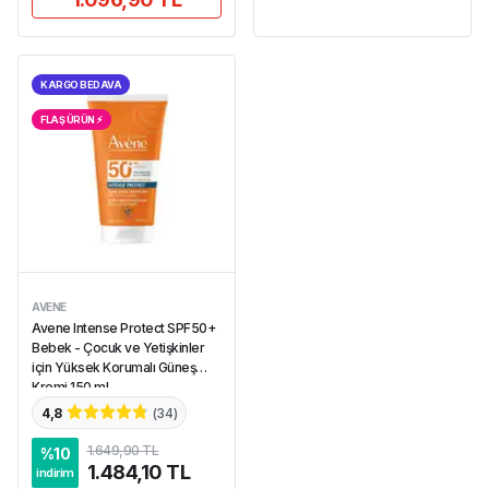
KARGO BEDAVA
FLAŞ ÜRÜN ⚡︎
AVENE
Avene Intense Protect SPF50+
Bebek - Çocuk ve Yetişkinler
için Yüksek Korumalı Güneş
Kremi 150 ml
4,8
(
34
)
1.649,90 TL
%
10
1.484,10 TL
indirim