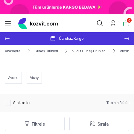
0
Ücretsiz Kargo
Anasayfa
Güneş Ürünleri
Vücut Güneş Ürünleri
Vücut Gü
Avene
Vichy
Stoktakiler
Toplam
3
ürün
Filtrele
Sırala