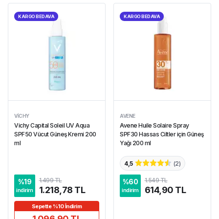
KARGO BEDAVA
KARGO BEDAVA
VICHY
AVENE
Vichy Capital Soleil UV Aqua
Avene Huile Solaire Spray
SPF50 Vücut Güneş Kremi 200
SPF30 Hassas Ciltler için Güneş
ml
Yağı 200 ml
4,5
(
2
)
1.499 TL
1.549 TL
%
19
%
60
1.218,78 TL
614,90 TL
indirim
indirim
Sepette %10 İndirim
1.096,90 TL