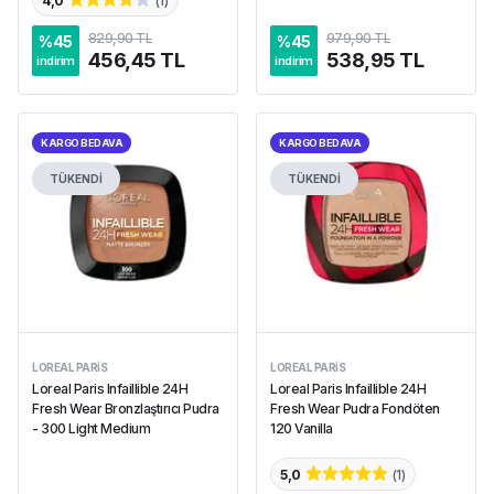
4,0
(
1
)
829,90 TL
979,90 TL
%
45
%
45
456,45 TL
538,95 TL
indirim
indirim
KARGO BEDAVA
KARGO BEDAVA
TÜKENDİ
TÜKENDİ
LOREAL PARIS
LOREAL PARIS
Loreal Paris Infaillible 24H
Loreal Paris Infaillible 24H
Fresh Wear Bronzlaştırıcı Pudra
Fresh Wear Pudra Fondöten
- 300 Light Medium
120 Vanilla
5,0
(
1
)