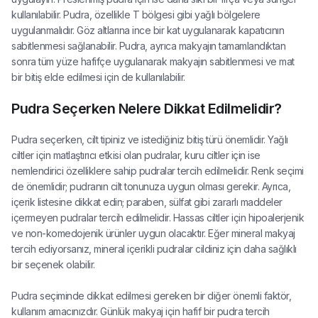
kullanılabilir. Pudra, özellikle T bölgesi gibi yağlı bölgelere
uygulanmalıdır. Göz altlarına ince bir kat uygulanarak kapatıcının
sabitlenmesi sağlanabilir. Pudra, ayrıca makyajın tamamlandıktan
sonra tüm yüze hafifçe uygulanarak makyajın sabitlenmesi ve mat
bir bitiş elde edilmesi için de kullanılabilir.
Pudra Seçerken Nelere Dikkat Edilmelidir?
Pudra seçerken, cilt tipiniz ve istediğiniz bitiş türü önemlidir. Yağlı
ciltler için matlaştırıcı etkisi olan pudralar, kuru ciltler için ise
nemlendirici özelliklere sahip pudralar tercih edilmelidir. Renk seçimi
de önemlidir; pudranın cilt tonunuza uygun olması gerekir. Ayrıca,
içerik listesine dikkat edin; paraben, sülfat gibi zararlı maddeler
içermeyen pudralar tercih edilmelidir. Hassas ciltler için hipoalerjenik
ve non-komedojenik ürünler uygun olacaktır. Eğer mineral makyaj
tercih ediyorsanız, mineral içerikli pudralar cildiniz için daha sağlıklı
bir seçenek olabilir.
Pudra seçiminde dikkat edilmesi gereken bir diğer önemli faktör,
kullanım amacınızdır. Günlük makyaj için hafif bir pudra tercih