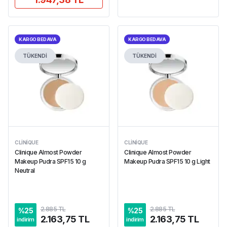
KARGO BEDAVA
KARGO BEDAVA
TÜKENDİ
TÜKENDİ
CLINIQUE
CLINIQUE
Clinique Almost Powder
Clinique Almost Powder
Makeup Pudra SPF15 10 g
Makeup Pudra SPF15 10 g Light
Neutral
2.885 TL
2.885 TL
%
25
%
25
2.163,75 TL
2.163,75 TL
indirim
indirim