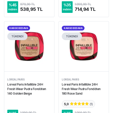
979,90 TL
1.099,90 TL
%
45
%
35
538,95 TL
714,94 TL
indirim
indirim
KARGO BEDAVA
KARGO BEDAVA
TÜKENDİ
TÜKENDİ
LOREAL PARIS
LOREAL PARIS
Loreal Paris Infaillible 24H
Loreal Paris Infaillible 24H
Fresh Wear Pudra Fondöten
Fresh Wear Pudra Fondöten
140 Golden Beige
180 Rose Sand
5,0
(
1
)
1.099,90 TL
1.099,90 TL