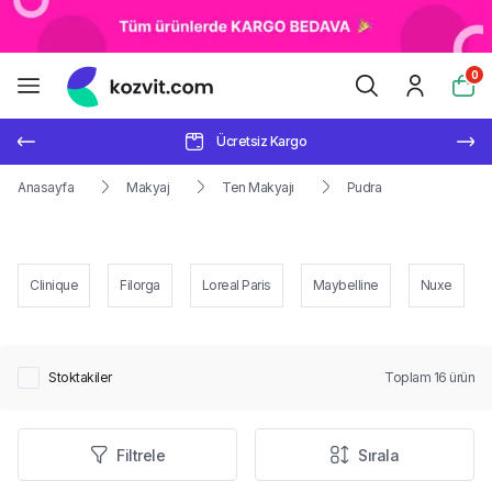
0
Ücretsiz Kargo
Anasayfa
Makyaj
Ten Makyajı
Pudra
Clinique
Filorga
Loreal Paris
Maybelline
Nuxe
Stoktakiler
Toplam
16
ürün
Filtrele
Sırala