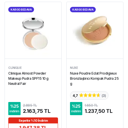
KARGO BEDAVA
KARGO BEDAVA
CLINIQUE
NUXE
Clinique Almost Powder
Nuxe Poudre Eclat Prodigieux
Makeup Pudra SPF15 10 g
Bronzlaştırıcı Kompak Pudra 25
Neutral Fair
g
4,7
(
3
)
2.885 TL
1.650 TL
%
25
%
25
2.163,75 TL
1.237,50 TL
indirim
indirim
Sepette %10 İndirim
1.947,38 TL