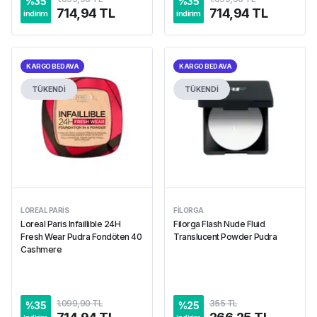
%
35
%
35
714,94 TL
714,94 TL
indirim
indirim
KARGO BEDAVA
KARGO BEDAVA
TÜKENDİ
TÜKENDİ
LOREAL PARIS
FILORGA
Loreal Paris Infaillible 24H
Filorga Flash Nude Fluid
Fresh Wear Pudra Fondöten 40
Translucent Powder Pudra
Cashmere
1.099,90 TL
355 TL
%
35
%
25