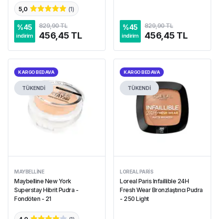
5,0
(
1
)
829,90 TL
829,90 TL
%
45
%
45
456,45 TL
456,45 TL
indirim
indirim
KARGO BEDAVA
KARGO BEDAVA
TÜKENDİ
TÜKENDİ
MAYBELLINE
LOREAL PARIS
Maybelline New York
Loreal Paris Infaillible 24H
Superstay Hibrit Pudra -
Fresh Wear Bronzlaştırıcı Pudra
Fondöten - 21
- 250 Light