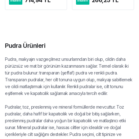
714,94 TL
266,25 TL
indirim
indirim
Pudra Ürünleri
Pudra, makyajın vazgeçilmez unsurlarından biri olup, cildin daha
pürüzsüz ve mat bir görünüm kazanmasını sağlar. Temel olarak iki
tür pudra bulunur: transparan (şeffaf) pudra ve renkli pudra.
Transparan pudralar, her cilt tonuna uygun olup, makyajı sabitlemek
ve cildi matlaştırmak için kullanılır. Renkli pudralar ise, cilt tonunu
eşitlemek ve kapatıcılık sağlamak amacıyla tercih edilir.
Pudralar, toz, preslenmiş ve mineral formüllerde mevcuttur. Toz
pudralar, daha hafif bir kapatıcılık ve doğal bir bitiş sağlarken,
preslenmiş pudralar daha yoğun bir kapatıcılık ve matlaştırıcı etki
sunar. Mineral pudralar ise, hassas ciltler için idealdir ve doğal
içerikleriyle cilt sağlığını destekler. Pudra seçimi, cilt tipinize ve