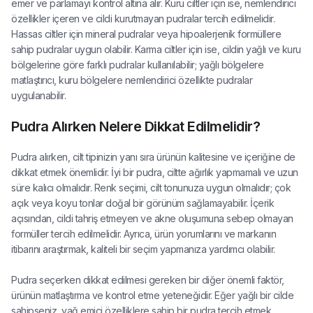
emer ve parlamayı kontrol altına alır. Kuru ciltler için ise, nemlendirici
özellikler içeren ve cildi kurutmayan pudralar tercih edilmelidir.
Hassas ciltler için mineral pudralar veya hipoalerjenik formüllere
sahip pudralar uygun olabilir. Karma ciltler için ise, cildin yağlı ve kuru
bölgelerine göre farklı pudralar kullanılabilir; yağlı bölgelere
matlaştırıcı, kuru bölgelere nemlendirici özellikte pudralar
uygulanabilir.
Pudra Alırken Nelere Dikkat Edilmelidir?
Pudra alırken, cilt tipinizin yanı sıra ürünün kalitesine ve içeriğine de
dikkat etmek önemlidir. İyi bir pudra, ciltte ağırlık yapmamalı ve uzun
süre kalıcı olmalıdır. Renk seçimi, cilt tonunuza uygun olmalıdır; çok
açık veya koyu tonlar doğal bir görünüm sağlamayabilir. İçerik
açısından, cildi tahriş etmeyen ve akne oluşumuna sebep olmayan
formüller tercih edilmelidir. Ayrıca, ürün yorumlarını ve markanın
itibarını araştırmak, kaliteli bir seçim yapmanıza yardımcı olabilir.
Pudra seçerken dikkat edilmesi gereken bir diğer önemli faktör,
ürünün matlaştırma ve kontrol etme yeteneğidir. Eğer yağlı bir cilde
sahipseniz, yağ emici özelliklere sahip bir pudra tercih etmek