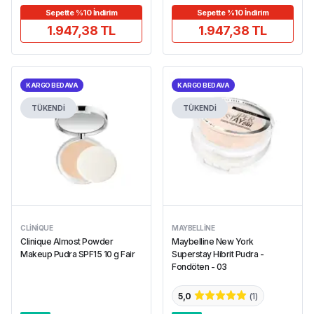
Sepette %10 İndirim
Sepette %10 İndirim
1.947,38 TL
1.947,38 TL
KARGO BEDAVA
KARGO BEDAVA
TÜKENDİ
TÜKENDİ
CLINIQUE
MAYBELLINE
Clinique Almost Powder
Maybelline New York
Makeup Pudra SPF15 10 g Fair
Superstay Hibrit Pudra -
Fondöten - 03
5,0
(
1
)