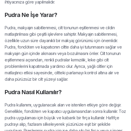
ihtiyacınıza göre yapılmalıdır.
Pudra Ne İşe Yarar?
Pudra, makyajın sabitlenmesi, cilt tonunun eşitlenmesi ve cildin
matlaştırılması gibi çeşitli işlevlere sahiptir. Makyajın sabitlenmesi,
özellikle uzun süre dayanıklı bir makyaj görünümü için önemlidir.
Pudra, fondöten ve kapatıcının ciltte daha iyi tutunmasını sağlar ve
makyajın gün içinde akmasını veya bozulmasını önler. Cilt tonunun
eşitlenmesi açısından, renkli pudralar kırmızılık, leke gibi cilt
problemlerini kapatmada yardımcı olur. Ayrıca, yağlı ciltler için
matlaştırıcı etkisi sayesinde, ciltteki parlamayı kontrol altına alır ve
daha pürüzsüz bir cilt yüzeyi sağlar.
Pudra Nasıl Kullanılır?
Pudra kullanımı, uygulanacak alan ve istenilen etkiye göre değişir.
Genellikle, fondöten ve kapatıcı uygulamasından sonra kullanılır. Toz
pudra uygulaması için büyük ve kabarık bir fırça kullanılır. Hafifçe
pudrayı alıp, fazlasını silkeleyerek yüzünüze eşit bir şekilde
uygulayın. Preslenmiş pudra için ise daha sıkı bir fırça veya sünger