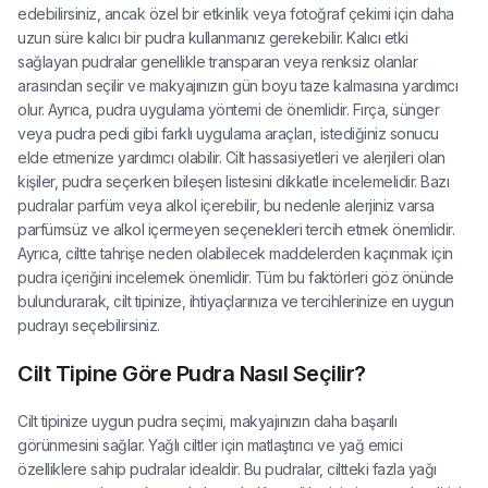
edebilirsiniz, ancak özel bir etkinlik veya fotoğraf çekimi için daha
uzun süre kalıcı bir pudra kullanmanız gerekebilir. Kalıcı etki
sağlayan pudralar genellikle transparan veya renksiz olanlar
arasından seçilir ve makyajınızın gün boyu taze kalmasına yardımcı
olur. Ayrıca, pudra uygulama yöntemi de önemlidir. Fırça, sünger
veya pudra pedi gibi farklı uygulama araçları, istediğiniz sonucu
elde etmenize yardımcı olabilir. Cilt hassasiyetleri ve alerjileri olan
kişiler, pudra seçerken bileşen listesini dikkatle incelemelidir. Bazı
pudralar parfüm veya alkol içerebilir, bu nedenle alerjiniz varsa
parfümsüz ve alkol içermeyen seçenekleri tercih etmek önemlidir.
Ayrıca, ciltte tahrişe neden olabilecek maddelerden kaçınmak için
pudra içeriğini incelemek önemlidir. Tüm bu faktörleri göz önünde
bulundurarak, cilt tipinize, ihtiyaçlarınıza ve tercihlerinize en uygun
pudrayı seçebilirsiniz.
Cilt Tipine Göre Pudra Nasıl Seçilir?
Cilt tipinize uygun pudra seçimi, makyajınızın daha başarılı
görünmesini sağlar. Yağlı ciltler için matlaştırıcı ve yağ emici
özelliklere sahip pudralar idealdir. Bu pudralar, ciltteki fazla yağı