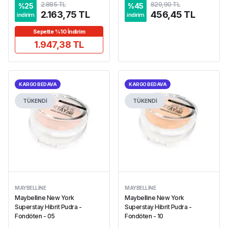
2.885 TL
829,90 TL
%
25
%
45
2.163,75 TL
456,45 TL
indirim
indirim
Sepette %10 İndirim
1.947,38 TL
KARGO BEDAVA
KARGO BEDAVA
TÜKENDİ
TÜKENDİ
MAYBELLINE
MAYBELLINE
Maybelline New York
Maybelline New York
Superstay Hibrit Pudra -
Superstay Hibrit Pudra -
Fondöten - 05
Fondöten - 10