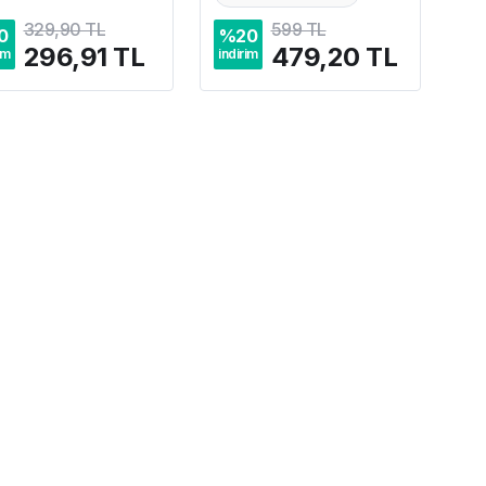
329,90 TL
599 TL
0
%
20
296,91 TL
479,20 TL
im
indirim