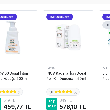
GO BEDAVA
KARGO BEDAVA
KA
TÜ
INCIA
O.B.
 %100 Doğal İntim
INCIA Kadınlar İçin Doğal
o.b.
a Köpüğü 200 ml
Roll-On Deodorant 50 ml
Plu
(
1
)
5,0
(
2
)
519 TL
649 TL
%
11
459,77 TL
576,10 TL
m
indirim