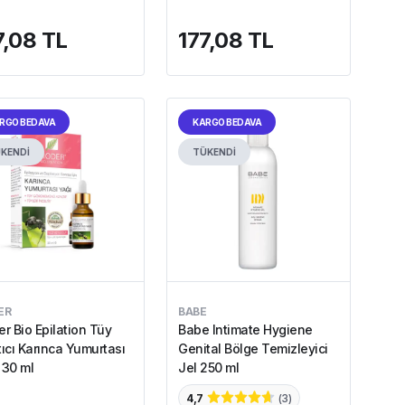
7,08 TL
177,08 TL
RGO BEDAVA
KARGO BEDAVA
KENDİ
TÜKENDİ
ER
BABE
er Bio Epilation Tüy
Babe Intimate Hygiene
tıcı Karınca Yumurtası
Genital Bölge Temizleyici
 30 ml
Jel 250 ml
4,7
(
3
)