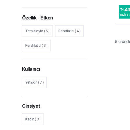
%
4
indiri
Özellik - Etken
Temizleyici
(
5
)
Rahatlatıcı
(
4
)
8
üründ
Ferahlatıcı
(
3
)
Kullanıcı
Yetişkin
(
7
)
Cinsiyet
Kadın
(
3
)