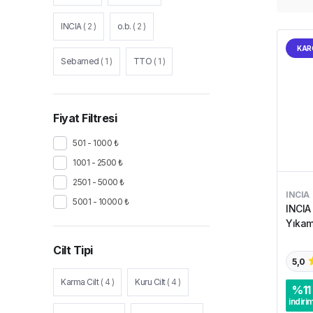
INCIA
(
2
)
o.b.
(
2
)
KAR
Sebamed
(
1
)
TTO
(
1
)
Fiyat Filtresi
501 - 1000 ₺
1001 - 2500 ₺
2501 - 5000 ₺
INCIA
5001 - 10000 ₺
INCIA
Yıkam
Cilt Tipi
5,0
Karma Cilt
(
4
)
Kuru Cilt
(
4
)
%
11
indiri