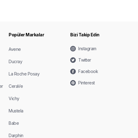
Popüler Markalar
Bizi Takip Edin
Instagram
Avene
Twitter
Ducray
Facebook
La Roche Posay
Pinterest
er
CeraVe
Vichy
Mustela
Babe
Darphin