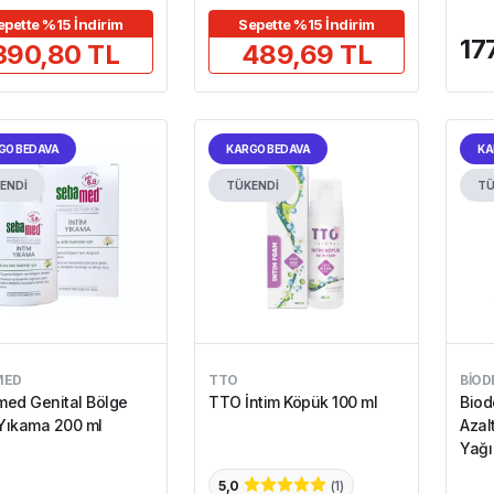
epette %15 İndirim
Sepette %15 İndirim
17
390,80 TL
489,69 TL
GO BEDAVA
KARGO BEDAVA
KA
ENDİ
TÜKENDİ
TÜ
MED
TTO
BIOD
ed Genital Bölge
TTO İntim Köpük 100 ml
Biod
 Yıkama 200 ml
Azal
Yağı
5,0
(
1
)