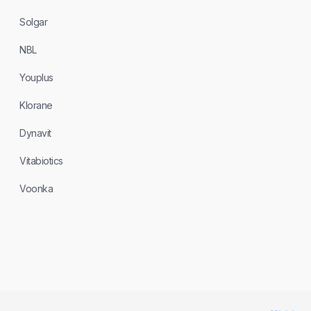
Solgar
NBL
Youplus
Klorane
Dynavit
Vitabiotics
Voonka