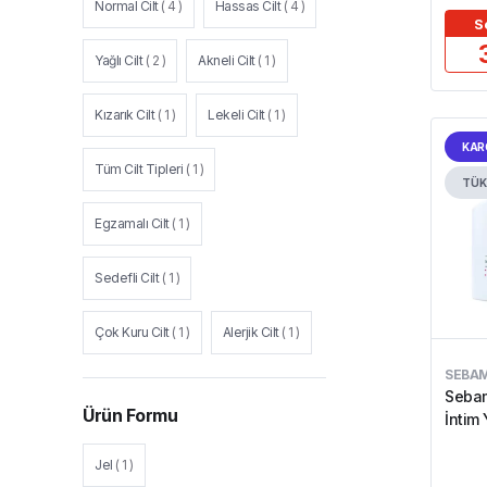
Normal Cilt
(
4
)
Hassas Cilt
(
4
)
S
Yağlı Cilt
(
2
)
Akneli Cilt
(
1
)
Kızarık Cilt
(
1
)
Lekeli Cilt
(
1
)
KAR
Tüm Cilt Tipleri
(
1
)
TÜK
Egzamalı Cilt
(
1
)
Sedefli Cilt
(
1
)
Çok Kuru Cilt
(
1
)
Alerjik Cilt
(
1
)
SEBA
Aşırı Hassas Cilt
(
1
)
Sebam
Ürün Formu
İntim
Jel
(
1
)