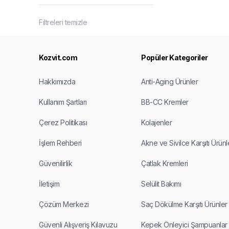
Filtreleri temizle
Kozvit.com
Popüler Kategoriler
Hakkımızda
Anti-Aging Ürünler
Kullanım Şartları
BB-CC Kremler
Çerez Politikası
Kolajenler
İşlem Rehberi
Akne ve Sivilce Karşıtı Ürünl
Güvenilirlik
Çatlak Kremleri
İletişim
Selülit Bakımı
Çözüm Merkezi
Saç Dökülme Karşıtı Ürünler
Güvenli Alışveriş Kılavuzu
Kepek Önleyici Şampuanlar