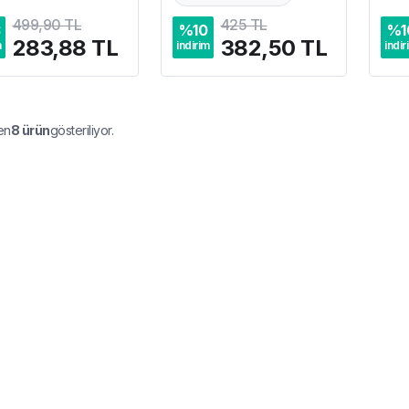
499,90 TL
425 TL
3
%
10
%
1
283,88 TL
382,50 TL
m
indirim
indir
en
8
ürün
gösteriliyor.