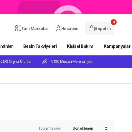
0
Tüm Markalar
Hesabım
Sepetim
aminler
Besin Takviyeleri
Kişisel Bakım
Kampanyalar
%100 Orijinal Ürünler
%100 Müşteri Memnuniyeti
Toplam
8
ürün