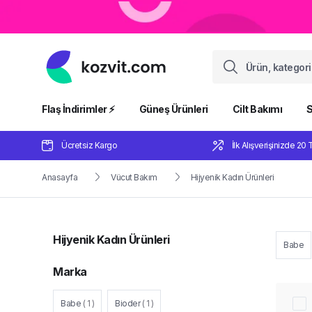
Flaş İndirimler ⚡️
Güneş Ürünleri
Cilt Bakımı
S
Ücretsiz Kargo
İlk Alışverişinizde 20 
Anasayfa
Vücut Bakım
Hijyenik Kadın Ürünleri
Hijyenik Kadın Ürünleri
Babe
Marka
Babe
(
1
)
Bioder
(
1
)