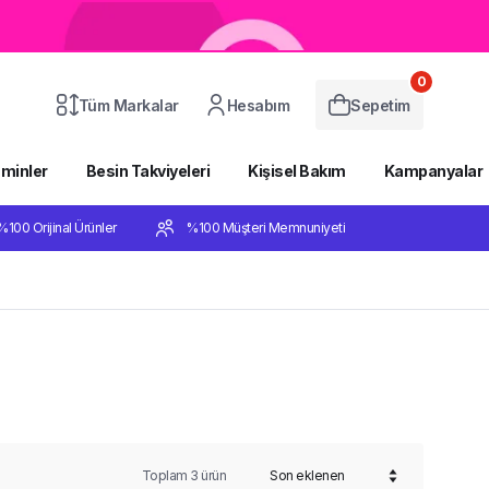
0
Tüm Markalar
Hesabım
Sepetim
aminler
Besin Takviyeleri
Kişisel Bakım
Kampanyalar
%100 Orijinal Ürünler
%100 Müşteri Memnuniyeti
Toplam
3
ürün