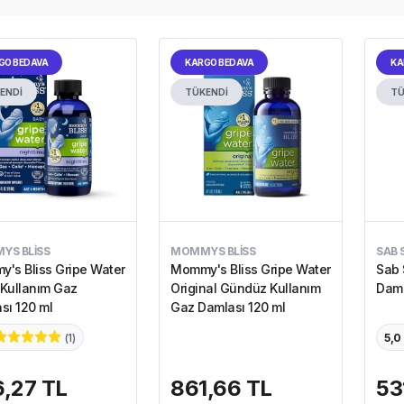
GO BEDAVA
KARGO BEDAVA
KA
ENDİ
TÜKENDİ
TÜ
YS BLISS
MOMMYS BLISS
SAB 
's Bliss Gripe Water
Mommy's Bliss Gripe Water
Sab 
Kullanım Gaz
Original Gündüz Kullanım
Daml
sı 120 ml
Gaz Damlası 120 ml
(
1
)
5,0
,27 TL
861,66 TL
53