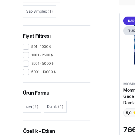
Sab Simplex
(
1
)
KAR
TÜK
Fiyat Filtresi
501 - 1000 ₺
1001 - 2500 ₺
2501 - 5000 ₺
5001 - 10000 ₺
MOMM
Mommy
Ürün Formu
Gece 
Damla
sıvı
(
2
)
Damla
(
1
)
5,0
766
Özellik - Etken