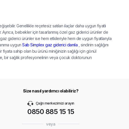
işebilir. Genellikle reçetesiz satılan ilaçlar daha uygun fiyatlı
ir. Ayrıca, bebekler için tasarlanmış özel gaz giderici ürünler de
iz gaz giderici ürünler ise hem etkileriyle hem de uygun fiyatlarıyla
llanıma uygun
Sab Simplex gaz giderici damla
, sindirim sağlığını
fiyata sahip olan bu ürünü miniğinizin sağlığı için gönül
nce, bir sağlık profesyonelinin veya çocuk doktorunun
Size nasıl yardımcı olabiliriz?
Çağrı merkezimizi arayın
0850 885 15 15
veya