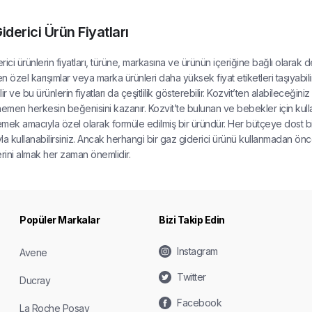
iderici Ürün Fiyatları
ici ürünlerin fiyatları, türüne, markasına ve ürünün içeriğine bağlı olarak değ
en özel karışımlar veya marka ürünleri daha yüksek fiyat etiketleri taşıyabil
ir ve bu ürünlerin fiyatları da çeşitlilik gösterebilir. Kozvit’ten alabileceğin
men herkesin beğenisini kazanır. Kozvit’te bulunan ve bebekler için ku
mek amacıyla özel olarak formüle edilmiş bir üründür. Her bütçeye dost bir 
ıyla kullanabilirsiniz. Ancak herhangi bir gaz giderici ürünü kullanmadan ö
erini almak her zaman önemlidir.
Popüler Markalar
Bizi Takip Edin
Instagram
Avene
Twitter
Ducray
Facebook
La Roche Posay