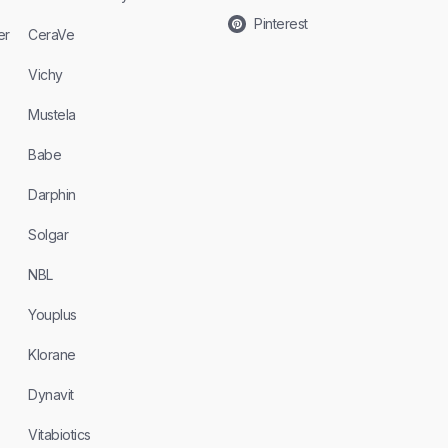
Pinterest
er
CeraVe
Vichy
Mustela
Babe
Darphin
Solgar
NBL
Youplus
Klorane
Dynavit
Vitabiotics