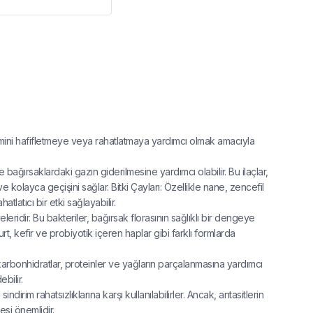
ikimini hafifletmeye veya rahatlatmaya yardımcı olmak amacıyla
e bağırsaklardaki gazın giderilmesine yardımcı olabilir. Bu ilaçlar,
 kolayca geçişini sağlar. Bitki Çayları: Özellikle nane, zencefil
atlatıcı bir etki sağlayabilir.
yeleridir. Bu bakteriler, bağırsak florasının sağlıklı bir dengeye
t, kefir ve probiyotik içeren haplar gibi farklı formlarda
kle karbonhidratlar, proteinler ve yağların parçalanmasına yardımcı
bilir.
ndirim rahatsızlıklarına karşı kullanılabilirler. Ancak, antasitlerin
esi önemlidir.