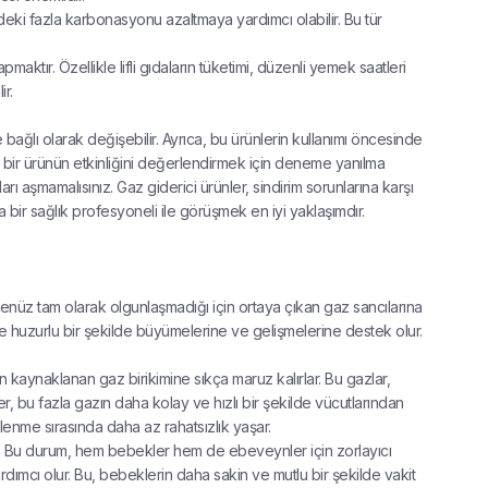
deki fazla karbonasyonu azaltmaya yardımcı olabilir. Bu tür
pmaktır. Özellikle lifli gıdaların tüketimi, düzenli yemek saatleri
r.
e bağlı olarak değişebilir. Ayrıca, bu ürünlerin kullanımı öncesinde
li bir ürünün etkinliğini değerlendirmek için deneme yanılma
rı aşmamalısınız. Gaz giderici ürünler, sindirim sorunlarına karşı
a bir sağlık profesyoneli ile görüşmek en iyi yaklaşımdır.
henüz tam olarak olgunlaşmadığı için ortaya çıkan gaz sancılarına
 ve huzurlu bir şekilde büyümelerine ve gelişmelerine destek olur.
n kaynaklanan gaz birikimine sıkça maruz kalırlar. Bu gazlar,
nler, bu fazla gazın daha kolay ve hızlı bir şekilde vücutlarından
lenme sırasında daha az rahatsızlık yaşar.
ir. Bu durum, hem bebekler hem de ebeveynler için zorlayıcı
yardımcı olur. Bu, bebeklerin daha sakin ve mutlu bir şekilde vakit