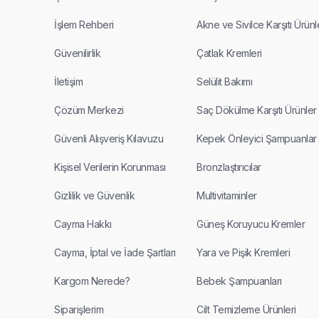
İşlem Rehberi
Akne ve Sivilce Karşıtı Ürünl
Güvenilirlik
Çatlak Kremleri
İletişim
Selülit Bakımı
Çözüm Merkezi
Saç Dökülme Karşıtı Ürünler
Güvenli Alışveriş Kılavuzu
Kepek Önleyici Şampuanlar
Kişisel Verilerin Korunması
Bronzlaştırıcılar
Gizlilik ve Güvenlik
Multivitaminler
Cayma Hakkı
Güneş Koruyucu Kremler
Cayma, İptal ve İade Şartları
Yara ve Pişik Kremleri
Kargom Nerede?
Bebek Şampuanları
Siparişlerim
Cilt Temizleme Ürünleri