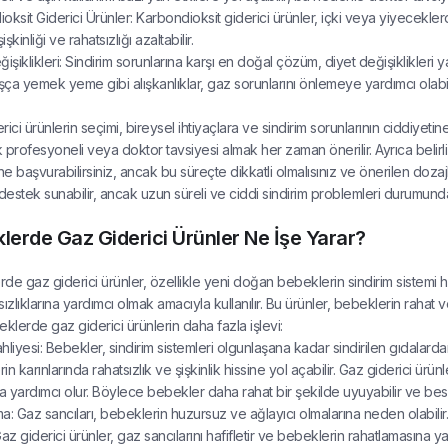
oksit Giderici Ürünler: Karbondioksit giderici ürünler, içki veya yiyecekler
işkinliği ve rahatsızlığı azaltabilir.
işiklikleri: Sindirim sorunlarına karşı en doğal çözüm, diyet değişiklikleri ya
ça yemek yeme gibi alışkanlıklar, gaz sorunlarını önlemeye yardımcı olabili
ici ürünlerin seçimi, bireysel ihtiyaçlara ve sindirim sorunlarının ciddiyetin
ık profesyoneli veya doktor tavsiyesi almak her zaman önerilir. Ayrıca belir
e başvurabilirsiniz, ancak bu süreçte dikkatli olmalısınız ve önerilen dozajla
ir destek sunabilir, ancak uzun süreli ve ciddi sindirim problemleri durumund
lerde Gaz Giderici Ürünler Ne İşe Yarar?
de gaz giderici ürünler, özellikle yeni doğan bebeklerin sindirim sistemi 
sızlıklarına yardımcı olmak amacıyla kullanılır. Bu ürünler, bebeklerin rahat
eklerde gaz giderici ürünlerin daha fazla işlevi:
hliyesi: Bebekler, sindirim sistemleri olgunlaşana kadar sindirilen gıdalarda
n karınlarında rahatsızlık ve şişkinlik hissine yol açabilir. Gaz giderici ürü
na yardımcı olur. Böylece bebekler daha rahat bir şekilde uyuyabilir ve bes
a: Gaz sancıları, bebeklerin huzursuz ve ağlayıcı olmalarına neden olabil
 Gaz giderici ürünler, gaz sancılarını hafifletir ve bebeklerin rahatlamasına 