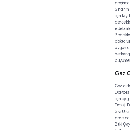
geçirmele
Sindirim 
için fayd
gerçekle
edebilirl
Bebekler
doktorun
uygun ol
herhangi
büyümele
Gaz Gi
Gaz gide
Doktora 
için uyg
Dozaj Ta
Sıvı Ürün
göre doğ
Bitki Çay