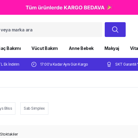
aç Bakımı
Vücut Bakım
Anne Bebek
Makyaj
Vit
TL Ek İndirim
17:00'a Kadar Aynı Gün Kargo
SKT Garantili 
 Bliss
Sab Simplex
Stoktakiler