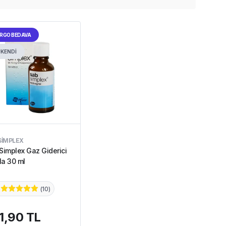
RGO BEDAVA
KENDİ
SIMPLEX
Simplex Gaz Giderici
a 30 ml
(
10
)
1,90 TL