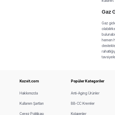
kullanın.
Gaz G
Gaz gider
olabilirk
bulunabil
hemen he
destekle
rahatlığ
tavsiyel
Kozvit.com
Popüler Kategoriler
Hakkımızda
Anti-Aging Ürünler
Kullanım Şartları
BB-CC Kremler
Çerez Politikası
Kolajenler