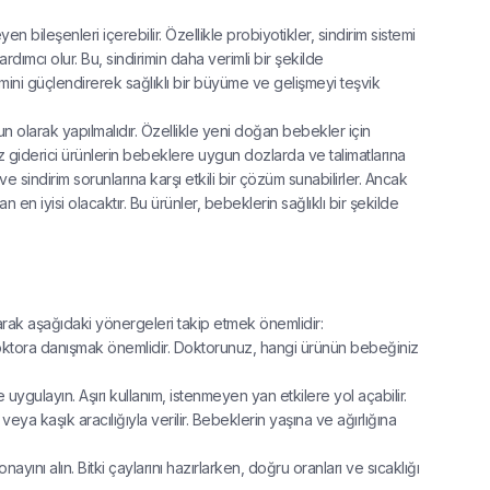
n bileşenleri içerebilir. Özellikle probiyotikler, sindirim sistemi
ardımcı olur. Bu, sindirimin daha verimli bir şekilde
emini güçlendirerek sağlıklı bir büyüme ve gelişmeyi teşvik
n olarak yapılmalıdır. Özellikle yeni doğan bebekler için
z giderici ürünlerin bebeklere uygun dozlarda ve talimatlarına
 sindirim sorunlarına karşı etkili bir çözüm sunabilirler. Ancak
 iyisi olacaktır. Bu ürünler, bebeklerin sağlıklı bir şekilde
larak aşağıdaki yönergeleri takip etmek önemlidir:
doktora danışmak önemlidir. Doktorunuz, hangi ürünün bebeğiniz
uygulayın. Aşırı kullanım, istenmeyen yan etkilere yol açabilir.
veya kaşık aracılığıyla verilir. Bebeklerin yaşına ve ağırlığına
yını alın. Bitki çaylarını hazırlarken, doğru oranları ve sıcaklığı