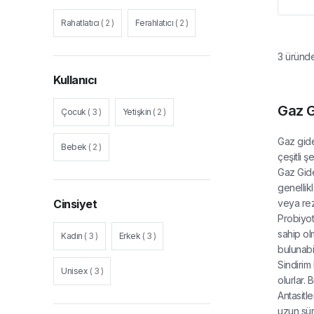
Rahatlatıcı
(
2
)
Ferahlatıcı
(
2
)
3
üründ
Kullanıcı
Gaz G
Çocuk
(
3
)
Yetişkin
(
2
)
Gaz gide
Bebek
(
2
)
çeşitli ş
Gaz Gider
genellik
Cinsiyet
veya reze
Probiyoti
sahip ol
Kadın
(
3
)
Erkek
(
3
)
bulunabil
Sindirim 
Unisex
(
3
)
olurlar. 
Antasitle
uzun süre