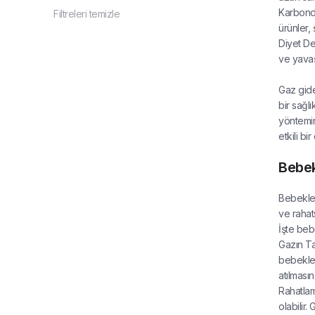
Karbondi
Filtreleri temizle
ürünler, ş
Diyet Değ
ve yavaş
Gaz gider
bir sağl
yöntemin
etkili b
Bebek
Bebekler
ve rahat
İşte beb
Gazın Ta
bebekleri
atılması
Rahatlam
olabilir.