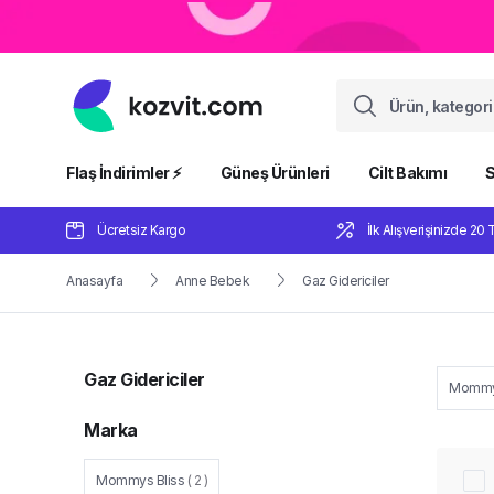
Flaş İndirimler ⚡️
Güneş Ürünleri
Cilt Bakımı
S
Ücretsiz Kargo
İlk Alışverişinizde 20 
Anasayfa
Anne Bebek
Gaz Gidericiler
Gaz Gidericiler
Mommys
Marka
Mommys Bliss
(
2
)