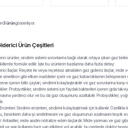
en
3
ürün
gösteriliyor.
iderici Ürün Çeşitleri
rici ürünler, sindirim sistemi sorunlarına bağlı olarak ortaya çıkan gaz bir
ekillerde formüle edilir. İşte bu ürünlerin bazılarına daha fazla detay:
ici İlaçlar: Reçete ile veya reçetesiz alınabilen gaz giderici ilaçlar, mide v
le simetikon gibi etken maddeler içerir ve gaz kabarcıklarının birleşmesini ve
ne içeren bitki çayları, sindirimi kolaylaştırabilir ve gaz sorunlarına karşı rah
kler: Probiyotikler, sindirim sistemi için faydalı bakterileri içeren gıda takvi
masına yardımcı olur ve bu da gaz oluşumunu azaltabilir. Probiyotikler, yoğur
ir.
Enzimleri: Sindirim enzimleri, sindirimi kolaylaştırmak için kullanılır. Özelli
Bu, besinlerin daha iyi sindirilmesini ve gaz oluşumunun azalmasını teşvik ede
r: Antasitler, mide asidini nötralize eden ilaçlardır. Mide yanması ve gaz gibi si
li ve aşırı kullanımı bazı yan etkilere yol açabilir, bu nedenle doktor tavsiy