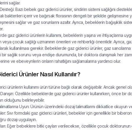
rini sağlar.
Desteği: Bazı bebek gaz giderici ürünler, sindirim sistemi sağlığını destekleye
alı bakterileri içerir ve bağırsak florasının dengeli bir şekilde gelişmesine y
şmesini sağlar ve gaz sorunlarını azaltır. Ayrıca, bebeklerin bağışıklık sist
er.
de gaz giderici ürünlerin kullanımı, bebeklerin yaşına ve ihtiyaçlarına uygu
 veya çocuk sağlığı uzmanının önerileri ve rehberliği önemlidir. Ayrıca, ga
arak kullanılması gerekir. Bebeklerde gaz giderici ürünler, gaz sancılarına ve
 bir sağlık sorunu veya endişe durumunda, bir doktora danışmak her zaman en
rine ve ebeveynlerin onların rahatlığını sağlamalarına yardımcı olur.
derici Ürünler Nasıl Kullanılır?
rici ürünlerin kullanımı ürün türüne bağlı olarak değişebilir. Ancak genel o
Danışın: Özellikle bebeklerde gaz giderici ürünler kullanırken, önce bir 
un olduğunu belirleyebilir.
limatlarına Uyun: Ürünün üzerindeki dozaj talimatlarını dikkatlice okuyun ve 
ler: Sıvı formdaki gaz giderici ürünleri, bebekler için genellikle bir biberon 
ru dozajı uygulayın.
ları: Eğer bebeklere bitki çayları verilecekse, özellikle çocuk doktorunun ona