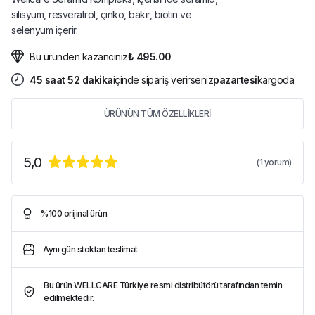
silisyum, resveratrol, çinko, bakır, biotin ve
selenyum içerir.
Bu üründen kazancınız
₺ 495.00
45
saat
52
dakika
içinde sipariş verirseniz
pazartesi
kargoda
ÜRÜNÜN TÜM ÖZELLİKLERİ
5,0
(
1
yorum)
%100 orijinal ürün
Aynı gün stoktan teslimat
Bu ürün WELLCARE Türkiye resmi distribütörü tarafından temin
edilmektedir.