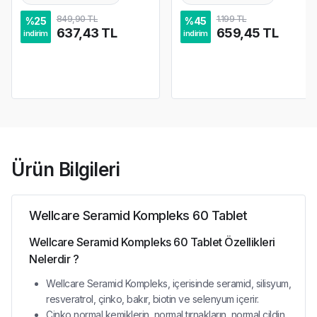
849,90 TL
1.199 TL
%
25
%
45
637,43 TL
659,45 TL
indirim
indirim
Ürün Bilgileri
Wellcare Seramid Kompleks 60 Tablet
Wellcare Seramid Kompleks 60 Tablet Özellikleri
Nelerdir ?
Wellcare Seramid Kompleks, içerisinde seramid, silisyum,
resveratrol, çinko, bakır, biotin ve selenyum içerir.
Çinko normal kemiklerin, normal tırnakların, normal cildin