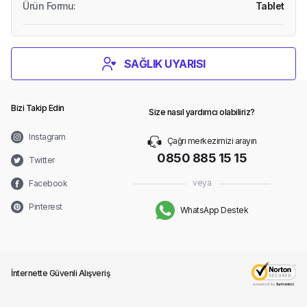
Ürün Formu
:
Tablet
SAĞLIK UYARISI
Bizi Takip Edin
Size nasıl yardımcı olabiliriz?
Instagram
Çağrı merkezimizi arayın
0850 885 15 15
Twitter
veya
Facebook
Pinterest
WhatsApp Destek
İnternette Güvenli Alışveriş