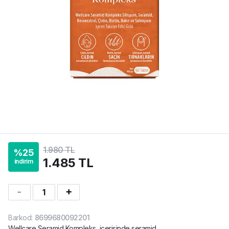
1.980 TL
%
25
1.485 TL
indirim
1
Barkod
:
8699680092201
Wellcare Seramid Kompleks, içerisinde seramid,