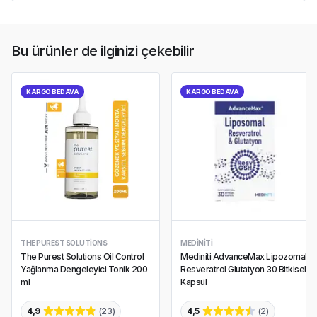
Bu ürünler de ilginizi çekebilir
KARGO BEDAVA
KARGO BEDAVA
THE PUREST SOLUTIONS
MEDINITI
The Purest Solutions Oil Control
Mediniti AdvanceMax Lipozomal
Yağlanma Dengeleyici Tonik 200
Resveratrol Glutatyon 30 Bitkisel
ml
Kapsül
4,9
(
23
)
4,5
(
2
)