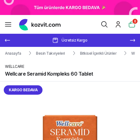
0
Ücretsiz Kargo
Anasayfa
Besin Takviyeleri
Bitkisel İçerikli Ürünler
Well
WELLCARE
Wellcare Seramid Kompleks 60 Tablet
KARGO BEDAVA