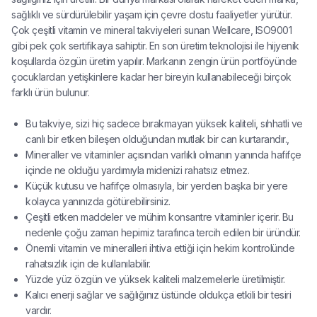
sağlıklı ve sürdürülebilir yaşam için çevre dostu faaliyetler yürütür.
Çok çeşitli vitamin ve mineral takviyeleri sunan Wellcare, ISO9001
gibi pek çok sertifikaya sahiptir. En son üretim teknolojisi ile hijyenik
koşullarda özgün üretim yapılır. Markanın zengin ürün portföyünde
çocuklardan yetişkinlere kadar her bireyin kullanabileceği birçok
farklı ürün bulunur.
Bu takviye, sizi hiç sadece bırakmayan yüksek kaliteli, sıhhatli ve
canlı bir etken bileşen olduğundan mutlak bir can kurtarandır.,
Mineraller ve vitaminler açısından varlıklı olmanın yanında hafifçe
içinde ne olduğu yardımıyla midenizi rahatsız etmez.
Küçük kutusu ve hafifçe olmasıyla, bir yerden başka bir yere
kolayca yanınızda götürebilirsiniz.
Çeşitli etken maddeler ve mühim konsantre vitaminler içerir. Bu
nedenle çoğu zaman hepimiz tarafınca tercih edilen bir üründür.
Önemli vitamin ve mineralleri ihtiva ettiği için hekim kontrolünde
rahatsızlık için de kullanılabilir.
Yüzde yüz özgün ve yüksek kaliteli malzemelerle üretilmiştir.
Kalıcı enerji sağlar ve sağlığınız üstünde oldukça etkili bir tesiri
vardır.