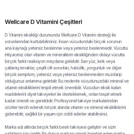
Wellcare D Vitamini Çeşitleri
D Vitamini eksikliği durumunda Wellcare D Vitamini desteği ile
sorunlarından kurtulabilirsiniz. İnsan vücudundaki birçok sorunun
ana kaynağı yetersiz beslenme veya yetersiz beslenmedir. Vücutta
ihtiyacımız olan vitamin ve minerallerin eksikliğinden dolayı vücutta
birçok farklı reaksiyon meydana gelebilir. Sarı yüz, kırık veya
çatlamış tırnaklar, çeşitli cilt sorunları, halsizlik, yorgunluk ve diğer
birçok semptom, yetersiz veya yetersiz beslenmeden muzdarip
olduğunuz anlamına gelebilir. Bu nedenle vücudunuzdaki mineral ve
vitamin eksikliklerini tespit etmek önemlidir. Vücudun eksik kalan
maddelerini diyet takviyeleri ile desteklemek, onları tespit etmek
kadar önemli ve gereklidir. Profesyonel takviye markalarından
ürünler tercih ederek birçok alanda vitamin ve mineral eksikliklerini
giderebilir, sağlıklı bir yaşam için ciddi adımlar atabilirsiniz.
Marka adı altında birçok farklı besin takviyesi geliştirir ve sizin
sağlığınız için üretilir. Bir dünya markası olarak hareket eden marka,