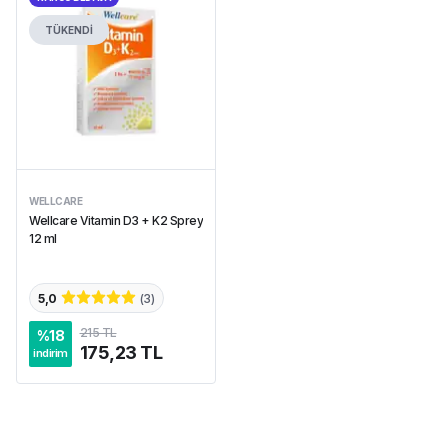
TÜKENDİ
WELLCARE
Wellcare Vitamin D3 + K2 Sprey
12 ml
5,0
(
3
)
215 TL
%
18
175,23 TL
indirim