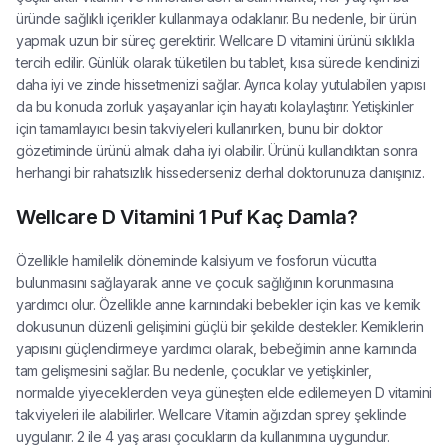
üründe sağlıklı içerikler kullanmaya odaklanır. Bu nedenle, bir ürün
yapmak uzun bir süreç gerektirir. Wellcare D vitamini ürünü sıklıkla
tercih edilir. Günlük olarak tüketilen bu tablet, kısa sürede kendinizi
daha iyi ve zinde hissetmenizi sağlar. Ayrıca kolay yutulabilen yapısı
da bu konuda zorluk yaşayanlar için hayatı kolaylaştırır. Yetişkinler
için tamamlayıcı besin takviyeleri kullanırken, bunu bir doktor
gözetiminde ürünü almak daha iyi olabilir. Ürünü kullandıktan sonra
herhangi bir rahatsızlık hissederseniz derhal doktorunuza danışınız.
Wellcare D Vitamini 1 Puf Kaç Damla?
Özellikle hamilelik döneminde kalsiyum ve fosforun vücutta
bulunmasını sağlayarak anne ve çocuk sağlığının korunmasına
yardımcı olur. Özellikle anne karnındaki bebekler için kas ve kemik
dokusunun düzenli gelişimini güçlü bir şekilde destekler. Kemiklerin
yapısını güçlendirmeye yardımcı olarak, bebeğimin anne karnında
tam gelişmesini sağlar. Bu nedenle, çocuklar ve yetişkinler,
normalde yiyeceklerden veya güneşten elde edilemeyen D vitamini
takviyeleri ile alabilirler. Wellcare Vitamin ağızdan sprey şeklinde
uygulanır. 2 ile 4 yaş arası çocukların da kullanımına uygundur.