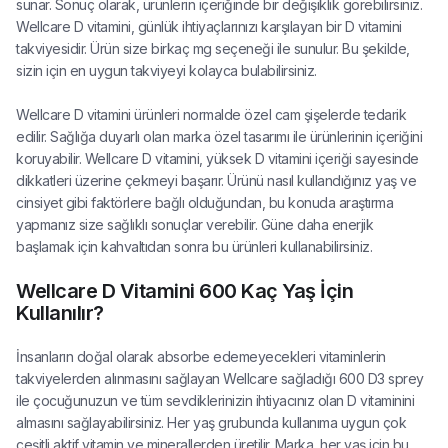
sunar. Sonuç olarak, ürünlerin içeriğinde bir değişiklik görebilirsiniz.
Wellcare D vitamini, günlük ihtiyaçlarınızı karşılayan bir D vitamini
takviyesidir. Ürün size birkaç mg seçeneği ile sunulur. Bu şekilde,
sizin için en uygun takviyeyi kolayca bulabilirsiniz.
Wellcare D vitamini ürünleri normalde özel cam şişelerde tedarik
edilir. Sağlığa duyarlı olan marka özel tasarımı ile ürünlerinin içeriğini
koruyabilir. Wellcare D vitamini, yüksek D vitamini içeriği sayesinde
dikkatleri üzerine çekmeyi başarır. Ürünü nasıl kullandığınız yaş ve
cinsiyet gibi faktörlere bağlı olduğundan, bu konuda araştırma
yapmanız size sağlıklı sonuçlar verebilir. Güne daha enerjik
başlamak için kahvaltıdan sonra bu ürünleri kullanabilirsiniz.
Wellcare D Vitamini 600 Kaç Yaş İçin
Kullanılır?
İnsanların doğal olarak absorbe edemeyecekleri vitaminlerin
takviyelerden alınmasını sağlayan Wellcare sağladığı 600 D3 sprey
ile çocuğunuzun ve tüm sevdiklerinizin ihtiyacınız olan D vitaminini
almasını sağlayabilirsiniz. Her yaş grubunda kullanıma uygun çok
çeşitli aktif vitamin ve minerallerden üretilir. Marka, her yaş için bu