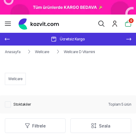
0
Ücretsiz Kargo
Anasayfa
Wellcare
Wellcare D Vitamini
Wellcare
Stoktakiler
Toplam
5
ürün
Filtrele
Sırala