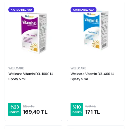
KARGO BEDAVA
KARGO BEDAVA
WELLCARE
WELLCARE
Wellcare Vitamin D3-1000 IU
Wellcare Vitamin D3-400 IU
Sprey 5 ml
Sprey 5 ml
220 TL
190 TL
%
23
%
10
169,40 TL
171 TL
indirim
indirim