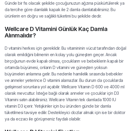
Günde bir fıs olacak şekilde çocuğunuzun ağzına püskürtülerek ya
da tercihe göre damlalık kapak ile 2 damla damlatabilirsiniz. Bu
ürünlerin en doğru ve sağlıklı tüketimi bu şekilde dedir.
Wellcare D Vitamini Günlük Kaç Damla
Alınmalıdır?
D vitamini herkes için gereklidir. Bu vitamininin vücut tarafından doğal
olarak emildiğini bilmenin en kolay yolu güneşten geçer. Ancak
birçoğunun evde kapalı olması, çocukların ve bebeklerin kapalı bir
ortamda büyümesi, onların D vitamini ve güneşten yoksun
büyümeleri anlamına gelir. Bu nedenle hamilelik sırasında bebekler
ve anneler yeterince D vitamini alamazlar. Bu durum da çocuklarda
gelişimsel sorunlara yol açabilir. Wellcare Vitamin D 600 ve 4000 ml
olarak mevcuttur. İsteğe bağlı olarak anneler ve çocuklar için D3
Vitamini satın alabilirsiniz. Wellcare Vitamin tek damlada 1000 IU
vitamin D3 içerir. Yetişkinler için bu üründen günde bir damla
tüketilmesi tavsiye edilir. Destekleyici dozlar almak için ise bir doktor
ya da eczacı ile görüşmeniz faydalı olabilir.