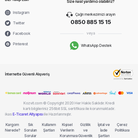
Size nasıl yardımcı olabiliriz?
Instagram
Çağrı merkezimizi arayın
0850 885 15 15
Twitter
veya
Facebook
Pinterest
WhatsApp Destek
İnternette Güvenli Alışveriş
Kozvit.com © Copyright 2020 Her Hakkı Saklıdır. Kredi
kartı bilgileriniz 256bit SSL sertifikası ile korunmaktadır.
ikas
E-Ticaret Altyapısı
ile Hazırlanmıştır.
Kargom
Sık
Kullanım
Kişisel
Gizlilik
İptal ve
Çerez
Nerede?
Sorulan
Şartları
Verilerin
ve
İade
Politikası
Sorular
Korunması
Güvenlik
Şartları