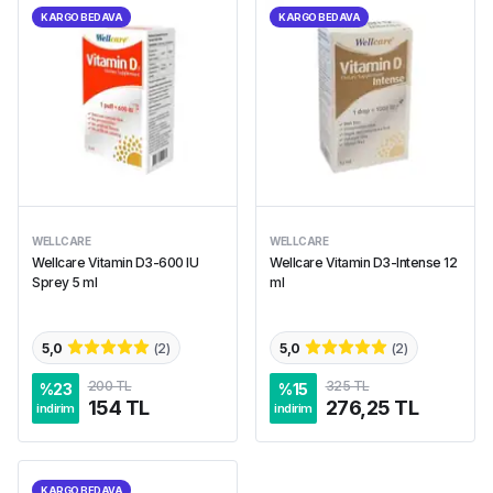
KARGO BEDAVA
KARGO BEDAVA
WELLCARE
WELLCARE
Wellcare Vitamin D3-600 IU
Wellcare Vitamin D3-Intense 12
Sprey 5 ml
ml
5,0
(
2
)
5,0
(
2
)
200 TL
325 TL
%
23
%
15
154 TL
276,25 TL
indirim
indirim
KARGO BEDAVA