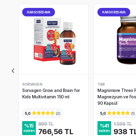
KARGO BEDAVA
KARGO BEDAVA
SORVAGEN
TAB
Sorvagen Grow and Brain for
Magnimore Threo 
Kids Multivitamin 150 ml
Magnezyum ve Fosta
90 Kapsül
5,0
(
2
)
5,0
(
1
)
899 TL
1.599 TL
%
15
%
41
766,56 TL
938 T
indirim
indirim