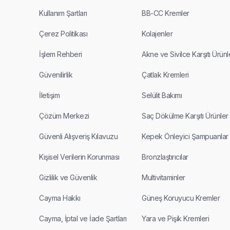
Kullanım Şartları
BB-CC Kremler
Çerez Politikası
Kolajenler
İşlem Rehberi
Akne ve Sivilce Karşıtı Ürünl
Güvenilirlik
Çatlak Kremleri
İletişim
Selülit Bakımı
Çözüm Merkezi
Saç Dökülme Karşıtı Ürünler
Güvenli Alışveriş Kılavuzu
Kepek Önleyici Şampuanlar
Kişisel Verilerin Korunması
Bronzlaştırıcılar
Gizlilik ve Güvenlik
Multivitaminler
Cayma Hakkı
Güneş Koruyucu Kremler
Cayma, İptal ve İade Şartları
Yara ve Pişik Kremleri