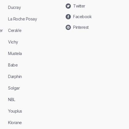
Twitter
Ducray
Facebook
La Roche Posay
Pinterest
er
CeraVe
Vichy
Mustela
Babe
Darphin
Solgar
NBL
Youplus
Klorane