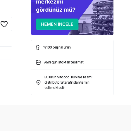
%100 orijinal ürün
Aynı gün stoktan teslimat
Bu ürün Vitocco Türkiye resmi
distribütörü tarafından temin
edilmektedir.