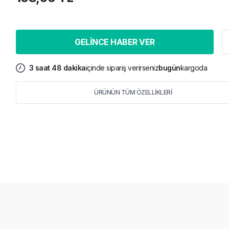
GELİNCE HABER VER
3
saat
48
dakika
içinde sipariş verirseniz
bugün
kargoda
ÜRÜNÜN TÜM ÖZELLİKLERİ