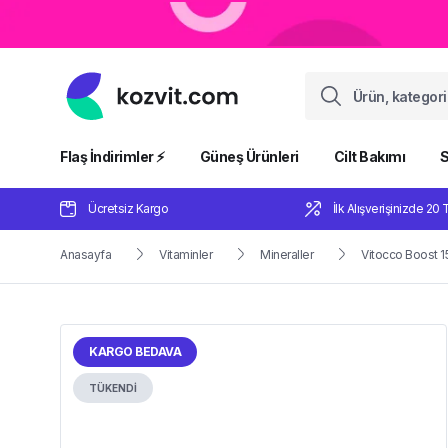
Flaş İndirimler ⚡️
Güneş Ürünleri
Cilt Bakımı
S
Ücretsiz Kargo
İlk Alışverişinizde 20 
Anasayfa
Vitaminler
Mineraller
Vitocco Boost 1
KARGO BEDAVA
TÜKENDİ