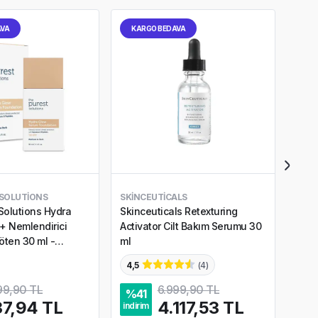
AVA
KARGO BEDAVA
KA
 SOLUTIONS
SKINCEUTICALS
SKIN
Solutions Hydra
Skinceuticals Retexturing
Skin
+ Nemlendirici
Activator Cilt Bakım Serumu 30
Defe
ten 30 ml -
ml
ml
Dark
4,5
(
4
)
5,0
99,90 TL
6.999,90 TL
%
41
%
3
7,94 TL
4.117,53 TL
indirim
indir