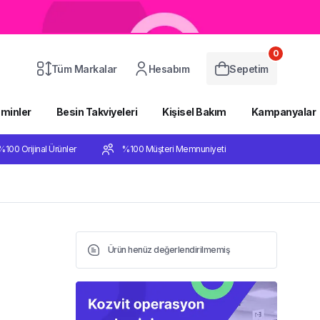
0
Tüm Markalar
Hesabım
Sepetim
aminler
Besin Takviyeleri
Kişisel Bakım
Kampanyalar
%100 Orijinal Ürünler
%100 Müşteri Memnuniyeti
Ürün henüz değerlendirilmemiş