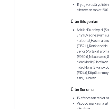
11 yaş ve üstü yetişkin
efervesan tablet 200 ml
Ürün Bileşenleri
Asitlik düzenleyici (Si
E421),Magnezyum sül
karbonat,Hacim artırıcı
(E1521)),Renklendirici
verici (Portakal aroma
(E950)),Nikotinamid,S
hidroklorür,Riboflavi
hidroklorür,Siyanoko
(E124)),Köpüklenmeyi 
asit), D-biotin.
Ürün Sunumu
15 efervesan tablet or
Vitocco markasına ait
altındadır.