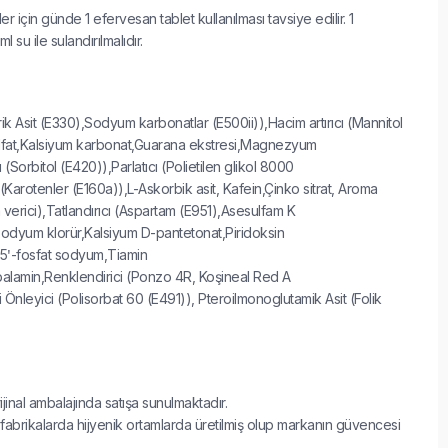
ler için günde 1 efervesan tablet kullanılması tavsiye edilir. 1
 su ile sulandırılmalıdır.
trik Asit (E330),Sodyum karbonatlar (E500ii)),Hacim artırıcı (Mannitol
fat,Kalsiyum karbonat,Guarana ekstresi,Magnezyum
 (Sorbitol (E420)),Parlatıcı (Polietilen glikol 8000
 (Karotenler (E160a)),L-Askorbik asit, Kafein,Çinko sitrat, Aroma
 verici),Tatlandırıcı (Aspartam (E951),Asesulfam K
odyum klorür,Kalsiyum D-pantetonat,Piridoksin
n 5ꞌ-fosfat sodyum,Tiamin
balamin,Renklendirici (Ponzo 4R, Koşineal Red A
Önleyici (Polisorbat 60 (E491)), Pteroilmonoglutamik Asit (Folik
ijinal ambalajında satışa sunulmaktadır.
 fabrikalarda hijyenik ortamlarda üretilmiş olup markanın güvencesi