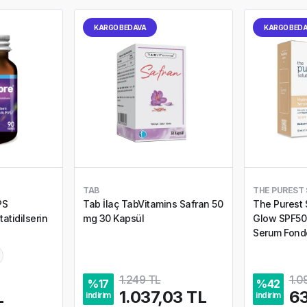
KARGO BEDAVA
KARGO BED
TAB
THE PUREST
PS
Tab İlaç TabVitamins Safran 50
The Purest 
tidilserin
mg 30 Kapsül
Glow SPF50
Serum Fondö
Medium to 
1.249 TL
1.0
%
17
%
42
L
1.037,03 TL
63
indirim
indirim