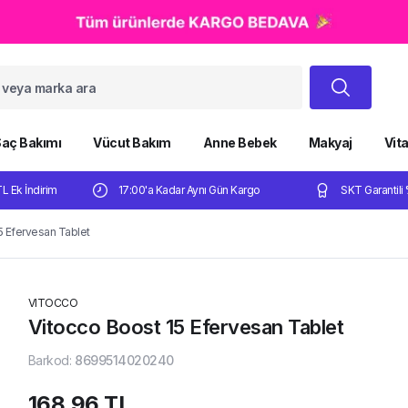
aç Bakımı
Vücut Bakım
Anne Bebek
Makyaj
Vit
TL Ek İndirim
17:00'a Kadar Aynı Gün Kargo
SKT Garantili 
5 Efervesan Tablet
VITOCCO
Vitocco Boost 15 Efervesan Tablet
Barkod
:
8699514020240
168,96 TL