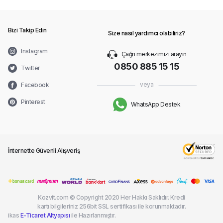
Bizi Takip Edin
Size nasıl yardımcı olabiliriz?
Instagram
Çağrı merkezimizi arayın
0850 885 15 15
Twitter
veya
Facebook
Pinterest
WhatsApp Destek
İnternette Güvenli Alışveriş
Kozvit.com © Copyright 2020 Her Hakkı Saklıdır. Kredi
kartı bilgileriniz 256bit SSL sertifikası ile korunmaktadır.
ikas
E-Ticaret Altyapısı
ile Hazırlanmıştır.