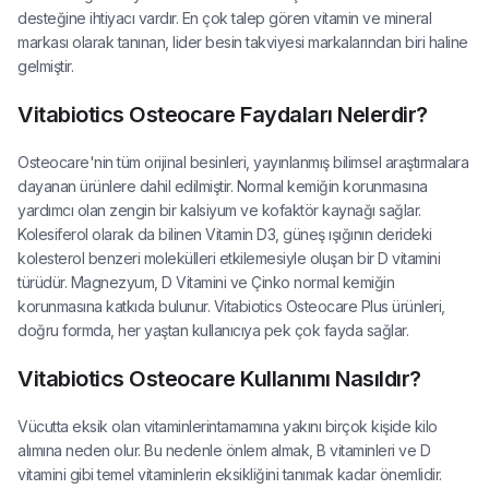
desteğine ihtiyacı vardır. En çok talep gören vitamin ve mineral
markası olarak tanınan, lider besin takviyesi markalarından biri haline
gelmiştir.
Vitabiotics Osteocare Faydaları Nelerdir?
Osteocare'nin tüm orijinal besinleri, yayınlanmış bilimsel araştırmalara
dayanan ürünlere dahil edilmiştir. Normal kemiğin korunmasına
yardımcı olan zengin bir kalsiyum ve kofaktör kaynağı sağlar.
Kolesiferol olarak da bilinen Vitamin D3, güneş ışığının derideki
kolesterol benzeri molekülleri etkilemesiyle oluşan bir D vitamini
türüdür. Magnezyum, D Vitamini ve Çinko normal kemiğin
korunmasına katkıda bulunur. Vitabiotics Osteocare Plus ürünleri,
doğru formda, her yaştan kullanıcıya pek çok fayda sağlar.
Vitabiotics Osteocare Kullanımı Nasıldır?
Vücutta eksik olan vitaminlerintamamına yakını birçok kişide kilo
alımına neden olur. Bu nedenle önlem almak, B vitaminleri ve D
vitamini gibi temel vitaminlerin eksikliğini tanımak kadar önemlidir.