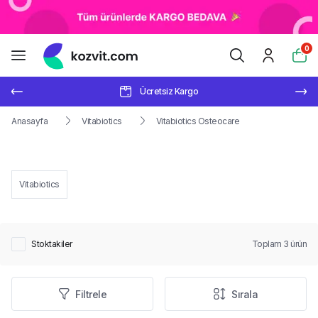
0
Ücretsiz Kargo
Anasayfa
Vitabiotics
Vitabiotics Osteocare
Vitabiotics
Stoktakiler
Toplam
3
ürün
Filtrele
Sırala