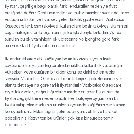
fiyatları, çeşitliliğe bağlı olarak farklı endüstriler nedeniyle fiyat
aralığında değişir. Çeşitli mineraller ve multivitaminler sayesinde insan
vücuduna katkısı ve fiyat seviyeleri farklılık gösterebilir. Vitabiotics
Osteocare’ler besin takviyesi, kullanıcılara besin takviyesi vitaminleri
sağlamak için ürün bileşenlerini çinko işlevleriyle birleştirir. Ayrıca
sunulan bu ek vitaminlerin ek ücretlerine ve içeriğine göre farklı
türleri ve farklı fiyat aralıkları da bulunur.
İlk andan itibaren etki sağlayan besin takviyesi uygun fiyatı
sayesinde her yaştan kişi tarafından sıklıkla kullanılır. Fiyat aralığını
yükselten veya düşüren bir diğer konu ise dahil edilen tablet
sayısıdır. Vitabiotics Osteocare besin takviyesi paketin içinde yer
alan tablet sayısına göre farklı fiyatlandırılır. Vitabiotics Osteocare
diyet takviyeleri, bağışıklığı artıran maddeler içerir. Bu durum da
fiyatta değişikliklere neden olabilir. Her bütçeye uygun olan bir
fiyata sahip olan markanın ürünleri sayesinde sağlığınızı her zaman
koruyabilirsiniz. Eklem ağrısı çekmeden yürüyebilir ve hareket
edebilirsiniz. Kozvit’ten bu ürünleri çok kısa bir sürede temin
edebilirsiniz.