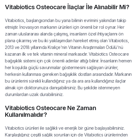
Vitabiotics Osteocare İlaçlar İle Alınabilir Mi?
Vitabiotics, başlangıcından bu yana bilimin evrimini yakından takip
etmiştir. İnovasyon markanın ürünleri için önemli bir rol oynar. Her
zaman uluslararası alanda çalışmış, insanların özel ihtiyaçlarını ön
plana çıkarmış ve bu iki yaklaşımdan hareket etmiş olan Vitabiotics,
2013 ve 2018 yıllarında Kraliçe'nin Vitamin Araştırmaları Ödülü'nü
kazanan ilk ve tek vitamin mineral markasıdır. Vitabiotics Osteocare
bağışıklık sistemi için çok önemli adımlar attığı bilinir. İnsanların hemen
her koşulda güçlü savunmalar göstermesini sağlayan ürünler,
herkesin kullanması gereken bağışıklık dostları arasındadır. Markanın
bu ürünlerini sürekli kullandığınız ya da ara ara kullandığınız ilaçlar
almak için doktorunuza danışabilirsiniz. Bu şekilde istenmeyen
durumlardan uzak durabilirsiniz.
Vitabiotics Osteocare Ne Zaman
Kullanılmalıdır?
Vitabiotics ürünleri ile sağlıklı ve enerjik bir güne başlayabilirsiniz.
Karşılaştığınız çeşitli sağlık sorunları için de Vitabiotics ürünlerinden