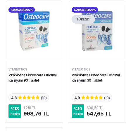
KARGO BEDAVA
KARGO BEDAVA
TÜKENDİ
VITABIOTICS
VITABIOTICS
Vitabiotics Osteocare Original
Vitabiotics Osteocare Original
Kalsiyum 90 Tablet
Kalsiyum 30 Tablet
4,8
(
18
)
4,9
(
10
)
1.218 TL
608,50 TL
%
18
%
10
998,76 TL
547,65 TL
indirim
indirim