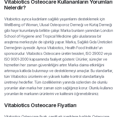
Vitabiotics Osteocare Kullananların Yorumları
Nelerdir?
Vitabiotics ayrıca kadınların sağlıklı yaşamlarını desteklemek için
WellBeing of Woman, Ulusal Osteoporoz Derneği ve Kürtaj Derneği
gibi hayır kurumlarıyla birlikte çalışır. Marka bunların yanından London
School of Hygiene and Tropical Medicine gibi uluslararası bir
araştırma merkeziyle de işbirliği yapar. Marka, Sağlıklı Gıda Üreticileri
Derneğinin üyesidir. Ayrıca Vitabiotics, Health Food Institute'un
sponsorudur. Vitabiotics Osteocare üretim tesisleri, ISO 29002 veya
ISO 9001-2000 kapsamında faaliyet gösterir. Ürünler, süreçler ve
hizmetleri her zaman güvenilirliğini artırır. Marka daima etkinliğini
artırmaya katkıda bulunmayı ve desteklemeyi amaçlar. Bu standartlar,
tüm Vitabiotics ürünlerini en yüksek kalite kontrol standartlarıyla
üretmeyi hedefler. Tüm özelliklerinin yanında sizlerden de olumlu
yorumlar alan marka her zaman sizin sağlığınızı korur. Olumlu kullanıcı
yorumları ile markanın ürünlerini ve kalitesini öğrenebilirsiniz.
Vitabiotics Osteocare Fiyatları
Vitabiotics Osteocare fiyatı, çeşitli ek içeriklere bağlıdır. Osteocare