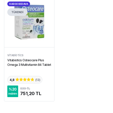
KARGO BEDAVA
TÜKENDİ
VITABIOTICS
Vitabiotics Osteocare Plus
Omega 3 Multivitamin 84 Tablet
4,8
(
13
)
939 TL
%
20
751,20 TL
indirim