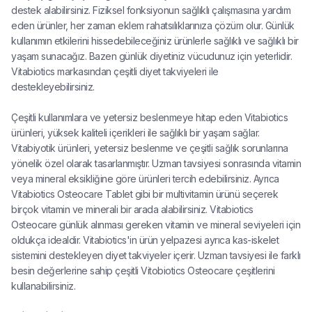
destek alabilirsiniz. Fiziksel fonksiyonun sağlıklı çalışmasına yardım
eden ürünler, her zaman eklem rahatsılıklarınıza çözüm olur. Günlük
kullanımın etkilerini hissedebileceğiniz ürünlerle sağlıklı ve sağlıklı bir
yaşam sunacağız. Bazen günlük diyetiniz vücudunuz için yeterlidir.
Vitabiotics markasından çeşitli diyet takviyeleri ile
destekleyebilirsiniz.
Çeşitli kullanımlara ve yetersiz beslenmeye hitap eden Vitabiotics
ürünleri, yüksek kaliteli içerikleri ile sağlıklı bir yaşam sağlar.
Vitabiyotik ürünleri, yetersiz beslenme ve çeşitli sağlık sorunlarına
yönelik özel olarak tasarlanmıştır. Uzman tavsiyesi sonrasında vitamin
veya mineral eksikliğine göre ürünleri tercih edebilirsiniz. Ayrıca
Vitabiotics Osteocare Tablet gibi bir multivitamin ürünü seçerek
birçok vitamin ve minerali bir arada alabilirsiniz. Vitabiotics
Osteocare günlük alınması gereken vitamin ve mineral seviyeleri için
oldukça idealdir. Vitabiotics'in ürün yelpazesi ayrıca kas-iskelet
sistemini destekleyen diyet takviyeler içerir. Uzman tavsiyesi ile farklı
besin değerlerine sahip çeşitli Vitobiotics Osteocare çeşitlerini
kullanabilirsiniz.