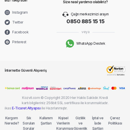
Bizi Takip Edin
Size nasıl yardımcı olabiliriz?
Instagram
Çağrı merkezimizi arayın
0850 885 15 15
Twitter
veya
Facebook
Pinterest
WhatsApp Destek
İnternette Güvenli Alışveriş
Kozvit.com © Copyright 2020 Her Hakkı Saklıdır. Kredi
kartı bilgileriniz 256bit SSL sertifikası ile korunmaktadır.
ikas
E-Ticaret Altyapısı
ile Hazırlanmıştır.
Kargom
Sık
Kullanım
Kişisel
Gizlilik
İptal ve
Çerez
Nerede?
Sorulan
Şartları
Verilerin
ve
İade
Politikası
Sorular
Korunması
Güvenlik
Şartları