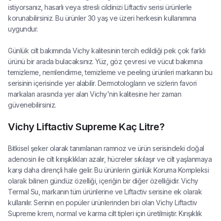
istiyorsanız, hasarlı veya stresli cildinizi Liftactiv serisi ürünlerle
korunabilirsiniz. Bu ürünler 30 yaş ve üzeri herkesin kullanımına
uygundur.
Günlük cilt bakımında Vichy kalitesinin tercih edildiği pek çok farklı
ürünü bir arada bulacaksınız. Yüz, göz çevresi ve vücut bakımına
temizleme, nemlendirme, temizleme ve peeling ürünleri markanın bu
serisinin içerisinde yer alabilir. Dermotologların ve sizlerin favori
markaları arasında yer alan Vichy'nin kalitesine her zaman
güvenebilirsiniz.
Vichy Liftactiv Supreme Kaç Litre?
Bitkisel şeker olarak tanımlanan ramnoz ve ürün serisindeki doğal
adenosin ile cilt kırışıklıkları azalır, hücreler sıkılaşır ve cilt yaşlanmaya
karşı daha dirençli hale gelir. Bu ürünlerin günlük Koruma Kompleksi
olarak bilinen gündüz özelliği, içeriğin bir diğer özelliğidir. Vichy
Termal Su, markanın tüm ürünlerine ve Liftactiv serisine ek olarak
kullanılır. Serinin en popüler ürünlerinden biri olan Vichy Liftactiv
Supreme krem, normal ve karma cilt tipleri için üretilmiştir. Kırışıklık