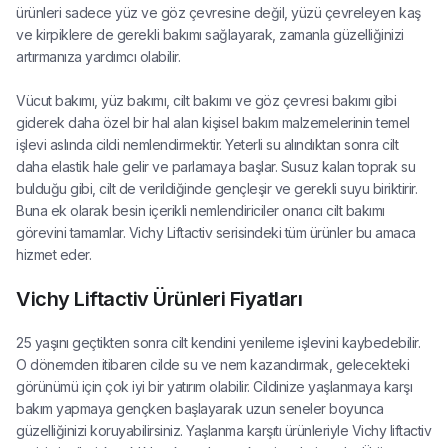
ürünleri sadece yüz ve göz çevresine değil, yüzü çevreleyen kaş
ve kirpiklere de gerekli bakımı sağlayarak, zamanla güzelliğinizi
artırmanıza yardımcı olabilir.
Vücut bakımı, yüz bakımı, cilt bakımı ve göz çevresi bakımı gibi
giderek daha özel bir hal alan kişisel bakım malzemelerinin temel
işlevi aslında cildi nemlendirmektir. Yeterli su alındıktan sonra cilt
daha elastik hale gelir ve parlamaya başlar. Susuz kalan toprak su
bulduğu gibi, cilt de verildiğinde gençleşir ve gerekli suyu biriktirir.
Buna ek olarak besin içerikli nemlendiriciler onarıcı cilt bakımı
görevini tamamlar. Vichy Liftactiv serisindeki tüm ürünler bu amaca
hizmet eder.
Vichy Liftactiv Ürünleri Fiyatları
25 yaşını geçtikten sonra cilt kendini yenileme işlevini kaybedebilir.
O dönemden itibaren cilde su ve nem kazandırmak, gelecekteki
görünümü için çok iyi bir yatırım olabilir. Cildinize yaşlanmaya karşı
bakım yapmaya gençken başlayarak uzun seneler boyunca
güzelliğinizi koruyabilirsiniz. Yaşlanma karşıtı ürünleriyle Vichy liftactiv