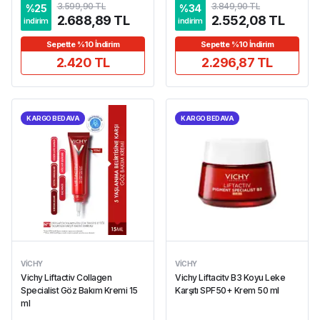
3.599,90 TL
3.849,90 TL
%
25
%
34
2.688,89 TL
2.552,08 TL
indirim
indirim
Sepette %10 İndirim
Sepette %10 İndirim
2.420 TL
2.296,87 TL
KARGO BEDAVA
KARGO BEDAVA
VICHY
VICHY
Vichy Liftactiv Collagen
Vichy Liftacitv B3 Koyu Leke
Specialist Göz Bakım Kremi 15
Karşıtı SPF50+ Krem 50 ml
ml