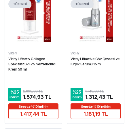
TÜKENDİ
TÜKENDİ
VICHY
VICHY
Vichy Liftactiv Collagen
Vichy Liftactive Göz Çevresi ve
Specialist SPF25 Nemlendirici
Kirpik Serumu 15 ml
Krem 50 ml
2.099,90 TL
1.749,90 TL
%
25
%
25
1.574,93 TL
1.312,43 TL
indirim
indirim
Sepette %10 İndirim
Sepette %10 İndirim
1.417,44 TL
1.181,19 TL