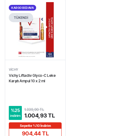
KARGO BEDAVA
TÜKENDİ
VICHY
Vichy Liftactiv Glyco-C Leke
Karşıtı Ampul 10 x 2 ml
1.339,90 TL
%
25
1.004,93 TL
indirim
Sepette %10 İndirim
904,44 TL