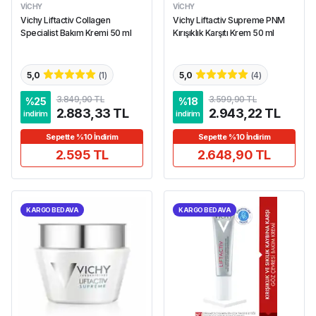
VICHY
VICHY
Vichy Liftactiv Collagen
Vichy Liftactiv Supreme PNM
Specialist Bakım Kremi 50 ml
Kırışıklık Karşıtı Krem 50 ml
5,0
(
1
)
5,0
(
4
)
3.849,90 TL
3.599,90 TL
%
25
%
18
2.883,33 TL
2.943,22 TL
indirim
indirim
Sepette %10 İndirim
Sepette %10 İndirim
2.595 TL
2.648,90 TL
KARGO BEDAVA
KARGO BEDAVA