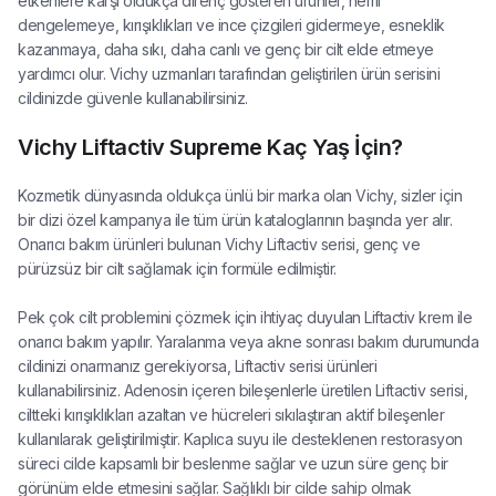
etkenlere karşı oldukça direnç gösteren ürünler, nemi
dengelemeye, kırışıklıkları ve ince çizgileri gidermeye, esneklik
kazanmaya, daha sıkı, daha canlı ve genç bir cilt elde etmeye
yardımcı olur. Vichy uzmanları tarafından geliştirilen ürün serisini
cildinizde güvenle kullanabilirsiniz.
Vichy Liftactiv Supreme Kaç Yaş İçin?
Kozmetik dünyasında oldukça ünlü bir marka olan Vichy, sizler için
bir dizi özel kampanya ile tüm ürün kataloglarının başında yer alır.
Onarıcı bakım ürünleri bulunan Vichy Liftactiv serisi, genç ve
pürüzsüz bir cilt sağlamak için formüle edilmiştir.
Pek çok cilt problemini çözmek için ihtiyaç duyulan Liftactiv krem ile
onarıcı bakım yapılır. Yaralanma veya akne sonrası bakım durumunda
cildinizi onarmanız gerekiyorsa, Liftactiv serisi ürünleri
kullanabilirsiniz. Adenosin içeren bileşenlerle üretilen Liftactiv serisi,
ciltteki kırışıklıkları azaltan ve hücreleri sıkılaştıran aktif bileşenler
kullanılarak geliştirilmiştir. Kaplıca suyu ile desteklenen restorasyon
süreci cilde kapsamlı bir beslenme sağlar ve uzun süre genç bir
görünüm elde etmesini sağlar. Sağlıklı bir cilde sahip olmak