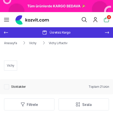
0
Ücretsiz Kargo
Anasayfa
Vichy
Vichy Liftactiv
Vichy
Stoktakiler
Toplam
21
ürün
Filtrele
Sırala