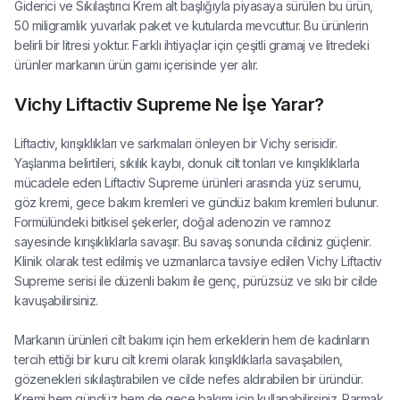
Giderici ve Sıkılaştırıcı Krem alt başlığıyla piyasaya sürülen bu ürün,
50 miligramlık yuvarlak paket ve kutularda mevcuttur. Bu ürünlerin
belirli bir litresi yoktur. Farklı ihtiyaçlar için çeşitli gramaj ve litredeki
ürünler markanın ürün gamı içerisinde yer alır.
Vichy Liftactiv Supreme Ne İşe Yarar?
Liftactiv, kırışıklıkları ve sarkmaları önleyen bir Vichy serisidir.
Yaşlanma belirtileri, sıkılık kaybı, donuk cilt tonları ve kırışıklıklarla
mücadele eden Liftactiv Supreme ürünleri arasında yüz serumu,
göz kremi, gece bakım kremleri ve gündüz bakım kremleri bulunur.
Formülündeki bitkisel şekerler, doğal adenozin ve ramnoz
sayesinde kırışıklıklarla savaşır. Bu savaş sonunda cildiniz güçlenir.
Klinik olarak test edilmiş ve uzmanlarca tavsiye edilen Vichy Liftactiv
Supreme serisi ile düzenli bakım ile genç, pürüzsüz ve sıkı bir cilde
kavuşabilirsiniz.
Markanın ürünleri cilt bakımı için hem erkeklerin hem de kadınların
tercih ettiği bir kuru cilt kremi olarak kırışıklıklarla savaşabilen,
gözenekleri sıkılaştırabilen ve cilde nefes aldırabilen bir üründür.
Kremi hem gündüz hem de gece bakımı için kullanabilirsiniz. Parmak