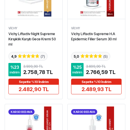
VICHY
VICHY
Vichy Liftactiv Night Supreme
Vichy Liftactiv Supreme H.A
Kırışıklık Karşıtı Gece Kremi 50
Epidermic Filler Serum 30 ml
ml
4,9
(
7
)
5,0
(
5
)
3.599,90 TL
3.699,90 TL
%
23
%
25
2.758,78 TL
2.766,59 TL
indirim
indirim
Sepette %10 İndirim
Sepette %10 İndirim
2.482,90 TL
2.489,93 TL
KARGO BEDAVA
KARGO BEDAVA