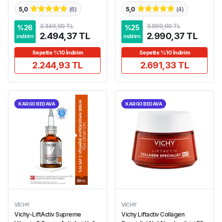
5,0
(
6
)
5,0
(
4
)
3.349,90 TL
3.999,90 TL
%
26
%
25
2.494,37 TL
2.990,37 TL
indirim
indirim
Sepette %10 İndirim
Sepette %10 İndirim
2.244,93 TL
2.691,33 TL
KARGO BEDAVA
KARGO BEDAVA
VICHY
VICHY
Vichy-LiftActiv Supreme
Vichy Liftactiv Collagen