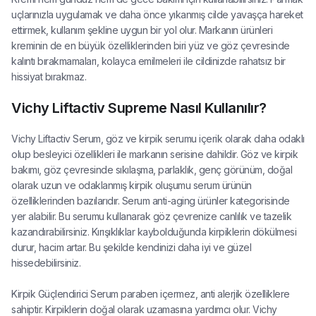
uçlarınızla uygulamak ve daha önce yıkanmış cilde yavaşça hareket
ettirmek, kullanım şekline uygun bir yol olur. Markanın ürünleri
kreminin de en büyük özelliklerinden biri yüz ve göz çevresinde
kalıntı bırakmamaları, kolayca emilmeleri ile cildinizde rahatsız bir
hissiyat bırakmaz.
Vichy Liftactiv Supreme Nasıl Kullanılır?
Vichy Liftactiv Serum, göz ve kirpik serumu içerik olarak daha odaklı
olup besleyici özellikleri ile markanın serisine dahildir. Göz ve kirpik
bakımı, göz çevresinde sıkılaşma, parlaklık, genç görünüm, doğal
olarak uzun ve odaklanmış kirpik oluşumu serum ürünün
özelliklerinden bazılarıdır. Serum anti-aging ürünler kategorisinde
yer alabilir. Bu serumu kullanarak göz çevrenize canlılık ve tazelik
kazandırabilirsiniz. Kırışıklıklar kaybolduğunda kirpiklerin dökülmesi
durur, hacim artar. Bu şekilde kendinizi daha iyi ve güzel
hissedebilirsiniz.
Kirpik Güçlendirici Serum paraben içermez, anti alerjik özelliklere
sahiptir. Kirpiklerin doğal olarak uzamasına yardımcı olur. Vichy