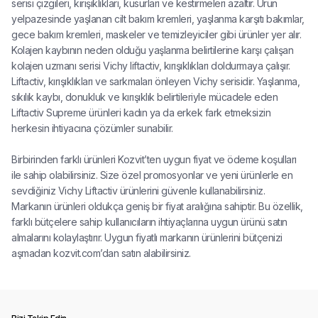
serisi çizgileri, kırışıklıkları, kusurları ve kestirmeleri azaltır. Ürün
yelpazesinde yaşlanan cilt bakım kremleri, yaşlanma karşıtı bakımlar,
gece bakım kremleri, maskeler ve temizleyiciler gibi ürünler yer alır.
Kolajen kaybının neden olduğu yaşlanma belirtilerine karşı çalışan
kolajen uzmanı serisi Vichy liftactiv, kırışıklıkları doldurmaya çalışır.
Liftactiv, kırışıklıkları ve sarkmaları önleyen Vichy serisidir. Yaşlanma,
sıkılık kaybı, donukluk ve kırışıklık belirtileriyle mücadele eden
Liftactiv Supreme ürünleri kadın ya da erkek fark etmeksizin
herkesin ihtiyacına çözümler sunabilir.
Birbirinden farklı ürünleri Kozvit’ten uygun fiyat ve ödeme koşulları
ile sahip olabilirsiniz. Size özel promosyonlar ve yeni ürünlerle en
sevdiğiniz Vichy Liftactiv ürünlerini güvenle kullanabilirsiniz.
Markanın ürünleri oldukça geniş bir fiyat aralığına sahiptir. Bu özellik,
farklı bütçelere sahip kullanıcıların ihtiyaçlarına uygun ürünü satın
almalarını kolaylaştırır. Uygun fiyatlı markanın ürünlerini bütçenizi
aşmadan kozvit.com’dan satın alabilirsiniz.