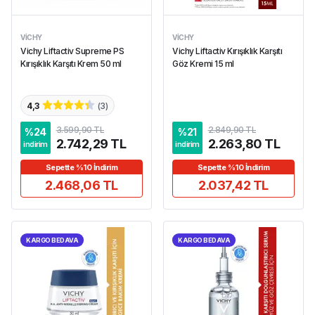
VICHY
VICHY
Vichy Liftactiv Supreme PS
Vichy Liftactiv Kırışıklık Karşıtı
Kırışıklık Karşıtı Krem 50 ml
Göz Kremi 15 ml
4,3
(
3
)
3.599,90 TL
2.849,90 TL
%
24
%
21
2.742,29 TL
2.263,80 TL
indirim
indirim
Sepette %10 İndirim
Sepette %10 İndirim
2.468,06 TL
2.037,42 TL
KARGO BEDAVA
KARGO BEDAVA