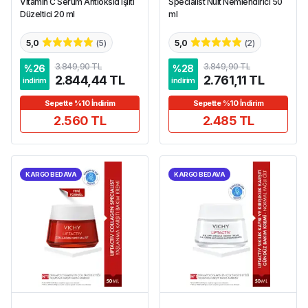
Vitamin C Serum Antioksid Işıltı
Specialist Nuit Nemlendirici 50
Düzeltici 20 ml
ml
5,0
(
5
)
5,0
(
2
)
3.849,90 TL
3.849,90 TL
%
26
%
28
2.844,44 TL
2.761,11 TL
indirim
indirim
Sepette %10 İndirim
Sepette %10 İndirim
2.560 TL
2.485 TL
KARGO BEDAVA
KARGO BEDAVA