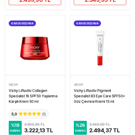
KARGO BEDAVA
KARGO BEDAVA
VICHY
VICHY
Vichy Liftactiv Collagen
Vichy Liftactiv Pigment
Specialist 16 SPF50 Yaşlanma
Specialist B3 Eye Care SPF50+
Karşıtı Krem 50 ml
Göz Çevresi Kremi 15 ml
5,0
(
1
)
3.999,90 TL
3.349,90 TL
%
19
%
26
3.222,13 TL
2.494,37 TL
indirim
indirim