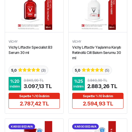
VICHY
VICHY
Vichy Liftactiv Specialist B3
Vichy Liftactiv Yaşlanma Karşıtı
Serum 30 ml
Retinollü Cilt Bakım Serumu 30
ml
5,0
(
3
)
5,0
(
5
)
3.849,90 TL
3.849,90 TL
%
20
%
25
3.097,13 TL
2.883,26 TL
indirim
indirim
Sepette %10 İndirim
Sepette %10 İndirim
2.787,42 TL
2.594,93 TL
KARGO BEDAVA
KARGO BEDAVA