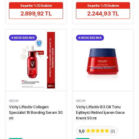
Sepette %10 İndirim
Sepette %10 İndirim
2.899,92 TL
2.244,93 TL
KARGO BEDAVA
KARGO BEDAVA
VICHY
VICHY
Vichy Liftactiv Collagen
Vichy Liftactiv B3 Cilt Tonu
Specialist 16 Bonding Serum 30
Eşitleyici Retinol İçeren Gece
ml
Kremi 50 ml
5,0
(
2
)