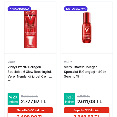
KARGO BEDAVA
KARGO BEDAVA
VICHY
VICHY
Vichy Liftactiv Collagen
Vichy Liftactiv Collagen
Specialist 16 Glow Boosting Işıltı
Specialist 16 Gençleştirici Göz
Veren Nemlendirici Jel Krem 50
Serumu 15 ml
ml
3.919,90 TL
3.370 TL
%
29
%
23
2.777,67 TL
2.611,03 TL
indirim
indirim
Sepette %10 İndirim
Sepette %10 İndirim
2.499,90 TL
2.349,93 TL