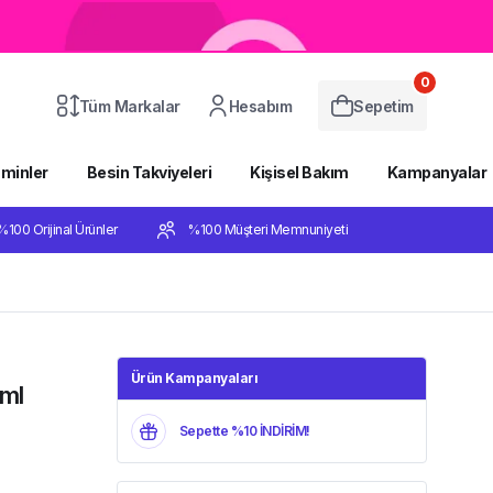
0
Tüm Markalar
Hesabım
Sepetim
aminler
Besin Takviyeleri
Kişisel Bakım
Kampanyalar
%100 Orijinal Ürünler
%100 Müşteri Memnuniyeti
Ürün Kampanyaları
ml
Sepette %10 İNDİRİM!