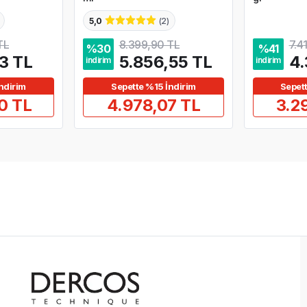
5,0
(
2
)
TL
8.399,90 TL
7.4
%
30
%
41
53 TL
5.856,55 TL
4.
indirim
indirim
ndirim
Sepette %15 İndirim
Sepet
0 TL
4.978,07 TL
3.2