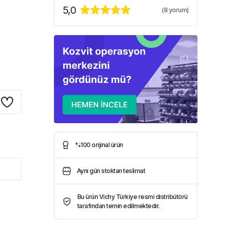
5,0
(
8
yorum)
%100 orijinal ürün
Aynı gün stoktan teslimat
Bu ürün Vichy Türkiye resmi distribütörü
tarafından temin edilmektedir.