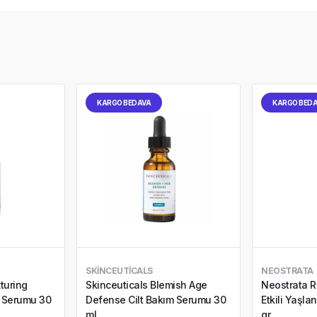
KARGO BEDAVA
KARGO BED
SKINCEUTICALS
NEOSTRATA
turing
Skinceuticals Blemish Age
Neostrata 
m Serumu 30
Defense Cilt Bakım Serumu 30
Etkili Yaşla
ml
gr