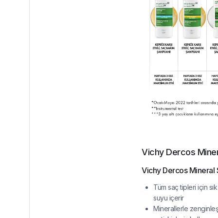
Vichy Dercos Mine
Vichy Dercos Mineral 
Tüm saç tipleri için s
suyu içerir
Minerallerle zenginleş