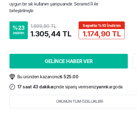
uygun bir sık kullanım şampuanıdır. Seramid R ile
birleştirilmiştir.
1.699,90 TL
Sepette %10 İndirim
%
23
1.305,44 TL
1.174,90 TL
indirim
GELİNCE HABER VER
Bu üründen kazancınız
₺ 525.00
17
saat
43
dakika
içinde sipariş verirseniz
yarın
kargoda
ÜRÜNÜN TÜM ÖZELLİKLERİ