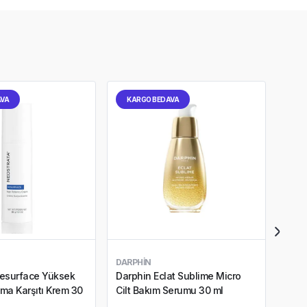
AVA
KARGO BEDAVA
KA
DARPHIN
DARP
Resurface Yüksek
Darphin Eclat Sublime Micro
Darp
nma Karşıtı Krem 30
Cilt Bakım Serumu 30 ml
Kırış