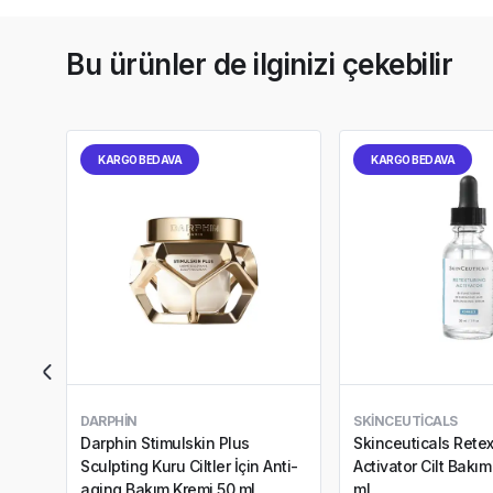
Bu ürünler de ilginizi çekebilir
KARGO BEDAVA
KARGO BEDAVA
DARPHIN
SKINCEUTICALS
Darphin Stimulskin Plus
Skinceuticals Retex
Sculpting Kuru Ciltler İçin Anti-
Activator Cilt Bakı
aging Bakım Kremi 50 ml
ml