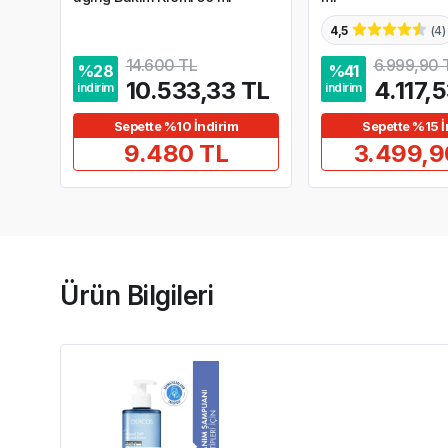
4,5
(
4
)
14.600 TL
6.999,90 
%
28
%
41
10.533,33 TL
4.117,
indirim
indirim
Sepette %10 İndirim
Sepette %15 İ
9.480 TL
3.499,9
Ürün Bilgileri