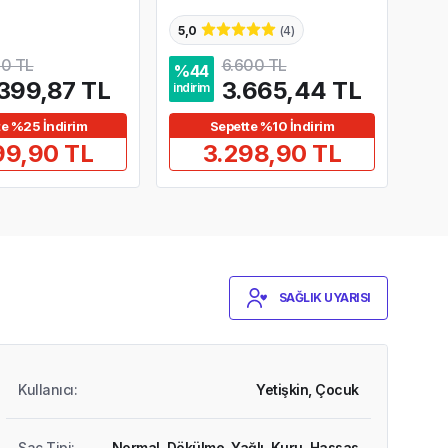
5,0
(
4
)
4,8
10 TL
6.600 TL
%
44
%
2
399,87 TL
3.665,44 TL
indirim
indir
te %25 İndirim
Sepette %10 İndirim
99,90 TL
3.298,90 TL
SAĞLIK UYARISI
Kullanıcı
:
Yetişkin,
Çocuk
Saç Tipi
:
Normal,
Dökülme,
Yağlı,
Kuru,
Hassas