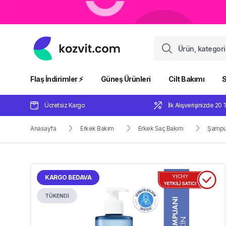
Flaş İndirimler ⚡️
Güneş Ürünleri
Cilt Bakımı
S
Ücretsiz Kargo
İlk Alışverişinizde 20 
Anasayfa
Erkek Bakım
Erkek Saç Bakım
Şampu
KARGO BEDAVA
TÜKENDİ