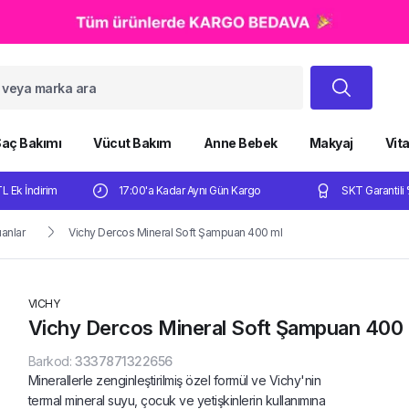
aç Bakımı
Vücut Bakım
Anne Bebek
Makyaj
Vit
TL Ek İndirim
17:00'a Kadar Aynı Gün Kargo
SKT Garantili 
anlar
Vichy Dercos Mineral Soft Şampuan 400 ml
VICHY
Vichy Dercos Mineral Soft Şampuan 400 
Barkod
:
3337871322656
Minerallerle zenginleştirilmiş özel formül ve Vichy'nin
termal mineral suyu, çocuk ve yetişkinlerin kullanımına