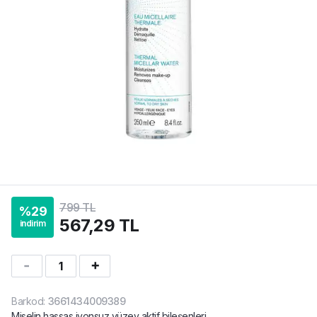
799 TL
%
29
567,29 TL
indirim
1
Barkod
:
3661434009389
Miselin hassas iyonsuz yüzey aktif bileşenleri