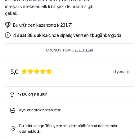
makyajı ve lekeleri etkili bir şekilde mıknatıs gibi
çeker.
Bu üründen kazancınız
₺ 231.71
4
saat
38
dakika
içinde sipariş verirseniz
bugün
kargoda
ÜRÜNÜN TÜM ÖZELLİKLERİ
5,0
(
1
yorum)
%100 orijinal ürün
Aynı gün stoktan teslimat
Bu ürün Uriage Türkiye resmi distribütörü tarafından temin
edilmektedir.