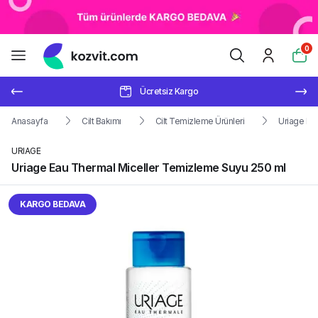
0
Ücretsiz Kargo
Anasayfa
Cilt Bakımı
Cilt Temizleme Ürünleri
Uriage Ea
URIAGE
Uriage Eau Thermal Miceller Temizleme Suyu 250 ml
KARGO BEDAVA