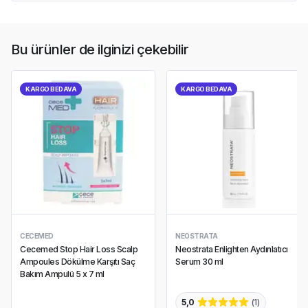
Bu ürünler de ilginizi çekebilir
KARGO BEDAVA
KARGO BEDAVA
CECEMED
NEOSTRATA
Cecemed Stop Hair Loss Scalp
Neostrata Enlighten Aydınlatıcı
Ampoules Dökülme Karşıtı Saç
Serum 30 ml
Bakım Ampulü 5 x 7 ml
5,0
(
1
)