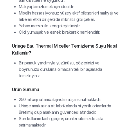
tüm cilt tiplerine uygundur.
Makyaj temizlemek için idealdir.
Miselin hassas iyonsuz yüzey aktif bileşenleri makyajı ve
lekeleri etkili bir şekilde mıknatıs gibi çeker.
Yaban mersini ile zenginleştirilmiştir.
Cildi yumuşak ve esnek bırakarak nemlendirir.
Uriage Eau Thermal Miceller Temizleme Suyu Nasıl
Kullanılır?
Bir pamuk yardımıyla yüzünüzü, gözlerinizi ve
boynunuzu durulama olmadan tek bir aşamada
temizleyiniz.
Ürün Sunumu
250 ml orijinal ambalajında satışa sunulmaktadır.
Uriage markasına ait fabrikalarda hijyenik ortamlarda
üretilmiş olup markanın güvencesi altındadır.
Son kullanım tarihi geçmiş ürünler sitemizde asla
satılmamaktadır.