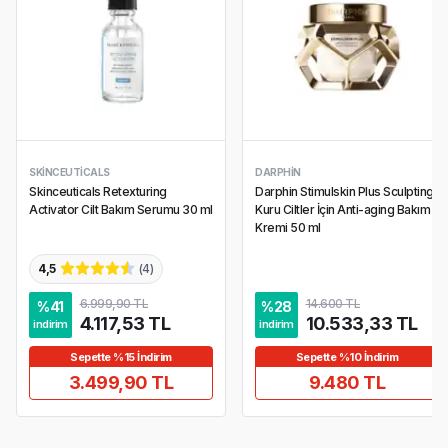
SKINCEUTICALS
DARPHIN
Skinceuticals Retexturing
Darphin Stimulskin Plus Sculpting
Activator Cilt Bakım Serumu 30 ml
Kuru Ciltler İçin Anti-aging Bakım
Kremi 50 ml
4,5
(
4
)
6.999,90 TL
14.600 TL
%
41
%
28
4.117,53 TL
10.533,33 TL
indirim
indirim
Sepette %15 İndirim
Sepette %10 İndirim
3.499,90 TL
9.480 TL