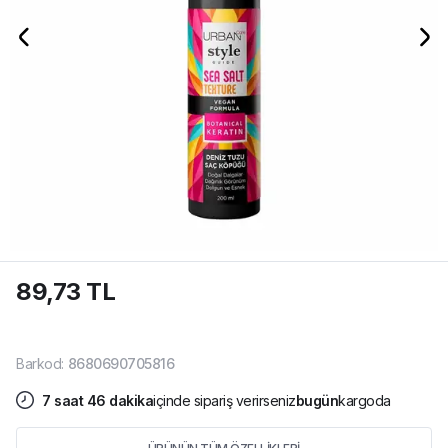
89,73 TL
Barkod
:
8680690705816
7
saat
46
dakika
içinde sipariş verirseniz
bugün
kargoda