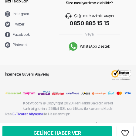
Bizi Takip Edin
Size nasıl yardımcı olabiliriz?
Instagram
Çağrı merkezimizi arayın
0850 885 15 15
Twitter
veya
Facebook
Pinterest
WhatsApp Destek
İnternette Güvenli Alışveriş
Kozvit.com © Copyright 2020 Her Hakkı Saklıdır. Kredi
kartı bilgileriniz 256bit SSL sertifikası ile korunmaktadır.
ikas
E-Ticaret Altyapısı
ile Hazırlanmıştır.
Kargom
Sık
Kullanım
Kişisel
Gizlilik
İptal ve
Çerez
Nerede?
Sorulan
Şartları
Verilerin
ve
İade
Politikası
GELİNCE HABER VER
Sorular
Korunması
Güvenlik
Şartları