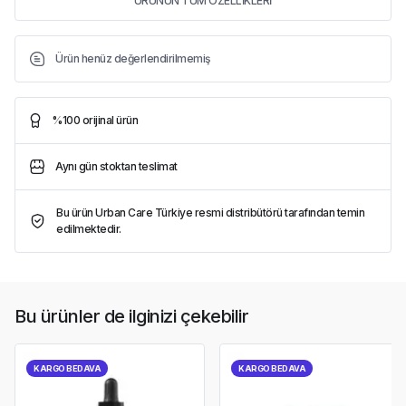
ÜRÜNÜN TÜM ÖZELLİKLERİ
Ürün henüz değerlendirilmemiş
%100 orijinal ürün
Aynı gün stoktan teslimat
Bu ürün Urban Care Türkiye resmi distribütörü tarafından temin
edilmektedir.
Bu ürünler de ilginizi çekebilir
KARGO BEDAVA
KARGO BEDAVA