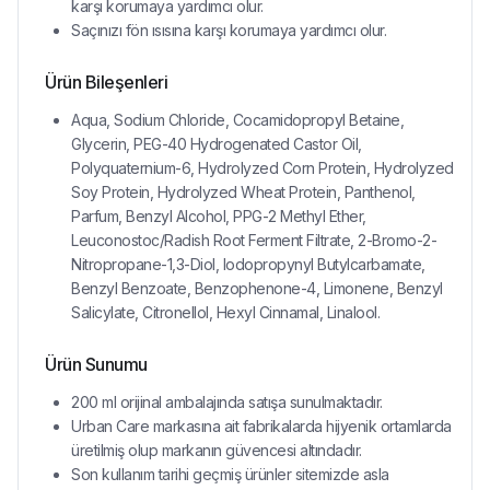
karşı korumaya yardımcı olur.
Saçınızı fön ısısına karşı korumaya yardımcı olur.
Ürün Bileşenleri
Aqua, Sodium Chloride, Cocamidopropyl Betaine,
Glycerin, PEG-40 Hydrogenated Castor Oil,
Polyquaternium-6, Hydrolyzed Corn Protein, Hydrolyzed
Soy Protein, Hydrolyzed Wheat Protein, Panthenol,
Parfum, Benzyl Alcohol, PPG-2 Methyl Ether,
Leuconostoc/Radish Root Ferment Filtrate, 2-Bromo-2-
Nitropropane-1,3-Diol, Iodopropynyl Butylcarbamate,
Benzyl Benzoate, Benzophenone-4, Limonene, Benzyl
Salicylate, Citronellol, Hexyl Cinnamal, Linalool.
Ürün Sunumu
200 ml orijinal ambalajında satışa sunulmaktadır.
Urban Care markasına ait fabrikalarda hijyenik ortamlarda
üretilmiş olup markanın güvencesi altındadır.
Son kullanım tarihi geçmiş ürünler sitemizde asla