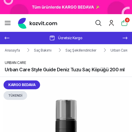
0
Ücretsiz Kargo
Anasayfa
Saç Bakımı
Saç Şekillendiriciler
Urban Care S
URBAN CARE
Urban Care Style Guide Deniz Tuzu Saç Köpüğü 200 ml
KARGO BEDAVA
TÜKENDİ