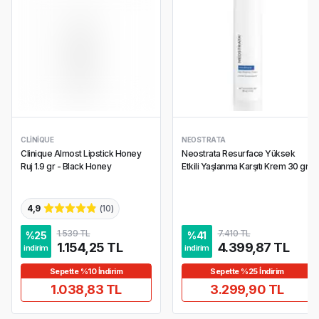
CLINIQUE
NEOSTRATA
Clinique Almost Lipstick Honey
Neostrata Resurface Yüksek
Ruj 1.9 gr - Black Honey
Etkili Yaşlanma Karşıtı Krem 30 gr
4,9
(
10
)
1.539 TL
7.410 TL
%
25
%
41
1.154,25 TL
4.399,87 TL
indirim
indirim
Sepette %10 İndirim
Sepette %25 İndirim
1.038,83 TL
3.299,90 TL