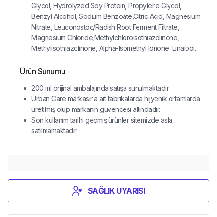
Glycol, Hydrolyzed Soy Protein, Propylene Glycol,
Benzyl Alcohol, Sodium Benzoate,Citric Acid, Magnesium
Nitrate, Leuconostoc/Radish Root Ferment Filtrate,
Magnesium Chloride,Methylchloroisothiazolinone,
Methylisothiazolinone, Alpha-Isomethyl Ionone, Linalool.
Ürün Sunumu
200 ml orijinal ambalajında satışa sunulmaktadır.
Urban Care markasına ait fabrikalarda hijyenik ortamlarda
üretilmiş olup markanın güvencesi altındadır.
Son kullanım tarihi geçmiş ürünler sitemizde asla
satılmamaktadır.
SAĞLIK UYARISI