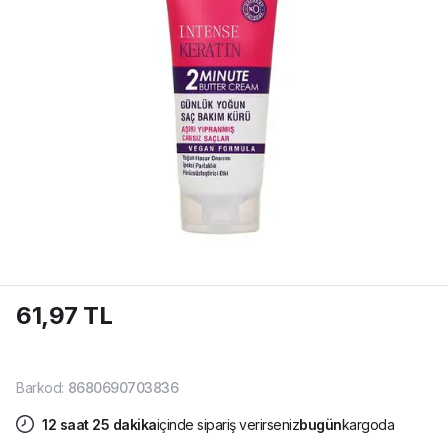
61,97 TL
Barkod
:
8680690703836
12
saat
25
dakika
içinde sipariş verirseniz
bugün
kargoda