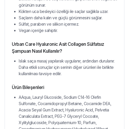
görünüm sunar.
Kökten uca besleyici özelliği ile saçlar sağlıkla uzar.
Saçların daha kalın ve güçlü görünmesini sağlar.
Sülfat, paraben ve silikon içermez.
Vegan içeriğe sahiptir.
Urban Care Hyaluronic Asit Collagen Sülfatsız
Şampuan Nasıl Kullanılır?
Islak saça masaj yapılarak uygulanır, ardından durulanır.
Daha etkili sonuçlar için serinin diğer ürünleri ile birlikte
kullanılması tavsiye edilir.
Ürün Bileşenleri
AAqua, Lauryl Glucoside, Sodium C14-16 Olefin
Sulfonate, Cocamidopropyl Betaine, Cocamide DEA,
Acacia Seyal Gum Extract, Hyaluronic Acid, Pelvetia
Canaliculata Extract, PEG-7 Glyceryl Cocoate,
Xylitylglucoside, Polyquaternium-10, Parfum,
Cocodimonium Hydroxypropyl Hydrolyzed Wheat