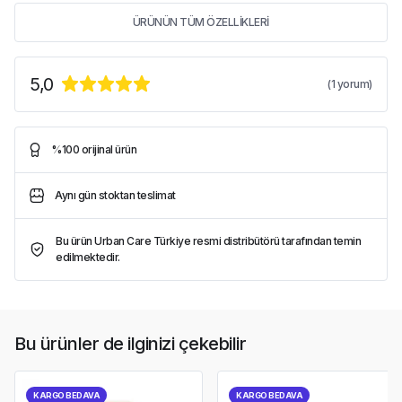
ÜRÜNÜN TÜM ÖZELLİKLERİ
5,0
(
1
yorum)
%100 orijinal ürün
Aynı gün stoktan teslimat
Bu ürün Urban Care Türkiye resmi distribütörü tarafından temin
edilmektedir.
Bu ürünler de ilginizi çekebilir
KARGO BEDAVA
KARGO BEDAVA