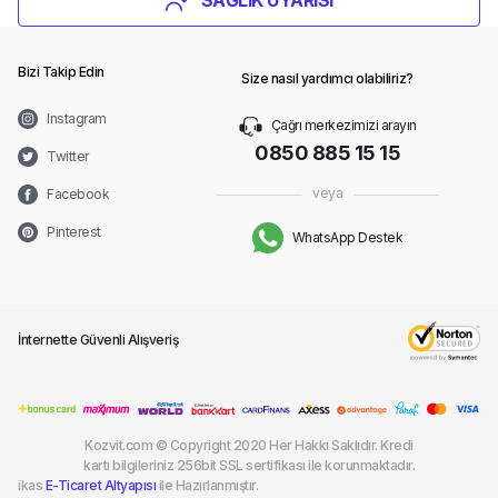
Bizi Takip Edin
Size nasıl yardımcı olabiliriz?
Instagram
Çağrı merkezimizi arayın
0850 885 15 15
Twitter
veya
Facebook
Pinterest
WhatsApp Destek
İnternette Güvenli Alışveriş
Kozvit.com © Copyright 2020 Her Hakkı Saklıdır. Kredi
kartı bilgileriniz 256bit SSL sertifikası ile korunmaktadır.
ikas
E-Ticaret Altyapısı
ile Hazırlanmıştır.