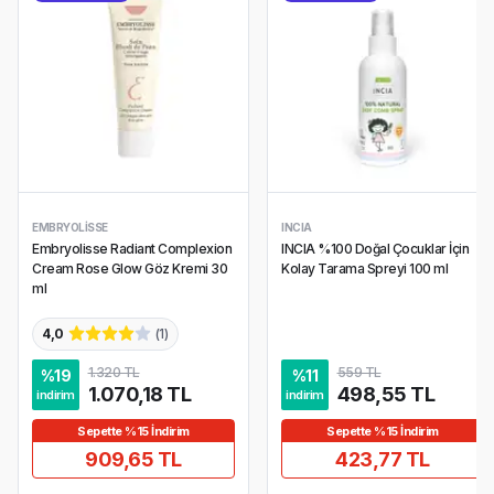
EMBRYOLISSE
INCIA
Embryolisse Radiant Complexion
INCIA %100 Doğal Çocuklar İçin
Cream Rose Glow Göz Kremi 30
Kolay Tarama Spreyi 100 ml
ml
4,0
(
1
)
1.320 TL
559 TL
%
19
%
11
1.070,18 TL
498,55 TL
indirim
indirim
Sepette %15 İndirim
Sepette %15 İndirim
909,65 TL
423,77 TL