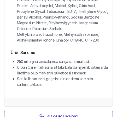
Protein, Anhydroxylitol, Maltitol, Xylitol, Citric Acid,
Propylene Glycol, Tetrasodium EDTA, Triethylene Glycol,
Benzyl Alcohol, Phenoxyethanol, Sodium Benzoate,
Magnesium Nitrate, Ethylhexylglycerin, Magnesium
Chloride, Potassium Sorbate,
Methylchloroisothiazolinone, Methylisothiazolinone,
Alpha-Isomethyl Ionone, Linalool, CI 19140, CI 17200
Ürün Sunumu
250 ml orijinal ambalajında satışa sunulmaktadır.
Urban Care markasına ait fabrikalarda hijyenik ortamlarda
üretilmiş olup markanın güvencesi altındadır.
Son kullanım tarihi geçmiş ürünler sitemizde asla
satılmamaktadır.
SAĞLIK UYARISI