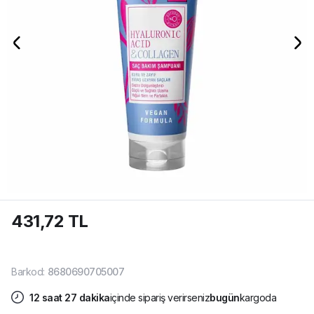
431,72 TL
Barkod
:
8680690705007
12
saat
27
dakika
içinde sipariş verirseniz
bugün
kargoda