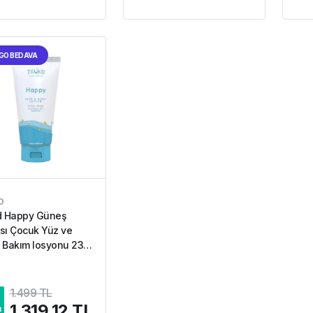
GO BEDAVA
D
d Happy Güneş
sı Çocuk Yüz ve
 Bakım losyonu 236.5
1.499 TL
1.319,12 TL
m