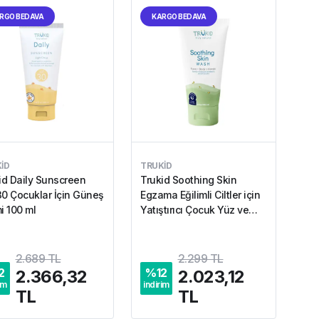
RGO BEDAVA
KARGO BEDAVA
ID
TRUKID
id Daily Sunscreen
Trukid Soothing Skin
0 Çocuklar İçin Güneş
Egzama Eğilimli Ciltler için
i 100 ml
Yatıştırıcı Çocuk Yüz ve
Vücut Yıkama Jeli 236.5 ml
2.689 TL
2.299 TL
2
%
12
2.366,32
2.023,12
im
indirim
TL
TL