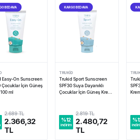
GO BEDAVA
KARGO BEDAVA
KA
D
TRUKID
TRUK
d Easy-On Sunscreen
Trukid Sport Sunscreen
Truk
 Çocuklar İçin Güneş
SPF30 Suya Dayanıklı
SPF3
 100 ml
Çocuklar İçin Güneş Kremi
Krem
100 ml
2.689 TL
2.819 TL
%
12
%
1
2.366,32
2.480,72
m
indirim
indir
TL
TL