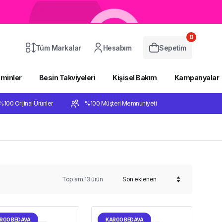
0
Tüm Markalar
Hesabım
Sepetim
aminler
Besin Takviyeleri
Kişisel Bakım
Kampanyalar
%100 Orijinal Ürünler
%100 Müşteri Memnuniyeti
Toplam
13
ürün
RGO BEDAVA
KARGO BEDAVA