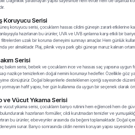
abilir. Dağınıklık yaratmayan yapısı sayesinde hem evde hem de dışarıda k
ır.
 Koruyucu Serisi
üneş koruyucu serisi, çocukların hassas cildini güneşin zararlı etkilerine ka
nlayışıyla hazırlanan bu ürünler, UVA ve UVB ışınlarına karşı etkili bir bari
 filtrelerden uzak bir koruma deneyimi sunmayı amaçlar. Hem günlük kullan
da yer almaktadır. Plaj, piknik veya park gibi güneşe maruz kalınan ortam
akım Serisi
aç bakım serisi, bebek ve çocukların ince ve hassas saç yapısına uygun f
 saçı nazikçe temizlerken doğal nemini korumayı hedefler. Özellikle göz y
yime dönüştürür. Doğal bileşenlerle desteklenen içeriği sayesinde düzen
çı yormayan hafif yapısı, her gün kullanıma da uygun bir seçenek olarak ön
 ve Vücut Yıkama Serisi
 vücut yıkama serisi, çocukların banyo rutinini hem eğlenceli hem de güvenl
ulundurarak hazırlanan formüller, cildi kurutmadan temizler ve yumuşaklı
artıran bu ürünler, ebeveynler arasında da beğeni toplamaktadır. Doğal içe
 deneyimi sunar. Banyo sonrasında cildin nemini koruyan yapısı sayesinde ek 