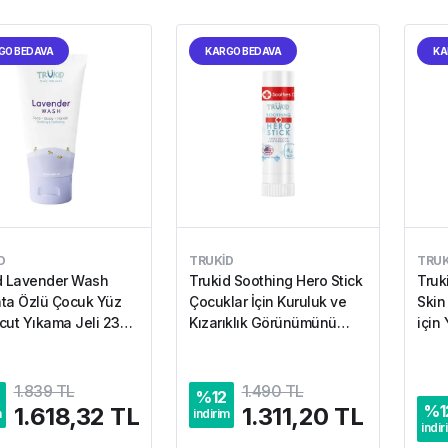
GO BEDAVA
KARGO BEDAVA
KA
D
TRUKID
TRUK
d Lavender Wash
Trukid Soothing Hero Stick
Truk
ta Özlü Çocuk Yüz
Çocuklar İçin Kuruluk ve
Skin 
cut Yıkama Jeli 236.5
Kızarıklık Görünümünü
için 
Azaltmaya Yardımcı Stick
ve V
15.6 g
ml
1.839 TL
1.490 TL
%
12
%
1
1.618,32 TL
1.311,20 TL
m
indirim
indir