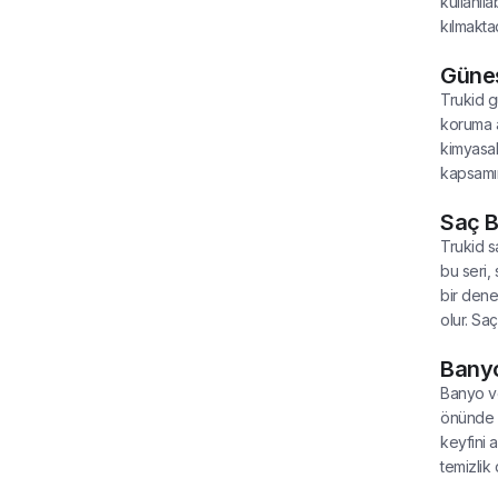
kullanıl
kılmaktad
Güneş
Trukid g
koruma a
kimyasal
kapsamın
Saç B
Trukid s
bu seri,
bir dene
olur. Sa
Banyo
Banyo ve
önünde b
keyfini 
temizlik