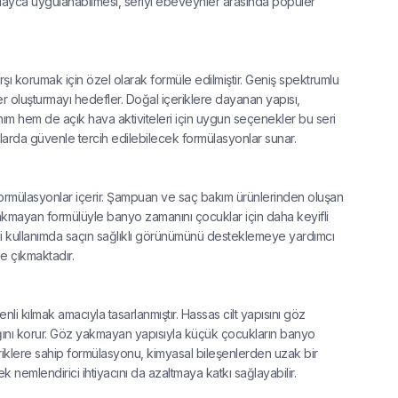
olayca uygulanabilmesi, seriyi ebeveynler arasında popüler
rşı korumak için özel olarak formüle edilmiştir. Geniş spektrumlu
yer oluşturmayı hedefler. Doğal içeriklere dayanan yapısı,
ım hem de açık hava aktiviteleri için uygun seçenekler bu seri
larda güvenle tercih edilebilecek formülasyonlar sunar.
ormülasyonlar içerir. Şampuan ve saç bakım ürünlerinden oluşan
akmayan formülüyle banyo zamanını çocuklar için daha keyifli
li kullanımda saçın sağlıklı görünümünü desteklemeye yardımcı
e çıkmaktadır.
i kılmak amacıyla tasarlanmıştır. Hassas cilt yapısını göz
ğını korur. Göz yakmayan yapısıyla küçük çocukların banyo
riklere sahip formülasyonu, kimyasal bileşenlerden uzak bir
nemlendirici ihtiyacını da azaltmaya katkı sağlayabilir.