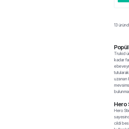
13
üründ
Popül
Trukid ü
kadar fa
ebeveynl
tutulara
uzanan b
mevsimse
bulunmak
Hero 
Hero Sti
sayesind
cildi be