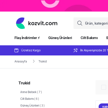
Flaş İndirimler ⚡️
Güneş Ürünleri
Cilt Bakımı
S
Ücretsiz Kargo
İlk Alışverişinizde 20 
Anasayfa
Trukid
Trukid
Anne Bebek
(
7
)
Cilt Bakımı
(
6
)
Güneş Ürünleri
(
3
)
KAR