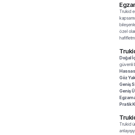
Egzam
Trukid e
kapsamın
bileşenl
özel olar
hafiflet
Trukid
Doğal İç
güvenli 
Hassas 
Göz Ya
Geniş S
Geniş Ü
Egzama
Pratik 
Truki
Trukid ür
anlayışıy