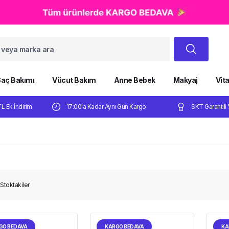
aç Bakımı
Vücut Bakım
Anne Bebek
Makyaj
Vit
TL Ek İndirim
17:00'a Kadar Aynı Gün Kargo
SKT Garantili 
Stoktakiler
GO BEDAVA
KARGO BEDAVA
KA