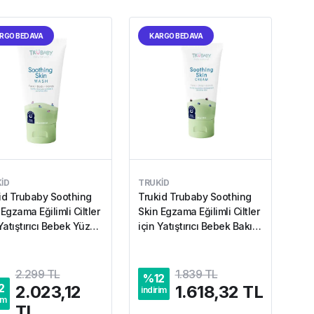
RGO BEDAVA
KARGO BEDAVA
ID
TRUKID
id Trubaby Soothing
Trukid Trubaby Soothing
Egzama Eğilimli Ciltler
Skin Egzama Eğilimli Ciltler
Yatıştırıcı Bebek Yüz
için Yatıştırıcı Bebek Bakım
ücut Yıkama Jeli 236.5
Kremi 58 ml
2.299 TL
1.839 TL
%
12
2
2.023,12
1.618,32 TL
indirim
im
TL