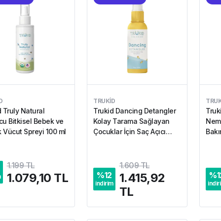
D
TRUKID
TRUK
 Truly Natural
Trukid Dancing Detangler
Truk
cu Bitkisel Bebek ve
Kolay Tarama Sağlayan
Neml
 Vücut Spreyi 100 ml
Çocuklar İçin Saç Açıcı
Bakı
Sprey 207 ml
1.199 TL
1.609 TL
%
12
%
1
1.079,10 TL
1.415,92
m
indirim
indir
TL