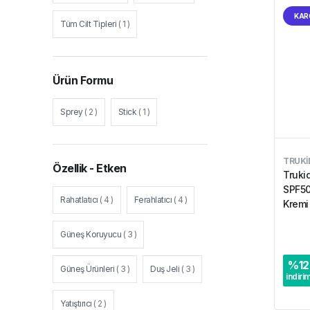
KAR
Tüm Cilt Tipleri
(
1
)
Ürün Formu
Sprey
(
2
)
Stick
(
1
)
TRUKI
Özellik - Etken
Truki
SPF50
Rahatlatıcı
(
4
)
Ferahlatıcı
(
4
)
Kremi
Güneş Koruyucu
(
3
)
%
12
Güneş Ürünleri
(
3
)
Duş Jeli
(
3
)
indiri
Yatıştırıcı
(
2
)