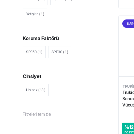
Yetişkin
(
1
)
KAR
Koruma Faktörü
SPF50
(
1
)
SPF30
(
1
)
Cinsiyet
TRUKI
Unisex
(
13
)
Truki
Sonra
Vücut
ml
Filtreleri temizle
%
12
indiri