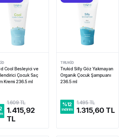
ID
TRUKID
id Cool Besleyici ve
Trukid Silly Göz Yakmayan
endirici Çocuk Saç
Organik Çocuk Şampuanı
m Kremi 236.5 ml
236.5 ml
1.609 TL
1.495 TL
%
12
2
1.415,92
1.315,60 TL
indirim
im
TL