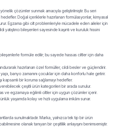
yönelik çözümler sunmak amacıyla geliştirilmiştir. Bu seri
 hedefler. Doğal içeriklerle hazırlanan formülasyonlar, kimyasal
turur. Egzama gibi cilt problemleriyle mücadele eden aileler için
 yatıştırıcı bileşenleri sayesinde kaşıntı ve kuruluk hissini
leşenlerle formüle edilir; bu sayede hassas ciltler için daha
urarak hazırlanan özel formüller, cildi besler ve güçlendirir.
ı, banyo zamanını çocuklar için daha konforlu hale getirir.
rşı kapsamlı bir koruma sağlamayı hedefler.
rebilecek çeşitli ürün kategorileri bir arada sunulur.
s ve egzamaya eğilimli ciltler için uygun çözümler içerir.
 günlük yaşamda kolay ve hızlı uygulama imkânı sunar.
yantlarda sunulmaktadır. Marka, yalnızca tek tip bir ürün
pabilmesine olanak tanıyan bir çeşitlilik anlayışını benimsemiştir.