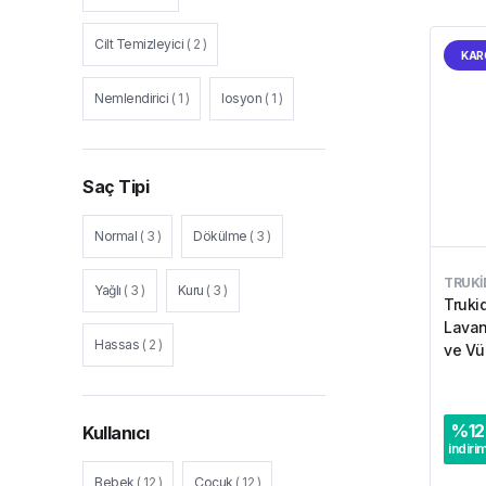
Cilt Temizleyici
(
2
)
KAR
Nemlendirici
(
1
)
losyon
(
1
)
Saç Tipi
Normal
(
3
)
Dökülme
(
3
)
TRUKI
Yağlı
(
3
)
Kuru
(
3
)
Truki
Lavan
Hassas
(
2
)
ve Vü
ml
%
12
Kullanıcı
indiri
Bebek
(
12
)
Çocuk
(
12
)