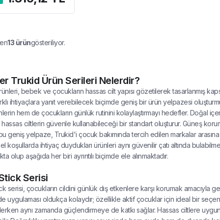
en
13
ürün
gösteriliyor.
er Trukid Ürün Serileri Nelerdir?
rünleri, bebek ve çocukların hassas cilt yapısı gözetilerek tasarlanmış ka
rklı ihtiyaçlara yanıt verebilecek biçimde geniş bir ürün yelpazesi oluşturmu
erin hem de çocukların günlük rutinini kolaylaştırmayı hedefler. Doğal içe
k hassas ciltlerin güvenle kullanabileceği bir standart oluşturur. Güneş ko
u geniş yelpaze, Trukid'i çocuk bakımında tercih edilen markalar arasına 
l koşullarda ihtiyaç duydukları ürünleri aynı güvenilir çatı altında bulabil
ta olup aşağıda her biri ayrıntılı biçimde ele alınmaktadır.
Stick Serisi
ck serisi, çocukların cildini günlük dış etkenlere karşı korumak amacıyla geli
e uygulaması oldukça kolaydır; özellikle aktif çocuklar için ideal bir seçene
slerken aynı zamanda güçlendirmeye de katkı sağlar. Hassas ciltlere uyg