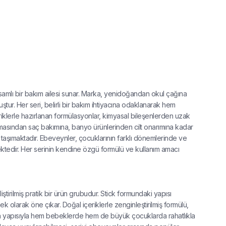
psamlı bir bakım ailesi sunar. Marka, yenidoğandan okul çağına
ştur. Her seri, belirli bir bakım ihtiyacına odaklanarak hem
riklerle hazırlanan formülasyonlar, kimyasal bileşenlerden uzak
rumasından saç bakımına, banyo ürünlerinden cilt onarımına kadar
taşımaktadır. Ebeveynler, çocuklarının farklı dönemlerinde ve
mektedir. Her serinin kendine özgü formülü ve kullanım amacı
ştirilmiş pratik bir ürün grubudur. Stick formundaki yapısı
k olarak öne çıkar. Doğal içeriklerle zenginleştirilmiş formülü,
un yapısıyla hem bebeklerde hem de büyük çocuklarda rahatlıkla