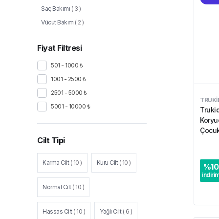
Saç Bakımı
(
3
)
Vücut Bakım
(
2
)
Fiyat Filtresi
501 - 1000 ₺
1001 - 2500 ₺
2501 - 5000 ₺
TRUKI
5001 - 10000 ₺
Trukid
Koryu
Çocuk
Cilt Tipi
Karma Cilt
(
10
)
Kuru Cilt
(
10
)
%
10
indiri
Normal Cilt
(
10
)
Hassas Cilt
(
10
)
Yağlı Cilt
(
6
)