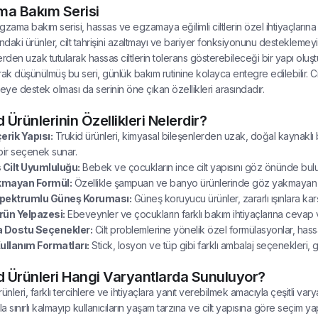
a Bakım Serisi
gzama bakım serisi, hassas ve egzamaya eğilimli ciltlerin özel ihtiyaçlarına 
daki ürünler, cilt tahrişini azaltmayı ve bariyer fonksiyonunu desteklemeyi
erden uzak tutularak hassas ciltlerin tolerans gösterebileceği bir yapı oluş
ak düşünülmüş bu seri, günlük bakım rutinine kolayca entegre edilebilir. Cildi
meye destek olması da serinin öne çıkan özellikleri arasındadır.
 Ürünlerinin Özellikleri Nelerdir?
erik Yapısı:
Trukid ürünleri, kimyasal bileşenlerden uzak, doğal kaynaklı bi
bir seçenek sunar.
Cilt Uyumluluğu:
Bebek ve çocukların ince cilt yapısını göz önünde bulund
kmayan Formül:
Özellikle şampuan ve banyo ürünlerinde göz yakmayan yap
pektrumlu Güneş Koruması:
Güneş koruyucu ürünler, zararlı ışınlara ka
rün Yelpazesi:
Ebeveynler ve çocukların farklı bakım ihtiyaçlarına cevap ve
 Dostu Seçenekler:
Cilt problemlerine yönelik özel formülasyonlar, hassa
Kullanım Formatları:
Stick, losyon ve tüp gibi farklı ambalaj seçenekleri,
d Ürünleri Hangi Varyantlarda Sunuluyor?
ünleri, farklı tercihlere ve ihtiyaçlara yanıt verebilmek amacıyla çeşitli var
la sınırlı kalmayıp kullanıcıların yaşam tarzına ve cilt yapısına göre seçim ya