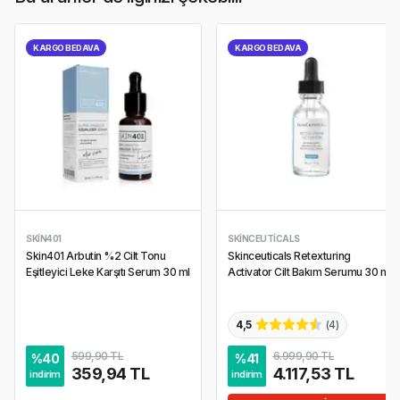
KARGO BEDAVA
KARGO BEDAVA
SKIN401
SKINCEUTICALS
Skin401 Arbutin %2 Cilt Tonu
Skinceuticals Retexturing
Eşitleyici Leke Karşıtı Serum 30 ml
Activator Cilt Bakım Serumu 30 ml
4,5
(
4
)
599,90 TL
6.999,90 TL
%
40
%
41
359,94 TL
4.117,53 TL
indirim
indirim