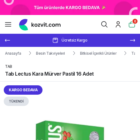
0
Ücretsiz Kargo
Anasayfa
Besin Takviyeleri
Bitkisel İçerikli Ürünler
Tab L
TAB
Tab Lectus Kara Mürver Pastil 16 Adet
KARGO BEDAVA
TÜKENDİ