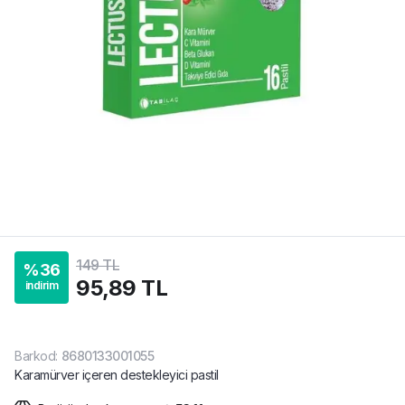
149 TL
%
36
95,89 TL
indirim
Barkod
:
8680133001055
Karamürver içeren destekleyici pastil