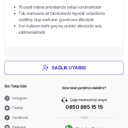
16 pastil orijinal ambalajında satışa sunulmaktadır.
Tab markasına ait fabrikalarda hijyenik ortamlarda
üretilmiş olup markanın güvencesi altındadır.
Son kullanım tarihi geçmiş ürünler sitemizde asla
satılmamaktadır.
SAĞLIK UYARISI
Bizi Takip Edin
Size nasıl yardımcı olabiliriz?
Instagram
Çağrı merkezimizi arayın
0850 885 15 15
Twitter
veya
Facebook
Pinterest