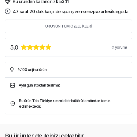
Bu üründen kazancınız
₺ 53.11
47
saat
20
dakika
içinde sipariş verirseniz
pazartesi
kargoda
ÜRÜNÜN TÜM ÖZELLİKLERİ
5,0
(
1
yorum)
%100 orijinal ürün
Aynı gün stoktan teslimat
Bu ürün Tab Türkiye resmi distribütörü tarafından temin
edilmektedir.
Bu ürünler de ilginizi çekebilir